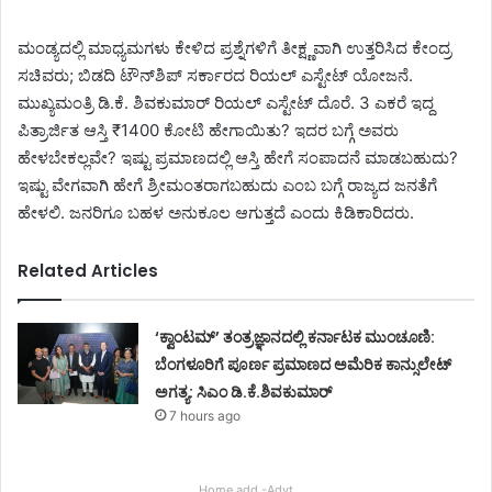
ಮಂಡ್ಯದಲ್ಲಿ ಮಾಧ್ಯಮಗಳು ಕೇಳಿದ ಪ್ರಶ್ನೆಗಳಿಗೆ ತೀಕ್ಷ್ಣವಾಗಿ ಉತ್ತರಿಸಿದ ಕೇಂದ್ರ
ಸಚಿವರು; ಬಿಡದಿ ಟೌನ್‌ಶಿಪ್ ಸರ್ಕಾರದ ರಿಯಲ್ ಎಸ್ಟೇಟ್ ಯೋಜನೆ.
ಮುಖ್ಯಮಂತ್ರಿ ಡಿ.ಕೆ. ಶಿವಕುಮಾರ್ ರಿಯಲ್ ಎಸ್ಟೇಟ್ ದೊರೆ. 3 ಎಕರೆ ಇದ್ದ
ಪಿತ್ರಾರ್ಜಿತ ಆಸ್ತಿ ₹1400 ಕೋಟಿ ಹೇಗಾಯಿತು? ಇದರ ಬಗ್ಗೆ ಅವರು
ಹೇಳಬೇಕಲ್ಲವೇ? ಇಷ್ಟು ಪ್ರಮಾಣದಲ್ಲಿ ಆಸ್ತಿ ಹೇಗೆ ಸಂಪಾದನೆ ಮಾಡಬಹುದು?
ಇಷ್ಟು ವೇಗವಾಗಿ ಹೇಗೆ ಶ್ರೀಮಂತರಾಗಬಹುದು ಎಂಬ ಬಗ್ಗೆ ರಾಜ್ಯದ ಜನತೆಗೆ
ಹೇಳಲಿ. ಜನರಿಗೂ ಬಹಳ ಅನುಕೂಲ ಆಗುತ್ತದೆ ಎಂದು ಕಿಡಿಕಾರಿದರು.
Related Articles
‘ಕ್ವಾಂಟಮ್’ ತಂತ್ರಜ್ಞಾನದಲ್ಲಿ ಕರ್ನಾಟಕ ಮುಂಚೂಣಿ:
ಬೆಂಗಳೂರಿಗೆ ಪೂರ್ಣ ಪ್ರಮಾಣದ ಅಮೆರಿಕ ಕಾನ್ಸುಲೇಟ್
ಅಗತ್ಯ: ಸಿಎಂ ಡಿ.ಕೆ.ಶಿವಕುಮಾರ್
7 hours ago
Home add -Advt