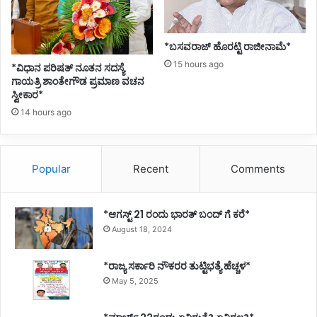
*ಬಸವರಾಜ್ ಹೊರಟ್ಟಿ ರಾಜೀನಾಮೆ*
15 hours ago
*ವಿಧಾನ ಪರಿಷತ್ ನೂತನ ಸದಸ್ಯೆ
ಗಾಯತ್ರಿ ಶಾಂತೇಗೌಡ ಪ್ರಮಾಣ ವಚನ
ಸ್ವೀಕಾರ*
14 hours ago
Popular
Recent
Comments
*ಆಗಸ್ಟ್ 21 ರಂದು ಭಾರತ್‌ ಬಂದ್‌ ಗೆ ಕರೆ*
August 18, 2024
*ರಾಜ್ಯ ಸರ್ಕಾರಿ ನೌಕರರ ತುಟ್ಟಿಭತ್ಯೆ ಹೆಚ್ಚಳ*
May 5, 2025