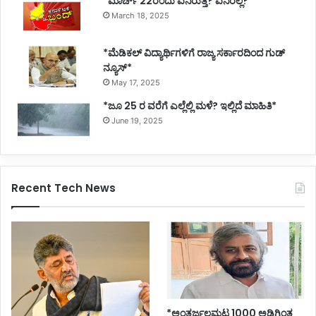
*ಮಾರ್ಚ್ 22ರಂದು ಏನಿರುತ್ತೆ? ಏನಿರಲ್ಲ?*
March 18, 2025
*ಮೆಡಿಕಲ್ ವಿದ್ಯಾರ್ಥಿಗಳಿಗೆ ರಾಜ್ಯ ಸರ್ಕಾರದಿಂದ ಗುಡ್
ನ್ಯೂಸ್*
May 17, 2025
*ಜೂ 25 ರ ವರೆಗೆ ಎಲ್ಲೆಲ್ಲಿ ಮಳೆ? ಇಲ್ಲಿದೆ ಮಾಹಿತಿ*
June 19, 2025
Recent Tech News
*ಅಂತರ್ಜಲಮಟ್ಟ 1000 ಅಡಿಗಿಂತ