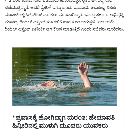
₹12,000 ಕೋಟಿ ಸಾಲ ಪಡೆಯಲು ಹೊರಟಿದ್ದಾರೆ. ರೈತರ ಹೆಸರಲ್ಲಿ ಸಾಲ
ಪಡೆಯುತ್ತಿದ್ದಾರೆ. ಆದರೆ ರೈತರಿಗೆ ಇನ್ನೂ ಒಂದು ರೂಪಾಯಿ ತಲುಪಿಲ್ಲ. ಪಿಪಿಪಿ
ಮಾಡಲ್‌ನಲ್ಲಿ ಟೌನ್‌ಶಿಪ್ ಮಾಡಲು ಮುಂದಾಗಿದ್ದಾರೆ. ಇದನ್ನು ಸರ್ಕಾರ ಅಭಿವೃದ್ಧಿ
ಮಾಡಲ್ಲ. ರಿಯಲ್ ಎಸ್ಟೇಟ್ ಕುಳಗಳಿಗೆ ಜಾಗ ಕೊಡಲಾಗುತ್ತದೆ. ಸರ್ಕಾರವೇ
ರಿಯಲ್ ಎಸ್ಟೇಟ್ ಏಜೆಂಟ್ ಆಗಿ ಕೆಲಸ ಮಾಡುತ್ತಿದೆ ಎಂದು ಸಚಿವರು ದೂರಿದರು.