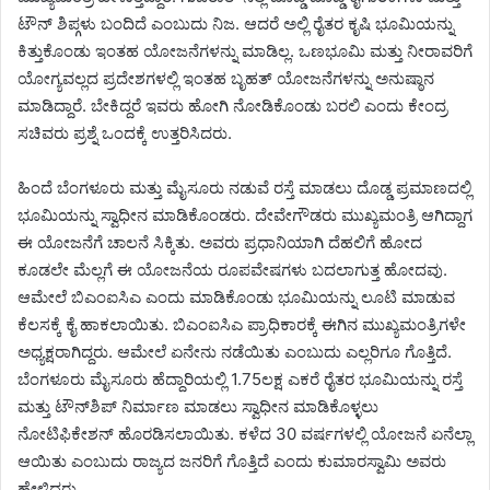
ಟೌನ್ ಶಿಪ್ಗಳು ಬಂದಿದೆ ಎಂಬುದು ನಿಜ. ಆದರೆ ಅಲ್ಲಿ ರೈತರ ಕೃಷಿ ಭೂಮಿಯನ್ನು
ಕಿತ್ತುಕೊಂಡು ಇಂತಹ ಯೋಜನೆಗಳನ್ನು ಮಾಡಿಲ್ಲ. ಒಣಭೂಮಿ ಮತ್ತು ನೀರಾವರಿಗೆ
ಯೋಗ್ಯವಲ್ಲದ ಪ್ರದೇಶಗಳಲ್ಲಿ ಇಂತಹ ಬೃಹತ್ ಯೋಜನೆಗಳನ್ನು ಅನುಷ್ಠಾನ
ಮಾಡಿದ್ದಾರೆ. ಬೇಕಿದ್ದರೆ ಇವರು ಹೋಗಿ ನೋಡಿಕೊಂಡು ಬರಲಿ ಎಂದು ಕೇಂದ್ರ
ಸಚಿವರು ಪ್ರಶ್ನೆ ಒಂದಕ್ಕೆ ಉತ್ತರಿಸಿದರು.
ಹಿಂದೆ ಬೆಂಗಳೂರು ಮತ್ತು ಮೈಸೂರು ನಡುವೆ ರಸ್ತೆ ಮಾಡಲು ದೊಡ್ಡ ಪ್ರಮಾಣದಲ್ಲಿ
ಭೂಮಿಯನ್ನು ಸ್ವಾಧೀನ ಮಾಡಿಕೊಂಡರು. ದೇವೇಗೌಡರು ಮುಖ್ಯಮಂತ್ರಿ ಆಗಿದ್ದಾಗ
ಈ ಯೋಜನೆಗೆ ಚಾಲನೆ ಸಿಕ್ಕಿತು. ಅವರು ಪ್ರಧಾನಿಯಾಗಿ ದೆಹಲಿಗೆ ಹೋದ
ಕೂಡಲೇ ಮೆಲ್ಲಗೆ ಈ ಯೋಜನೆಯ ರೂಪವೇಷಗಳು ಬದಲಾಗುತ್ತ ಹೋದವು.
ಆಮೇಲೆ ಬಿಎಂಐಸಿಎ ಎಂದು ಮಾಡಿಕೊಂಡು ಭೂಮಿಯನ್ನು ಲೂಟಿ ಮಾಡುವ
ಕೆಲಸಕ್ಕೆ ಕೈ ಹಾಕಲಾಯಿತು. ಬಿಎಂಐಸಿಎ ಪ್ರಾಧಿಕಾರಕ್ಕೆ ಈಗಿನ ಮುಖ್ಯಮಂತ್ರಿಗಳೇ
ಅಧ್ಯಕ್ಷರಾಗಿದ್ದರು. ಆಮೇಲೆ ಏನೇನು ನಡೆಯಿತು ಎಂಬುದು ಎಲ್ಲರಿಗೂ ಗೊತ್ತಿದೆ.
ಬೆಂಗಳೂರು ಮೈಸೂರು ಹೆದ್ದಾರಿಯಲ್ಲಿ 1.75ಲಕ್ಷ ಎಕರೆ ರೈತರ ಭೂಮಿಯನ್ನು ರಸ್ತೆ
ಮತ್ತು ಟೌನ್‌ಶಿಪ್ ನಿರ್ಮಾಣ ಮಾಡಲು ಸ್ವಾಧೀನ ಮಾಡಿಕೊಳ್ಳಲು
ನೋಟಿಫಿಕೇಶನ್ ಹೊರಡಿಸಲಾಯಿತು. ಕಳೆದ 30 ವರ್ಷಗಳಲ್ಲಿ ಯೋಜನೆ ಏನೆಲ್ಲಾ
ಆಯಿತು ಎಂಬುದು ರಾಜ್ಯದ ಜನರಿಗೆ ಗೊತ್ತಿದೆ ಎಂದು ಕುಮಾರಸ್ವಾಮಿ ಅವರು
ಹೇಳಿದರು.