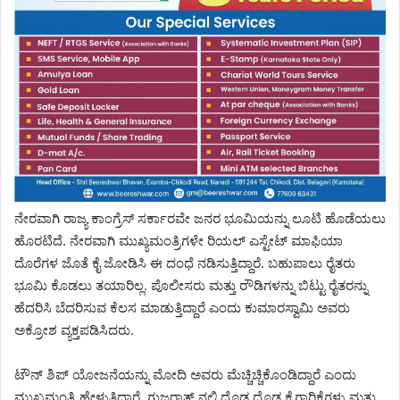
ನೇರವಾಗಿ ರಾಜ್ಯ ಕಾಂಗ್ರೆಸ್ ಸರ್ಕಾರವೇ ಜನರ ಭೂಮಿಯನ್ನು ಲೂಟಿ ಹೊಡೆಯಲು
ಹೊರಟಿದೆ. ನೇರವಾಗಿ ಮುಖ್ಯಮಂತ್ರಿಗಳೇ ರಿಯಲ್ ಎಸ್ಟೇಟ್ ಮಾಫಿಯಾ
ದೊರೆಗಳ ಜೊತೆ ಕೈ ಜೋಡಿಸಿ ಈ ದಂಧೆ ನಡಿಸುತ್ತಿದ್ದಾರೆ. ಬಹುಪಾಲು ರೈತರು
ಭೂಮಿ ಕೊಡಲು ತಯಾರಿಲ್ಲ. ಪೊಲೀಸರು ಮತ್ತು ರೌಡಿಗಳನ್ನು ಬಿಟ್ಟು ರೈತರನ್ನು
ಹೆದರಿಸಿ ಬೆದರಿಸುವ ಕೆಲಸ ಮಾಡುತ್ತಿದ್ದಾರೆ ಎಂದು ಕುಮಾರಸ್ವಾಮಿ ಅವರು
ಅಕ್ರೋಶ ವ್ಯಕ್ತಪಡಿಸಿದರು.
ಟೌನ್ ಶಿಪ್ ಯೋಜನೆಯನ್ನು ಮೋದಿ ಅವರು ಮೆಚ್ಚಿಚ್ಚಿಕೊಂಡಿದ್ದಾರೆ ಎಂದು
ಮುಖ್ಯಮಂತ್ರಿ ಹೇಳುತ್ತಿದ್ದಾರೆ. ಗುಜರಾತ್ ನಲ್ಲಿ ದೊಡ್ಡ ದೊಡ್ಡ ಕೈಗಾರಿಕೆಗಳು ಮತ್ತು