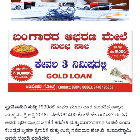
ಪ್ರಗತಿವಾಹಿನಿ ಸುದ್ದಿ:
1999ರಲ್ಲಿ ಕೇವಲ ಮೂರು ಎಕರೆ ಹೊಂದಿದ್ದ ರಾಜ್ಯದ
ಮುಖ್ಯಮಂತ್ರಿ ಆಸ್ತಿ 2018ರ ವೇಳೆಗೆ ₹1400 ಕೋಟಿ ಹೇಗಾಯಿತು? ಈ ಬಗ್ಗೆ
ಅವರು ಇಡೀ ರಾಜ್ಯದ ಜನತೆಗೆ ತರಬೇತಿ ಮತ್ತು ಮಾರ್ಗದರ್ಶನ ನೀಡಲಿ ಎಂದು
ಕೇಂದ್ರದ ಬೃಹತ್ ಕೈಗಾರಿಕೆ ಮತ್ತು ಉಕ್ಕು ಸಚಿವರಾದ ಹೆಚ್.ಡಿ. ಕುಮಾರಸ್ವಾಮಿ
ಅವರು ಲೇವಡಿ ಮಾಡಿದರು.