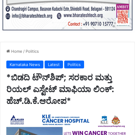
Home
/
Politics
Karnataka News
Latest
Politics
*ಬಿಡದಿ ಟೌನ್‌ಶಿಪ್; ಸರಕಾರ ಮತ್ತು
ರಿಯಲ್ ಎಸ್ಟೇಟ್ ಮಾಫಿಯಾ ಲಿಂಕ್:
ಹೆಚ್.ಡಿ.ಕೆ.ಆರೋಪ*