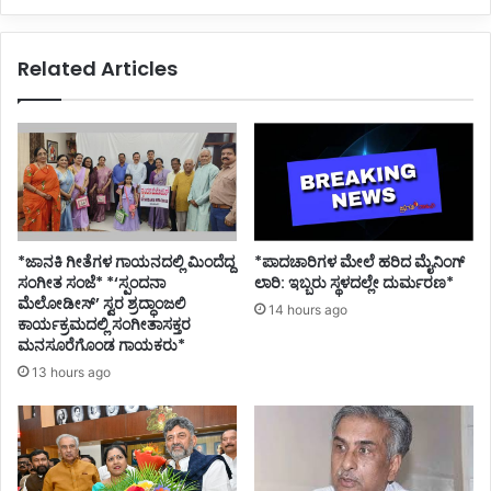
Related Articles
*ಜಾನಕಿ ಗೀತೆಗಳ ಗಾಯನದಲ್ಲಿ ಮಿಂದೆದ್ದ
*ಪಾದಚಾರಿಗಳ ಮೇಲೆ ಹರಿದ ಮೈನಿಂಗ್
ಸಂಗೀತ ಸಂಜೆ* *‘ಸ್ಪಂದನಾ
ಲಾರಿ: ಇಬ್ಬರು ಸ್ಥಳದಲ್ಲೇ ದುರ್ಮರಣ*
ಮೆಲೋಡೀಸ್’ ಸ್ವರ ಶ್ರದ್ಧಾಂಜಲಿ
14 hours ago
ಕಾರ್ಯಕ್ರಮದಲ್ಲಿ ಸಂಗೀತಾಸಕ್ತರ
ಮನಸೂರೆಗೊಂಡ ಗಾಯಕರು*
13 hours ago