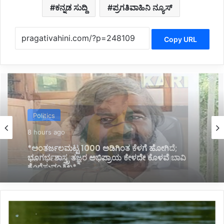
ಕನ್ನಡ ಸುದ್ದಿ
ಪ್ರಗತಿವಾಹಿನಿ ನ್ಯೂಸ್
Copy URL
Politics
8 hours ago
*ಹೊರಟ್ಟಿಯವರಿಂದ ರಾಜೀನಾಮೆ ಪಡೆದ ಸರ್ಕಾರದ ನಡೆ
ಪರಿಷತ್ ಇಹಾಸದಲ್ಲಿ ಕಪ್ಪು ಚುಕ್ಕೆ:ಬಸವರಾಜ ಬೊಮ್ಮಾಯಿ*
*ಪ್ರವಾಸಕ್ಕೆ
ಹೋಗಿದ್ದಾಗ