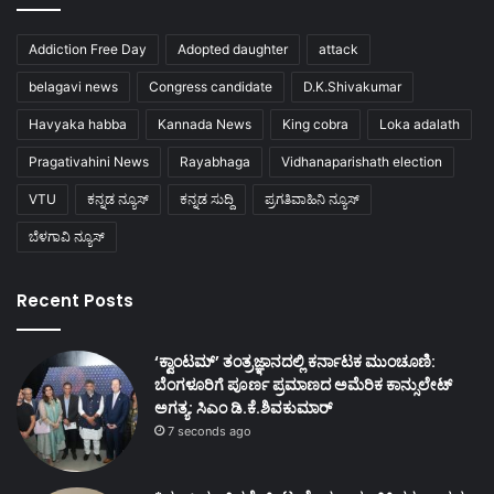
Addiction Free Day
Adopted daughter
attack
belagavi news
Congress candidate
D.K.Shivakumar
Havyaka habba
Kannada News
King cobra
Loka adalath
Pragativahini News
Rayabhaga
Vidhanaparishath election
VTU
ಕನ್ನಡ ನ್ಯೂಸ್
ಕನ್ನಡ ಸುದ್ದಿ
ಪ್ರಗತಿವಾಹಿನಿ ನ್ಯೂಸ್
ಬೆಳಗಾವಿ ನ್ಯೂಸ್
Recent Posts
‘ಕ್ವಾಂಟಮ್’ ತಂತ್ರಜ್ಞಾನದಲ್ಲಿ ಕರ್ನಾಟಕ ಮುಂಚೂಣಿ:
ಬೆಂಗಳೂರಿಗೆ ಪೂರ್ಣ ಪ್ರಮಾಣದ ಅಮೆರಿಕ ಕಾನ್ಸುಲೇಟ್
ಅಗತ್ಯ: ಸಿಎಂ ಡಿ.ಕೆ.ಶಿವಕುಮಾರ್
7 seconds ago