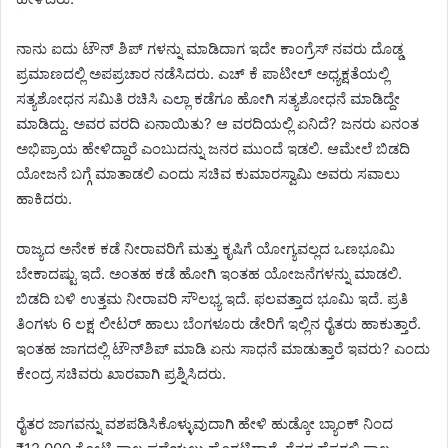
ನಾನು ಐದು ಟೌನ್ ಶಿಪ್ ಗಳನ್ನು ಮಾಡಿದಾಗ ಇದೇ ಕಾಂಗ್ರೆಸ್ ನವರು ದೊಡ್ಡ
ಪ್ರಮಾಣದಲ್ಲಿ ಅಪಪ್ರಚಾರ ನಡೆಸಿದರು. ಎಚ್ ಕೆ ಪಾಟೀಲ್ ಅಧ್ಯಕ್ಷತೆಯಲ್ಲಿ
ಸತ್ಯಶೋಧನ ಸಮಿತಿ ರಚಿಸಿ ಎಲ್ಲಾ ಕಡೆಗೂ ಹೋಗಿ ಸತ್ಯಶೋಧನೆ ಮಾಡಿದ್ದೇ
ಮಾಡಿದ್ದು. ಅವರ ವರದಿ ಏನಾಯಿತು? ಆ ವರದಿಯಲ್ಲಿ ಏನಿದೆ? ಜನರು ಏನಂತ
ಅಭಿಪ್ರಾಯ ಹೇಳಿದ್ದಾರೆ ಎಂಬುದನ್ನು ಜನರ ಮುಂದೆ ಇಡಲಿ. ಆಮೇಲೆ ಬಿಡದಿ
ಯೋಜನೆ ಬಗ್ಗೆ ಮಾತಾಡಲಿ ಎಂದು ಸಚಿವ ಕುಮಾರಸ್ವಾಮಿ ಅವರು ಸವಾಲು
ಹಾಕಿದರು.
ರಾಜ್ಯದ ಅನೇಕ ಕಡೆ ನೀರಾವರಿಗೆ ಮತ್ತು ಕೃಷಿಗೆ ಯೋಗ್ಯವಲ್ಲದ ಒಣಭೂಮಿ
ಬೇಕಾದಷ್ಟು ಇದೆ. ಅಂತಹ ಕಡೆ ಹೋಗಿ ಇಂತಹ ಯೋಜನೆಗಳನ್ನು ಮಾಡಲಿ.
ಬಿಡದಿ ಬಳಿ ಉತ್ತಮ ನೀರಾವರಿ ಸೌಲಭ್ಯ ಇದೆ. ಫಲವತ್ತಾದ ಭೂಮಿ ಇದೆ. ಪ್ರತಿ
ತಿಂಗಳು 6 ಲಕ್ಷ ಲೀಟರ್ ಹಾಲು ಬೆಂಗಳೂರು ಡೇರಿಗೆ ಇಲ್ಲಿನ ರೈತರು ಹಾಕುತ್ತಾರೆ.
ಇಂತಹ ಜಾಗದಲ್ಲಿ ಟೌನ್‌ಶಿಪ್ ಮಾಡಿ ಏನು ಸಾಧನೆ ಮಾಡುತ್ತಾರೆ ಇವರು? ಎಂದು
ಕೇಂದ್ರ ಸಚಿವರು ಖಾರವಾಗಿ ಪ್ರಶ್ನಿಸಿದರು.
ರೈತರ ಜಾಗವನ್ನು ವಶಪಡಿಸಿಕೊಳ್ಳುವುದಾಗಿ ಹೇಳಿ ಹುಡ್ಕೋ ಬ್ಯಾಂಕ್ ನಿಂದ