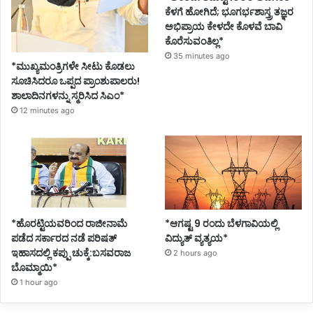
ಕೆಳಗೆ ಹೋಗಿದೆ; ಭೂಗರ್ಭಶಾಸ್ತ್ರ ತಜ್ಞರ
ಅಭಿಪ್ರಾಯ ಕೇಳದೇ ಕೊಳವೆ ಬಾವಿ
ಕೊರೆಸುವಂತಿಲ್ಲ*
35 minutes ago
*ಮುಖ್ಯಮಂತ್ರಿಗಳೇ ಸೀಟು ಕೊಡಲು
ಸೂಚಿಸಿದರೂ ಒಪ್ಪದ ಪ್ರಾಂಶುಪಾಲರು!
ಶಾಲಾದಿನಗಳನ್ನು ಸ್ಮರಿಸಿದ ಸಿಎಂ*
12 minutes ago
*ಹೊರಟ್ಟಿಯವರಿಂದ ರಾಜೀನಾಮೆ
*ಆಗಷ್ಟ 9 ರಂದು ಬೆಳಗಾವಿಯಲ್ಲಿ
ಪಡೆದ ಸರ್ಕಾರದ ನಡೆ ಪರಿಷತ್
ವಿದ್ಯುತ್ ವ್ಯತ್ಯಯ*
ಇಹಾಸದಲ್ಲಿ ಕಪ್ಪು ಚುಕ್ಕೆ:ಬಸವರಾಜ
2 hours ago
ಬೊಮ್ಮಾಯಿ*
1 hour ago