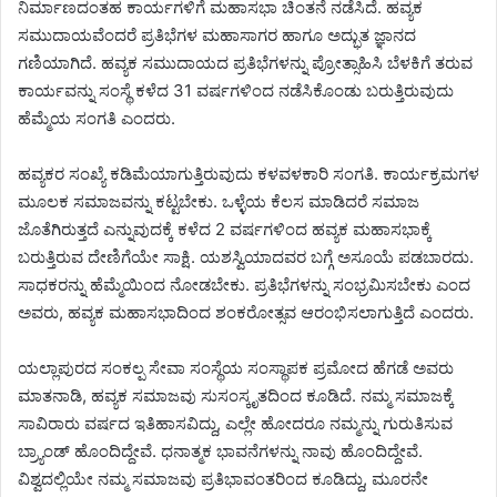
ನಿರ್ಮಾಣದಂತಹ ಕಾರ್ಯಗಳಿಗೆ ಮಹಾಸಭಾ ಚಿಂತನೆ ನಡೆಸಿದೆ. ಹವ್ಯಕ
ಸಮುದಾಯವೆಂದರೆ ಪ್ರತಿಭೆಗಳ ಮಹಾಸಾಗರ ಹಾಗೂ ಅದ್ಭುತ ಜ್ಞಾನದ
ಗಣಿಯಾಗಿದೆ. ಹವ್ಯಕ ಸಮುದಾಯದ ಪ್ರತಿಭೆಗಳನ್ನು ಪ್ರೋತ್ಸಾಹಿಸಿ ಬೆಳಕಿಗೆ ತರುವ
ಕಾರ್ಯವನ್ನು ಸಂಸ್ಥೆ ಕಳೆದ 31 ವರ್ಷಗಳಿಂದ ನಡೆಸಿಕೊಂಡು ಬರುತ್ತಿರುವುದು
ಹೆಮ್ಮೆಯ ಸಂಗತಿ ಎಂದರು.
ಹವ್ಯಕರ ಸಂಖ್ಯೆ ಕಡಿಮೆಯಾಗುತ್ತಿರುವುದು ಕಳವಳಕಾರಿ ಸಂಗತಿ. ಕಾರ್ಯಕ್ರಮಗಳ
ಮೂಲಕ ಸಮಾಜವನ್ನು ಕಟ್ಟಬೇಕು. ಒಳ್ಳೆಯ ಕೆಲಸ ಮಾಡಿದರೆ ಸಮಾಜ
ಜೊತೆಗಿರುತ್ತದೆ ಎನ್ನುವುದಕ್ಕೆ ಕಳೆದ 2 ವರ್ಷಗಳಿಂದ ಹವ್ಯಕ ಮಹಾಸಭಾಕ್ಕೆ
ಬರುತ್ತಿರುವ ದೇಣಿಗೆಯೇ ಸಾಕ್ಷಿ. ಯಶಸ್ವಿಯಾದವರ ಬಗ್ಗೆ ಅಸೂಯೆ ಪಡಬಾರದು.
ಸಾಧಕರನ್ನು ಹೆಮ್ಮೆಯಿಂದ ನೋಡಬೇಕು. ಪ್ರತಿಭೆಗಳನ್ನು ಸಂಭ್ರಮಿಸಬೇಕು ಎಂದ
ಅವರು, ಹವ್ಯಕ ಮಹಾಸಭಾದಿಂದ ಶಂಕರೋತ್ಸವ ಆರಂಭಿಸಲಾಗುತ್ತಿದೆ ಎಂದರು.
ಯಲ್ಲಾಪುರದ ಸಂಕಲ್ಪ ಸೇವಾ ಸಂಸ್ಥೆಯ ಸಂಸ್ಥಾಪಕ ಪ್ರಮೋದ ಹೆಗಡೆ ಅವರು
ಮಾತನಾಡಿ, ಹವ್ಯಕ ಸಮಾಜವು ಸುಸಂಸ್ಕೃತದಿಂದ ಕೂಡಿದೆ. ನಮ್ಮ ಸಮಾಜಕ್ಕೆ
ಸಾವಿರಾರು ವರ್ಷದ ಇತಿಹಾಸವಿದ್ದು, ಎಲ್ಲೇ ಹೋದರೂ ನಮ್ಮನ್ನು ಗುರುತಿಸುವ
ಬ್ರ‍್ಯಾಂಡ್ ಹೊಂದಿದ್ದೇವೆ. ಧನಾತ್ಮಕ ಭಾವನೆಗಳನ್ನು ನಾವು ಹೊಂದಿದ್ದೇವೆ.
ವಿಶ್ವದಲ್ಲಿಯೇ ನಮ್ಮ ಸಮಾಜವು ಪ್ರತಿಭಾವಂತರಿಂದ ಕೂಡಿದ್ದು, ಮೂರನೇ