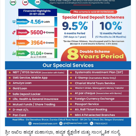
ಶ್ರೀ ಅಖಿಲ ಹವ್ಯಕ ಮಹಾಸಭಾ, ಹವ್ಯಕ ಶೈಕ್ಷಣಿಕ ಮತ್ತು ಸಾಂಸ್ಕೃತಿಕ ಸಂಸ್ಥೆ