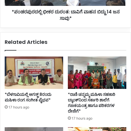
ಸಾವು*
*ಪಂಡರಪುರದಲ್ಲಿ ಭೀಕರ ದುರಂತ: ಬಾವಿಗೆ ವಾಹನ ಬಿದ್ದು 14 ಜನ
ಸಾವು*
Related Articles
*ಬೆಳಗಾವಿಯಲ್ಲಿ ಆಗಸ್ಟ್ 8ರಂದು
*ರಾಣಿ ಚನ್ನಮ್ಮ ಮಹಿಳಾ ಸಹಕಾರಿ
ಮಹಿಳಾ ರಂಗ ಸಂಗೀತ ವೈಭವ*
ಬ್ಯಾಂಕ್‌ನಿಂದ ಸರ್ಕಾರಿ ಶಾಲೆಗೆ
ಗಣಕಯಂತ್ರ ಹಾಗೂ ಪರಿಕರಗಳ
17 hours ago
ದೇಣಿಗೆ*
17 hours ago