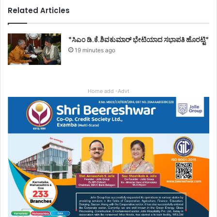
Related Articles
*ಸಿಎಂ ಡಿ.ಕೆ.ಶಿವಕುಮಾರ್ ಭೇಟಿಯಾದ ಸಭಾಪತಿ ಹೊರಟ್ಟಿ*
19 minutes ago
Home add -Advt