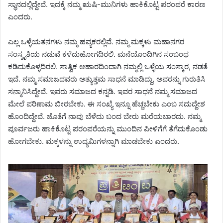
ಸ್ಥಾನದಲ್ಲಿದ್ದೇವೆ. ಇದಕ್ಕೆ ನಮ್ಮ ಋಷಿ-ಮುನಿಗಳು ಹಾಕಿಕೊಟ್ಟ ಪರಂಪರೆ ಕಾರಣ
ಎಂದರು.
ಎಲ್ಲ ಒಳ್ಳೆಯತನಗಳು ನಮ್ಮ ಹವ್ಯಕರಲ್ಲಿವೆ. ನಮ್ಮ ಮಕ್ಕಳು ಮಹಾನಗರ
ಸಂಸ್ಕೃತಿಯ ನಡುವೆ ಕಳೆದುಹೋಗದಿರಲಿ. ಮನೆಯೊಂದಿಗಿನ ಸಂಬಂಧ
ಕಡಿದುಕೊಳ್ಳದಿರಲಿ. ಸಾತ್ವಿಕ ಆಹಾರದಿಂದಾ​ಗಿ ನಮ್ಮಲ್ಲಿ ಒಳ್ಳೆಯ ಸಂಸ್ಕಾರ, ನಡತೆ
ಇದೆ. ನಮ್ಮ ಸಮಾಜದವರು ಅತ್ಯುತ್ತಮ ಸಾಧನೆ ಮಾಡಿದ್ದು, ಅವರನ್ನು ಗುರುತಿಸಿ
ಸನ್ಮಾನಿಸಿದ್ದೇವೆ. ಇವರು ಸಮಾಜದ ಕನ್ನಡಿ. ಇವರ ಸಾಧನೆ ನಮ್ಮ ಸಮಾಜದ
ಮೇಲೆ ಪರಿಣಾಮ ಬೀರಬೇಕು. ಈ ಸಂಖ್ಯೆ ಇನ್ನೂ ಹೆಚ್ಚಬೇಕು ಎಂಬ ಸದುದ್ದೇಶ
ಹೊಂದಿದ್ದೇವೆ. ಜೊತೆಗೆ ನಾವು ಬೆಳೆದು ಬಂದ ಬೇರು ಮರೆಯಬಾರದು. ನಮ್ಮ
ಪೂರ್ವಜರು ಹಾಕಿಕೊಟ್ಟ ಪರಂಪರೆಯನ್ನು ಮುಂದಿನ ಪೀಳಿಗೆಗೆ ತೆಗೆದುಕೊಂಡು
ಹೋಗಬೇಕು. ಮಕ್ಕಳನ್ನು ಉದ್ಯಮಿಗಳನ್ನಾಗಿ ಮಾಡಬೇಕು ಎಂದರು.