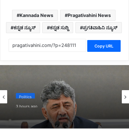
Kannada News
Pragativahini News
ಕನ್ನಡ ನ್ಯೂಸ್
ಕನ್ನಡ ಸುದ್ದಿ
ಪ್ರಗತಿವಾಹಿನಿ ನ್ಯೂಸ್
Copy URL
Politics
3 hours ago
*ಡಿಕೆಶಿ ಸಂಪುಟಕ್ಕೆ ಮಿನಿ ಸರ್ಜರಿ?*