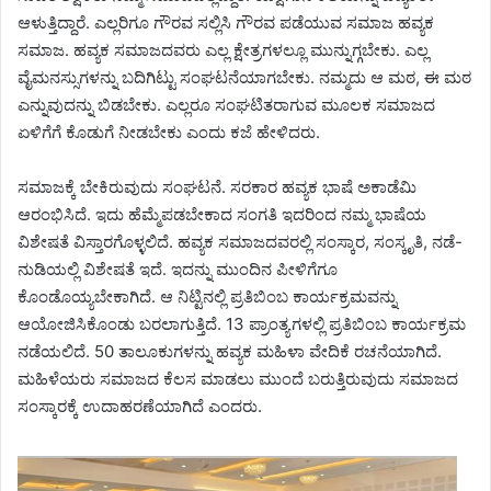
ಆಳುತ್ತಿದ್ದಾರೆ. ಎಲ್ಲರಿಗೂ ಗೌರವ ಸಲ್ಲಿಸಿ ಗೌರವ ಪಡೆಯುವ ಸಮಾಜ ಹವ್ಯಕ
ಸಮಾಜ. ಹವ್ಯಕ ಸಮಾಜದವರು ಎಲ್ಲ ಕ್ಷೇತ್ರಗಳಲ್ಲೂ ಮುನ್ನುಗ್ಗಬೇಕು. ಎಲ್ಲ
ವೈಮನಸ್ಸುಗಳನ್ನು ಬದಿಗಿಟ್ಟು ಸಂಘಟನೆಯಾಗಬೇಕು. ನಮ್ಮದು ಆ ಮಠ, ಈ ಮಠ
ಎನ್ನುವುದನ್ನು ಬಿಡಬೇಕು. ಎಲ್ಲರೂ ಸಂಘಟಿತರಾಗುವ ಮೂಲಕ ಸಮಾಜದ
ಏಳಿಗೆಗೆ ಕೊಡುಗೆ ನೀಡಬೇಕು ಎಂದು ಕಜೆ ಹೇಳಿದರು.
ಸಮಾಜಕ್ಕೆ ಬೇಕಿರುವುದು ಸಂಘಟನೆ. ಸರಕಾರ ಹವ್ಯಕ ಭಾಷೆ ಅಕಾಡೆಮಿ
ಆರಂಭಿಸಿದೆ. ಇದು ಹೆಮ್ಮೆಪಡಬೇಕಾದ ಸಂಗತಿ ಇದರಿಂದ ನಮ್ಮ ಭಾಷೆಯ
ವಿಶೇಷತೆ ವಿಸ್ತಾರಗೊಳ್ಳಲಿದೆ. ಹವ್ಯಕ ಸಮಾಜದವರಲ್ಲಿ ಸಂಸ್ಕಾರ, ಸಂಸ್ಕೃತಿ, ನಡೆ-
ನುಡಿಯಲ್ಲಿ ವಿಶೇಷತೆ ಇದೆ. ಇದನ್ನು ಮುಂದಿನ ಪೀಳಿಗೆಗೂ
ಕೊಂಡೊಯ್ಯಬೇಕಾಗಿದೆ. ಆ ನಿಟ್ಟಿನಲ್ಲಿ ಪ್ರತಿಬಿಂಬ ಕಾರ್ಯಕ್ರಮವನ್ನು
ಆಯೋಜಿಸಿಕೊಂಡು ಬರಲಾಗುತ್ತಿದೆ. 13 ಪ್ರಾಂತ್ಯಗಳಲ್ಲಿ ಪ್ರತಿಬಿಂಬ ಕಾರ್ಯಕ್ರಮ
ನಡೆಯಲಿದೆ. 50 ತಾಲೂಕುಗಳನ್ನು ಹವ್ಯಕ ಮಹಿಳಾ ವೇದಿಕೆ ರಚನೆಯಾಗಿದೆ.
ಮಹಿಳೆಯರು ಸಮಾಜದ ಕೆಲಸ ಮಾಡಲು ಮುಂದೆ ಬರುತ್ತಿರುವುದು ಸಮಾಜದ
ಸಂಸ್ಕಾರಕ್ಕೆ ಉದಾಹರಣೆಯಾಗಿದೆ ಎಂದರು.