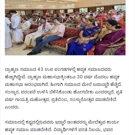
ಬ್ರಾಹ್ಮಣ ಸಮಾಜದ 43 ಉಪ ಪಂಗಡಗಳಲ್ಲಿ ಹವ್ಯಕ ಸಮಾಜದವರು
ಹೆಚ್ಚಾಗಿದ್ದೇವೆ. ಬ್ರಾಹ್ಮಣ ಮಹಾಸಭಾಕ್ಕಿಂತಲೂ 30 ವರ್ಷ ಮೊದಲು ಹವ್ಯಕ
ಮಹಾಸಭಾ ಆರಂಭವಾಗಿದೆ. ಹೀಗಾಗಿ ಸಮಾಜದ ಮೇಲೆ ಜವಾಬ್ದಾರಿ ಹೆಚ್ಚಿದೆ.
ಸಂಸ್ಕಾರ, ಪರಂಪರೆ ಉಳಿಸಿ ಬೆಳೆಸಿಕೊಂಡು ಹೋಗಬೇಕು ಎಂದರಲ್ಲದೆ, ಪ್ರತಿ
ವರ್ಷ ಗಾಯತ್ರಿ ಮಹೋತ್ಸವ, ಪ್ರತಿಬಿಂಬ, ಸಂಸ್ಕಾರೋತ್ಸವ ಮಾಡಬೇಕಿದೆ
ಎಂದರು.
ಸಮಾಜದಲ್ಲಿ ಕಷ್ಟದಲ್ಲಿರುವವರು ಇದ್ದಾರೆ ಅಂತವರನ್ನು ಮೇಲೆತ್ತುವ ಕಾರ್ಯ
ಹವ್ಯಕ ಸಮಾಜ ಮಾಡಬೇಕಿದೆ. ವಿದ್ಯಾರ್ಥಿಗಳಿಗೆ ವಸತಿ ನಿಲಯ, ಭವನ