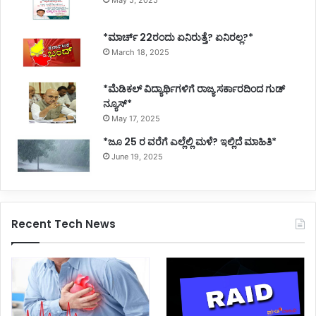
May 5, 2025
*ಮಾರ್ಚ್ 22ರಂದು ಏನಿರುತ್ತೆ? ಏನಿರಲ್ಲ?*
March 18, 2025
*ಮೆಡಿಕಲ್ ವಿದ್ಯಾರ್ಥಿಗಳಿಗೆ ರಾಜ್ಯ ಸರ್ಕಾರದಿಂದ ಗುಡ್
ನ್ಯೂಸ್*
May 17, 2025
*ಜೂ 25 ರ ವರೆಗೆ ಎಲ್ಲೆಲ್ಲಿ ಮಳೆ? ಇಲ್ಲಿದೆ ಮಾಹಿತಿ*
June 19, 2025
Recent Tech News