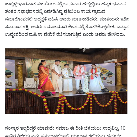
ಹುಬ್ಬಳ್ಳಿ-ಧಾರವಾಡ ಸಹಯೋಗದಲ್ಲಿ ಭಾನುವಾರ ಹುಬ್ಬಳ್ಳಿಯ ಹವ್ಯಕ ಭವನದ
ಶಂಕರ ಸಭಾಭವನದಲ್ಲಿ ಏರ್ಪಡಿಸಿದ್ದ ಪ್ರತಿಬಿಂಬ ಕಾರ್ಯಕ್ರಮದ
ಸಮಾರೋಪದಲ್ಲಿ ಅಧ್ಯಕ್ಷತೆ ವಹಿಸಿ ಅವರು ಮಾತನಾಡಿದರು. ಮಾತೆಯರು ಇಡೀ
ಸಮಾಜದ ಶಕ್ತಿ. ಅವರು ಸಮಾಜಮುಖಿ ಕೆಲಸದಲ್ಲಿ ತೊಡಗಿಕೊಳ್ಳಬೇಕು ಎನ್ನುವ
ಉದ್ದೇಶದಿಂದ ಮಹಿಳಾ ವೇದಿಕೆ ರಚಿಸಲಾಗುತ್ತಿದೆ ಎಂದು ಅವರು ಹೇಳಿದರು.
ಸಂಸ್ಕಾರ ಇಲ್ಲದಿದ್ದರೆ ಯಾವುದೇ ಸಮಾಜ ಈ ರೀತಿ ಬೆಳೆಯಲು ಸಾಧ್ಯವಿಲ್ಲ. 10
ಸಾವಿರ ಶಿಕ್ಷಕರು ನಮ್ಮ ಸಮಾಜದಲ್ಲಿದ್ದಾರೆ. ಯಕ್ಷಗಾನ ಕಲೆಯನ್ನು ಹವ್ಯಕರೇ