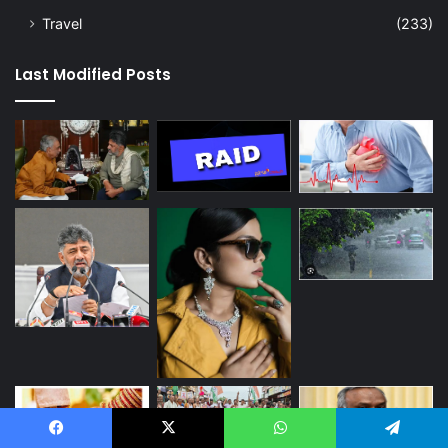
Travel
(233)
Last Modified Posts
Facebook
X
WhatsApp
Telegram