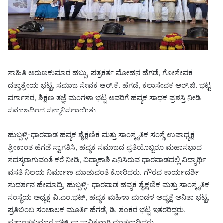
ಸಾಹಿತಿ ಅರುಣಕುಮಾರ ಹಬ್ಬು, ಪತ್ರಕರ್ತ ಮೋಹನ ಹೆಗಡೆ, ಗೋಸೇವಕ
ದತ್ತಾತ್ರೇಯ ಭಟ್ಟ, ಸಮಾಜ ಸೇವಕ ಆರ್.ಕೆ. ಹೆಗಡೆ, ಕಲಾಸೇವಕ ಆರ್.ಜಿ. ಭಟ್ಟ
ವರ್ಗಾಸರ, ಶಿಕ್ಷಣ ತಜ್ಞೆ ಮಂಗಳಾ ಭಟ್ಟ ಅವರಿಗೆ ಹವ್ಯಕ ಸಾಧಕ ಪ್ರಶಸ್ತಿ ನೀಡಿ
ಸಮಾಜದಿಂದ ಸನ್ಮಾನಿಸಲಾಯಿತು.
ಹುಬ್ಬಳ್ಳಿ-ಧಾರವಾಡ ಹವ್ಯಕ ಶೈಕ್ಷಣಿಕ ಮತ್ತು ಸಾಂಸ್ಕೃತಿಕ ಸಂಸ್ಥೆ ಉಪಾಧ್ಯಕ್ಷ
ಶ್ರೀಕಾಂತ ಹೆಗಡೆ ಸ್ವಾಗತಿಸಿ, ಹವ್ಯಕ ಸಮಾಜದ ಪ್ರತಿಯೊಬ್ಬರೂ ಮಹಾಸಭಾದ
ಸದಸ್ಯರಾಗುವಂತೆ ಕರೆ ನೀಡಿ, ವಿದ್ಯಾಕಾಶಿ ಎನಿಸಿರುವ ಧಾರವಾಡದಲ್ಲಿ ವಿದ್ಯಾರ್ಥಿ
ವಸತಿ ನಿಲಯ ನಿರ್ಮಾಣ ಮಾಡುವಂತೆ ಕೋರಿದರು. ಗೌರವ ಕಾರ್ಯದರ್ಶಿ
ಸುದರ್ಶನ ಹೇಮಾದ್ರಿ, ಹುಬ್ಬಳ್ಳಿ- ಧಾರವಾಡ ಹವ್ಯಕ ಶೈಕ್ಷಣಿಕ ಮತ್ತು ಸಾಂಸ್ಕೃತಿಕ
ಸಂಸ್ಥೆಯ ಅಧ್ಯಕ್ಷ ವಿ.ಎಂ.ಭಟ್, ಹವ್ಯಕ ಮಹಿಳಾ ಮಂಡಳ ಅಧ್ಯಕ್ಷೆ ಅನಿತಾ ಭಟ್ಟ,
ಪ್ರತಿಬಿಂಬ ಸಂಚಾಲಕ ಮೂರ್ತಿ ಹೆಗಡೆ, ಡಿ. ಶಂಕರ ಭಟ್ಟ ಇತರರಿದ್ದರು.
ಪ್ರಶಾಂತಕುಮಾರ ಭಟ್ ಪ್ರಾಸ್ತಾವಿಕವಾಗಿ ಮಾತನಾಡಿದರು.