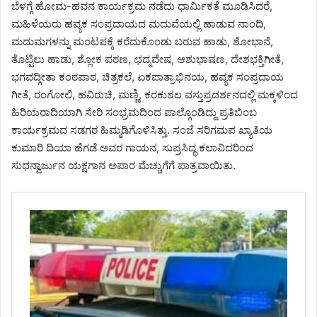
ಬೆಳಗ್ಗೆ ಹೋಮ-ಹವನ ಕಾರ್ಯಕ್ರಮ ನಡೆದು ಧಾರ್ಮಿಕತೆ ಮೂಡಿಸಿದರೆ,
ಮಹಿಳೆಯರು ಹವ್ಯಕ ಸಂಪ್ರದಾಯದ ಮದುವೆಯಲ್ಲಿ ಹಾಡುವ ನಾಂದಿ,
ಮದುಮಗಳನ್ನು ಮಂಟಪಕ್ಕೆ ಕರೆದುಕೊಂಡು ಬರುವ ಹಾಡು, ಶೋಭಾನೆ,
ತೊಟ್ಟಿಲು ಹಾಡು, ಶ್ಲೋಕ ಪಠಣ, ಛದ್ಮವೇಷ, ಆಶುಭಾಷಣ, ದೇಶಭಕ್ತಿಗೀತೆ,
ಭಗವದ್ಗೀತಾ ಕಂಠಪಾಠ, ಚಿತ್ರಕಲೆ, ಏಕಪಾತ್ರಾಭಿನಯ, ಹವ್ಯಕ ಸಂಪ್ರದಾಯ
ಗೀತೆ, ರಂಗೋಲಿ, ಹವಿರುಚಿ, ಮಣ್ಣಿ, ಕರಕುಶಲ ವಸ್ತುಪ್ರದರ್ಶನದಲ್ಲಿ ಮಕ್ಕಳಿಂದ
ಹಿರಿಯರಾದಿಯಾಗಿ ಸೇರಿ ಸಂಭ್ರಮದಿಂದ ಪಾಲ್ಗೊಂಡಿದ್ದು ಪ್ರತಿಬಿಂಬ
ಕಾರ್ಯಕ್ರಮದ ಸಡಗರ ಹಿಮ್ಮಡಿಗೊಳಿಸಿತ್ತು. ಸಂಜೆ ಸರಿಗಮಪ ಖ್ಯಾತಿಯ
ಕುಮಾರಿ ದಿಯಾ ಹೆಗಡೆ ಅವರ ಗಾಯನ, ಸುಪ್ರಸಿದ್ಧ ಕಲಾವಿದರಿಂದ
ಸುಧನ್ವಾರ್ಜುನ ಯಕ್ಷಗಾನ ಅಪಾರ ಮೆಚ್ಚುಗೆಗೆ ಪಾತ್ರವಾಯಿತು.