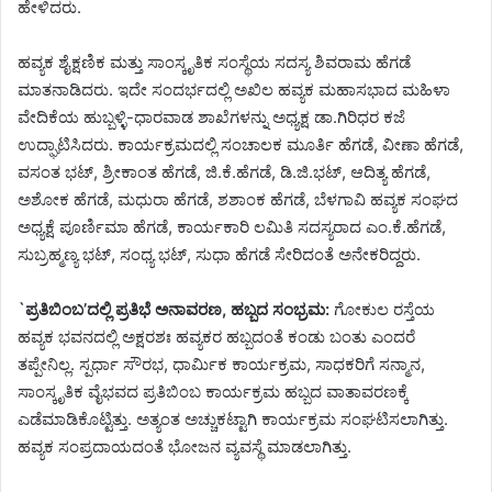
ಹೇಳಿದರು.
ಹವ್ಯಕ ಶೈಕ್ಷಣಿಕ ಮತ್ತು ಸಾಂಸ್ಕೃತಿಕ ಸಂಸ್ಥೆಯ ಸದಸ್ಯ ಶಿವರಾಮ ಹೆಗಡೆ
ಮಾತನಾಡಿದರು. ಇದೇ ಸಂದರ್ಭದಲ್ಲಿ ಅಖಿಲ ಹವ್ಯಕ ಮಹಾಸಭಾದ ಮಹಿಳಾ
ವೇದಿಕೆಯ ಹುಬ್ಬಳ್ಳಿ-ಧಾರವಾಡ ಶಾಖೆಗಳನ್ನು ಅಧ್ಯಕ್ಷ ಡಾ.ಗಿರಿಧರ ಕಜೆ
ಉದ್ಘಾಟಿಸಿದರು. ಕಾರ್ಯಕ್ರಮದಲ್ಲಿ ಸಂಚಾಲಕ ಮೂರ್ತಿ ಹೆಗಡೆ, ವೀಣಾ ಹೆಗಡೆ,
ವಸಂತ ಭಟ್, ಶ್ರೀಕಾಂತ ಹೆಗಡೆ, ಜಿ.ಕೆ.ಹೆಗಡೆ, ಡಿ.ಜಿ.ಭಟ್, ಆದಿತ್ಯ ಹೆಗಡೆ,
ಅಶೋಕ ಹೆಗಡೆ, ಮಧುರಾ ಹೆಗಡೆ, ಶಶಾಂಕ ಹೆಗಡೆ, ಬೆಳಗಾವಿ ಹವ್ಯಕ ಸಂಘದ
ಅಧ್ಯಕ್ಷೆ ಪೂರ್ಣಿಮಾ ಹೆಗಡೆ, ಕಾರ್ಯಕಾರಿ ಲಮಿತಿ ಸದಸ್ಯರಾದ ಎಂ.ಕೆ.ಹೆಗಡೆ,
ಸುಬ್ರಹ್ಮಣ್ಯ ಭಟ್, ಸಂಧ್ಯ ಭಟ್, ಸುಧಾ ಹೆಗಡೆ ಸೇರಿದಂತೆ ಅನೇಕರಿದ್ದರು.
`ಪ್ರತಿಬಿಂಬ’ದಲ್ಲಿ ಪ್ರತಿಭೆ ಅನಾವರಣ, ಹಬ್ಬದ ಸಂಭ್ರಮ:
ಗೋಕುಲ ರಸ್ತೆಯ
ಹವ್ಯಕ ಭವನದಲ್ಲಿ ಅಕ್ಷರಶಃ ಹವ್ಯಕರ ಹಬ್ಬದಂತೆ ಕಂಡು ಬಂತು ಎಂದರೆ
ತಪ್ಪೇನಿಲ್ಲ. ಸ್ಪರ್ಧಾ ಸೌರಭ, ಧಾರ್ಮಿಕ ಕಾರ್ಯಕ್ರಮ, ಸಾಧಕರಿಗೆ ಸನ್ಮಾನ,
ಸಾಂಸ್ಕೃತಿಕ ವೈಭವದ ಪ್ರತಿಬಿಂಬ ಕಾರ್ಯಕ್ರಮ ಹಬ್ಬದ ವಾತಾವರಣಕ್ಕೆ
ಎಡೆಮಾಡಿಕೊಟ್ಟಿತ್ತು. ಅತ್ಯಂತ ಅಚ್ಚುಕಟ್ಟಾಗಿ ಕಾರ್ಯಕ್ರಮ ಸಂಘಟಿಸಲಾಗಿತ್ತು.
ಹವ್ಯಕ ಸಂಪ್ರದಾಯದಂತೆ ಭೋಜನ ವ್ಯವಸ್ಥೆ ಮಾಡಲಾಗಿತ್ತು.