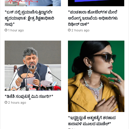
*ಪಂಚತಾರಾ ಹೋಟೆಲ್‌ಗಳ ಮೇಲೆ
*ಬಸ್ ನಲ್ಲಿ ಪ್ರಯಾಣಿಸುತ್ತಿದ್ದಾಗಲೇ
ಆರೋಗ್ಯ ಇಲಾಖೆಯ ಅಧಿಕಾರಿಗಳು
ಹೃದಯಾಘಾತ: ಕ್ಷೇತ್ರ ಶಿಕ್ಷಣಾಧಿಕಾರಿ
ದಿಢೀರ್ ದಾಳಿ*
ಸಾವು*
2 hours ago
1 hour ago
*ಡಿಕೆಶಿ ಸಂಪುಟಕ್ಕೆ ಮಿನಿ ಸರ್ಜರಿ?*
2 hours ago
*ಇದ್ದಕ್ಕಿದ್ದಂತೆ ಆತ್ಮಹತ್ಯೆಗೆ ಶರಣಾದ
ಕಾರಾವಳಿ ಮೂಲದ ಮಾಡೆಲ್*