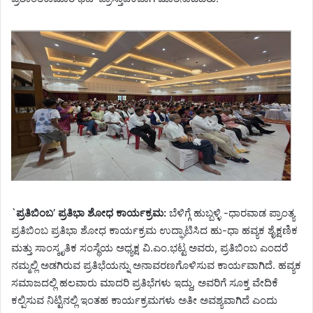
`ಪ್ರತಿಬಿಂಬ’ ಪ್ರತಿಭಾ ಶೋಧ ಕಾರ್ಯಕ್ರಮ:
ಬೆಳಿಗ್ಗೆ ಹುಬ್ಬಳ್ಳಿ -ಧಾರವಾಡ ಪ್ರಾಂತ್ಯ
ಪ್ರತಿಬಿಂಬ ಪ್ರತಿಭಾ ಶೋಧ ಕಾರ್ಯಕ್ರಮ ಉದ್ಘಾಟಿಸಿದ ಹು-ಧಾ ಹವ್ಯಕ ಶೈಕ್ಷಣಿಕ
ಮತ್ತು ಸಾಂಸ್ಕೃತಿಕ ಸಂಸ್ಥೆಯ ಅಧ್ಯಕ್ಷ ವಿ.ಎಂ.ಭಟ್ಟ ಅವರು, ಪ್ರತಿಬಿಂಬ ಎಂದರೆ
ನಮ್ಮಲ್ಲಿ ಅಡಗಿರುವ ಪ್ರತಿಭೆಯನ್ನು ಅನಾವರಣಗೊಳಿಸುವ ಕಾರ್ಯವಾಗಿದೆ. ಹವ್ಯಕ
ಸಮಾಜದಲ್ಲಿ ಹಲವಾರು ಮಾದರಿ ಪ್ರತಿಭೆಗಳು ಇದ್ದು, ಅವರಿಗೆ ಸೂಕ್ತ ವೇದಿಕೆ
ಕಲ್ಪಿಸುವ ನಿಟ್ಟಿನಲ್ಲಿ ಇಂತಹ ಕಾರ್ಯಕ್ರಮಗಳು ಅತೀ ಅವಶ್ಯವಾಗಿದೆ ಎಂದು