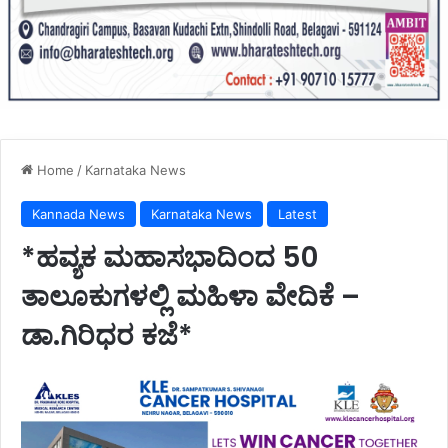
Home
/
Karnataka News
Kannada News
Karnataka News
Latest
*ಹವ್ಯಕ ಮಹಾಸಭಾದಿಂದ 50
ತಾಲೂಕುಗಳಲ್ಲಿ ಮಹಿಳಾ ವೇದಿಕೆ –
ಡಾ.ಗಿರಿಧರ ಕಜೆ*