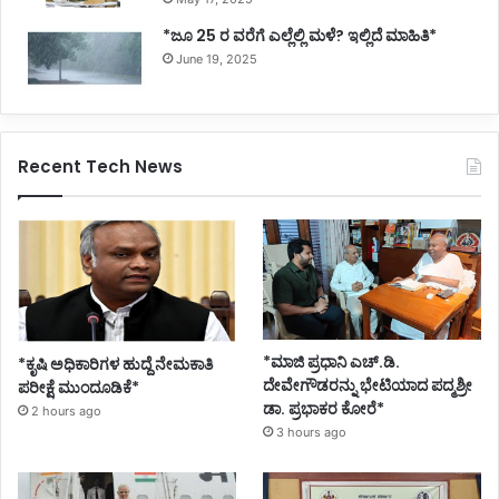
*ಜೂ 25 ರ ವರೆಗೆ ಎಲ್ಲೆಲ್ಲಿ ಮಳೆ? ಇಲ್ಲಿದೆ ಮಾಹಿತಿ*
June 19, 2025
Recent Tech News
*ಮಾಜಿ ಪ್ರಧಾನಿ ಎಚ್.ಡಿ.
*ಕೃಷಿ ಅಧಿಕಾರಿಗಳ ಹುದ್ದೆ ನೇಮಕಾತಿ
ದೇವೇಗೌಡರನ್ನು ಭೇಟಿಯಾದ ಪದ್ಮಶ್ರೀ
ಪರೀಕ್ಷೆ ಮುಂದೂಡಿಕೆ*
ಡಾ. ಪ್ರಭಾಕರ ಕೋರೆ*
2 hours ago
3 hours ago