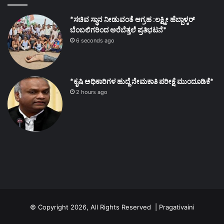
*ಸಚಿವ ಸ್ಥಾನ ನೀಡುವಂತೆ ಆಗ್ರಹ :ಲಕ್ಷ್ಮೀ ಹೆಬ್ಬಾಳ್ಕರ್
ಬೆಂಬಲಿಗರಿಂದ ಅರೆಬೆತ್ತಲೆ ಪ್ರತಿಭಟನೆ*
6 seconds ago
*ಕೃಷಿ ಅಧಿಕಾರಿಗಳ ಹುದ್ದೆ ನೇಮಕಾತಿ ಪರೀಕ್ಷೆ ಮುಂದೂಡಿಕೆ*
2 hours ago
© Copyright 2026, All Rights Reserved | Pragativaini