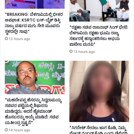
*BREAKING: ಬೆಳಗಾವಿಯಲ್ಲಿ ಭೀಕರ
ಅಪಘಾತ: KSRTC ಬಸ್-ಬೈಕ್ ಡಿಕ್ಕಿ:
ನಾಲ್ಕು ವರ್ಷದ ಮಗು ಸೇರಿ ಮೂವರು
*ರಕ್ಷಣಾ ಸಚಿವ ರಾಜನಾಥ್ ಸಿಂಗ್ ಭೇಟಿ:
ಸ್ಥಳದಲ್ಲೇ ಸಾವು*
ಬೆಳಗಾವಿಯ ರಕ್ಷಣಾ ಭೂಮಿ ರಾಜ್ಯ
ಸರ್ಕಾರಕ್ಕೆ ಹಸ್ತಾಂತರಿಸಲು ಅಭಯ
13 hours ago
ಪಾಟೀಲ ಮನವಿ*
13 hours ago
*ಮಹದೇವಪ್ಪ ಹೆಸರನ್ನು ಸಿದ್ದರಾಮಯ್ಯ
ಸಚಿವರ ಪಟ್ಟಿಯಲ್ಲಿ ಶಿಫಾರಸು
ಮಾಡಿದ್ದರು; ಆದರೆ ಹೈಕಮಾಂಡ್
ಹೊಸಬರನ್ನು ಆಯ್ಕೆ ಮಾಡಿದೆ: ಸಚಿವ
ಯತೀಂದ್ರ ಸ್ಪಷ್ಟನೆ*
*ಸಿಗರೇಟ್ ಸೇದಲು ಜಾಗ ಕೊಡಿ, ನಿಮ್ಮ
14 hours ago
ಫೋನ್ ನಂಬರ್ ಕೊಡಿ ಎಂದು ಡೆಲಿವರಿ