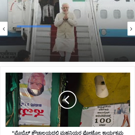
Kannada News
7 hours ago
*2025 ರಲ್ಲಿ ಪ್ರಧಾನಮಂತ್ರಿ ಅವರ ವಿದೇಶಕ್ಕೆ ತಗುಲಿದ
ಒಟ್ಟು ವೆಚ್ಚ ಎಷ್ಟು ಗೋತ್ತಾ..?*
*ಮೊಬೈಲ್
ಶೌಚಾಲಯದಲ್ಲಿ
ಮಹನಿಯರ
ಫೋಟೋ:
ಕಾರ್ಯಕ್ರಮ
ಆಯೋಜಕರ
ಎಡವಟ್ಟು*
*ಮೊಬೈಲ್ ಶೌಚಾಲಯದಲ್ಲಿ ಮಹನಿಯರ ಫೋಟೋ: ಕಾರ್ಯಕ್ರಮ