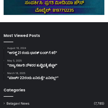
Most Viewed Posts
August 18, 2024
*ಆಗಸ್ಟ್ 21 ರಂದು ಭಾರತ್‌ ಬಂದ್‌ ಗೆ ಕರೆ*
May 5, 2025
*ರಾಜ್ಯ ಸರ್ಕಾರಿ ನೌಕರರ ತುಟ್ಟಿಭತ್ಯೆ ಹೆಚ್ಚಳ*
March 18, 2025
*ಮಾರ್ಚ್ 22ರಂದು ಏನಿರುತ್ತೆ? ಏನಿರಲ್ಲ?*
Categories
Belagavi News
(7,785)