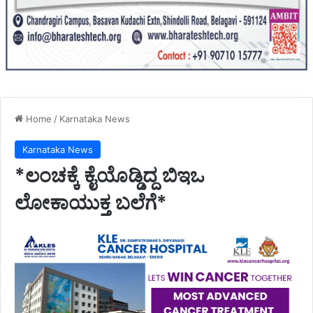
Home
/
Karnataka News
Karnataka News
*ಲಂಚಕ್ಕೆ ಕೈಯೊಡ್ಡಿದ್ದ ಬಿಇಒ
ಲೋಕಾಯುಕ್ತ ಬಲೆಗೆ*