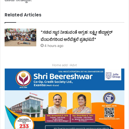
Related Articles
*ಸಚಿವ ಸ್ಥಾನ ನೀಡುವಂತೆ ಆಗ್ರಹ :ಲಕ್ಷ್ಮೀ ಹೆಬ್ಬಾಳ್ಕರ್
ಬೆಂಬಲಿಗರಿಂದ ಅರೆಬೆತ್ತಲೆ ಪ್ರತಿಭಟನೆ*
4 hours ago
Home add -Advt