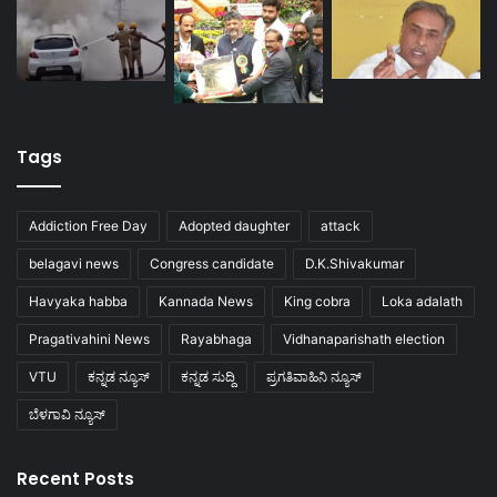
Tags
Addiction Free Day
Adopted daughter
attack
belagavi news
Congress candidate
D.K.Shivakumar
Havyaka habba
Kannada News
King cobra
Loka adalath
Pragativahini News
Rayabhaga
Vidhanaparishath election
VTU
ಕನ್ನಡ ನ್ಯೂಸ್
ಕನ್ನಡ ಸುದ್ದಿ
ಪ್ರಗತಿವಾಹಿನಿ ನ್ಯೂಸ್
ಬೆಳಗಾವಿ ನ್ಯೂಸ್
Recent Posts