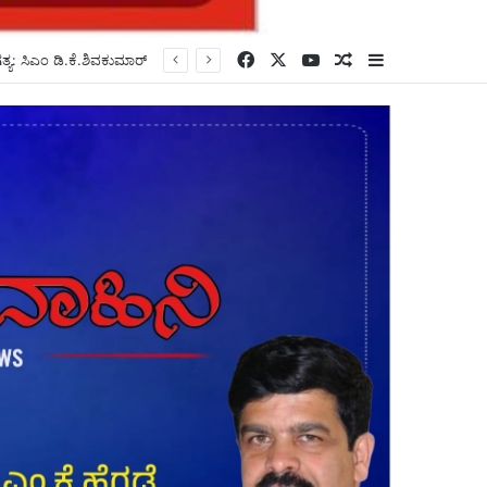
Facebook
X
YouTube
Random Article
Sidebar