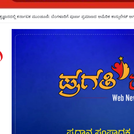
ಗಳೇ ಸೀಟು ಕೊಡಲು ಸೂಚಿಸಿದರೂ ಒಪ್ಪದ ಪ್ರಾಂಶುಪಾಲರು!ಶಾಲಾದಿನಗಳನ್ನು ಸ್ಮರಿಸಿದ ಸಿಎಂ*