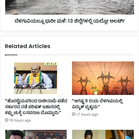
ಅಲರ್ಟ್
ಬೆಳಗಾವಿಯಲ್ಲೂ ಭಾರೀ ಮಳೆ: 13 ಜಿಲ್ಲೆಗಳಲ್ಲಿ ಯಲ್ಲೋ ಅಲರ್ಟ್
Related Articles
*ಹೊರಟ್ಟಿಯವರಿಂದ ರಾಜೀನಾಮೆ ಪಡೆದ
*ಆಗಷ್ಟ 9 ರಂದು ಬೆಳಗಾವಿಯಲ್ಲಿ
ಸರ್ಕಾರದ ನಡೆ ಪರಿಷತ್ ಇಹಾಸದಲ್ಲಿ
ವಿದ್ಯುತ್ ವ್ಯತ್ಯಯ*
ಕಪ್ಪು ಚುಕ್ಕೆ:ಬಸವರಾಜ ಬೊಮ್ಮಾಯಿ*
17 hours ago
16 hours ago