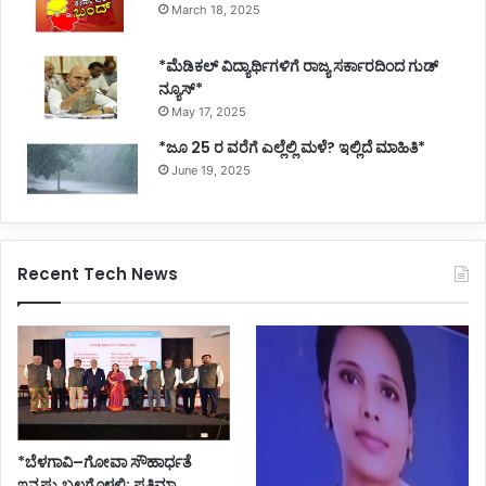
March 18, 2025
*ಮೆಡಿಕಲ್ ವಿದ್ಯಾರ್ಥಿಗಳಿಗೆ ರಾಜ್ಯ ಸರ್ಕಾರದಿಂದ ಗುಡ್
ನ್ಯೂಸ್*
May 17, 2025
*ಜೂ 25 ರ ವರೆಗೆ ಎಲ್ಲೆಲ್ಲಿ ಮಳೆ? ಇಲ್ಲಿದೆ ಮಾಹಿತಿ*
June 19, 2025
Recent Tech News
*ಬೆಳಗಾವಿ–ಗೋವಾ ಸೌಹಾರ್ಧತೆ
ಇನ್ನಷ್ಟು ಬಲಗೊಳ್ಳಲಿ: ಪ್ರತಿಮಾ