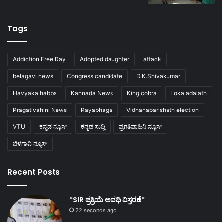
Tags
Addiction Free Day
Adopted daughter
attack
belagavi news
Congress candidate
D.K.Shivakumar
Havyaka habba
Kannada News
King cobra
Loka adalath
Pragativahini News
Rayabhaga
Vidhanaparishath election
VTU
ಕನ್ನಡ ನ್ಯೂಸ್
ಕನ್ನಡ ಸುದ್ದಿ
ಪ್ರಗತಿವಾಹಿನಿ ನ್ಯೂಸ್
ಬೆಳಗಾವಿ ನ್ಯೂಸ್
Recent Posts
*SIR ಪ್ರಕ್ರಿಯೆ ಅವಧಿ ವಿಸ್ತರಣೆ*
22 seconds ago