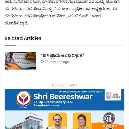
ಅನುದಾನಿತ ಪ್ರಾಥಮಿಕ, ಪ್ರೌಢಶಾಲೆಗಳಿಗೆ ಸೋಮವಾರ ರಜೆಯನ್ನು ಘೋಷಿಸಿ
ಬೆಂಗಳೂರು ನಗರ ಜಿಲ್ಲಾ ವಿಪತ್ತು ನಿರ್ವಹಣಾ ಪ್ರಾಧಿಕಾರದ ಅಧ್ಯಕ್ಷರು ಹಾಗೂ
ಬೆಂಗಳೂರು ನಗರ ಜಿಲ್ಲಾಧಿಕಾರಿ ಜಗದೀಶ, ಮೌಖಿಕವಾಗಿ ಆದೇಶ
ಹೊರಡಿಸಿದ್ದಾರೆ.
Related Articles
*SIR ಪ್ರಕ್ರಿಯೆ ಅವಧಿ ವಿಸ್ತರಣೆ*
23 minutes ago
Home add -Advt