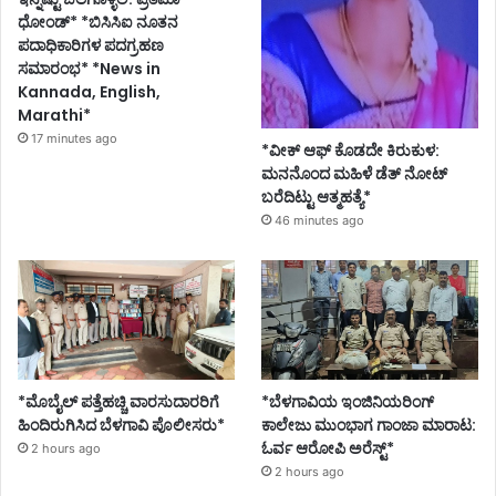
ಧೋಂಡ್* *ಬಿಸಿಸಿಐ ನೂತನ
ಪದಾಧಿಕಾರಿಗಳ ಪದಗ್ರಹಣ
ಸಮಾರಂಭ* *News in
Kannada, English,
Marathi*
17 minutes ago
*ವೀಕ್ ಆಫ್ ಕೊಡದೇ ಕಿರುಕುಳ:
ಮನನೊಂದ ಮಹಿಳೆ ಡೆತ್ ನೋಟ್
ಬರೆದಿಟ್ಟು ಆತ್ಮಹತ್ಯೆ*
46 minutes ago
*ಮೊಬೈಲ್ ಪತ್ತೆಹಚ್ಚಿ ವಾರಸುದಾರರಿಗೆ
*ಬೆಳಗಾವಿಯ ಇಂಜಿನಿಯರಿಂಗ್‌
ಹಿಂದಿರುಗಿಸಿದ ಬೆಳಗಾವಿ ಪೊಲೀಸರು*
ಕಾಲೇಜು ಮುಂಭಾಗ ಗಾಂಜಾ ಮಾರಾಟ:
ಓರ್ವ ಆರೋಪಿ ಅರೆಸ್ಟ್*
2 hours ago
2 hours ago