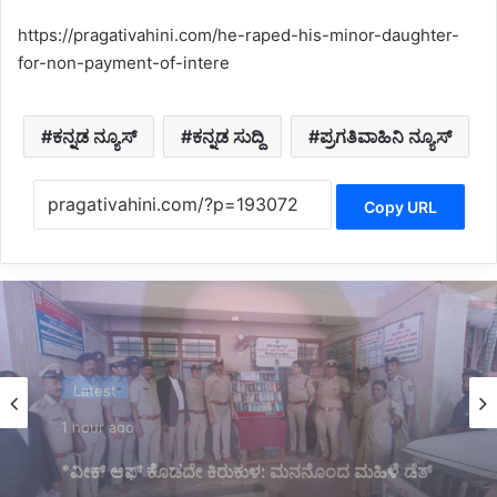
https://pragativahini.com/he-raped-his-minor-daughter-
for-non-payment-of-intere
ಕನ್ನಡ ನ್ಯೂಸ್
ಕನ್ನಡ ಸುದ್ದಿ
ಪ್ರಗತಿವಾಹಿನಿ ನ್ಯೂಸ್
Copy URL
Belagavi News
2 hours ago
*ಮೊಬೈಲ್ ಪತ್ತೆಹಚ್ಚಿ ವಾರಸುದಾರರಿಗೆ ಹಿಂದಿರುಗಿಸಿದ
ಬೆಳಗಾವಿ ಪೊಲೀಸರು*