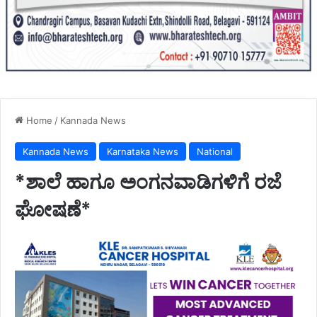
Home
/
Kannada News
Kannada News
Karnataka News
National
*ಶಾಲೆ ಹಾಗೂ ಅಂಗನವಾಡಿಗಳಿಗೆ ರಜೆ
ಘೋಷಣೆ*