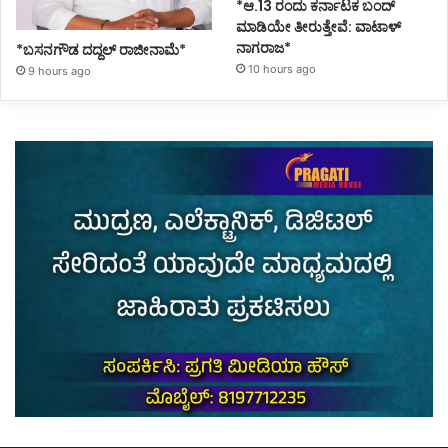
*ಆ.13 ರಂದು ಕರ್ನಾಟಕ ಬಂದ್
ಮಾಡಿಯೇ ತೀರುತ್ತೇವೆ: ವಾಟಾಳ್
ನಾಗರಾಜ*
*ಬಸನಗೌಡ ದದ್ದಲ್‌ ರಾಜೀನಾಮೆ*
10 hours ago
9 hours ago