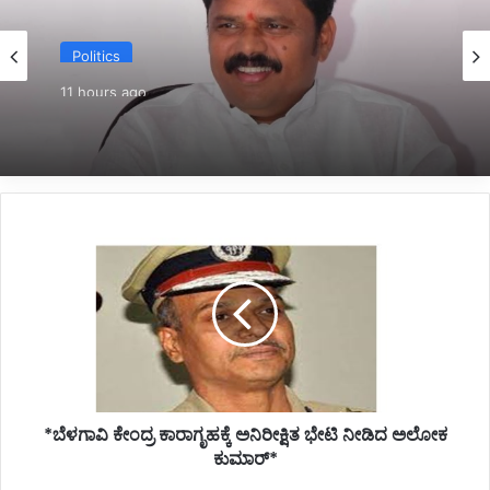
Politics
11 hours ago
*ಬಸನಗೌಡ ದದ್ದಲ್‌ ರಾಜೀನಾಮೆ*
*ಬೆಳಗಾವಿ
ಕೇಂದ್ರ
ಕಾರಾಗೃಹಕ್ಕೆ
ಅನಿರೀಕ್ಷಿತ
ಭೇಟಿ
ನೀಡಿದ
ಅಲೋಕ
ಕುಮಾರ್*
*ಬೆಳಗಾವಿ ಕೇಂದ್ರ ಕಾರಾಗೃಹಕ್ಕೆ ಅನಿರೀಕ್ಷಿತ ಭೇಟಿ ನೀಡಿದ ಅಲೋಕ
ಕುಮಾರ್*