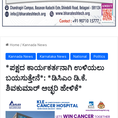
Home
/
Kannada News
Kannada News
Karnataka News
National
Politics
*ಪಕ್ಷದ ಕಾರ್ಯಕರ್ತನಾಗಿ ಉಳಿಯಲು
ಬಯಸುತ್ತೇನೆ*: *ಡಿಸಿಎಂ ಡಿ.ಕೆ.
ಶಿವಕುಮಾರ್ ಅಚ್ಛರಿ ಹೇಳಿಕೆ*