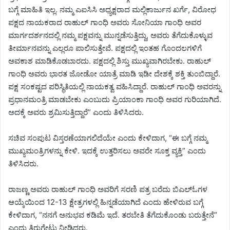
ಬಗ್ಗೆ ಮಾಹಿತಿ ಇಲ್ಲ. ನಮ್ಮ ಎಐಸಿಸಿ ಅಧ್ಯಕ್ಷರಾದ ಮಲ್ಲಿಕಾರ್ಜುನ ಖರ್ಗೆ, ವಿರೋಧ
ಪಕ್ಷದ ನಾಯಕರಾದ ರಾಹುಲ್ ಗಾಂಧಿ ಅವರು ಸೋನಿಯಾ ಗಾಂಧಿ ಅವರ
ಮಾರ್ಗದರ್ಶನದಲ್ಲಿ ನಮ್ಮ ಪಕ್ಷವನ್ನು ಮುನ್ನಡೆಸುತ್ತಿದ್ದು, ಅವರು ತೆಗೆದುಕೊಳ್ಳುವ
ತೀರ್ಮಾನವನ್ನು ಎಲ್ಲರೂ ಪಾಲಿಸುತ್ತೇವೆ. ಪಕ್ಷದಲ್ಲಿ ಇಂತಹ ಗೊಂದಲಗಳಿಗೆ
ಅವಕಾಶ ಮಾಡಿಕೊಡಬಾರದು. ಪಕ್ಷದಲ್ಲಿ ಶಿಸ್ತು ಮುಖ್ಯವಾಗಿರಬೇಕು. ರಾಹುಲ್
ಗಾಂಧಿ ಅವರು ಭಾರತ ಜೋಡೋ ಯಾತ್ರೆ ಮಾಡಿ ಇಡೀ ದೇಶಕ್ಕೆ ಶಕ್ತಿ ತುಂಬಿದ್ದಾರೆ.
ಪಕ್ಷ ಸಂಕಷ್ಟದ ಪರಿಸ್ಥಿತಿಯಲ್ಲಿ ನಾಯಕತ್ವ ವಹಿಸಿದ್ದಾರೆ. ರಾಹುಲ್ ಗಾಂಧಿ ಅವರನ್ನು
ಪ್ರಧಾನಮಂತ್ರಿ ಮಾಡಬೇಕು ಎಂಬುದು ಪ್ರಿಯಾಂಕಾ ಗಾಂಧಿ ಅವರ ಗುರಿಯಾಗಿದೆ.
ಅದಕ್ಕೆ ಅವರು ಶ್ರಮಿಸುತ್ತಿದ್ದಾರೆ” ಎಂದು ತಿಳಿಸಿದರು.
ಸಚಿವ ಸಂಪುಟ ವಿಸ್ತರಣೆಯಾಗಲಿದೆಯೇ ಎಂದು ಕೇಳಿದಾಗ, “ಈ ಬಗ್ಗೆ ನಮ್ಮ
ಮುಖ್ಯಮಂತ್ರಿಗಳನ್ನು ಕೇಳಿ. ಇದಕ್ಕೆ ಉತ್ತರಿಸಲು ಅವರೇ ಸೂಕ್ತ ವ್ಯಕ್ತಿ” ಎಂದು
ತಿಳಿಸಿದರು.
ರಾಜಣ್ಣ ಅವರು ರಾಹುಲ್ ಗಾಂಧಿ ಅವರಿಗೆ ಸರಣಿ ಪತ್ರ ಬರೆದು ಬಿಎಲ್ಓಗಳ
ಆಯ್ಕೆಯಿಂದ 12-13 ಕ್ಷೇತ್ರಗಳಲ್ಲಿ ಹಿನ್ನಡೆಯಾಗಿದೆ ಎಂದು ಹೇಳಿರುವ ಬಗ್ಗೆ
ಕೇಳಿದಾಗ, “ನನಗೆ ಅನುಭವ ಕಡಿಮೆ ಇದೆ. ತರಬೇತಿ ತೆಗೆದುಕೊಂಡು ಬರುತ್ತೇನೆ”
ಎಂದು ತಿರುಗೇಟು ನೀಡಿದರು.