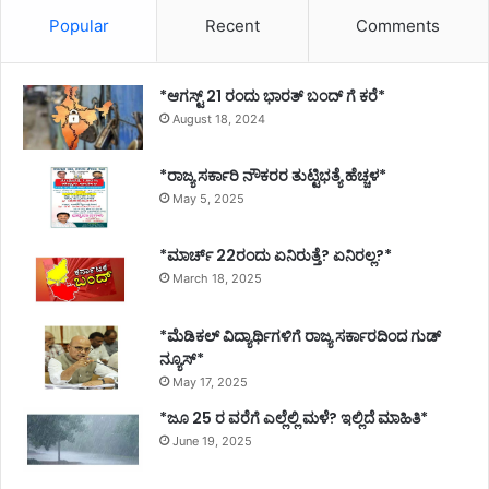
Popular
Recent
Comments
*ಆಗಸ್ಟ್ 21 ರಂದು ಭಾರತ್‌ ಬಂದ್‌ ಗೆ ಕರೆ*
August 18, 2024
*ರಾಜ್ಯ ಸರ್ಕಾರಿ ನೌಕರರ ತುಟ್ಟಿಭತ್ಯೆ ಹೆಚ್ಚಳ*
May 5, 2025
*ಮಾರ್ಚ್ 22ರಂದು ಏನಿರುತ್ತೆ? ಏನಿರಲ್ಲ?*
March 18, 2025
*ಮೆಡಿಕಲ್ ವಿದ್ಯಾರ್ಥಿಗಳಿಗೆ ರಾಜ್ಯ ಸರ್ಕಾರದಿಂದ ಗುಡ್
ನ್ಯೂಸ್*
May 17, 2025
*ಜೂ 25 ರ ವರೆಗೆ ಎಲ್ಲೆಲ್ಲಿ ಮಳೆ? ಇಲ್ಲಿದೆ ಮಾಹಿತಿ*
June 19, 2025