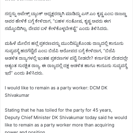
ನನ್ನನ್ನು ಅಪೇಕ್ಸ್ ಬ್ಯಾಂಕ್ ಅಧ್ಯಕ್ಷರನ್ನಾಗಿ ಮಾಡಿದ್ದು ಎಸ್.ಎಂ ಕೃಷ್ಣ ಎಂಬ ರಾಜಣ್ಣ
ಅವರ ಹೇಳಿಕೆ ಬಗ್ಗೆ ಕೇಳಿದಾಗ, “ಬಹಳ ಸಂತೋಷ, ಕೃಷ್ಣ ಅವರು ಈಗ
ನಮ್ಮೊಂದಿಗಿಲ್ಲ. ದೇವರ ಬಳಿ ಕೇಳಿಕೊಳ್ಳಬೇಕಷ್ಟೆ” ಎಂದು ತಿಳಿಸಿದರು.
ಮಹಿಳೆ ಮೇಲಿನ ಹಲ್ಲೆ ಪ್ರಕರಣವನ್ನು ಮುಂದಿಟ್ಟುಕೊಂಡು ರಾಜ್ಯದಲ್ಲಿ ಕಾನೂನು
ಸುವ್ಯವಸ್ಥೆ ಹದಗೆಟ್ಟಿದೆ ಎಂಬ ಬಿಜೆಪಿ ಆರೋಪದ ಬಗ್ಗೆ ಕೇಳಿದಾಗ, “ಬಿಜೆಪಿ
ಆಡಳಿತ ರಾಜ್ಯಗಳಲ್ಲಿ ಇಂತಹ ಪ್ರಕರಣಗಳ ಪಟ್ಟಿ ನೀಡಲೇ? ಕರ್ನಾಟಕ ದೇಶದಲ್ಲೇ
ಅತ್ಯಂತ ಸುರಕ್ಷಿತ ರಾಜ್ಯ. ಈ ರಾಜ್ಯದಲ್ಲಿ ದಕ್ಷ ಆಡಳಿತ ಹಾಗೂ ಕಾನೂನು ಸುವ್ಯವಸ್ಥೆ
ಇದೆ” ಎಂದು ತಿಳಿಸಿದರು.
I would like to remain as a party worker: DCM DK
Shivakumar
Stating that he has toiled for the party for 45 years,
Deputy Chief Minister DK Shivakumar today said he would
like to remain as a party worker more than acquiring
power and position.