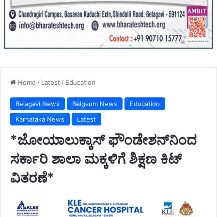
Home
/
Latest
/
Education
Belagavi News
Belgaum News
Education
Karnataka News
Latest
*ಜೋಯಾಲುಕ್ಕಾಸ್ ಫೌಂಡೇಶನ್‌ನಿಂದ
ಸರ್ಕಾರಿ ಶಾಲಾ ಮಕ್ಕಳಿಗೆ ಶಿಕ್ಷಣ ಕಿಟ್
ವಿತರಣೆ*