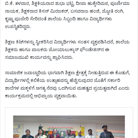
ಬಿ.ಕೆ. ತಳವಾರ, ಶಿಕ್ಷಕಿಯರಾದ ಶುಭಾ ಭಟ್ಟ, ದೀಪಾ ಹುಕ್ಕೇರಿಮಠ, ಪೂರ್ಣಿಮಾ
ನಾಯಕ, ಶಿಕ್ಷಕರಾದ ಕಿಸನ್ ಮಿರಜಕರ್, ಬಸವರಾಜ ಹಂಜಿ, ಜ್ಯೋತಿ ರಂಗಿ,
ಕೃಷ್ಣಾ ಪೂಜೇರಿ ಸೇರಿದಂತೆ ಶಾಲೆಯ ಸಿಬ್ಬಂದಿ ಹಾಗೂ ವಿದ್ಯಾರ್ಥಿಗಳು
ಉಪಸ್ಥಿತರಿದ್ದರು.
ಶಿಕ್ಷಣ ಕಿಟ್‌ಗಳನ್ನು ಸ್ವೀಕರಿಸಿದ ವಿದ್ಯಾರ್ಥಿಗಳು ಸಂತಸ ವ್ಯಕ್ತಪಡಿಸಿದರೆ, ಶಾಲೆಯ
ಶಿಕ್ಷಕರು ಹಾಗೂ ಪಾಲಕರು ಜೋಯಾಲುಕ್ಕಾಸ್ ಫೌಂಡೇಶನ್‌ನ ಈ
ಸಮಾಜಮುಖಿ ಕಾರ್ಯವನ್ನು ಶ್ಲಾಘಿಸಿದರು.
ಸಾಮಾಜಿಕ ಜವಾಬ್ದಾರಿಯ ಭಾಗವಾಗಿ ಶಿಕ್ಷಣ ಕ್ಷೇತ್ರಕ್ಕೆ ನೀಡುತ್ತಿರುವ ಈ ಕೊಡುಗೆ,
ವಿದ್ಯಾರ್ಥಿಗಳಲ್ಲಿ ಕಲಿಕೆಯ ಉತ್ಸಾಹವನ್ನು ಹೆಚ್ಚಿಸುವುದರ ಜೊತೆಗೆ ಸರ್ಕಾರಿ
ಶಾಲೆಗಳ ಮಕ್ಕಳಿಗೆ ಅಗತ್ಯ ನೆರವು ಒದಗಿಸುವ ಮಹತ್ವದ ಪ್ರಯತ್ನವಾಗಿದೆ ಎಂದು
ಕಾರ್ಯಕ್ರಮದಲ್ಲಿ ಅಭಿಪ್ರಾಯ ವ್ಯಕ್ತವಾಯಿತು.