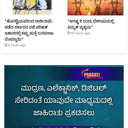
*ಹೊರಟ್ಟಿಯವರಿಂದ ರಾಜೀನಾಮೆ
*ಆಗಷ್ಟ 9 ರಂದು ಬೆಳಗಾವಿಯಲ್ಲಿ
ಪಡೆದ ಸರ್ಕಾರದ ನಡೆ ಪರಿಷತ್
ವಿದ್ಯುತ್ ವ್ಯತ್ಯಯ*
ಇಹಾಸದಲ್ಲಿ ಕಪ್ಪು ಚುಕ್ಕೆ:ಬಸವರಾಜ
10 hours ago
ಬೊಮ್ಮಾಯಿ*
9 hours ago