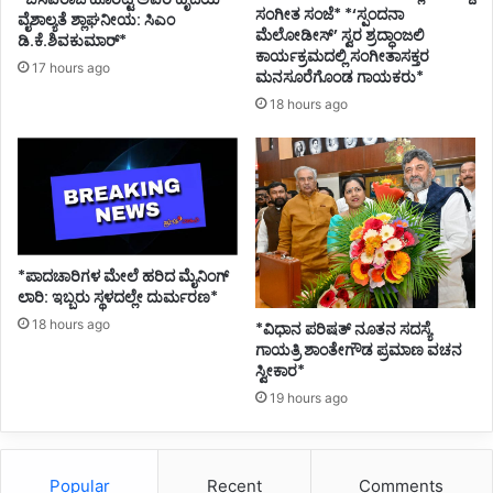
ಸಂಗೀತ ಸಂಜೆ* *‘ಸ್ಪಂದನಾ
ವೈಶಾಲ್ಯತೆ ಶ್ಲಾಘನೀಯ: ಸಿಎಂ
ಮೆಲೋಡೀಸ್’ ಸ್ವರ ಶ್ರದ್ಧಾಂಜಲಿ
ಡಿ.ಕೆ.ಶಿವಕುಮಾರ್*
ಕಾರ್ಯಕ್ರಮದಲ್ಲಿ ಸಂಗೀತಾಸಕ್ತರ
17 hours ago
ಮನಸೂರೆಗೊಂಡ ಗಾಯಕರು*
18 hours ago
*ಪಾದಚಾರಿಗಳ ಮೇಲೆ ಹರಿದ ಮೈನಿಂಗ್
ಲಾರಿ: ಇಬ್ಬರು ಸ್ಥಳದಲ್ಲೇ ದುರ್ಮರಣ*
18 hours ago
*ವಿಧಾನ ಪರಿಷತ್ ನೂತನ ಸದಸ್ಯೆ
ಗಾಯತ್ರಿ ಶಾಂತೇಗೌಡ ಪ್ರಮಾಣ ವಚನ
ಸ್ವೀಕಾರ*
19 hours ago
Popular
Recent
Comments