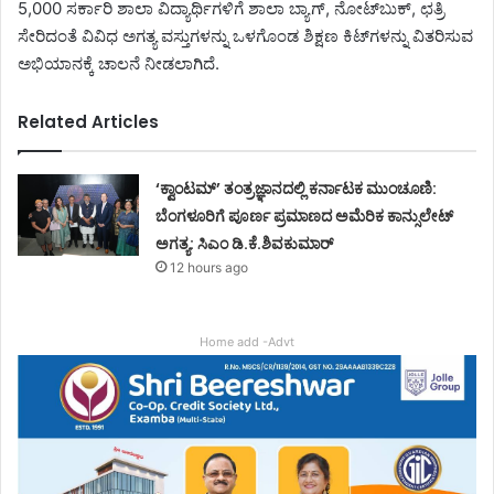
5,000 ಸರ್ಕಾರಿ ಶಾಲಾ ವಿದ್ಯಾರ್ಥಿಗಳಿಗೆ ಶಾಲಾ ಬ್ಯಾಗ್, ನೋಟ್‌ಬುಕ್, ಛತ್ರಿ
ಸೇರಿದಂತೆ ವಿವಿಧ ಅಗತ್ಯ ವಸ್ತುಗಳನ್ನು ಒಳಗೊಂಡ ಶಿಕ್ಷಣ ಕಿಟ್‌ಗಳನ್ನು ವಿತರಿಸುವ
ಅಭಿಯಾನಕ್ಕೆ ಚಾಲನೆ ನೀಡಲಾಗಿದೆ.
Related Articles
‘ಕ್ವಾಂಟಮ್’ ತಂತ್ರಜ್ಞಾನದಲ್ಲಿ ಕರ್ನಾಟಕ ಮುಂಚೂಣಿ:
ಬೆಂಗಳೂರಿಗೆ ಪೂರ್ಣ ಪ್ರಮಾಣದ ಅಮೆರಿಕ ಕಾನ್ಸುಲೇಟ್
ಅಗತ್ಯ: ಸಿಎಂ ಡಿ.ಕೆ.ಶಿವಕುಮಾರ್
12 hours ago
Home add -Advt