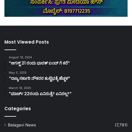
Most Viewed Posts
August 18, 2024
*ಆಗಸ್ಟ್ 21 ರಂದು ಭಾರತ್‌ ಬಂದ್‌ ಗೆ ಕರೆ*
May 5, 2025
*ರಾಜ್ಯ ಸರ್ಕಾರಿ ನೌಕರರ ತುಟ್ಟಿಭತ್ಯೆ ಹೆಚ್ಚಳ*
March 18, 2025
*ಮಾರ್ಚ್ 22ರಂದು ಏನಿರುತ್ತೆ? ಏನಿರಲ್ಲ?*
Categories
Belagavi News
(7,791)