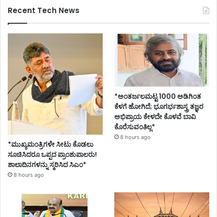
Recent Tech News
*ಅಂತರ್ಜಲಮಟ್ಟ 1000 ಅಡಿಗಿಂತ
ಕೆಳಗೆ ಹೋಗಿದೆ; ಭೂಗರ್ಭಶಾಸ್ತ್ರ ತಜ್ಞರ
ಅಭಿಪ್ರಾಯ ಕೇಳದೇ ಕೊಳವೆ ಬಾವಿ
ಕೊರೆಸುವಂತಿಲ್ಲ*
8 hours ago
*ಮುಖ್ಯಮಂತ್ರಿಗಳೇ ಸೀಟು ಕೊಡಲು
ಸೂಚಿಸಿದರೂ ಒಪ್ಪದ ಪ್ರಾಂಶುಪಾಲರು!
ಶಾಲಾದಿನಗಳನ್ನು ಸ್ಮರಿಸಿದ ಸಿಎಂ*
8 hours ago