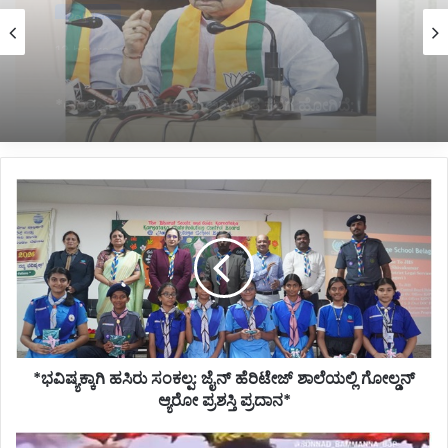
Politics
13 hours ago
*ಹೊರಟ್ಟಿಯವರಿಂದ ರಾಜೀನಾಮೆ ಪಡೆದ ಸರ್ಕಾರದ ನಡೆ
ಪರಿಷತ್ ಇಹಾಸದಲ್ಲಿ ಕಪ್ಪು ಚುಕ್ಕೆ:ಬಸವರಾಜ ಬೊಮ್ಮಾಯಿ*
*ಭವಿಷ್ಯಕ್ಕಾಗಿ
ಹಸಿರು
ಸಂಕಲ್ಪ:
ಜೈನ್
ಹೆರಿಟೇಜ್
ಶಾಲೆಯಲ್ಲಿ
ಗೋಲ್ಡನ್
ಆ್ಯರೋ
ಪ್ರಶಸ್ತಿ
*ಭವಿಷ್ಯಕ್ಕಾಗಿ ಹಸಿರು ಸಂಕಲ್ಪ: ಜೈನ್ ಹೆರಿಟೇಜ್ ಶಾಲೆಯಲ್ಲಿ ಗೋಲ್ಡನ್
ಪ್ರದಾನ*
ಆ್ಯರೋ ಪ್ರಶಸ್ತಿ ಪ್ರದಾನ*
*ಶಾಸಕ