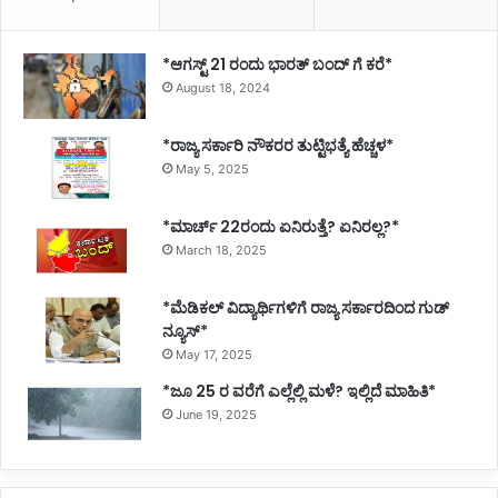
*ಆಗಸ್ಟ್ 21 ರಂದು ಭಾರತ್‌ ಬಂದ್‌ ಗೆ ಕರೆ*
August 18, 2024
*ರಾಜ್ಯ ಸರ್ಕಾರಿ ನೌಕರರ ತುಟ್ಟಿಭತ್ಯೆ ಹೆಚ್ಚಳ*
May 5, 2025
*ಮಾರ್ಚ್ 22ರಂದು ಏನಿರುತ್ತೆ? ಏನಿರಲ್ಲ?*
March 18, 2025
*ಮೆಡಿಕಲ್ ವಿದ್ಯಾರ್ಥಿಗಳಿಗೆ ರಾಜ್ಯ ಸರ್ಕಾರದಿಂದ ಗುಡ್
ನ್ಯೂಸ್*
May 17, 2025
*ಜೂ 25 ರ ವರೆಗೆ ಎಲ್ಲೆಲ್ಲಿ ಮಳೆ? ಇಲ್ಲಿದೆ ಮಾಹಿತಿ*
June 19, 2025