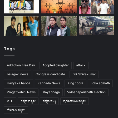
Tags
Addiction Free Day
Adopted daughter
attack
belagavi news
Congress candidate
D.K.Shivakumar
Havyaka habba
Kannada News
King cobra
Loka adalath
Pragativahini News
Rayabhaga
Vidhanaparishath election
VTU
ಕನ್ನಡ ನ್ಯೂಸ್
ಕನ್ನಡ ಸುದ್ದಿ
ಪ್ರಗತಿವಾಹಿನಿ ನ್ಯೂಸ್
ಬೆಳಗಾವಿ ನ್ಯೂಸ್