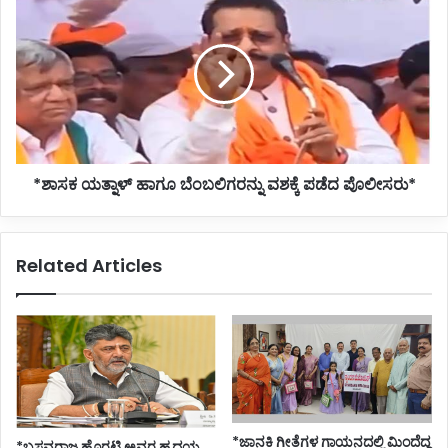
ಯತ್ನಾಳ್
ಹಾಗೂ
ಬೆಂಬಲಿಗರನ್ನು
ವಶಕ್ಕೆ
ಪಡೆದ
ಪೊಲೀಸರು*
*ಶಾಸಕ ಯತ್ನಾಳ್ ಹಾಗೂ ಬೆಂಬಲಿಗರನ್ನು ವಶಕ್ಕೆ ಪಡೆದ ಪೊಲೀಸರು*
Related Articles
*ಜಾನಕಿ ಗೀತೆಗಳ ಗಾಯನದಲ್ಲಿ ಮಿಂದೆದ್ದ
*ಬಸವರಾಜ ಹೊರಟ್ಟಿ ಅವರ ಹೃದಯ