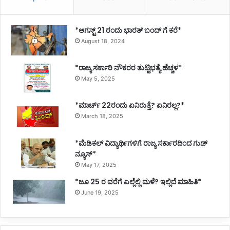
*ಆಗಸ್ಟ್ 21 ರಂದು ಭಾರತ್‌ ಬಂದ್‌ ಗೆ ಕರೆ*
August 18, 2024
*ರಾಜ್ಯ ಸರ್ಕಾರಿ ನೌಕರರ ತುಟ್ಟಿಭತ್ಯೆ ಹೆಚ್ಚಳ*
May 5, 2025
*ಮಾರ್ಚ್ 22ರಂದು ಏನಿರುತ್ತೆ? ಏನಿರಲ್ಲ?*
March 18, 2025
*ಮೆಡಿಕಲ್ ವಿದ್ಯಾರ್ಥಿಗಳಿಗೆ ರಾಜ್ಯ ಸರ್ಕಾರದಿಂದ ಗುಡ್
ನ್ಯೂಸ್*
May 17, 2025
*ಜೂ 25 ರ ವರೆಗೆ ಎಲ್ಲೆಲ್ಲಿ ಮಳೆ? ಇಲ್ಲಿದೆ ಮಾಹಿತಿ*
June 19, 2025