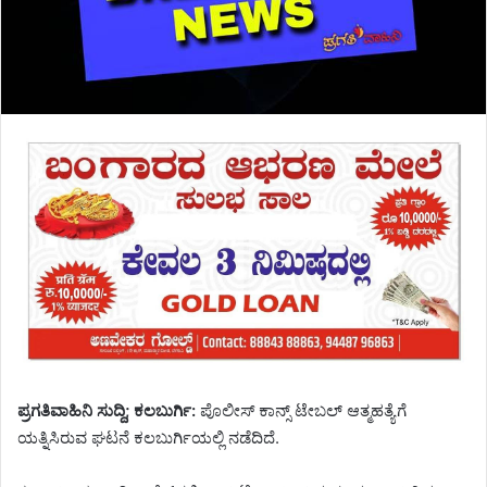
ಪ್ರಗತಿವಾಹಿನಿ ಸುದ್ದಿ; ಕಲಬುರ್ಗಿ:
ಪೊಲೀಸ್ ಕಾನ್ಸ್ ಟೇಬಲ್ ಆತ್ಮಹತ್ಯೆಗೆ
ಯತ್ನಿಸಿರುವ ಘಟನೆ ಕಲಬುರ್ಗಿಯಲ್ಲಿ ನಡೆದಿದೆ.