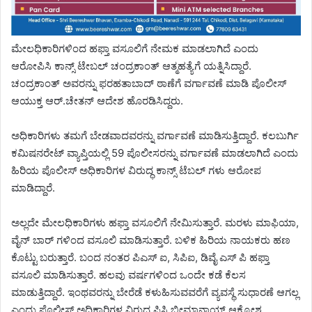
ಮೇಲಧಿಕಾರಿಗಳಿಂದ ಹಫ್ತಾ ವಸೂಲಿಗೆ ನೇಮಕ ಮಾಡಲಾಗಿದೆ ಎಂದು
ಆರೋಪಿಸಿ ಕಾನ್ಸ್ ಟೇಬಲ್ ಚಂದ್ರಕಾಂತ್ ಆತ್ಮಹತ್ಯೆಗೆ ಯತ್ನಿಸಿದ್ದಾರೆ.
ಚಂದ್ರಕಾಂತ್ ಅವರನ್ನು ಫರಹತಾಬಾದ್ ಠಾಣೆಗೆ ವರ್ಗಾವಣೆ ಮಾಡಿ ಪೊಲೀಸ್
ಆಯುಕ್ತ ಆರ್.ಚೇತನ್ ಆದೇಶ ಹೊರಡಿಸಿದ್ದರು.
ಅಧಿಕಾರಿಗಳು ತಮಗೆ ಬೇಡವಾದವರನ್ನು ವರ್ಗಾವಣೆ ಮಾಡಿಸುತ್ತಿದ್ದಾರೆ. ಕಲಬುರ್ಗಿ
ಕಮಿಷನರೇಟ್ ವ್ಯಾಪ್ತಿಯಲ್ಲಿ 59 ಪೊಲೀಸರನ್ನು ವರ್ಗಾವಣೆ ಮಾಡಲಾಗಿದೆ ಎಂದು
ಹಿರಿಯ ಪೊಲೀಸ್ ಅಧಿಕಾರಿಗಳ ವಿರುದ್ಧ ಕಾನ್ಸ್ ಟೆಬಲ್ ಗಳು ಆರೋಪ
ಮಾಡಿದ್ದಾರೆ.
ಅಲ್ಲದೇ ಮೇಲಧಿಕಾರಿಗಳು ಹಫ್ತಾ ವಸೂಲಿಗೆ ನೇಮಿಸುತ್ತಾರೆ. ಮರಳು ಮಾಫಿಯಾ,
ವೈನ್ ಬಾರ್ ಗಳಿಂದ ವಸೂಲಿ ಮಾಡಿಸುತ್ತಾರೆ. ಬಳಿಕ ಹಿರಿಯ ನಾಯಕರು ಹಣ
ಕೊಟ್ಟು ಬರುತ್ತಾರೆ. ಬಂದ ನಂತರ ಪಿಎಸ್ ಐ, ಸಿಪಿಐ, ಡಿವೈ ಎಸ್ ಪಿ ಹಫ್ತಾ
ವಸೂಲಿ ಮಾಡಿಸುತ್ತಾರೆ. ಹಲವು ವರ್ಷಗಳಿಂದ ಒಂದೇ ಕಡೆ ಕೆಲಸ
ಮಾಡುತ್ತಿದ್ದಾರೆ. ಇಂಥವರನ್ನು ಬೇರೆಡೆ ಕಳುಹಿಸುವವರೆಗೆ ವ್ಯವಸ್ಥೆ ಸುಧಾರಣೆ ಆಗಲ್ಲ
ಎಂದು ಪೊಲೀಸ್ ಅಧಿಕಾರಿಗಳ ವಿರುದ್ಧ ಪಿಸಿ ಭೀಮಾನಾಯ್ಕ್ ಆಕ್ರೋಶ