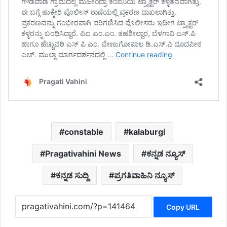
constable
kalaburgi
Pragativahini News
ಕನ್ನಡ ನ್ಯೂಸ್
ಕನ್ನಡ ಸುದ್ದಿ
ಪ್ರಗತಿವಾಹಿನಿ ನ್ಯೂಸ್
Copy URL