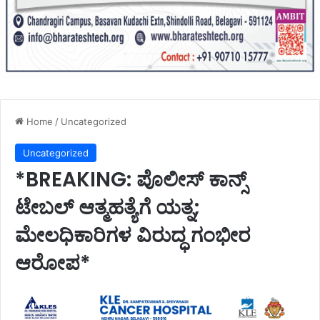
Home
/
Uncategorized
Uncategorized
*BREAKING: ಪೊಲೀಸ್ ಕಾನ್ಸ್
ಟೇಬಲ್ ಆತ್ಮಹತ್ಯೆಗೆ ಯತ್ನ;
ಮೇಲಧಿಕಾರಿಗಳ ವಿರುದ್ಧ ಗಂಭೀರ
ಆರೋಪ*