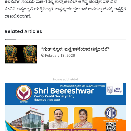
ಕಲಬುರ್ಗಿ ಸಂಚಾರಿ ಠಾಣೆ-1ರಲ್ಲಿ ಕಾನ್ಸ್ ಟೇಬಲ್ ಆಗಿದ್ದ ಚಂದ್ರಕಾಂತ್ ವಿಷ
ಸೇವಿಸಿ ಆತ್ಮಹತ್ಯೆಗೆ ಯತ್ನಿಸಿದ್ದಾರೆ. ಅಸ್ವಸ್ಥ ಚಂದ್ರಕಾಂತ್ ಅವರನ್ನು ಜಿಮ್ಸ್ ಆಸ್ಪತ್ರೆಗೆ
ದಾಖಲಿಸಲಾಗಿದೆ.
Related Articles
*ಗುಡ್ ನ್ಯೂಸ್: ಮತ್ತೆ ಇಳಿಕೆಯಾದ ಚಿನ್ನದ ಬೆಲೆ*
February 13, 2026
Home add -Advt