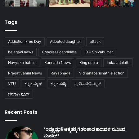
Tags
Addiction Free Day
Adopted daughter
attack
belagavi news
Congress candidate
D.K.Shivakumar
Havyaka habba
Kannada News
King cobra
Loka adalath
Pragativahini News
Rayabhaga
Vidhanaparishath election
VTU
ಕನ್ನಡ ನ್ಯೂಸ್
ಕನ್ನಡ ಸುದ್ದಿ
ಪ್ರಗತಿವಾಹಿನಿ ನ್ಯೂಸ್
ಬೆಳಗಾವಿ ನ್ಯೂಸ್
Recent Posts
*ಇದ್ದಕ್ಕಿದ್ದಂತೆ ಆತ್ಮಹತ್ಯೆಗೆ ಶರಣಾದ ಕಾರಾವಳಿ ಮೂಲದ
ಮಾಡೆಲ್*