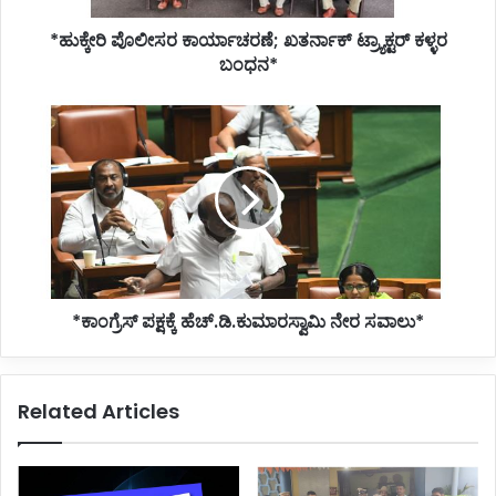
*ಹುಕ್ಕೇರಿ ಪೊಲೀಸರ ಕಾರ್ಯಾಚರಣೆ; ಖತರ್ನಾಕ್ ಟ್ರ್ಯಾಕ್ಟರ್ ಕಳ್ಳರ
ಬಂಧನ*
*ಕಾಂಗ್ರೆಸ್
ಪಕ್ಷಕ್ಕೆ
ಹೆಚ್.ಡಿ.ಕುಮಾರಸ್ವಾಮಿ
ನೇರ
ಸವಾಲು*
*ಕಾಂಗ್ರೆಸ್ ಪಕ್ಷಕ್ಕೆ ಹೆಚ್.ಡಿ.ಕುಮಾರಸ್ವಾಮಿ ನೇರ ಸವಾಲು*
Related Articles