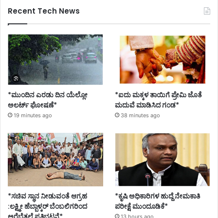
Recent Tech News
*ಮುಂದಿನ ಎರಡು ದಿನ ಯೆಲ್ಲೋ
*ಐದು ಮಕ್ಕಳ ತಾಯಿಗೆ ಪ್ರೇಮಿ ಜೊತೆ
ಅಲರ್ಟ್ ಘೋಷಣೆ*
ಮದುವೆ ಮಾಡಿಸಿದ ಗಂಡ*
19 minutes ago
38 minutes ago
*ಸಚಿವ ಸ್ಥಾನ ನೀಡುವಂತೆ ಆಗ್ರಹ
*ಕೃಷಿ ಅಧಿಕಾರಿಗಳ ಹುದ್ದೆ ನೇಮಕಾತಿ
:ಲಕ್ಷ್ಮೀ ಹೆಬ್ಬಾಳ್ಕರ್ ಬೆಂಬಲಿಗರಿಂದ
ಪರೀಕ್ಷೆ ಮುಂದೂಡಿಕೆ*
ಅರೆಬೆತ್ತಲೆ ಪ್ರತಿಭಟನೆ*
13 hours ago