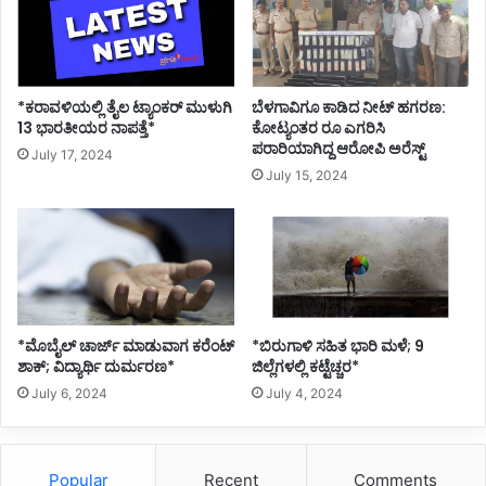
*ಕರಾವಳಿಯಲ್ಲಿ ತೈಲ ಟ್ಯಾಂಕರ್ ಮುಳುಗಿ
ಬೆಳಗಾವಿಗೂ ಕಾಡಿದ ನೀಟ್ ಹಗರಣ:
13 ಭಾರತೀಯರ ನಾಪತ್ತೆ*
ಕೋಟ್ಯಂತರ ರೂ ಎಗರಿಸಿ
ಪರಾರಿಯಾಗಿದ್ದ ಆರೋಪಿ ಅರೆಸ್ಟ್
July 17, 2024
July 15, 2024
*ಮೊಬೈಲ್ ಚಾರ್ಜ್ ಮಾಡುವಾಗ ಕರೆಂಟ್
*ಬಿರುಗಾಳಿ ಸಹಿತ ಭಾರಿ ಮಳೆ; 9
ಶಾಕ್; ವಿದ್ಯಾರ್ಥಿ ದುರ್ಮರಣ*
ಜಿಲ್ಲೆಗಳಲ್ಲಿ ಕಟ್ಟೆಚ್ಚರ*
July 6, 2024
July 4, 2024
Popular
Recent
Comments