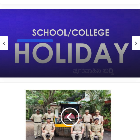
Uncategorized
July 28, 2024
*ಜುಲೈ 29 ಹಾಗೂ 30 ರಂದು ಕೆಲವೆಡೆ ಶಾಲೆಗಳಿಗೆ ರಜೆ
ಘೋಷಣೆ*
*ಹುಕ್ಕೇರಿ
ಪೊಲೀಸರ
ಕಾರ್ಯಾಚರಣೆ;
ಖತರ್ನಾಕ್
ಟ್ರ್ಯಾಕ್ಟರ್
ಕಳ್ಳರ
ಬಂಧನ*