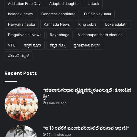
Addiction Free Day
Adopted daughter
attack
belagavi news
Congress candidate
D.K.Shivakumar
Havyaka habba
Kannada News
King cobra
Loka adalath
Pragativahini News
Rayabhaga
Vidhanaparishath election
VTU
ಕನ್ನಡ ನ್ಯೂಸ್
ಕನ್ನಡ ಸುದ್ದಿ
ಪ್ರಗತಿವಾಹಿನಿ ನ್ಯೂಸ್
ಬೆಳಗಾವಿ ನ್ಯೂಸ್
Recent Posts
*ವಚನಾನುಸಂಧಾನ ವ್ಯಕ್ತಿತ್ವವನ್ನು ರೂಪಿಸುತ್ತದೆ : ತೋಂಟದ
ಶ್ರೀ*
1 minute ago
*ಆ.13 ರವರೆಗೆ ಮುಂದುವರಿಯಲಿದೆ ವರುಣನ ಆರ್ಭಟ*
27 minutes ago