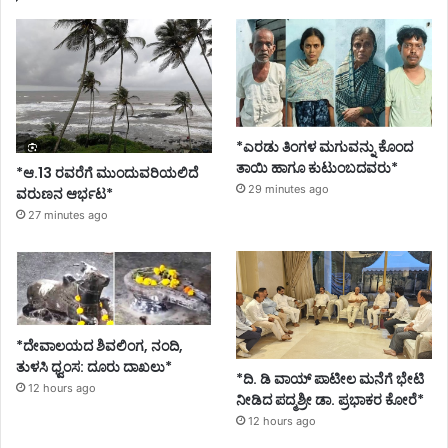
*ಎರಡು ತಿಂಗಳ ಮಗುವನ್ನು ಕೊಂದ
ತಾಯಿ ಹಾಗೂ ಕುಟುಂಬದವರು*
*ಆ.13 ರವರೆಗೆ ಮುಂದುವರಿಯಲಿದೆ
29 minutes ago
ವರುಣನ ಆರ್ಭಟ*
27 minutes ago
*ದೇವಾಲಯದ ಶಿವಲಿಂಗ, ನಂದಿ,
ತುಳಸಿ ಧ್ವಂಸ: ದೂರು ದಾಖಲು*
*ದಿ. ಡಿ ವಾಯ್ ಪಾಟೀಲ ಮನೆಗೆ ಭೇಟಿ
12 hours ago
ನೀಡಿದ ಪದ್ಮಶ್ರೀ ಡಾ. ಪ್ರಭಾಕರ ಕೋರೆ*
12 hours ago