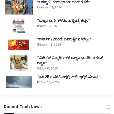
*ಆಗಸ್ಟ್ 21 ರಂದು ಭಾರತ್‌ ಬಂದ್‌ ಗೆ ಕರೆ*
August 18, 2024
*ರಾಜ್ಯ ಸರ್ಕಾರಿ ನೌಕರರ ತುಟ್ಟಿಭತ್ಯೆ ಹೆಚ್ಚಳ*
May 5, 2025
*ಮಾರ್ಚ್ 22ರಂದು ಏನಿರುತ್ತೆ? ಏನಿರಲ್ಲ?*
March 18, 2025
*ಮೆಡಿಕಲ್ ವಿದ್ಯಾರ್ಥಿಗಳಿಗೆ ರಾಜ್ಯ ಸರ್ಕಾರದಿಂದ ಗುಡ್
ನ್ಯೂಸ್*
May 17, 2025
*ಜೂ 25 ರ ವರೆಗೆ ಎಲ್ಲೆಲ್ಲಿ ಮಳೆ? ಇಲ್ಲಿದೆ ಮಾಹಿತಿ*
June 19, 2025
Recent Tech News