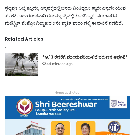
ಸ್ವಲ್ಪವೂ ಲಜ್ಜೆ ಇಲ್ಲದೇ, ಅಕ್ಕಪಕ್ಕದಲ್ಲಿ ಜನರು ನಿಂತಿದ್ದರೂ ಕ್ಯಾರೇ ಎನ್ನದೇ ಯುವ
ಜೋಡಿ ರಾಜಾರೋಷವಾಗಿ ರೋಮ್ಯಾನ್ಸ್ ನಲ್ಲಿ ತೊಡಗಿದ್ದಾರೆ. ಬೆಂಗಳೂರಿನ
ಮೆಜೆಸ್ಟಿಕ್ ಮೆಟ್ರೋ ನಿಲ್ದಾಣದ ೩ನೇ ಪ್ಲಾಟ್ ಫಾರಂ ನಲ್ಲಿ ಈ ಘಟನೆ ನಡೆದಿದೆ.
Related Articles
*ಆ.13 ರವರೆಗೆ ಮುಂದುವರಿಯಲಿದೆ ವರುಣನ ಆರ್ಭಟ*
44 minutes ago
Home add -Advt