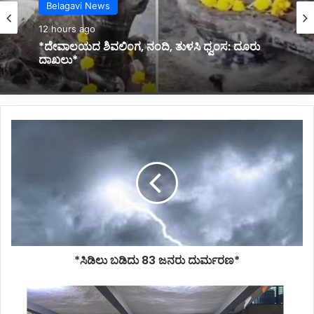
Belagavi News
13 hours ago
*ದಿ. ಡಿ ವಾಯ್ ಪಾಟೀಲ ಮನೆಗೆ ಭೇಟಿ ನೀಡಿದ ಪದ್ಮಶ್ರೀ ಡಾ.
ಪ್ರಭಾಕರ ಕೋರೆ*
*ಸಿಡಿಲು
ಬಡಿದು
83
ಜನರು
ದುರ್ಮರಣ*
*ಸಿಡಿಲು ಬಡಿದು 83 ಜನರು ದುರ್ಮರಣ*
*ಗೋವಾ
ಮದ್ಯ