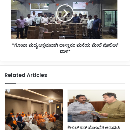
ಅಕ್ರಮವಾಗಿ
ದಾಸ್ತಾನು:
ಮನೆಯ
ಮೇಲೆ
ಪೊಲೀಸ್
ದಾಳಿ*
*ಗೋವಾ ಮದ್ಯ ಅಕ್ರಮವಾಗಿ ದಾಸ್ತಾನು: ಮನೆಯ ಮೇಲೆ ಪೊಲೀಸ್
ದಾಳಿ*
Related Articles
ಕೇಬಲ್ ಕಾರ್ ಯೋಜನೆಗೆ ಅನುಮತಿ