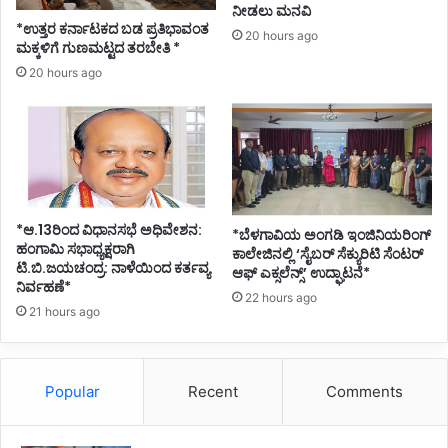
ನೀಡಲು ಮನವಿ
*ಉತ್ತರ ಕರ್ನಾಟಕದ ಬಡ ಪ್ರತಿಭಾವಂತ
20 hours ago
ಮಕ್ಕಳಿಗೆ ಗುಣಮಟ್ಟದ ತರಬೇತಿ *
20 hours ago
*ಆ.13ರಿಂದ ವಿಧಾನಸಭೆ ಅಧಿವೇಶನ:
*ಬೆಳಗಾವಿಯ ಅಂಗಡಿ ಇಂಜಿನಿಯರಿಂಗ್
ಹಂಗಾಮಿ ಸಭಾಧ್ಯಕ್ಷರಾಗಿ
ಕಾಲೇಜಿನಲ್ಲಿ ‘ಸೈಬರ್ ಸೆಕ್ಯುರಿಟಿ ಸೆಂಟರ್
ಟಿ.ಬಿ.ಜಯಚಂದ್ರ: ನಾಳೆಯಿಂದ ಕರ್ತವ್ಯ
ಆಫ್ ಎಕ್ಸಲೆನ್ಸ್’ ಉದ್ಘಾಟನೆ*
ನಿರ್ವಹಣೆ*
22 hours ago
21 hours ago
Popular
Recent
Comments