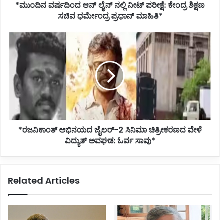
*ಮುಂದಿನ ವರ್ಷದಿಂದ ಆನ್ ಲೈನ್ ನಲ್ಲಿ ನೀಟ್ ಪರೀಕ್ಷೆ: ಕೇಂದ್ರ ಶಿಕ್ಷಣ
ಸಚಿವ
ಧರ್ಮೇಂದ್ರ
ಸಚಿವ ಧರ್ಮೇಂದ್ರ ಪ್ರಧಾನ್ ಮಾಹಿತಿ*
ಪ್ರಧಾನ್
ಮಾಹಿತಿ*
*ರಜನಿಕಾಂತ್
ಅಭಿನಯದ
ಜೈಲರ್-2
ಸಿನಿಮಾ
ಚಿತ್ರೀಕರಣದ
ವೇಳೆ
ವಿದ್ಯುತ್
ಅವಘಡ:
ಓರ್ವ
*ರಜನಿಕಾಂತ್ ಅಭಿನಯದ ಜೈಲರ್-2 ಸಿನಿಮಾ ಚಿತ್ರೀಕರಣದ ವೇಳೆ
ಸಾವು*
ವಿದ್ಯುತ್ ಅವಘಡ: ಓರ್ವ ಸಾವು*
Related Articles