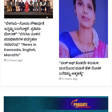
*ಬೆಳಗಾವಿ–ಗೋವಾ ಸೌಹಾರ್ಧತೆ
ಇನ್ನಷ್ಟು ಬಲಗೊಳ್ಳಲಿ: ಪ್ರತಿಮಾ
ಧೋಂಡ್* *ಬಿಸಿಸಿಐ ನೂತನ
ಪದಾಧಿಕಾರಿಗಳ ಪದಗ್ರಹಣ
ಸಮಾರಂಭ* *News in
Kannada, English,
Marathi*
3 hours ago
*ವೀಕ್ ಆಫ್ ಕೊಡದೇ ಕಿರುಕುಳ:
ಮನನೊಂದ ಮಹಿಳೆ ಡೆತ್ ನೋಟ್
ಬರೆದಿಟ್ಟು ಆತ್ಮಹತ್ಯೆ*
4 hours ago