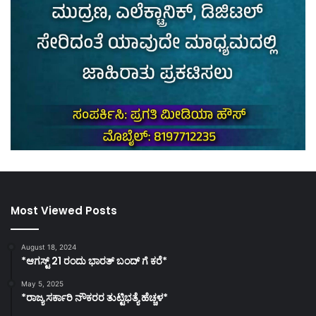
Most Viewed Posts
August 18, 2024
*ಆಗಸ್ಟ್ 21 ರಂದು ಭಾರತ್‌ ಬಂದ್‌ ಗೆ ಕರೆ*
May 5, 2025
*ರಾಜ್ಯ ಸರ್ಕಾರಿ ನೌಕರರ ತುಟ್ಟಿಭತ್ಯೆ ಹೆಚ್ಚಳ*