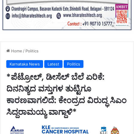
Home
/
Politics
Karnataka News
Latest
Politics
*ಪೆಟ್ರೋಲ್, ಡೀಸೆಲ್ ಬೆಲೆ ಏರಿಕೆ:
ದಿನನಿತ್ಯದ ವಸ್ತುಗಳ ತುಟ್ಟಿಗೂ
ಕಾರಣವಾಗಲಿದೆ: ಕೇಂದ್ರದ ವಿರುದ್ಧ ಸಿಎಂ
ಸಿದ್ದರಾಮಯ್ಯ ವಾಗ್ದಾಳಿ*