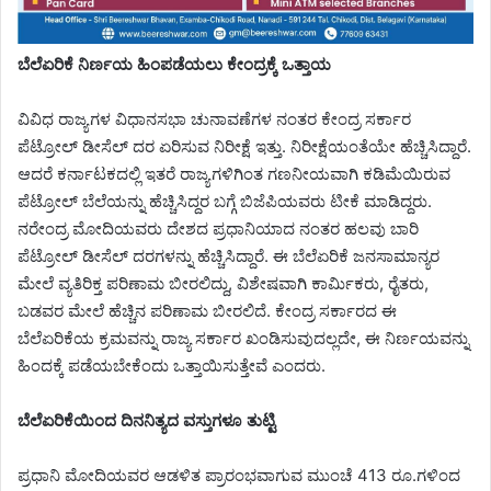
ಬೆಲೆಏರಿಕೆ ನಿರ್ಣಯ ಹಿಂಪಡೆಯಲು ಕೇಂದ್ರಕ್ಕೆ ಒತ್ತಾಯ
ವಿವಿಧ ರಾಜ್ಯಗಳ ವಿಧಾನಸಭಾ ಚುನಾವಣೆಗಳ ನಂತರ ಕೇಂದ್ರ ಸರ್ಕಾರ
ಪೆಟ್ರೋಲ್ ಡೀಸೆಲ್ ದರ ಏರಿಸುವ ನಿರೀಕ್ಷೆ ಇತ್ತು.‌ ನಿರೀಕ್ಷೆಯಂತೆಯೇ ಹೆಚ್ಚಿಸಿದ್ದಾರೆ.
ಆದರೆ ಕರ್ನಾಟಕದಲ್ಲಿ ಇತರೆ ರಾಜ್ಯಗಳಿಗಿಂತ ಗಣನೀಯವಾಗಿ ಕಡಿಮೆಯಿರುವ
ಪೆಟ್ರೋಲ್ ಬೆಲೆಯನ್ನು ಹೆಚ್ಚಿಸಿದ್ದರ ಬಗ್ಗೆ ಬಿಜೆಪಿಯವರು ಟೀಕೆ ಮಾಡಿದ್ದರು.
ನರೇಂದ್ರ ಮೋದಿಯವರು ದೇಶದ ಪ್ರಧಾನಿಯಾದ ನಂತರ ಹಲವು ಬಾರಿ
ಪೆಟ್ರೋಲ್ ಡೀಸೆಲ್ ದರಗಳನ್ನು ಹೆಚ್ಚಿಸಿದ್ದಾರೆ. ಈ ಬೆಲೆಏರಿಕೆ ಜನಸಾಮಾನ್ಯರ
ಮೇಲೆ ವ್ಯತಿರಿಕ್ತ ಪರಿಣಾಮ ಬೀರಲಿದ್ದು, ವಿಶೇಷವಾಗಿ ಕಾರ್ಮಿಕರು, ರೈತರು,
ಬಡವರ ಮೇಲೆ ಹೆಚ್ಚಿನ ಪರಿಣಾಮ ಬೀರಲಿದೆ. ಕೇಂದ್ರ ಸರ್ಕಾರದ ಈ
ಬೆಲೆಏರಿಕೆಯ ಕ್ರಮವನ್ನು ರಾಜ್ಯ ಸರ್ಕಾರ ಖಂಡಿಸುವುದಲ್ಲದೇ, ಈ ನಿರ್ಣಯವನ್ನು
ಹಿಂದಕ್ಕೆ ಪಡೆಯಬೇಕೆಂದು ಒತ್ತಾಯಿಸುತ್ತೇವೆ ಎಂದರು.
ಬೆಲೆಏರಿಕೆಯಿಂದ ದಿನನಿತ್ಯದ ವಸ್ತುಗಳೂ ತುಟ್ಟಿ
ಪ್ರಧಾನಿ ಮೋದಿಯವರ ಆಡಳಿತ ಪ್ರಾರಂಭವಾಗುವ ಮುಂಚೆ 413 ರೂ.ಗಳಿಂದ