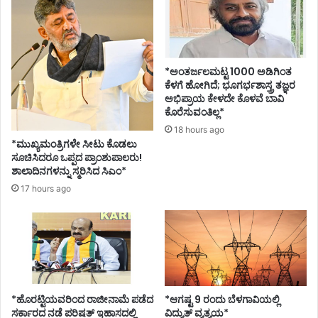
*ಅಂತರ್ಜಲಮಟ್ಟ 1000 ಅಡಿಗಿಂತ
ಕೆಳಗೆ ಹೋಗಿದೆ; ಭೂಗರ್ಭಶಾಸ್ತ್ರ ತಜ್ಞರ
ಅಭಿಪ್ರಾಯ ಕೇಳದೇ ಕೊಳವೆ ಬಾವಿ
ಕೊರೆಸುವಂತಿಲ್ಲ*
18 hours ago
*ಮುಖ್ಯಮಂತ್ರಿಗಳೇ ಸೀಟು ಕೊಡಲು
ಸೂಚಿಸಿದರೂ ಒಪ್ಪದ ಪ್ರಾಂಶುಪಾಲರು!
ಶಾಲಾದಿನಗಳನ್ನು ಸ್ಮರಿಸಿದ ಸಿಎಂ*
17 hours ago
*ಹೊರಟ್ಟಿಯವರಿಂದ ರಾಜೀನಾಮೆ ಪಡೆದ
*ಆಗಷ್ಟ 9 ರಂದು ಬೆಳಗಾವಿಯಲ್ಲಿ
ಸರ್ಕಾರದ ನಡೆ ಪರಿಷತ್ ಇಹಾಸದಲ್ಲಿ
ವಿದ್ಯುತ್ ವ್ಯತ್ಯಯ*