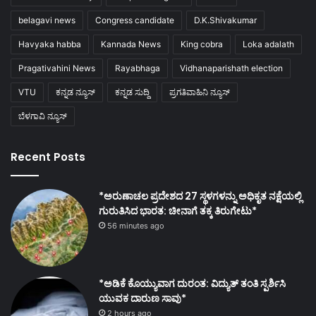
belagavi news
Congress candidate
D.K.Shivakumar
Havyaka habba
Kannada News
King cobra
Loka adalath
Pragativahini News
Rayabhaga
Vidhanaparishath election
VTU
ಕನ್ನಡ ನ್ಯೂಸ್
ಕನ್ನಡ ಸುದ್ದಿ
ಪ್ರಗತಿವಾಹಿನಿ ನ್ಯೂಸ್
ಬೆಳಗಾವಿ ನ್ಯೂಸ್
Recent Posts
*ಅರುಣಾಚಲ ಪ್ರದೇಶದ 27 ಸ್ಥಳಗಳನ್ನು ಅಧಿಕೃತ ನಕ್ಷೆಯಲ್ಲಿ
ಗುರುತಿಸಿದ ಭಾರತ: ಚೀನಾಗೆ ತಕ್ಕ ತಿರುಗೇಟು*
56 minutes ago
*ಅಡಿಕೆ ಕೊಯ್ಯುವಾಗ ದುರಂತ: ವಿದ್ಯುತ್ ತಂತಿ ಸ್ಪರ್ಶಿಸಿ
ಯುವಕ ದಾರುಣ ಸಾವು*
2 hours ago