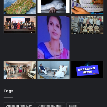
Tags
Addiction Free Day
Adopted daughter
attack