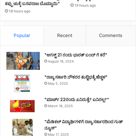
ಕಪ್ಪು ಚುಕ್ಕೆ:ಬಸವರಾಜ ಬೊಮ್ಮಾಯಿ*
19 hours ago
18 hours ago
Popular
Recent
Comments
*ಆಗಸ್ಟ್ 21 ರಂದು ಭಾರತ್‌ ಬಂದ್‌ ಗೆ ಕರೆ*
August 18, 2024
*ರಾಜ್ಯ ಸರ್ಕಾರಿ ನೌಕರರ ತುಟ್ಟಿಭತ್ಯೆ ಹೆಚ್ಚಳ*
May 5, 2025
*ಮಾರ್ಚ್ 22ರಂದು ಏನಿರುತ್ತೆ? ಏನಿರಲ್ಲ?*
March 18, 2025
*ಮೆಡಿಕಲ್ ವಿದ್ಯಾರ್ಥಿಗಳಿಗೆ ರಾಜ್ಯ ಸರ್ಕಾರದಿಂದ ಗುಡ್
ನ್ಯೂಸ್*
May 17, 2025