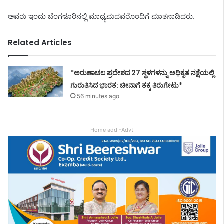
ಅವರು ಇಂದು ಬೆಂಗಳೂರಿನಲ್ಲಿ ಮಾಧ್ಯಮದವರೊಂದಿಗೆ ಮಾತನಾಡಿದರು.
Related Articles
*ಅರುಣಾಚಲ ಪ್ರದೇಶದ 27 ಸ್ಥಳಗಳನ್ನು ಅಧಿಕೃತ ನಕ್ಷೆಯಲ್ಲಿ
ಗುರುತಿಸಿದ ಭಾರತ: ಚೀನಾಗೆ ತಕ್ಕ ತಿರುಗೇಟು*
56 minutes ago
Home add -Advt