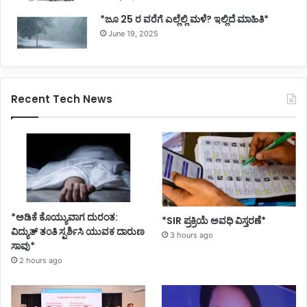
*ಜೂ 25 ರ ವರೆಗೆ ಎಲ್ಲೆಲ್ಲಿ ಮಳೆ? ಇಲ್ಲಿದೆ ಮಾಹಿತಿ*
June 19, 2025
Recent Tech News
*ಅಡಿಕೆ ಕೊಯ್ಯುವಾಗ ದುರಂತ:
*SIR ಪ್ರಕ್ರಿಯೆ ಅವಧಿ ವಿಸ್ತರಣೆ*
ವಿದ್ಯುತ್ ತಂತಿ ಸ್ಪರ್ಶಿಸಿ ಯುವಕ ದಾರುಣ
3 hours ago
ಸಾವು*
2 hours ago