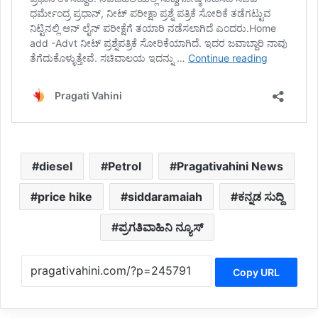
diesel
Petrol
Pragativahini News
price hike
siddaramaiah
ಕನ್ನಡ ಸುದ್ದಿ
ಪ್ರಗತಿವಾಹಿನಿ ನ್ಯೂಸ್
Copy URL