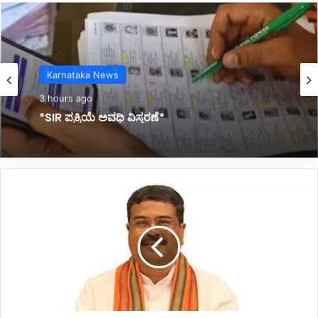
Latest
3 hours ago
*ಬೆಳಗಾವಿ–ಗೋವಾ ಸೌಹಾರ್ಧತೆ ಇನ್ನಷ್ಟು ಬಲಗೊಳ್ಳಲಿ:
ಪ್ರತಿಮಾ ಧೋಂಡ್* *ಬಿಸಿಸಿಐ ನೂತನ ಪದಾಧಿಕಾರಿಗಳ
ಪದಗ್ರಹಣ ಸಮಾರಂಭ* *News in Kannada,
English, Marathi*
*ಮುಂದಿನ
ವರ್ಷದಿಂದ
ಆನ್
ಲೈನ್
ನಲ್ಲಿ
ನೀಟ್
ಪರೀಕ್ಷೆ:
ಕೇಂದ್ರ
ಶಿಕ್ಷಣ