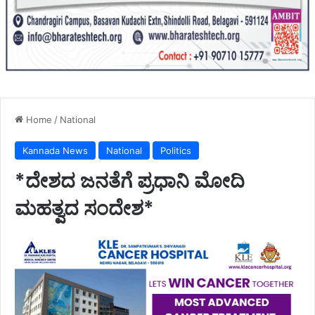
Home
/
National
Kannada News
National
Politics
*ದೇಶದ ಜನತೆಗೆ ಪ್ರಧಾನಿ ಮೋದಿ
ಮಹತ್ವದ ಸಂದೇಶ*