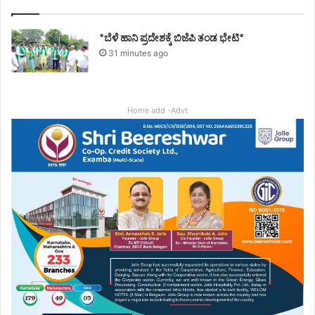
*ಬೆಳೆ ಹಾನಿ ಪ್ರದೇಶಕ್ಕೆ ಬಿಜೆಪಿ ತಂಡ ಭೇಟಿ*
31 minutes ago
Home add -Advt