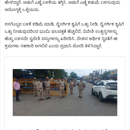
ಹೇಳಿದ್ದಾರೆ. ಅಡುಗೆ ಎಣ್ಣೆ ಬಳಕೆಯ ತಗ್ಗಿಸಿ. ಅಡುಗೆ ಎಣ್ಣೆ ಕಡುಮೆ ಬಳಸುವುದು
ಆರೋಗ್ಯಕ್ಕೆ ಒಳ್ಳೆಯದು.
ರಸಗೊಬ್ಬರ ಬಳಕೆ ಕಡಿಮೆ ಮಾಡಿ, ನೈಸರ್ಗಿಕ ಕೃಷಿಗೆ ಒತ್ತು ನೀಡಿ. ನೈಸರ್ಗಿಕ ಕೃಷಿಗೆ
ಒತ್ತು ನೀಡುವುದರಿಂದ ಭೂಮಿ ಫಲವತ್ತತೆ ಹೆಚ್ಚಲಿದೆ. ವಿದೇಶಿ ಉತ್ಪನ್ನಗಳನ್ನು
ಹೆಚ್ಚು ಬಳಸದೇ ಸ್ವದೇಶಿ ವಸ್ತುಗಳನ್ನು ಖರೀದಿಸಿ. ದೇಶದ ಆರ್ಥಿಕ ಸ್ಥಿರತೆಗೆ ಈ
ಕ್ರಮಗಳು ಸಹಕಾರಿ ಆಗಲಿವೆ ಎಂದು ಪ್ರಧಾನಿ ಮೋದಿ ತಿಳಿಸಿದ್ದಾರೆ.