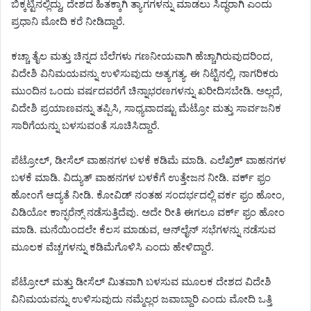
ಬಿಕ್ಕಟ್ಟಿನಲ್ಲಿದ್ದು, ದೇಶದ ಹಿತಕ್ಕಾಗಿ ತ್ಯಾಗಗಳನ್ನು ಮಾಡಲು ಸಿದ್ಧರಾಗಿ ಎಂದು
ಪ್ರಧಾನಿ ಮೋದಿ ಕರೆ ನೀಡಿದ್ದಾರೆ.
ಕಚ್ಚಾ ತೈಲ ಮತ್ತು ಚಿನ್ನದ ಬೆಲೆಗಳು ಗಣನೀಯವಾಗಿ ಹೆಚ್ಚಾಗಿರುವುದರಿಂದ,
ವಿದೇಶಿ ವಿನಿಮಯವನ್ನು ಉಳಿಸುವುದು ಅತ್ಯಗತ್ಯ. ಈ ನಿಟ್ಟಿನಲ್ಲಿ, ನಾಗರಿಕರು
ಮುಂದಿನ ಒಂದು ವರ್ಷದವರೆಗೆ ಚಿನ್ನಾಭರಣಗಳನ್ನು ಖರೀದಿಸಬೇಡಿ. ಅಲ್ಲದೆ,
ವಿದೇಶಿ ಪ್ರಯಾಣವನ್ನು ತಪ್ಪಿಸಿ, ಸಾಧ್ಯವಾದಷ್ಟು ಮೆಟ್ರೋ ಮತ್ತು ಸಾರ್ವಜನಿಕ
ಸಾರಿಗೆಯನ್ನು ಬಳಸುವಂತೆ ಸೂಚಿಸಿದ್ದಾರೆ.
ಪೆಟ್ರೋಲ್, ಡೀಸೆಲ್ ವಾಹನಗಳ ಬಳಕೆ ಕಡಿಮೆ ಮಾಡಿ. ಎಲೆಖ್ರಿಕ್ ವಾಹನಗಳ
ಬಳಕೆ ಮಾಡಿ. ವಿದ್ಯುತ್ ವಾಹನಗಳ ಬಳಕೆಗೆ ಉತ್ತೇಜನ ನೀಡಿ. ವರ್ಕ್ ಫ್ರಂ
ಹೋಂಗೆ ಆದ್ಯತೆ ನೀಡಿ. ಕೋವಿಡ್ ನಂತಹ ಸಂದರ್ಭದಲ್ಲಿ ವರ್ಕ ಫ್ರಂ ಹೋಂ,
ವಿಡಿಯೋ ಕಾನ್ಫರೆನ್ಸ್ ನಡೆಸುತ್ತಿದೆವು. ಅದೇ ರೀತಿ ಈಗಲೂ ವರ್ಕ್ ಫ್ರಂ ಹೋಂ
ಮಾಡಿ. ಮನೆಯಿಂದಲೇ ಕೆಲಸ ಮಾಡುವ, ಆನ್‌ಲೈನ್ ಸಭೆಗಳನ್ನು ನಡೆಸುವ
ಮೂಲಕ ವೆಚ್ಚಗಳನ್ನು ಕಡಿಮೆಗೊಳಿಸಿ ಎಂದು ಹೇಳಿದ್ದಾರೆ.
ಪೆಟ್ರೋಲ್ ಮತ್ತು ಡೀಸೆಲ್ ಮಿತವಾಗಿ ಬಳಸುವ ಮೂಲಕ ದೇಶದ ವಿದೇಶಿ
ವಿನಿಮಯವನ್ನು ಉಳಿಸುವುದು ನಮ್ಮೆಲ್ಲರ ಜವಾಬ್ದಾರಿ ಎಂದು ಮೋದಿ ಒತ್ತಿ