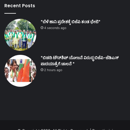
Recent Posts
*ಬೆಳೆ ಹಾನಿ ಪ್ರದೇಶಕ್ಕೆ ಬಿಜೆಪಿ ತಂಡ ಭೇಟಿ*
4 seconds ago
*ಬಿಡದಿ ಟೌನ್‌ಶಿಪ್ ಯೋಜನೆ ವಿರುದ್ಧ ಬಿಜೆಪಿ-ಜೆಡಿಎಸ್
ಪಾದಯಾತ್ರೆಗೆ ಚಾಲನೆ *
2 hours ago