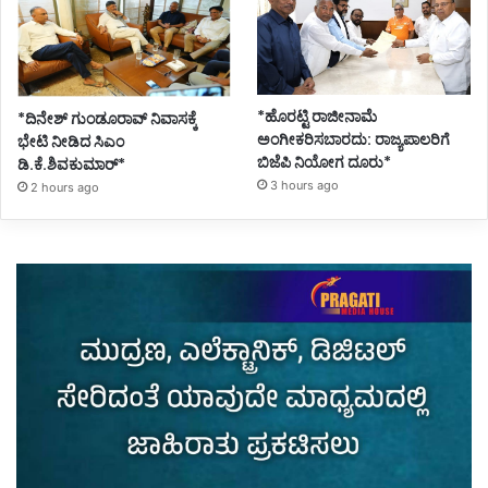
*ಹೊರಟ್ಟಿ ರಾಜೀನಾಮೆ
*ದಿನೇಶ್ ಗುಂಡೂರಾವ್ ನಿವಾಸಕ್ಕೆ
ಅಂಗೀಕರಿಸಬಾರದು: ರಾಜ್ಯಪಾಲರಿಗೆ
ಭೇಟಿ ನೀಡಿದ ಸಿಎಂ
ಬಿಜೆಪಿ ನಿಯೋಗ ದೂರು*
ಡಿ.ಕೆ.ಶಿವಕುಮಾರ್*
3 hours ago
2 hours ago