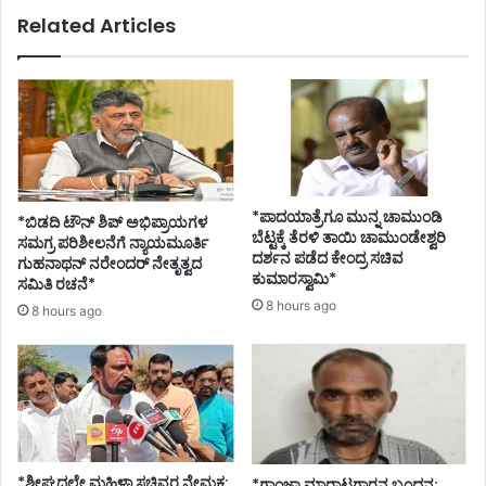
Related Articles
*ಪಾದಯಾತ್ರೆಗೂ ಮುನ್ನ ಚಾಮುಂಡಿ
*ಬಿಡದಿ ಟೌನ್ ಶಿಪ್ ಅಭಿಪ್ರಾಯಗಳ
ಬೆಟ್ಟಕ್ಕೆ ತೆರಳಿ ತಾಯಿ ಚಾಮುಂಡೇಶ್ವರಿ
ಸಮಗ್ರ ಪರಿಶೀಲನೆಗೆ ನ್ಯಾಯಮೂರ್ತಿ
ದರ್ಶನ ಪಡೆದ ಕೇಂದ್ರ ಸಚಿವ
ಗುಹನಾಥನ್ ನರೇಂದರ್ ನೇತೃತ್ವದ
ಕುಮಾರಸ್ವಾಮಿ*
ಸಮಿತಿ ರಚನೆ*
8 hours ago
8 hours ago
*ಶೀಘ್ರದಲ್ಲೇ ಮಹಿಳಾ ಸಚಿವರ ನೇಮಕ:
*ಗಾಂಜಾ ಮಾರಾಟಗಾರನ ಬಂಧನ: