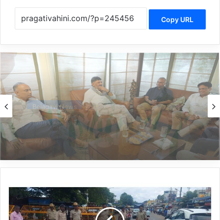
Copy URL
Politics
3 hours ago
*ದಿನೇಶ್ ಗುಂಡೂರಾವ್ ನಿವಾಸಕ್ಕೆ ಭೇಟಿ ನೀಡಿದ ಸಿಎಂ
ಡಿ.ಕೆ.ಶಿವಕುಮಾರ್*
*ಪ್ರಧಾನಿ
ಮೋದಿ
ಸಂಚರಿಸುವ
ಮಾರ್ಗದಲ್ಲಿ