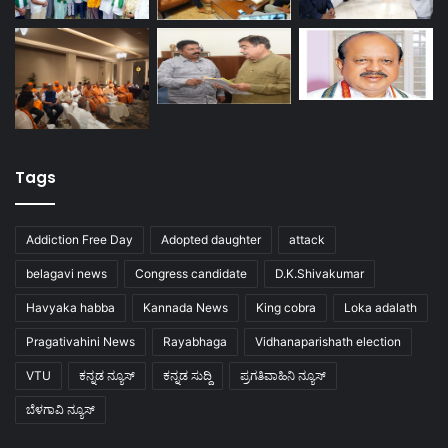
Tags
Addiction Free Day
Adopted daughter
attack
belagavi news
Congress candidate
D.K.Shivakumar
Havyaka habba
Kannada News
King cobra
Loka adalath
Pragativahini News
Rayabhaga
Vidhanaparishath election
VTU
ಕನ್ನಡ ನ್ಯೂಸ್
ಕನ್ನಡ ಸುದ್ದಿ
ಪ್ರಗತಿವಾಹಿನಿ ನ್ಯೂಸ್
ಬೆಳಗಾವಿ ನ್ಯೂಸ್