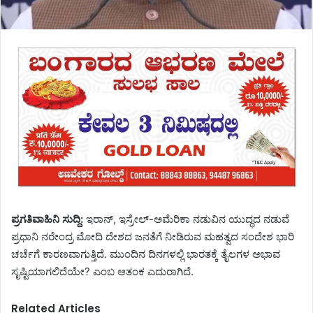
ಪ್ರಗತಿವಾಹಿನಿ ಸುದ್ದಿ:
ಇರಾನ್, ಇಸ್ರೇಲ್-ಅಮೆರಿಕಾ ನಡುವಿನ ಯುದ್ಧದ ನಡುವೆ
ಪ್ರಧಾನಿ ನರೇಂದ್ರ ಮೋದಿ ದೇಶದ ಜನತೆಗೆ ನೀಡಿರುವ ಮಹತ್ವದ ಸಂದೇಶ ಭಾರಿ
ಚರ್ಚೆಗೆ ಕಾರಣವಾಗುತ್ತಿದೆ. ಮುಂದಿನ ದಿನಗಳಲ್ಲಿ ಭಾರತಕ್ಕೆ ತೈಲಗಳ ಅಭಾವ
ಸೃಷ್ಟಿಯಾಗಲಿದೆಯೇ? ಎಂಬ ಆತಂಕ ಎದುರಾಗಿದೆ.
Related Articles