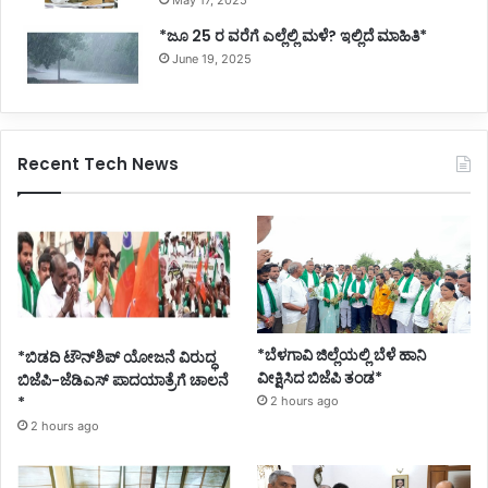
May 17, 2025
*ಜೂ 25 ರ ವರೆಗೆ ಎಲ್ಲೆಲ್ಲಿ ಮಳೆ? ಇಲ್ಲಿದೆ ಮಾಹಿತಿ*
June 19, 2025
Recent Tech News
*ಬೆಳಗಾವಿ ಜಿಲ್ಲೆಯಲ್ಲಿ ಬೆಳೆ ಹಾನಿ
*ಬಿಡದಿ ಟೌನ್‌ಶಿಪ್ ಯೋಜನೆ ವಿರುದ್ಧ
ವೀಕ್ಷಿಸಿದ ಬಿಜೆಪಿ ತಂಡ*
ಬಿಜೆಪಿ-ಜೆಡಿಎಸ್ ಪಾದಯಾತ್ರೆಗೆ ಚಾಲನೆ
*
2 hours ago
2 hours ago