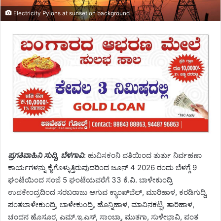
Electricity Pylons at sunset on background
ಪ್ರಗತಿವಾಹಿನಿ ಸುದ್ದಿ, ಬೆಳಗಾವಿ
: ಹುವಿಸಕಂನಿ ವತಿಯಿಂದ ತುರ್ತು ನಿರ್ವಹಣಾ
ಕಾರ್ಯಗಳನ್ನು ಕೈಗೊಳ್ಳುತ್ತಿರುವುದರಿಂದ ಜೂನ್ 4 2026 ರಂದು ಬೆಳಗ್ಗೆ 9
ಘಂಟೆಯಿಂದ ಸಂಜೆ 5 ಘಂಟೆಯವರೆಗೆ 33 ಕೆ.ವಿ. ಬಾಳೇಕುಂದ್ರಿ
ಉಪಕೇಂದ್ರದಿಂದ ಸರಬರಾಜು ಆಗುವ ಕ್ಯಾಂಪ್‌ಬೆಲ್, ಮಾರಿಹಾಳ, ಕರಡಿಗುದ್ದಿ,
ಪಂತಬಾಳೇಕುಂದ್ರಿ, ಬಾಳೇಕುಂದ್ರಿ, ಹೊನ್ನಿಹಾಳ, ಮಾವಿನಕಟ್ಟಿ, ತಾರಿಹಾಳ,
ಚಂದನ ಹೊಸೂರ, ಎಮ್.ಇ.ಎಸ್, ಸಾಂಬ್ರಾ, ಮುತಗಾ, ಸುಳೇಭಾವಿ, ಪಂತ