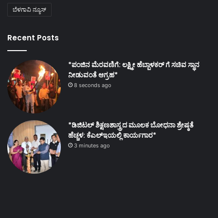
ಬೆಳಗಾವಿ ನ್ಯೂಸ್
Recent Posts
*ಪಂಜಿನ ಮೆರವಣಿಗೆ: ಲಕ್ಷ್ಮೀ ಹೆಬ್ಬಾಳಕರ್ ಗೆ ಸಚಿವ ಸ್ಥಾನ
ನೀಡುವಂತೆ ಆಗ್ರಹ*
8 seconds ago
*ಡಿಜಿಟಲ್ ಶಿಕ್ಷಣಶಾಸ್ತ್ರದ ಮೂಲಕ ಬೋಧನಾ ಶ್ರೇಷ್ಠತೆ
ಹೆಚ್ಚಳ: ಕೆಎಲ್ಇಯಲ್ಲಿ ಕಾರ್ಯಗಾರ*
3 minutes ago