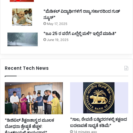
*ಮೆಡಿಕಲ್ ವಿದ್ಯಾರ್ಥಿಗಳಿಗೆ ರಾಜ್ಯ ಸರ್ಕಾರದಿಂದ ಗುಡ್
ನ್ಯೂಸ್*
May 17, 2025
*ಜೂ 25 ರ ವರೆಗೆ ಎಲ್ಲೆಲ್ಲಿ ಮಳೆ? ಇಲ್ಲಿದೆ ಮಾಹಿತಿ*
June 19, 2025
Recent Tech News
*ಸಾಲ, ಠೇವಣಿ ಬಡ್ಡಿದರಗಳಲ್ಲಿ ತಕ್ಷಣದ
*ಡಿಜಿಟಲ್ ಶಿಕ್ಷಣಶಾಸ್ತ್ರದ ಮೂಲಕ
ಬದಲಾವಣೆ ಸಾಧ್ಯತೆ ಕಡಿಮೆ*
ಬೋಧನಾ ಶ್ರೇಷ್ಠತೆ ಹೆಚ್ಚಳ:
ಕೆಎಲ್ಇಯಲ್ಲಿ ಕಾರ್ಯಗಾರ*
14 minutes ago