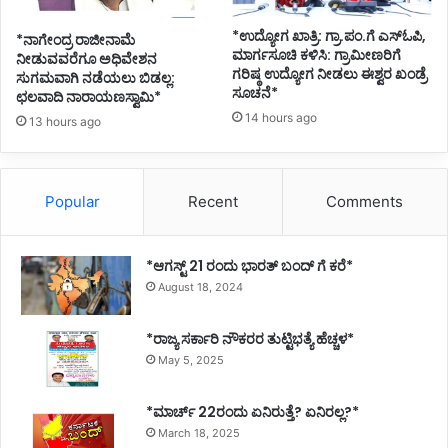
*ಉದ್ಯೋಗ ಖಾತ್ರಿ: ಗ್ರಾ.ಪಂ.ಗೆ ಎಸ್ಓಪಿ,
*ನಾಗೇಂದ್ರ ರಾಜೀನಾಮೆ
ಮಾರ್ಗಸೂಚಿ ಕಳಿಸಿ: ಗ್ರಾಮೀಣರಿಗೆ
ನೀಡುವವರೆಗೂ ಅಧಿವೇಶನ
ಗರಿಷ್ಠ ಉದ್ಯೋಗ ನೀಡಲು ಈಶ್ವರ ಖಂಡ್ರೆ
ಸುಗಮವಾಗಿ ನಡೆಯಲು ಬಿಡಲ್ಲ:
ಸೂಚನೆ*
ಛಲವಾದಿ ನಾರಾಯಣಸ್ವಾಮಿ*
14 hours ago
13 hours ago
Popular
Recent
Comments
*ಆಗಸ್ಟ್ 21 ರಂದು ಭಾರತ್‌ ಬಂದ್‌ ಗೆ ಕರೆ*
August 18, 2024
*ರಾಜ್ಯ ಸರ್ಕಾರಿ ನೌಕರರ ತುಟ್ಟಿಭತ್ಯೆ ಹೆಚ್ಚಳ*
May 5, 2025
*ಮಾರ್ಚ್ 22ರಂದು ಏನಿರುತ್ತೆ? ಏನಿರಲ್ಲ?*
March 18, 2025