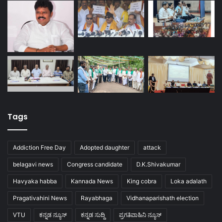
Tags
Addiction Free Day
Adopted daughter
attack
belagavi news
Congress candidate
D.K.Shivakumar
Havyaka habba
Kannada News
King cobra
Loka adalath
Pragativahini News
Rayabhaga
Vidhanaparishath election
VTU
ಕನ್ನಡ ನ್ಯೂಸ್
ಕನ್ನಡ ಸುದ್ದಿ
ಪ್ರಗತಿವಾಹಿನಿ ನ್ಯೂಸ್