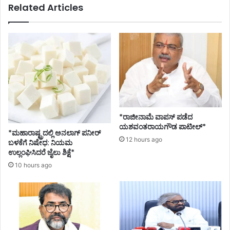
Related Articles
*ರಾಜೀನಾಮೆ ವಾಪಸ್ ಪಡೆದ
ಯಶವಂತರಾಯಗೌಡ ಪಾಟೀಲ್*
*ಮಹಾರಾಷ್ಟ್ರದಲ್ಲಿ ಅನಲಾಗ್ ಪನೀರ್
12 hours ago
ಬಳಕೆಗೆ ನಿಷೇಧ: ನಿಯಮ
ಉಲ್ಲಂಘಿಸಿದರೆ ಜೈಲು ಶಿಕ್ಷೆ*
10 hours ago