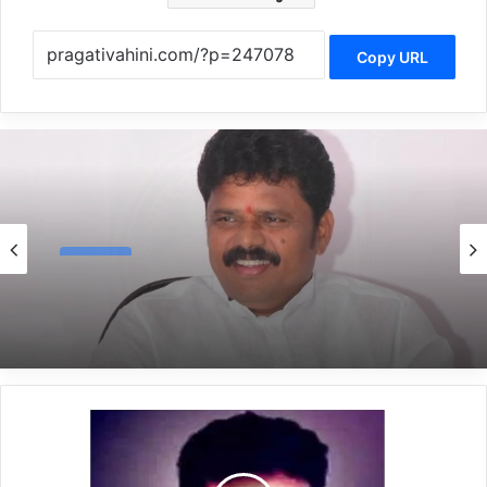
Copy URL
Politics
6 hours ago
*ಬಸನಗೌಡ ದದ್ದಲ್‌ ರಾಜೀನಾಮೆ*
*ಡಿವೈ
ಎಸ್
ಪಿ
ಹೆಸರು