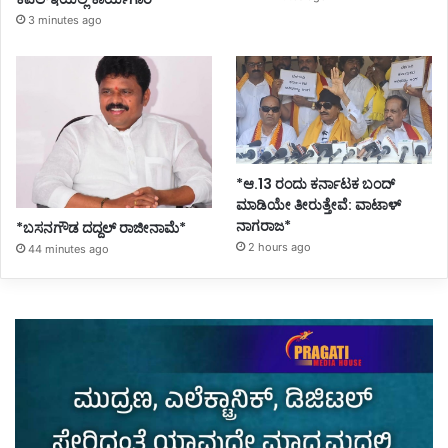
3 minutes ago
*ಆ.13 ರಂದು ಕರ್ನಾಟಕ ಬಂದ್
ಮಾಡಿಯೇ ತೀರುತ್ತೇವೆ: ವಾಟಾಳ್
ನಾಗರಾಜ*
*ಬಸನಗೌಡ ದದ್ದಲ್‌ ರಾಜೀನಾಮೆ*
2 hours ago
44 minutes ago