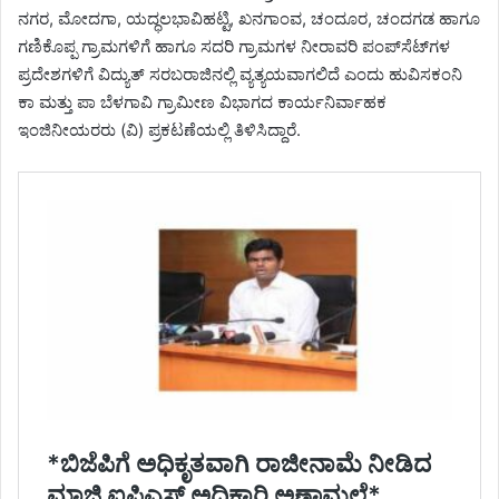
ನಗರ, ಮೋದಗಾ, ಯದ್ಧಲಭಾವಿಹಟ್ಟಿ, ಖನಗಾಂವ, ಚಂದೂರ, ಚಂದಗಡ ಹಾಗೂ
ಗಣಿಕೊಪ್ಪ ಗ್ರಾಮಗಳಿಗೆ ಹಾಗೂ ಸದರಿ ಗ್ರಾಮಗಳ ನೀರಾವರಿ ಪಂಪ್‌ಸೆಟ್‌ಗಳ
ಪ್ರದೇಶಗಳಿಗೆ ವಿದ್ಯುತ್ ಸರಬರಾಜಿನಲ್ಲಿ ವ್ಯತ್ಯಯವಾಗಲಿದೆ ಎಂದು ಹುವಿಸಕಂನಿ
ಕಾ ಮತ್ತು ಪಾ ಬೆಳಗಾವಿ ಗ್ರಾಮೀಣ ವಿಭಾಗದ ಕಾರ್ಯನಿರ್ವಾಹಕ
ಇಂಜಿನೀಯರರು (ವಿ) ಪ್ರಕಟಣೆಯಲ್ಲಿ ತಿಳಿಸಿದ್ದಾರೆ.