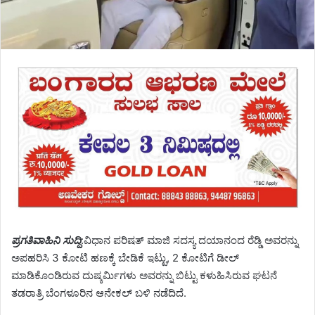
ಪ್ರಗತಿವಾಹಿನಿ ಸುದ್ದಿ
:ವಿಧಾನ ಪರಿಷತ್ ಮಾಜಿ ಸದಸ್ಯ ದಯಾನಂದ ರೆಡ್ಡಿ ಅವರನ್ನು
ಅಪಹರಿಸಿ 3 ಕೋಟಿ ಹಣಕ್ಕೆ ಬೇಡಿಕೆ ಇಟ್ಟು, 2 ಕೋಟಿಗೆ ಡೀಲ್
ಮಾಡಿಕೊಂಡಿರುವ ದುಷ್ಕರ್ಮಿಗಳು ಅವರನ್ನು ಬಿಟ್ಟು ಕಳುಹಿಸಿರುವ ಘಟನೆ
ತಡರಾತ್ರಿ ಬೆಂಗಳೂರಿನ ಆನೇಕಲ್ ಬಳಿ ನಡೆದಿದೆ.