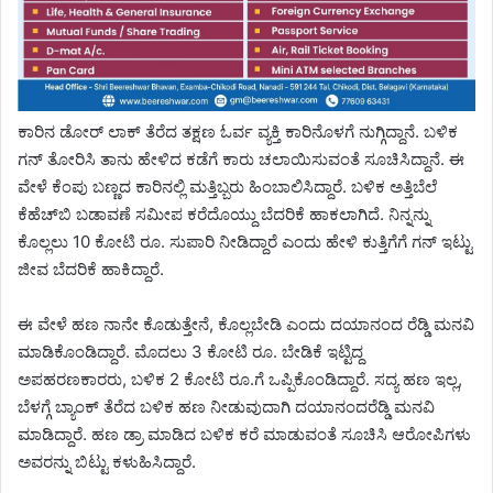
ಕಾರಿನ ಡೋರ್ ಲಾಕ್ ತೆರೆದ ತಕ್ಷಣ ಓರ್ವ ವ್ಯಕ್ತಿ ಕಾರಿನೊಳಗೆ ನುಗ್ಗಿದ್ದಾನೆ. ಬಳಿಕ
ಗನ್ ತೋರಿಸಿ ತಾನು ಹೇಳಿದ ಕಡೆಗೆ ಕಾರು ಚಲಾಯಿಸುವಂತೆ ಸೂಚಿಸಿದ್ದಾನೆ. ಈ
ವೇಳೆ ಕೆಂಪು ಬಣ್ಣದ ಕಾರಿನಲ್ಲಿ ಮತ್ತಿಬ್ಬರು ಹಿಂಬಾಲಿಸಿದ್ದಾರೆ. ಬಳಿಕ ಅತ್ತಿಬೆಲೆ
ಕೆಹೆಚ್‌ಬಿ ಬಡಾವಣೆ ಸಮೀಪ ಕರೆದೊಯ್ದು ಬೆದರಿಕೆ ಹಾಕಲಾಗಿದೆ. ನಿನ್ನನ್ನು
ಕೊಲ್ಲಲು 10 ಕೋಟಿ ರೂ. ಸುಪಾರಿ ನೀಡಿದ್ದಾರೆ ಎಂದು ಹೇಳಿ ಕುತ್ತಿಗೆಗೆ ಗನ್ ಇಟ್ಟು
ಜೀವ ಬೆದರಿಕೆ ಹಾಕಿದ್ದಾರೆ.
ಈ ವೇಳೆ ಹಣ ನಾನೇ ಕೊಡುತ್ತೇನೆ, ಕೊಲ್ಲಬೇಡಿ ಎಂದು ದಯಾನಂದ ರೆಡ್ಡಿ ಮನವಿ
ಮಾಡಿಕೊಂಡಿದ್ದಾರೆ. ಮೊದಲು 3 ಕೋಟಿ ರೂ. ಬೇಡಿಕೆ ಇಟ್ಟಿದ್ದ
ಅಪಹರಣಕಾರರು, ಬಳಿಕ 2 ಕೋಟಿ ರೂ.ಗೆ ಒಪ್ಪಿಕೊಂಡಿದ್ದಾರೆ. ಸದ್ಯ ಹಣ ಇಲ್ಲ,
ಬೆಳಗ್ಗೆ ಬ್ಯಾಂಕ್ ತೆರೆದ ಬಳಿಕ ಹಣ ನೀಡುವುದಾಗಿ ದಯಾನಂದರೆಡ್ಡಿ ಮನವಿ
ಮಾಡಿದ್ದಾರೆ. ಹಣ ಡ್ರಾ ಮಾಡಿದ ಬಳಿಕ ಕರೆ ಮಾಡುವಂತೆ ಸೂಚಿಸಿ ಆರೋಪಿಗಳು
ಅವರನ್ನು ಬಿಟ್ಟು ಕಳುಹಿಸಿದ್ದಾರೆ.