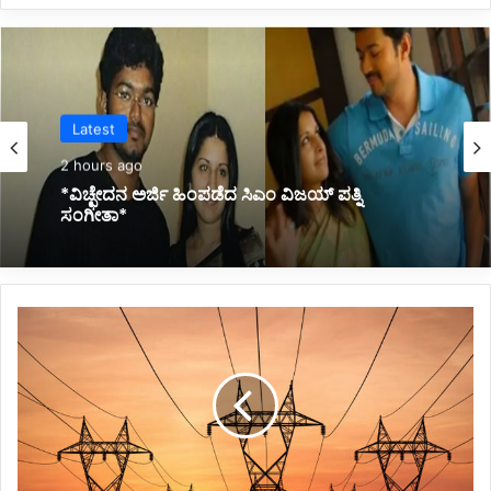
Latest
2 hours ago
*ವಿಚ್ಛೇದನ ಅರ್ಜಿ ಹಿಂಪಡೆದ ಸಿಎಂ ವಿಜಯ್ ಪತ್ನಿ
ಸಂಗೀತಾ*
*ಜೂನ್
4
ರಂದು
ಬೆಳಗಾವಿಯಲ್ಲಿ
ವಿದ್ಯುತ್
ವ್ಯತ್ಯಯ*