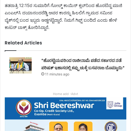
ತಡರಾತ್ರಿ 12:15ರ ಸುಮಾರಿಗೆ ಗೋಲ್ಡ್ ಕಾಯಿನ್ ಕ್ಲಬ್‌ನಿಂದ ಹೊರಟಿದ್ದ ಮಾಜಿ
ಎಂಎಲ್‌ಸಿ ದಯಾನಂದರೆಡ್ಡಿ ಅವರ ಕಾರನ್ನು ಹಿಲಲಿಗೆ ಗ್ರಾಮದ ಸಮೀಪ
ಬೈಕ್‌ನಲ್ಲಿ ಬಂದ ಇಬ್ಬರು ಅಡ್ಡಗಟ್ಟಿದ್ದಾರೆ. ನಿಮಗೆ ಗಿಫ್ಟ್ ಬಂದಿದೆ ಎಂದು ಹೇಳಿ
ಕಾಟನ್ ಬಾಕ್ಸ್ ತೋರಿಸಿದ್ದಾರೆ.
Related Articles
*ಹೊರಟ್ಟಿಯವರಿಂದ ರಾಜೀನಾಮೆ ಪಡೆದ ಸರ್ಕಾರದ ನಡೆ
ಪರಿಷತ್ ಇಹಾಸದಲ್ಲಿ ಕಪ್ಪು ಚುಕ್ಕೆ:ಬಸವರಾಜ ಬೊಮ್ಮಾಯಿ*
11 minutes ago
Home add -Advt