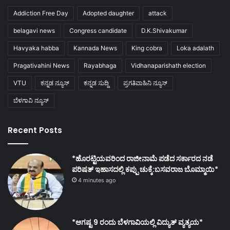
Addiction Free Day
Adopted daughter
attack
belagavi news
Congress candidate
D.K.Shivakumar
Havyaka habba
Kannada News
King cobra
Loka adalath
Pragativahini News
Rayabhaga
Vidhanaparishath election
VTU
ಕನ್ನಡ ನ್ಯೂಸ್
ಕನ್ನಡ ಸುದ್ದಿ
ಪ್ರಗತಿವಾಹಿನಿ ನ್ಯೂಸ್
ಬೆಳಗಾವಿ ನ್ಯೂಸ್
Recent Posts
*ಹೊರಟ್ಟಿಯವರಿಂದ ರಾಜೀನಾಮೆ ಪಡೆದ ಸರ್ಕಾರದ ನಡೆ
ಪರಿಷತ್ ಇಹಾಸದಲ್ಲಿ ಕಪ್ಪು ಚುಕ್ಕೆ:ಬಸವರಾಜ ಬೊಮ್ಮಾಯಿ*
4 minutes ago
*ಆಗಷ್ಟ 9 ರಂದು ಬೆಳಗಾವಿಯಲ್ಲಿ ವಿದ್ಯುತ್ ವ್ಯತ್ಯಯ*