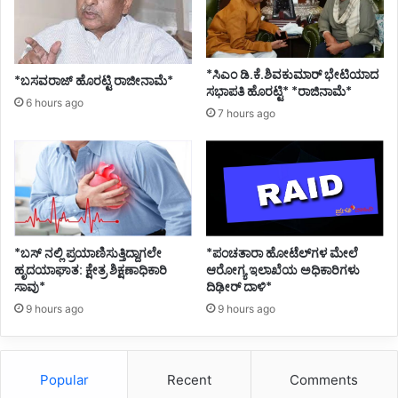
*ಸಿಎಂ ಡಿ.ಕೆ.ಶಿವಕುಮಾರ್ ಭೇಟಿಯಾದ
*ಬಸವರಾಜ್ ಹೊರಟ್ಟಿ ರಾಜೀನಾಮೆ*
ಸಭಾಪತಿ ಹೊರಟ್ಟಿ* *ರಾಜಿನಾಮೆ*
6 hours ago
7 hours ago
*ಪಂಚತಾರಾ ಹೋಟೆಲ್‌ಗಳ ಮೇಲೆ
*ಬಸ್ ನಲ್ಲಿ ಪ್ರಯಾಣಿಸುತ್ತಿದ್ದಾಗಲೇ
ಆರೋಗ್ಯ ಇಲಾಖೆಯ ಅಧಿಕಾರಿಗಳು
ಹೃದಯಾಘಾತ: ಕ್ಷೇತ್ರ ಶಿಕ್ಷಣಾಧಿಕಾರಿ
ದಿಢೀರ್ ದಾಳಿ*
ಸಾವು*
9 hours ago
9 hours ago
Popular
Recent
Comments