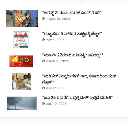
*ಆಗಸ್ಟ್ 21 ರಂದು ಭಾರತ್‌ ಬಂದ್‌ ಗೆ ಕರೆ*
August 18, 2024
*ರಾಜ್ಯ ಸರ್ಕಾರಿ ನೌಕರರ ತುಟ್ಟಿಭತ್ಯೆ ಹೆಚ್ಚಳ*
May 5, 2025
*ಮಾರ್ಚ್ 22ರಂದು ಏನಿರುತ್ತೆ? ಏನಿರಲ್ಲ?*
March 18, 2025
*ಮೆಡಿಕಲ್ ವಿದ್ಯಾರ್ಥಿಗಳಿಗೆ ರಾಜ್ಯ ಸರ್ಕಾರದಿಂದ ಗುಡ್
ನ್ಯೂಸ್*
May 17, 2025
*ಜೂ 25 ರ ವರೆಗೆ ಎಲ್ಲೆಲ್ಲಿ ಮಳೆ? ಇಲ್ಲಿದೆ ಮಾಹಿತಿ*
June 19, 2025