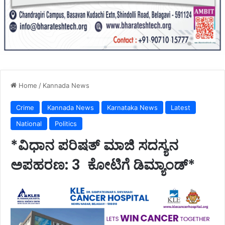
Home
/
Kannada News
Crime
Kannada News
Karnataka News
Latest
National
Politics
*ವಿಧಾನ ಪರಿಷತ್ ಮಾಜಿ ಸದಸ್ಯನ
ಅಪಹರಣ: 3 ಕೋಟಿಗೆ ಡಿಮ್ಯಾಂಡ್*