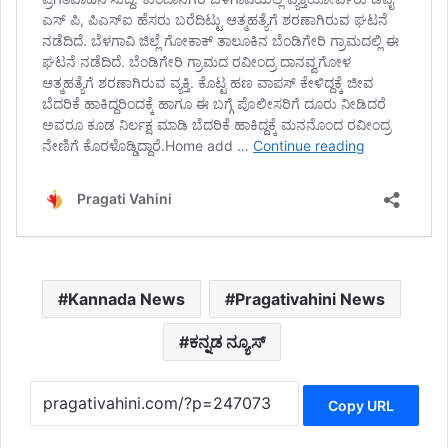
Kannada News
Pragativahini News
ಕನ್ನಡ ನ್ಯೂಸ್
Copy URL