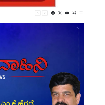
Facebook
X
YouTube
Random Article
Sidebar