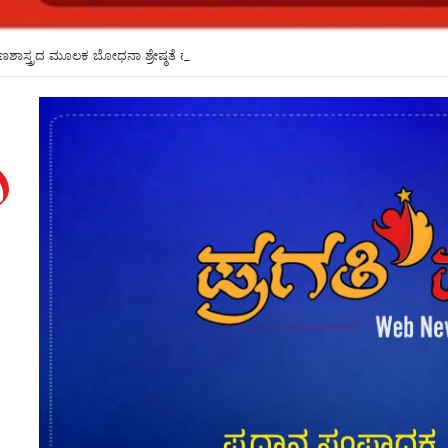
್ಷಣಶಾಸ್ತ್ರದ ಮೂಲಕ ಬೋಧನಾ ಶ್ರೇಷ್ಠತೆ ಹೆಚ್ಚಳ: ಕೆಎಲ್ಇಯಲ್ಲಿ ಕಾರ್ಯಗಾರ*