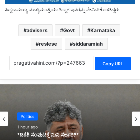
ಸಿದ್ದರಾಮಯ್ಯ ಮುಖ್ಯಮಂತ್ರಿಯಾಗಿದ್ದಾಗ ಇವರನ್ನು ನೇಮಿಸಿಕೊಂಡಿದ್ದರು.
advisers
Govt
Karnataka
reslese
siddaramiah
Copy URL
Latest
2 hours ago
Politics
*ಇದ್ದಕ್ಕಿದ್ದಂತೆ ಆತ್ಮಹತ್ಯೆಗೆ ಶರಣಾದ ಕಾರಾವಳಿ ಮೂಲದ
ಮಾಡೆಲ್*
1 hour ago