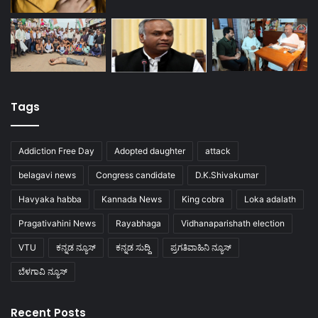
Tags
Addiction Free Day
Adopted daughter
attack
belagavi news
Congress candidate
D.K.Shivakumar
Havyaka habba
Kannada News
King cobra
Loka adalath
Pragativahini News
Rayabhaga
Vidhanaparishath election
VTU
ಕನ್ನಡ ನ್ಯೂಸ್
ಕನ್ನಡ ಸುದ್ದಿ
ಪ್ರಗತಿವಾಹಿನಿ ನ್ಯೂಸ್
ಬೆಳಗಾವಿ ನ್ಯೂಸ್
Recent Posts