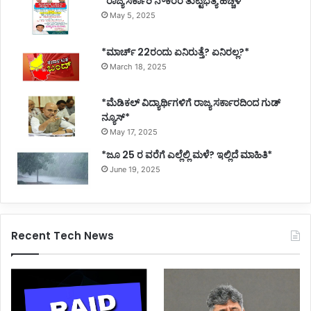
*ರಾಜ್ಯ ಸರ್ಕಾರಿ ನೌಕರರ ತುಟ್ಟಿಭತ್ಯೆ ಹೆಚ್ಚಳ*
May 5, 2025
*ಮಾರ್ಚ್ 22ರಂದು ಏನಿರುತ್ತೆ? ಏನಿರಲ್ಲ?*
March 18, 2025
*ಮೆಡಿಕಲ್ ವಿದ್ಯಾರ್ಥಿಗಳಿಗೆ ರಾಜ್ಯ ಸರ್ಕಾರದಿಂದ ಗುಡ್
ನ್ಯೂಸ್*
May 17, 2025
*ಜೂ 25 ರ ವರೆಗೆ ಎಲ್ಲೆಲ್ಲಿ ಮಳೆ? ಇಲ್ಲಿದೆ ಮಾಹಿತಿ*
June 19, 2025
Recent Tech News