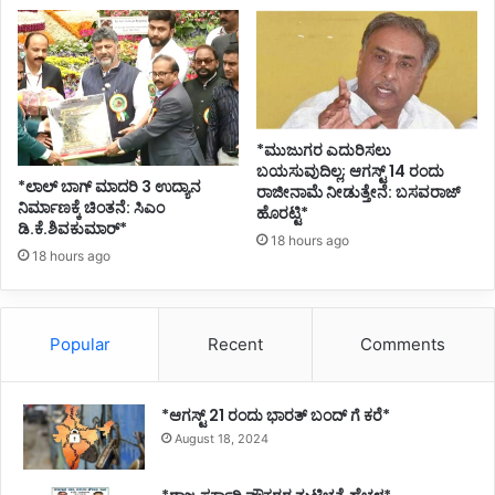
*ಮುಜುಗರ ಎದುರಿಸಲು
ಬಯಸುವುದಿಲ್ಲ; ಆಗಸ್ಟ್ 14 ರಂದು
*ಲಾಲ್ ಬಾಗ್ ಮಾದರಿ 3 ಉದ್ಯಾನ
ರಾಜೀನಾಮೆ ನೀಡುತ್ತೇನೆ: ಬಸವರಾಜ್
ನಿರ್ಮಾಣಕ್ಕೆ ಚಿಂತನೆ: ಸಿಎಂ
ಹೊರಟ್ಟಿ*
ಡಿ.ಕೆ.ಶಿವಕುಮಾರ್*
18 hours ago
18 hours ago
Popular
Recent
Comments
*ಆಗಸ್ಟ್ 21 ರಂದು ಭಾರತ್‌ ಬಂದ್‌ ಗೆ ಕರೆ*
August 18, 2024