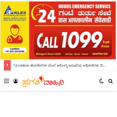
*ಪಂಚತಾರಾ ಹೋಟೆಲ್‌ಗಳ ಮೇಲೆ ಆರೋಗ್ಯ ಇಲಾಖೆಯ ಅಧಿಕಾರಿಗಳು ದಿಢೀರ್ ದಾಳಿ*
Menu
Log In
Switch
Se