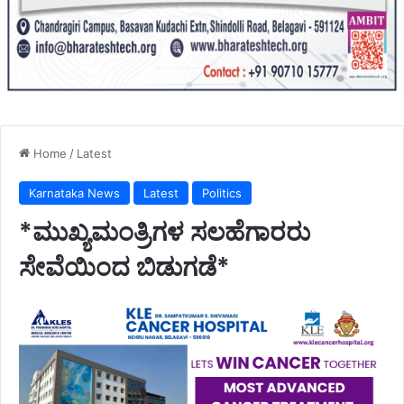
Home
/
Latest
Karnataka News
Latest
Politics
*ಮುಖ್ಯಮಂತ್ರಿಗಳ ಸಲಹೆಗಾರರು
ಸೇವೆಯಿಂದ ಬಿಡುಗಡೆ*