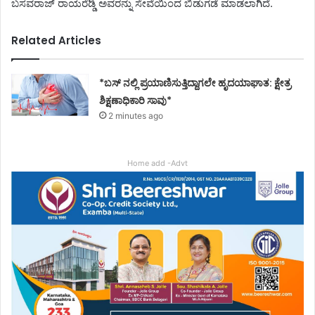
ಬಸವರಾಜ್ ರಾಯರೆಡ್ಡಿ ಅವರನ್ನು ಸೇವೆಯಿಂದ ಬಿಡುಗಡೆ ಮಾಡಲಾಗಿದೆ.
Related Articles
*ಬಸ್ ನಲ್ಲಿ ಪ್ರಯಾಣಿಸುತ್ತಿದ್ದಾಗಲೇ ಹೃದಯಾಘಾತ: ಕ್ಷೇತ್ರ
ಶಿಕ್ಷಣಾಧಿಕಾರಿ ಸಾವು*
2 minutes ago
Home add -Advt