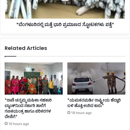
*ಬೆಂಗಳೂರಿನಲ್ಲಿ ಮತ್ತೆ ಭಾರಿ ಪ್ರಮಾಣದ ಸ್ಫೋಟಕಗಳು ಪತ್ತೆ*
Related Articles
*ರಾಣಿ ಚನ್ನಮ್ಮ ಮಹಿಳಾ ಸಹಕಾರಿ
*ಯಮಕನಮರ್ಡಿ ರಾಷ್ಟ್ರೀಯ ಹೆದ್ದಾರಿ
ಬ್ಯಾಂಕ್‌ನಿಂದ ಸರ್ಕಾರಿ ಶಾಲೆಗೆ
ಬಳಿ ಹೊತ್ತಿ ಉರಿದ ಕಾರು*
ಗಣಕಯಂತ್ರ ಹಾಗೂ ಪರಿಕರಗಳ
18 hours ago
ದೇಣಿಗೆ*
16 hours ago