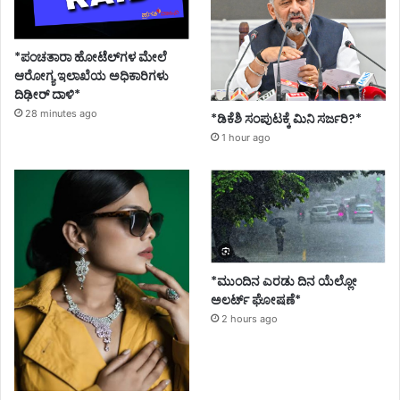
*ಪಂಚತಾರಾ ಹೋಟೆಲ್‌ಗಳ ಮೇಲೆ
ಆರೋಗ್ಯ ಇಲಾಖೆಯ ಅಧಿಕಾರಿಗಳು
ದಿಢೀರ್ ದಾಳಿ*
28 minutes ago
*ಡಿಕೆಶಿ ಸಂಪುಟಕ್ಕೆ ಮಿನಿ ಸರ್ಜರಿ?*
1 hour ago
*ಮುಂದಿನ ಎರಡು ದಿನ ಯೆಲ್ಲೋ
ಅಲರ್ಟ್ ಘೋಷಣೆ*
2 hours ago