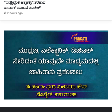
*ಇದ್ದಕ್ಕಿದ್ದಂತೆ ಆತ್ಮಹತ್ಯೆಗೆ ಶರಣಾದ
ಕಾರಾವಳಿ ಮೂಲದ ಮಾಡೆಲ್*
2 hours ago