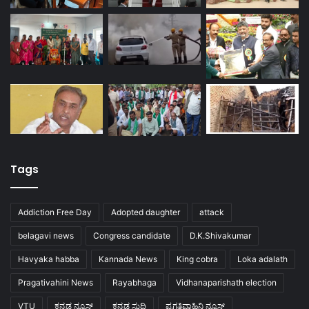
Tags
Addiction Free Day
Adopted daughter
attack
belagavi news
Congress candidate
D.K.Shivakumar
Havyaka habba
Kannada News
King cobra
Loka adalath
Pragativahini News
Rayabhaga
Vidhanaparishath election
VTU
ಕನ್ನಡ ನ್ಯೂಸ್
ಕನ್ನಡ ಸುದ್ದಿ
ಪ್ರಗತಿವಾಹಿನಿ ನ್ಯೂಸ್