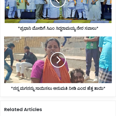
ನೇರ
ಸವಾಲು*
*ಪ್ರಧಾನಿ ಮೋದಿಗೆ ಸಿಎಂ ಸಿದ್ದರಾಮಯ್ಯ ನೇರ ಸವಾಲು*
*ನನ್ನ
ಮಗನನ್ನು
ಸಾಯಿಸಲು
ಅನುಮತಿ
ನೀಡಿ
ಎಂದ
ಹೆತ್ತ
ತಾಯಿ*
*ನನ್ನ ಮಗನನ್ನು ಸಾಯಿಸಲು ಅನುಮತಿ ನೀಡಿ ಎಂದ ಹೆತ್ತ ತಾಯಿ*
Related Articles