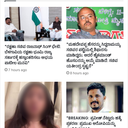
*ಮಹದೇವಪ್ಪ ಹೆಸರನ್ನು ಸಿದ್ದರಾಮಯ್ಯ
*ರಕ್ಷಣಾ ಸಚಿವ ರಾಜನಾಥ್ ಸಿಂಗ್ ಭೇಟಿ:
ಸಚಿವರ ಪಟ್ಟಿಯಲ್ಲಿ ಶಿಫಾರಸು
ಬೆಳಗಾವಿಯ ರಕ್ಷಣಾ ಭೂಮಿ ರಾಜ್ಯ
ಮಾಡಿದ್ದರು; ಆದರೆ ಹೈಕಮಾಂಡ್
ಸರ್ಕಾರಕ್ಕೆ ಹಸ್ತಾಂತರಿಸಲು ಅಭಯ
ಹೊಸಬರನ್ನು ಆಯ್ಕೆ ಮಾಡಿದೆ: ಸಚಿವ
ಪಾಟೀಲ ಮನವಿ*
ಯತೀಂದ್ರ ಸ್ಪಷ್ಟನೆ*
7 hours ago
8 hours ago
*BREAKING: ಪ್ರವೀಣ್ ನೆಟ್ಟಾರು ಹತ್ಯೆ
ಪ್ರಕರಣ: ಪ್ರಮುಖ ಆರೋಪಿಯನ್ನು