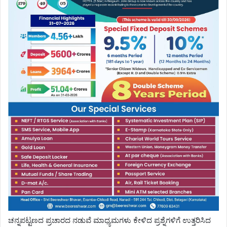
ಚನ್ನಪಟ್ಟಣದ ಪ್ರಚಾರದ ನಡುವೆ ಮಾಧ್ಯಮಗಳು ಕೇಳಿದ ಪ್ರಶ್ನೆಗಳಿಗೆ ಉತ್ತರಿಸಿದ