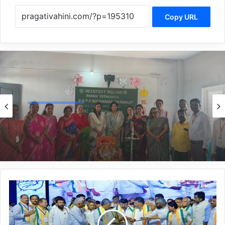
Copy URL
Belagavi News
1 hour ago
*ರಾಣಿ ಚನ್ನಮ್ಮ ಮಹಿಳಾ ಸಹಕಾರಿ ಬ್ಯಾಂಕ್‌ನಿಂದ ಸರ್ಕಾರಿ
ಶಾಲೆಗೆ ಗಣಕಯಂತ್ರ ಹಾಗೂ ಪರಿಕರಗಳ ದೇಣಿಗೆ*
*ಪ್ರಧಾನಿ
ಮೋದಿಗೆ
ಸಿಎಂ
ಸಿದ್ದರಾಮಯ್ಯ