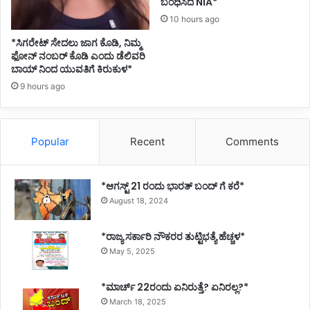
ಬಂಧಿಸಿದ NIA*
10 hours ago
*ಸಿಗರೇಟ್ ಸೇದಲು ಜಾಗ ಕೊಡಿ, ನಿಮ್ಮ
ಫೋನ್ ನಂಬರ್ ಕೊಡಿ ಎಂದು ಡೆಲಿವರಿ
ಬಾಯ್ ನಿಂದ ಯುವತಿಗೆ ಕಿರುಕುಳ*
9 hours ago
Popular
Recent
Comments
*ಆಗಸ್ಟ್ 21 ರಂದು ಭಾರತ್‌ ಬಂದ್‌ ಗೆ ಕರೆ*
August 18, 2024
*ರಾಜ್ಯ ಸರ್ಕಾರಿ ನೌಕರರ ತುಟ್ಟಿಭತ್ಯೆ ಹೆಚ್ಚಳ*
May 5, 2025
*ಮಾರ್ಚ್ 22ರಂದು ಏನಿರುತ್ತೆ? ಏನಿರಲ್ಲ?*
March 18, 2025