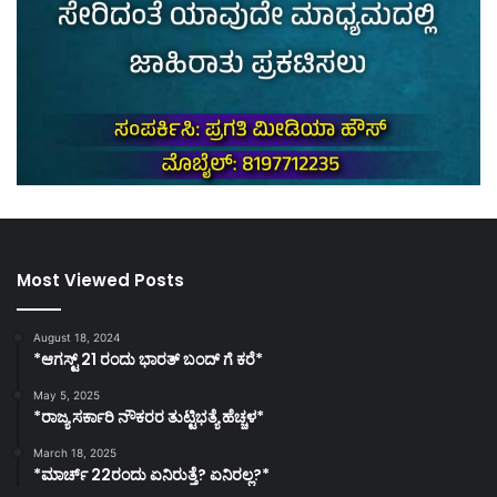
Most Viewed Posts
August 18, 2024
*ಆಗಸ್ಟ್ 21 ರಂದು ಭಾರತ್‌ ಬಂದ್‌ ಗೆ ಕರೆ*
May 5, 2025
*ರಾಜ್ಯ ಸರ್ಕಾರಿ ನೌಕರರ ತುಟ್ಟಿಭತ್ಯೆ ಹೆಚ್ಚಳ*
March 18, 2025
*ಮಾರ್ಚ್ 22ರಂದು ಏನಿರುತ್ತೆ? ಏನಿರಲ್ಲ?*