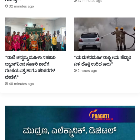
47 minutes ago
32 minutes ago
*ರಾಣಿ ಚನ್ನಮ್ಮ ಮಹಿಳಾ ಸಹಕಾರಿ
*ಯಮಕನಮರ್ಡಿ ರಾಷ್ಟ್ರೀಯ ಹೆದ್ದಾರಿ
ಬ್ಯಾಂಕ್‌ನಿಂದ ಸರ್ಕಾರಿ ಶಾಲೆಗೆ
ಬಳಿ ಹೊತ್ತಿ ಉರಿದ ಕಾರು*
ಗಣಕಯಂತ್ರ ಹಾಗೂ ಪರಿಕರಗಳ
2 hours ago
ದೇಣಿಗೆ*
48 minutes ago