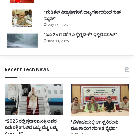
*ಮೆಡಿಕಲ್ ವಿದ್ಯಾರ್ಥಿಗಳಿಗೆ ರಾಜ್ಯ ಸರ್ಕಾರದಿಂದ ಗುಡ್
ನ್ಯೂಸ್*
May 17, 2025
*ಜೂ 25 ರ ವರೆಗೆ ಎಲ್ಲೆಲ್ಲಿ ಮಳೆ? ಇಲ್ಲಿದೆ ಮಾಹಿತಿ*
June 19, 2025
Recent Tech News
*2025 ರಲ್ಲಿ ಪ್ರಧಾನಮಂತ್ರಿ ಅವರ
*ಬೆಳಗಾವಿಯಲ್ಲಿ ಆಗಸ್ಟ್ 8ರಂದು
ವಿದೇಶಕ್ಕೆ ತಗುಲಿದ ಒಟ್ಟು ವೆಚ್ಚ ಎಷ್ಟು
ಮಹಿಳಾ ರಂಗ ಸಂಗೀತ ವೈಭವ*
ಗೋತ್ತಾ..?*