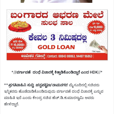
*/
/ವರ್ಗಾವಣೆ ದಂಧೆ ವಿಚಾರಕ್ಕೆ ಕಿತ್ತಾಡಿಕೊಂಡಿದ್ದಾರೆ ಎಂದ HDK
//*
**
ಪ್ರಗತಿವಾಹಿನಿ ಸುದ್ದಿ, ಚನ್ನಪಟ್ಟಣ/ರಾಮನಗರ
: ಮೈಸೂರಿನಲ್ಲಿ ಸಚಿವರು
ಇನ್ನಿತರರು ಹೊಡೆದಾಡಿಕೊಂಡಿರುವುದು ವರ್ಗಾವಣೆ ದಂಧೆ ವಿಚಾರಕ್ಕೆ ಎನ್ನುವ
ಮಾಹಿತಿ ಇದೆ ಎಂದು ಕೇಂದ್ರ ಸಚಿವ ಹೆಚ್.ಡಿ.ಕುಮಾರಸ್ವಾಮಿ ಅವರು
ಹೇಳಿದ್ದಾರೆ.