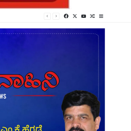
Facebook
X
YouTube
Random Article
Sidebar