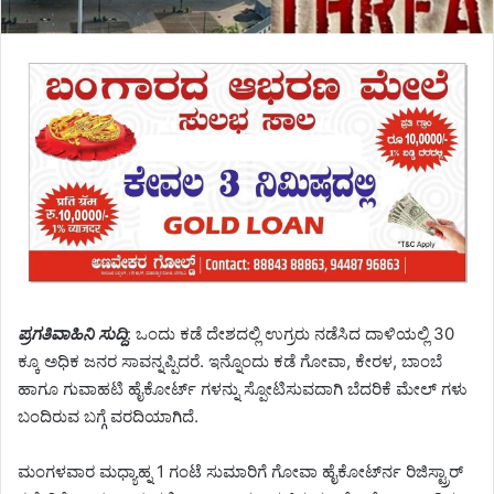
ಪ್ರಗತಿವಾಹಿನಿ ಸುದ್ದಿ
: ಒಂದು ಕಡೆ ದೇಶದಲ್ಲಿ ಉಗ್ರರು ನಡೆಸಿದ ದಾಳಿಯಲ್ಲಿ 30
ಕ್ಕೂ ಅಧಿಕ ಜನರ ಸಾವನ್ನಪ್ಪಿದರೆ. ಇನ್ನೊಂದು ಕಡೆ ಗೋವಾ, ಕೇರಳ, ಬಾಂಬೆ
ಹಾಗೂ ಗುವಾಹಟಿ ಹೈಕೋರ್ಟ್ ಗಳನ್ನು ಸ್ಪೋಟಿಸುವದಾಗಿ ಬೆದರಿಕೆ ಮೇಲ್ ಗಳು
ಬಂದಿರುವ ಬಗ್ಗೆ ವರದಿಯಾಗಿದೆ.‌
ಮಂಗಳವಾರ ಮಧ್ಯಾಹ್ನ 1 ಗಂಟೆ ಸುಮಾರಿಗೆ ಗೋವಾ ಹೈಕೋಟ್‌ರ್ನ ರಿಜಿಸ್ಟ್ರಾರ್