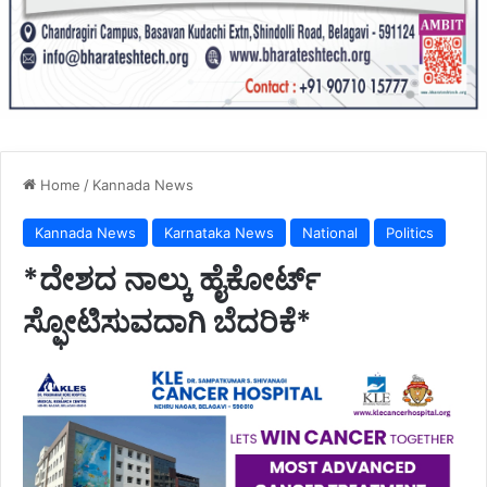
Home
/
Kannada News
Kannada News
Karnataka News
National
Politics
*ದೇಶದ ನಾಲ್ಕು ಹೈಕೋರ್ಟ್
ಸ್ಫೋಟಿಸುವದಾಗಿ ಬೆದರಿಕೆ*