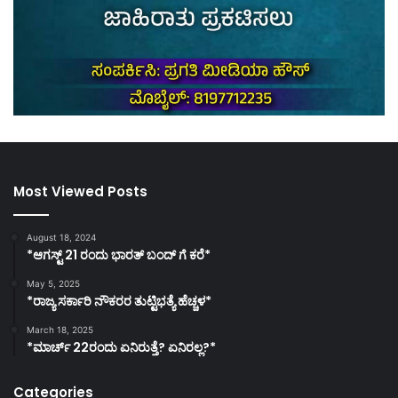
Most Viewed Posts
August 18, 2024
*ಆಗಸ್ಟ್ 21 ರಂದು ಭಾರತ್‌ ಬಂದ್‌ ಗೆ ಕರೆ*
May 5, 2025
*ರಾಜ್ಯ ಸರ್ಕಾರಿ ನೌಕರರ ತುಟ್ಟಿಭತ್ಯೆ ಹೆಚ್ಚಳ*
March 18, 2025
*ಮಾರ್ಚ್ 22ರಂದು ಏನಿರುತ್ತೆ? ಏನಿರಲ್ಲ?*
Categories