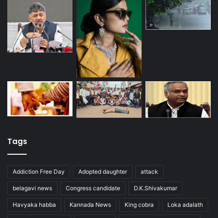
Tags
Addiction Free Day
Adopted daughter
attack
belagavi news
Congress candidate
D.K.Shivakumar
Havyaka habba
Kannada News
King cobra
Loka adalath