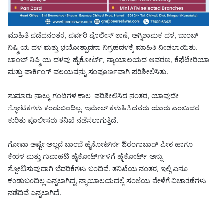
ಮಾಹಿತಿ ಪಡೆದನಂತರ, ಪರ್ವರಿ ಪೊಲೀಸ್ ಠಾಣೆ, ಅಗ್ನಿಶಾಮಕ ದಳ, ಬಾಂಬ್
ನಿಷ್ಕ್ರಿಯ ದಳ ಮತ್ತು ಭಯೋತ್ಪಾದನಾ ನಿಗ್ರಹದಳಕ್ಕೆ ಮಾಹಿತಿ ನೀಡಲಾಯಿತು.
ಬಾಂಬ್ ನಿಷ್ಕ್ರಿಯ ದಳವು ಹೈಕೋರ್ಟ್, ನ್ಯಾಯಾಲಯದ ಆವರಣ, ಕೆಫೆಟೇರಿಯಾ
ಮತ್ತು ಪಾರ್ಕಿಂಗ್ ವಲಯವನ್ನು ಸಂಪೂರ್ಣವಾಗಿ ಪರಿಶೀಲಿಸಿತು.
ಸುಮಾರು ನಾಲ್ಕು ಗಂಟೆಗಳ ಕಾಲ ಪರಿಶೀಲಿಸಿದ ನಂತರ, ಯಾವುದೇ
ಸ್ಫೋಟಕಗಳು ಕಂಡುಬಂದಿಲ್ಲ. ಇಮೇಲ್ ಕಳುಹಿಸಿದವರು ಯಾರು ಎಂಬುದರ
ಕುರಿತು ಪೊಲೀಸರು ತನಿಖೆ ನಡೆಸಲಾಗುತ್ತಿದೆ.
ಗೋವಾ ಅಷ್ಟೇ ಅಲ್ಲದೆ ಬಾಂಬೆ ಹೈಕೋಟ್‌ರ್ನ ಔರಂಗಾಬಾದ್ ಪೀಠ ಹಾಗೂ
ಕೇರಳ ಮತ್ತು ಗುವಾಹಟಿ ಹೈಕೋಟ್‌ರ್ಗಳಿಗೆ ಹೈಕೋರ್ಟ್ ಅನ್ನು
ಸ್ಪೋಟಿಸುವುದಾಗಿ ಬೆದರಿಕೆಗಳು ಬಂದಿವೆ. ತನಿಖೆಯ ನಂತರ, ಇಲ್ಲಿ ಏನೂ
ಕಂಡುಬಂದಿಲ್ಲ ಎನ್ನಲಾಗಿದ್ದ, ನ್ಯಾಯಾಲಯದಲ್ಲಿ ಸಂಜೆಯ ವೇಳೆಗೆ ವಿಚಾರಣೆಗಳು
ನಡೆದಿವೆ ಎನ್ನಲಾಗಿದೆ.