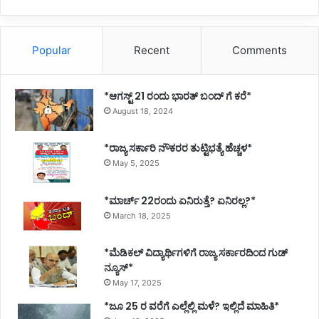
Popular
Recent
Comments
*ಆಗಸ್ಟ್ 21 ರಂದು ಭಾರತ್‌ ಬಂದ್‌ ಗೆ ಕರೆ*
August 18, 2024
*ರಾಜ್ಯ ಸರ್ಕಾರಿ ನೌಕರರ ತುಟ್ಟಿಭತ್ಯೆ ಹೆಚ್ಚಳ*
May 5, 2025
*ಮಾರ್ಚ್ 22ರಂದು ಏನಿರುತ್ತೆ? ಏನಿರಲ್ಲ?*
March 18, 2025
*ಮೆಡಿಕಲ್ ವಿದ್ಯಾರ್ಥಿಗಳಿಗೆ ರಾಜ್ಯ ಸರ್ಕಾರದಿಂದ ಗುಡ್
ನ್ಯೂಸ್*
May 17, 2025
*ಜೂ 25 ರ ವರೆಗೆ ಎಲ್ಲೆಲ್ಲಿ ಮಳೆ? ಇಲ್ಲಿದೆ ಮಾಹಿತಿ*