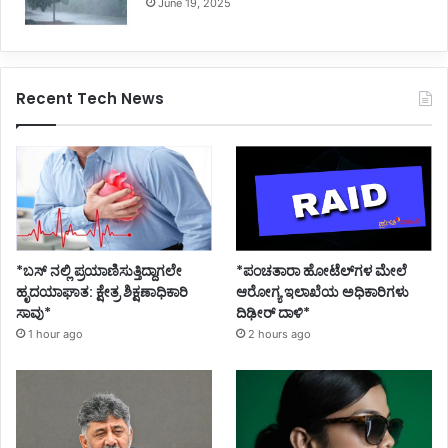
June 19, 2025
Recent Tech News
*ಪಂಚತಾರಾ ಹೋಟೆಲ್‌ಗಳ ಮೇಲೆ
*ಬಸ್ ನಲ್ಲಿ ಪ್ರಯಾಣಿಸುತ್ತಿದ್ದಾಗಲೇ
ಆರೋಗ್ಯ ಇಲಾಖೆಯ ಅಧಿಕಾರಿಗಳು
ಹೃದಯಾಘಾತ: ಕ್ಷೇತ್ರ ಶಿಕ್ಷಣಾಧಿಕಾರಿ
ದಿಢೀರ್ ದಾಳಿ*
ಸಾವು*
2 hours ago
1 hour ago