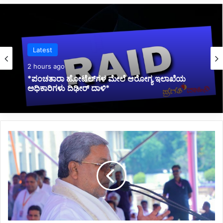
Politics
3 hours ago
*ಡಿಕೆಶಿ ಸಂಪುಟಕ್ಕೆ ಮಿನಿ ಸರ್ಜರಿ?*
*ಉಗ್ರರ
ದಾಳಿಯಲ್ಲಿ
ಮೃತಪಟ್ಟ
ಕುಟುಂಬಗಳಿಗೆ
ಹತ್ತು
ಲಕ್ಷ
ಪರಿಹಾರ
ಘೋಷಿಸಿದ
ಸಿಎಂ*