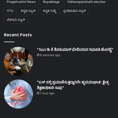
Pragativahini News
Rayabhaga
Vidhanaparishath election
VTU
ಕನ್ನಡ ನ್ಯೂಸ್
ಕನ್ನಡ ಸುದ್ದಿ
ಪ್ರಗತಿವಾಹಿನಿ ನ್ಯೂಸ್
ಬೆಳಗಾವಿ ನ್ಯೂಸ್
Recent Posts
*ಸಿಎಂ ಡಿ.ಕೆ.ಶಿವಕುಮಾರ್ ಭೇಟಿಯಾದ ಸಭಾಪತಿ ಹೊರಟ್ಟಿ*
8 seconds ago
*ಬಸ್ ನಲ್ಲಿ ಪ್ರಯಾಣಿಸುತ್ತಿದ್ದಾಗಲೇ ಹೃದಯಾಘಾತ: ಕ್ಷೇತ್ರ
ಶಿಕ್ಷಣಾಧಿಕಾರಿ ಸಾವು*
1 hour ago