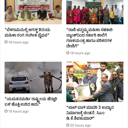
*ಬೆಳಗಾವಿಯಲ್ಲಿ ಆಗಸ್ಟ್ 8ರಂದು
*ರಾಣಿ ಚನ್ನಮ್ಮ ಮಹಿಳಾ ಸಹಕಾರಿ
ಮಹಿಳಾ ರಂಗ ಸಂಗೀತ ವೈಭವ*
ಬ್ಯಾಂಕ್‌ನಿಂದ ಸರ್ಕಾರಿ ಶಾಲೆಗೆ
ಗಣಕಯಂತ್ರ ಹಾಗೂ ಪರಿಕರಗಳ
18 hours ago
ದೇಣಿಗೆ*
18 hours ago
*ಯಮಕನಮರ್ಡಿ ರಾಷ್ಟ್ರೀಯ ಹೆದ್ದಾರಿ
ಬಳಿ ಹೊತ್ತಿ ಉರಿದ ಕಾರು*
*ಲಾಲ್ ಬಾಗ್ ಮಾದರಿ 3 ಉದ್ಯಾನ
19 hours ago
ನಿರ್ಮಾಣಕ್ಕೆ ಚಿಂತನೆ: ಸಿಎಂ
ಡಿ.ಕೆ.ಶಿವಕುಮಾರ್*
20 hours ago