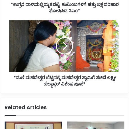
*ಉಗ್ರರ ದಾಳಿಯಲ್ಲಿ ಮೃತಪಟ್ಟ ಕುಟುಂಬಗಳಿಗೆ ಹತ್ತು ಲಕ್ಷ ಪರಿಹಾರ
ಘೋಷಿಸಿದ ಸಿಎಂ*
*ಮಲೆ
ಮಹದೇಶ್ವರ
ಬೆಟ್ಟದಲ್ಲಿ
ಮಹದೇಶ್ವರ
ಸ್ವಾಮಿಗೆ
ಸಚಿವೆ
ಲಕ್ಷ್ಮೀ
ಹೆಬ್ಬಾಳ್ಕರ್
ವಿಶೇಷ
*ಮಲೆ ಮಹದೇಶ್ವರ ಬೆಟ್ಟದಲ್ಲಿ ಮಹದೇಶ್ವರ ಸ್ವಾಮಿಗೆ ಸಚಿವೆ ಲಕ್ಷ್ಮೀ
ಪೂಜೆ*
ಹೆಬ್ಬಾಳ್ಕರ್ ವಿಶೇಷ ಪೂಜೆ*
Related Articles