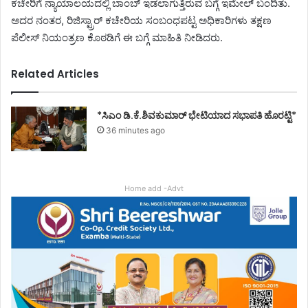
ಕಚೇರಿಗೆ ನ್ಯಾಯಾಲಯದಲ್ಲಿ ಬಾಂಬ್ ಇಡಲಾಗುತ್ತಿರುವ ಬಗ್ಗೆ ಇಮೇಲ್ ಬಂದಿತು.
ಅದರ ನಂತರ, ರಿಜಿಸ್ಟ್ರಾರ್ ಕಚೇರಿಯ ಸಂಬಂಧಪಟ್ಟ ಅಧಿಕಾರಿಗಳು ತಕ್ಷಣ
ಪೆಲೀಸ್ ನಿಯಂತ್ರಣ ಕೊಠಡಿಗೆ ಈ ಬಗ್ಗೆ ಮಾಹಿತಿ ನೀಡಿದರು.
Related Articles
*ಸಿಎಂ ಡಿ.ಕೆ.ಶಿವಕುಮಾರ್ ಭೇಟಿಯಾದ ಸಭಾಪತಿ ಹೊರಟ್ಟಿ*
36 minutes ago
Home add -Advt