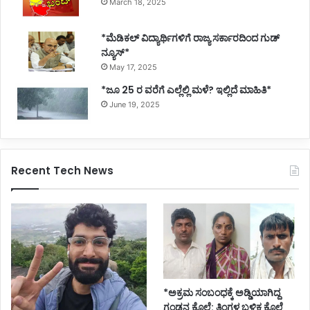
March 18, 2025
*ಮೆಡಿಕಲ್ ವಿದ್ಯಾರ್ಥಿಗಳಿಗೆ ರಾಜ್ಯ ಸರ್ಕಾರದಿಂದ ಗುಡ್
ನ್ಯೂಸ್*
May 17, 2025
*ಜೂ 25 ರ ವರೆಗೆ ಎಲ್ಲೆಲ್ಲಿ ಮಳೆ? ಇಲ್ಲಿದೆ ಮಾಹಿತಿ*
June 19, 2025
Recent Tech News
*ಅಕ್ರಮ ಸಂಬಂಧಕ್ಕೆ ಅಡ್ಡಿಯಾಗಿದ್ದ
ಗಂಡನ ಕೊಲೆ: ತಿಂಗಳ ಬಳಿಕ ಕೊಲೆ