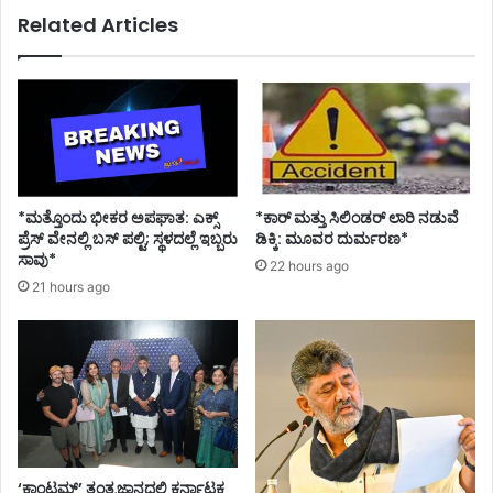
ದ
Related Articles
ಯಾ
ಘಾ
ತ
;
ಕೆ
.
ಎ
ಸ್
.
*ಮತ್ತೊಂದು ಭೀಕರ ಅಪಘಾತ: ಎಕ್ಸ್
*ಕಾರ್ ಮತ್ತು ಸಿಲಿಂಡ‌ರ್ ಲಾರಿ ನಡುವೆ
ಆ
ಪ್ರೆಸ್ ವೇನಲ್ಲಿ ಬಸ್ ಪಲ್ಟಿ; ಸ್ಥಳದಲ್ಲೆ ಇಬ್ಬರು
ಡಿಕ್ಕಿ: ಮೂವರ ದುರ್ಮರಣ*
ರ್
ಸಾವು*
22 hours ago
.
21 hours ago
ಟಿ
ಬ
ಸ್
ಕಂ
ಡ
ಕ್
ಟ
ರ್
‘ಕ್ವಾಂಟಮ್’ ತಂತ್ರಜ್ಞಾನದಲ್ಲಿ ಕರ್ನಾಟಕ
ಸಾ