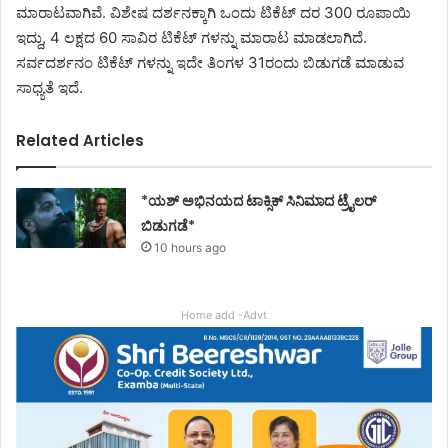
ಮಾರಾಟವಾಗಿವೆ. ವಿಶೇಷ ದರ್ಶನಕ್ಕಾಗಿ ಒಂದು ಟಿಕೆಟ್ ದರ 300 ರೂಪಾಯಿ
ಇದ್ದು, 4 ಲಕ್ಷದ 60 ಸಾವಿರ ಟಿಕೆಟ್ ಗಳನ್ನು ಮಾರಾಟ ಮಾಡಲಾಗಿದೆ.
ಸರ್ವದರ್ಶನಂ ಟಿಕೆಟ್ ಗಳನ್ನು ಇದೇ ತಿಂಗಳ 31ರಂದು ಬಿಡುಗಡೆ ಮಾಡುವ
ಸಾಧ್ಯತೆ ಇದೆ.
Related Articles
*ಯಶ್ ಅಭಿನಯದ ಟಾಕ್ಸಿಕ್ ಸಿನಿಮಾದ ಟ್ರೈಲರ್
ಬಿಡುಗಡೆ*
10 hours ago
Home add -Advt