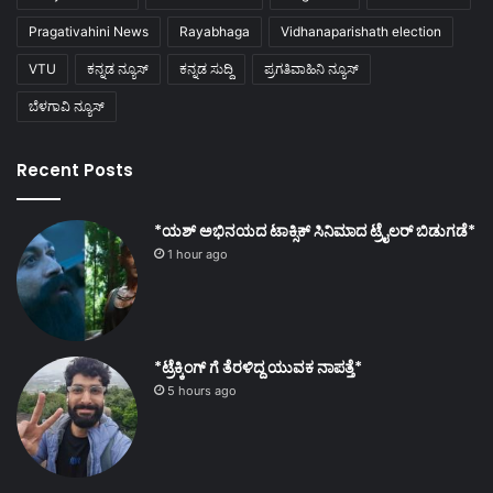
Pragativahini News
Rayabhaga
Vidhanaparishath election
VTU
ಕನ್ನಡ ನ್ಯೂಸ್
ಕನ್ನಡ ಸುದ್ದಿ
ಪ್ರಗತಿವಾಹಿನಿ ನ್ಯೂಸ್
ಬೆಳಗಾವಿ ನ್ಯೂಸ್
Recent Posts
*ಯಶ್ ಅಭಿನಯದ ಟಾಕ್ಸಿಕ್ ಸಿನಿಮಾದ ಟ್ರೈಲರ್ ಬಿಡುಗಡೆ*
1 hour ago
*ಟ್ರೆಕ್ಕಿಂಗ್ ಗೆ ತೆರಳಿದ್ದ ಯುವಕ ನಾಪತ್ತೆ*
5 hours ago