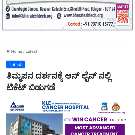
Home
/
Latest
Latest
ತಿಮ್ಮಪನ ದರ್ಶನಕ್ಕೆ ಆನ್ ಲೈನ್ ನಲ್ಲಿ
ಟಿಕೆಟ್ ಬಿಡುಗಡೆ