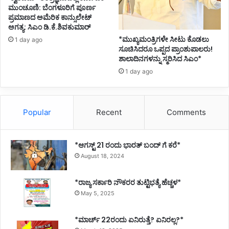
ಮುಂಚೂಣಿ: ಬೆಂಗಳೂರಿಗೆ ಪೂರ್ಣ
ವು
ಪ್ರಮಾಣದ ಅಮೆರಿಕ ಕಾನ್ಸುಲೇಟ್
ಅಗತ್ಯ: ಸಿಎಂ ಡಿ.ಕೆ.ಶಿವಕುಮಾರ್
*ಮುಖ್ಯಮಂತ್ರಿಗಳೇ ಸೀಟು ಕೊಡಲು
1 day ago
ಸೂಚಿಸಿದರೂ ಒಪ್ಪದ ಪ್ರಾಂಶುಪಾಲರು!
ಶಾಲಾದಿನಗಳನ್ನು ಸ್ಮರಿಸಿದ ಸಿಎಂ*
1 day ago
Popular
Recent
Comments
*ಆಗಸ್ಟ್ 21 ರಂದು ಭಾರತ್‌ ಬಂದ್‌ ಗೆ ಕರೆ*
August 18, 2024
*ರಾಜ್ಯ ಸರ್ಕಾರಿ ನೌಕರರ ತುಟ್ಟಿಭತ್ಯೆ ಹೆಚ್ಚಳ*
May 5, 2025
*ಮಾರ್ಚ್ 22ರಂದು ಏನಿರುತ್ತೆ? ಏನಿರಲ್ಲ?*