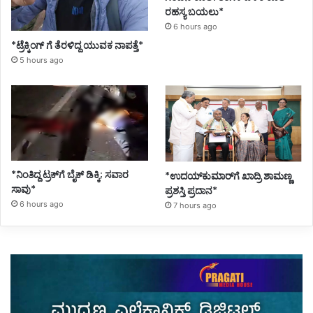
ರಹಸ್ಯ ಬಯಲು*
6 hours ago
*ಟ್ರೆಕ್ಕಿಂಗ್ ಗೆ ತೆರಳಿದ್ದ ಯುವಕ ನಾಪತ್ತೆ*
5 hours ago
*ನಿಂತಿದ್ದ ಟ್ರಕ್‌ಗೆ ಬೈಕ್ ಡಿಕ್ಕಿ; ಸವಾರ
*ಉದಯ್‌ಕುಮಾರ್‌ಗೆ ಖಾದ್ರಿ ಶಾಮಣ್ಣ
ಸಾವು*
ಪ್ರಶಸ್ತಿ ಪ್ರದಾನ*
6 hours ago
7 hours ago