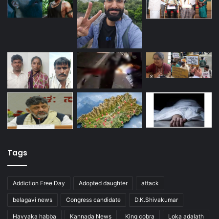
Tags
Addiction Free Day
Adopted daughter
attack
belagavi news
Congress candidate
D.K.Shivakumar
Havyaka habba
Kannada News
King cobra
Loka adalath