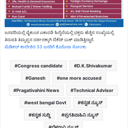
ಜನವರಿಯಲ್ಲಿ ವೈಕುಂಠ ಏಕಾದಶಿ ಹಿನ್ನೆಲೆಯಲ್ಲಿ ಭಕ್ತರು ಹೆಚ್ಚಿನ ಸಂಖ್ಯೆಯಲ್ಲಿ
ತಿರುಪತಿ ತಿಮ್ಮಪ್ಪನ ದರ್ಶನಕ್ಕಾಗಿ ಟಿಕೆಟ್ ಬುಕ್ ಮಾಡಿತ್ತಿದ್ದಾರೆ.
ಮೆಡಿಕಲ್ ಕಾಲೇಜಿನ 33 ಜನರಿಗೆ ಕೊರೊನಾ ಸೋಂಕು
Congress candidate
D.K.Shivakumar
Ganesh
one more accused
Pragativahini News
Technical Advisor
west bengal Govt
ಕನ್ನಡ ನ್ಯೂಸ್
ಕನ್ನಡ ಸುದ್ದಿ
ಪ್ರಗತಿವಾಹಿನಿ ನ್ಯೂಸ್
ಬೆಳಗಾವಿ ನ್ಯೂಸ್