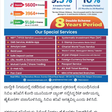
ವಾಲ್ಮೀಕಿ ನಿಗಮದಲ್ಲಿ ನಡೆದಿರುವ ಅವ್ಯವಹಾರ ಪ್ರಕರಣಕ್ಕೆ ಸಂಬಂಧಿಸಿದಂತೆ
ಸಿಬಿಐ ತನಿಖೆಗೆ ಕೋರಿ ಯೂನಿಯನ್ ಬ್ಯಾಂಕ್ ಸಲ್ಲಿಸಿದ್ದ ರಿಟ್ ಅರ್ಜಿಯನ್ನು
ಹೈಕೋರ್ಟ್ ವಜಾಗೊಳಿಸಿದ್ದು, ಸಿಬಿಐ ತನಿಖೆ ಅಗತ್ಯವಿಲ್ಲ ಎಂದು ತಿಳಿಸಿದೆ.
ಪ್ರಕರಣದ ತನಿಖೆಯನ್ನು ಸಿಬಿಐಗೆ ನೀಡಲು ಹೈಕೋರ್ಟ್ ನಿರಾಕರಿಸಿದೆ. ಈ