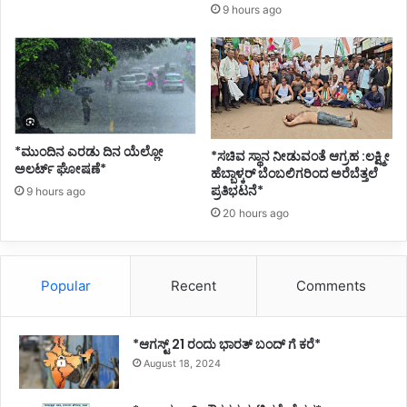
9 hours ago
*ಮುಂದಿನ ಎರಡು ದಿನ ಯೆಲ್ಲೋ
*ಸಚಿವ ಸ್ಥಾನ ನೀಡುವಂತೆ ಆಗ್ರಹ :ಲಕ್ಷ್ಮೀ
ಅಲರ್ಟ್ ಘೋಷಣೆ*
ಹೆಬ್ಬಾಳ್ಕರ್ ಬೆಂಬಲಿಗರಿಂದ ಅರೆಬೆತ್ತಲೆ
ಪ್ರತಿಭಟನೆ*
9 hours ago
20 hours ago
Popular
Recent
Comments
*ಆಗಸ್ಟ್ 21 ರಂದು ಭಾರತ್‌ ಬಂದ್‌ ಗೆ ಕರೆ*
August 18, 2024