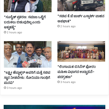
*ಸಚಿವ ಕೆ.ಜೆ ಜಾರ್ಜ್ ಎಸ್ಕಾರ್ಟ್ ವಾಹನ
*ಸೂಸೈಡ್ ಪ್ರಕರಣ: ಸಮಾಜ ಒಟ್ಟಿಗೆ
ಅಪಘಾತ*
ಬದುಕಲು ಬಿಡುವುದಿಲ್ಲ ಎಂದು
2 hours ago
ಆತ್ಮಹತ್ಯೆ*
2 hours ago
*ಲಿಂಗಾಯತ ಬಿಸಿನೆಸ್ ಫೋರಂ
ಮಹಿಳಾ ವಿಭಾಗದ ಉದ್ಘಾಟನೆ-
*ಲಕ್ಷ್ಮೀ ಹೆಬ್ಬಾಳ್ಕರ್ ಅವರಿಗೆ ಮತ್ತೆ ಸಚಿವ
ಪದಗ್ರಹಣ*
ಸ್ಥಾನ ನೀಡಬೇಕು: ಸೋನಿಯಾ ಗಾಂಧಿಗೆ
ಮನವಿ*
3 hours ago
3 hours ago