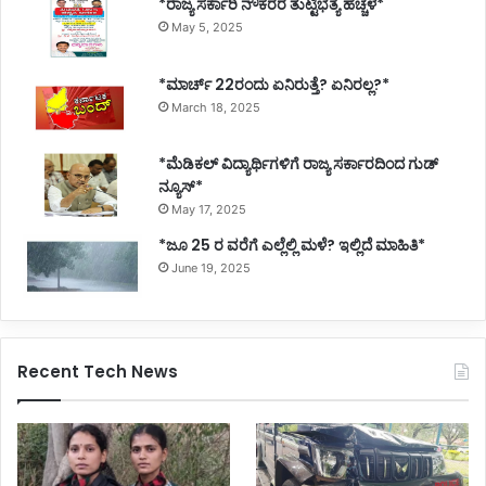
*ರಾಜ್ಯ ಸರ್ಕಾರಿ ನೌಕರರ ತುಟ್ಟಿಭತ್ಯೆ ಹೆಚ್ಚಳ*
May 5, 2025
*ಮಾರ್ಚ್ 22ರಂದು ಏನಿರುತ್ತೆ? ಏನಿರಲ್ಲ?*
March 18, 2025
*ಮೆಡಿಕಲ್ ವಿದ್ಯಾರ್ಥಿಗಳಿಗೆ ರಾಜ್ಯ ಸರ್ಕಾರದಿಂದ ಗುಡ್
ನ್ಯೂಸ್*
May 17, 2025
*ಜೂ 25 ರ ವರೆಗೆ ಎಲ್ಲೆಲ್ಲಿ ಮಳೆ? ಇಲ್ಲಿದೆ ಮಾಹಿತಿ*
June 19, 2025
Recent Tech News