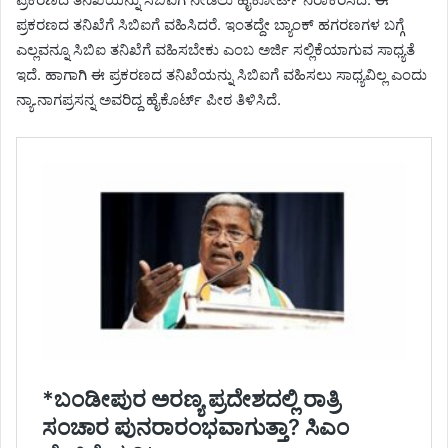
ಪ್ರಕರಣದ ತನಿಖೆಗೆ ಸಿಬಿಐಗೆ ವಹಿಸಿದರೆ. ಇಂತದ್ದೇ ಬ್ಯಾಂಕ್ ಹಗರಣಗಳ ಬಗ್ಗೆ
ಎಲ್ಲವನ್ನೂ ಸಿಬಿಐ ತನಿಖೆಗೆ ವಹಿಸಬೇಕು ಎಂಬ ಅರ್ಜಿ ಸಲ್ಲಿಕೆಯಾಗುವ ಸಾಧ್ಯತೆ
ಇದೆ. ಹಾಗಾಗಿ ಈ ಪ್ರಕರಣದ ತನಿಖೆಯನ್ನು ಸಿಬಿಐಗೆ ವಹಿಸಲು ಸಾಧ್ಯವಿಲ್ಲ ಎಂದು
ನ್ಯಾ.ನಾಗಪ್ರಸನ್ನ ಅವರಿದ್ದ ಹೈಕೊರ್ಟ್ ಪೀಠ ತಿಳಿಸಿದೆ.