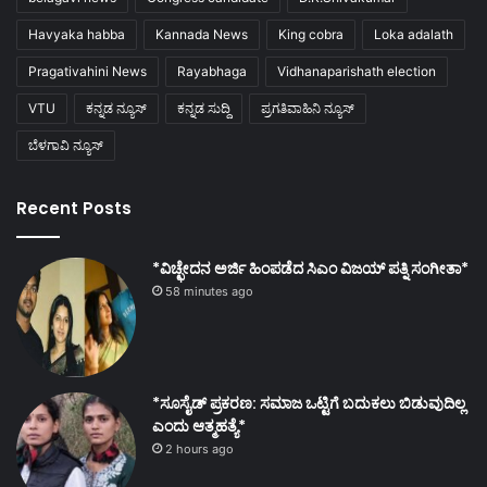
Havyaka habba
Kannada News
King cobra
Loka adalath
Pragativahini News
Rayabhaga
Vidhanaparishath election
VTU
ಕನ್ನಡ ನ್ಯೂಸ್
ಕನ್ನಡ ಸುದ್ದಿ
ಪ್ರಗತಿವಾಹಿನಿ ನ್ಯೂಸ್
ಬೆಳಗಾವಿ ನ್ಯೂಸ್
Recent Posts
*ವಿಚ್ಛೇದನ ಅರ್ಜಿ ಹಿಂಪಡೆದ ಸಿಎಂ ವಿಜಯ್ ಪತ್ನಿ ಸಂಗೀತಾ*
58 minutes ago
*ಸೂಸೈಡ್ ಪ್ರಕರಣ: ಸಮಾಜ ಒಟ್ಟಿಗೆ ಬದುಕಲು ಬಿಡುವುದಿಲ್ಲ
ಎಂದು ಆತ್ಮಹತ್ಯೆ*
2 hours ago