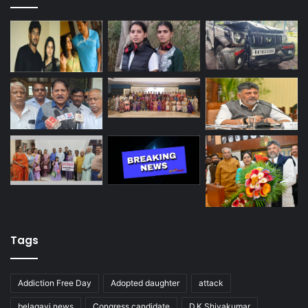
Tags
Addiction Free Day
Adopted daughter
attack
belagavi news
Congress candidate
D.K.Shivakumar