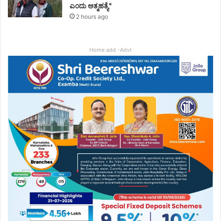
ಎಂದು ಆತ್ಮಹತ್ಯೆ*
2 hours ago
Home add -Advt