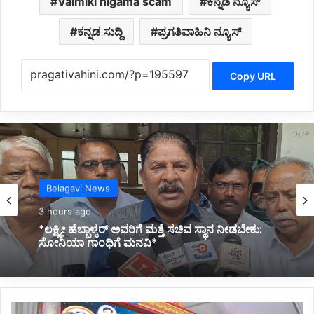
Valmiki nigama scam
ಕನ್ನಡ ನ್ಯೂಸ್
ಕನ್ನಡ ಸುದ್ದಿ
ಪ್ರಗತಿವಾಹಿನಿ ನ್ಯೂಸ್
Copy URL
Politics
3 hours ago
*ಬಸವರಾಜ ಹೊರಟ್ಟಿ ಅವರ ಹೃದಯ ವೈಶಾಲ್ಯತೆ
ಶ್ಲಾಘನೀಯ: ಸಿಎಂ ಡಿ.ಕೆ.ಶಿವಕುಮಾರ್*
*1700