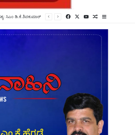
Facebook
X
YouTube
Random Article
Sidebar