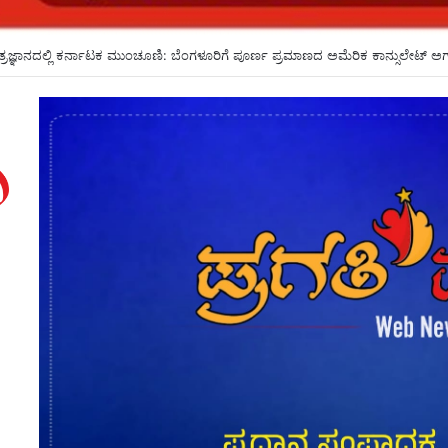
ಗಳೇ ಸೀಟು ಕೊಡಲು ಸೂಚಿಸಿದರೂ ಒಪ್ಪದ ಪ್ರಾಂಶುಪಾಲರು!ಶಾಲಾದಿನಗಳನ್ನು ಸ್ಮರಿಸಿದ ಸಿಎಂ*