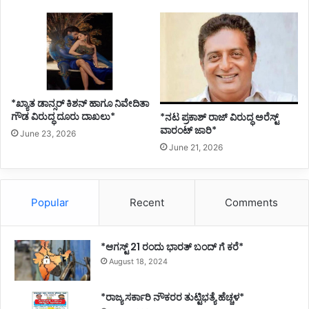
*ಖ್ಯಾತ ಡಾನ್ಸರ್ ಕಿಶನ್ ಹಾಗೂ ನಿವೇದಿತಾ
ಗೌಡ ವಿರುದ್ಧ ದೂರು ದಾಖಲು*
*ನಟ ಪ್ರಕಾಶ್ ರಾಜ್ ವಿರುದ್ಧ ಅರೆಸ್ಟ್
ವಾರಂಟ್ ಜಾರಿ*
June 23, 2026
June 21, 2026
Popular
Recent
Comments
*ಆಗಸ್ಟ್ 21 ರಂದು ಭಾರತ್‌ ಬಂದ್‌ ಗೆ ಕರೆ*
August 18, 2024
*ರಾಜ್ಯ ಸರ್ಕಾರಿ ನೌಕರರ ತುಟ್ಟಿಭತ್ಯೆ ಹೆಚ್ಚಳ*