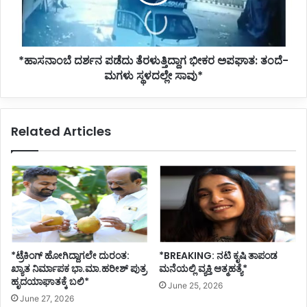
ಅಪಘಾತ:
ತಂದೆ-
ಮಗಳು
ಸ್ಥಳದಲ್ಲೇ
*ಹಾಸನಾಂಬೆ ದರ್ಶನ ಪಡೆದು ತೆರಳುತ್ತಿದ್ದಾಗ ಭೀಕರ ಅಪಘಾತ: ತಂದೆ-
ಸಾವು*
ಮಗಳು ಸ್ಥಳದಲ್ಲೇ ಸಾವು*
Related Articles
*ಟ್ರೆಕಿಂಗ್ ಹೋಗಿದ್ದಾಗಲೇ ದುರಂತ:
*BREAKING: ನಟಿ ಕೃಷಿ ತಾಪಂಡ
ಖ್ಯಾತ ನಿರ್ಮಾಪಕ ಭಾ.ಮಾ.ಹರೀಶ್ ಪುತ್ರ
ಮನೆಯಲ್ಲಿ ವ್ಯಕ್ತಿ ಆತ್ಮಹತ್ಯೆ*
ಹೃದಯಾಘಾತಕ್ಕೆ ಬಲಿ*
June 25, 2026
June 27, 2026