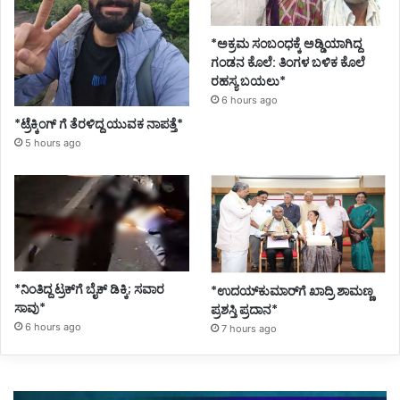
*ಅಕ್ರಮ ಸಂಬಂಧಕ್ಕೆ ಅಡ್ಡಿಯಾಗಿದ್ದ
ಗಂಡನ ಕೊಲೆ: ತಿಂಗಳ ಬಳಿಕ ಕೊಲೆ
ರಹಸ್ಯ ಬಯಲು*
6 hours ago
*ಟ್ರೆಕ್ಕಿಂಗ್ ಗೆ ತೆರಳಿದ್ದ ಯುವಕ ನಾಪತ್ತೆ*
5 hours ago
*ನಿಂತಿದ್ದ ಟ್ರಕ್‌ಗೆ ಬೈಕ್ ಡಿಕ್ಕಿ; ಸವಾರ
*ಉದಯ್‌ಕುಮಾರ್‌ಗೆ ಖಾದ್ರಿ ಶಾಮಣ್ಣ
ಸಾವು*
ಪ್ರಶಸ್ತಿ ಪ್ರದಾನ*
6 hours ago
7 hours ago