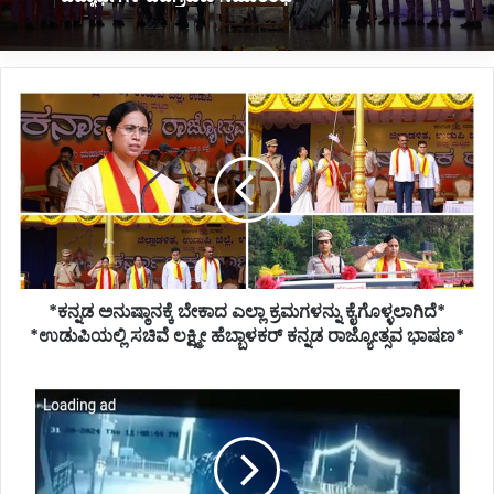
*ಕನ್ನಡ
ಅನುಷ್ಠಾನಕ್ಕೆ
*ಶಿವಶಂಕರ ಜೊಲ್ಲೆ ಇಂಗ್ಲಿಷ್ ಮೀಡಿಯಮ್ ಪಬ್ಲಿಕ್ ಶಾಲೆಯ
ವಿದ್ಯಾರ್ಥಿಗಳ ಪದಗ್ರಹಣ ಸಮಾರಂಭ*
ಬೇಕಾದ
ಎಲ್ಲಾ
ಕ್ರಮಗಳನ್ನು
ಕೈಗೊಳ್ಳಲಾಗಿದೆ*
*ಉಡುಪಿಯಲ್ಲಿ
ಸಚಿವೆ
ಲಕ್ಷ್ಮೀ
*ಕನ್ನಡ ಅನುಷ್ಠಾನಕ್ಕೆ ಬೇಕಾದ ಎಲ್ಲಾ ಕ್ರಮಗಳನ್ನು ಕೈಗೊಳ್ಳಲಾಗಿದೆ*
ಹೆಬ್ಬಾಳಕರ್
ಕನ್ನಡ
*ಉಡುಪಿಯಲ್ಲಿ ಸಚಿವೆ ಲಕ್ಷ್ಮೀ ಹೆಬ್ಬಾಳಕರ್ ಕನ್ನಡ ರಾಜ್ಯೋತ್ಸವ ಭಾಷಣ*
ರಾಜ್ಯೋತ್ಸವ
ಭಾಷಣ*
*ಹಾಸನಾಂಬೆ
ದರ್ಶನ
ಪಡೆದು
ತೆರಳುತ್ತಿದ್ದಾಗ
ಭೀಕರ