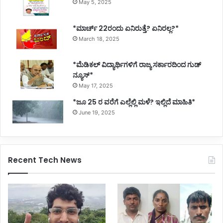
May 5, 2025
*ಮಾರ್ಚ್ 22ರಂದು ಏನಿರುತ್ತೆ? ಏನಿರಲ್ಲ?*
March 18, 2025
*ಮೆಡಿಕಲ್ ವಿದ್ಯಾರ್ಥಿಗಳಿಗೆ ರಾಜ್ಯ ಸರ್ಕಾರದಿಂದ ಗುಡ್
ನ್ಯೂಸ್*
May 17, 2025
*ಜೂ 25 ರ ವರೆಗೆ ಎಲ್ಲೆಲ್ಲಿ ಮಳೆ? ಇಲ್ಲಿದೆ ಮಾಹಿತಿ*
June 19, 2025
Recent Tech News