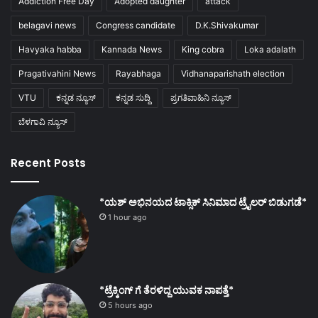
Addiction Free Day
Adopted daughter
attack
belagavi news
Congress candidate
D.K.Shivakumar
Havyaka habba
Kannada News
King cobra
Loka adalath
Pragativahini News
Rayabhaga
Vidhanaparishath election
VTU
ಕನ್ನಡ ನ್ಯೂಸ್
ಕನ್ನಡ ಸುದ್ದಿ
ಪ್ರಗತಿವಾಹಿನಿ ನ್ಯೂಸ್
ಬೆಳಗಾವಿ ನ್ಯೂಸ್
Recent Posts
*ಯಶ್ ಅಭಿನಯದ ಟಾಕ್ಸಿಕ್ ಸಿನಿಮಾದ ಟ್ರೈಲರ್ ಬಿಡುಗಡೆ*
1 hour ago
*ಟ್ರೆಕ್ಕಿಂಗ್ ಗೆ ತೆರಳಿದ್ದ ಯುವಕ ನಾಪತ್ತೆ*
5 hours ago