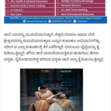
ಡಾಲಿ ಯಾರನ್ನು ಮುದುವೆಯಾಗುತ್ತಾರೆ, ಚಿತ್ರರಂಗದವರಾ ಅಥವಾ ಬೇರೆ
ಕ್ಷೇತ್ರದವರನ್ನು ಮದುವೆಯಾಗುತ್ತಾರಾ ಎನ್ನುವ ಕುತೂಹಲ ಅಭಿಮಾನಿಗಳಿತ್ತು.
ಇದೀಗ ಆ ಎಲ್ಲಾ ಕುತೂಹಲಕ್ಕೆ ತೆರೆ ಎಳೆದಿದ್ದಾರೆ. ಧನಂಜಯ ವೈದ್ಯೆಯನ್ನು ಕೈ
ಹಿಡಿಯುತ್ತಿದ್ದಾರೆ. ಹೌದು ಡಾಲಿ ಮದುವೆಯಾಗುತ್ತಿರುವ ಹುಡುಗಿಯ ಹೆಸರು
ಧನ್ಯತಾ. ಗೈನೋಕಾಲಾಜಿಸ್ಟ್ ಆಗಿರುವ ಧನ್ಯತಾ ಡಾಲಿ ಅನ್ನು ಕೈ ಹಿಡುಯುತ್ತಿದ್ದಾರೆ.