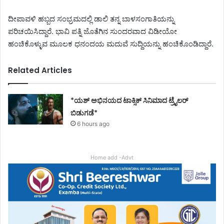
ದೀಪಾವಳಿ ಹಬ್ಬದ ಸಂಭ್ರಮದಲ್ಲಿ ಡಾಲಿ ತನ್ನ ಬಾಳಸಂಗಾತಿಯನ್ನು
ಪರಿಚಯಿಸಿದ್ದಾರೆ. ಭಾವಿ ಪತ್ನಿ ಜೊತೆಗಿನ ಸುಂದರವಾದ ವಿಡೀಯೋ
ಹಂಚಿಕೊಳ್ಳುವ ಮೂಲಕ ಧನಂದಯ ಮದುವೆ ಸುದ್ದಿಯನ್ನು ಹಂಚಿಕೊಂಡಿದ್ದಾರೆ.
Related Articles
*ಯಶ್ ಅಭಿನಯದ ಟಾಕ್ಸಿಕ್ ಸಿನಿಮಾದ ಟ್ರೈಲರ್
ಬಿಡುಗಡೆ*
6 hours ago
Home add -Advt