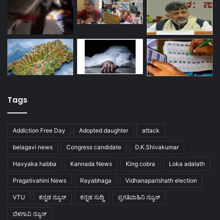
Tags
Addiction Free Day
Adopted daughter
attack
belagavi news
Congress candidate
D.K.Shivakumar
Havyaka habba
Kannada News
King cobra
Loka adalath
Pragativahini News
Rayabhaga
Vidhanaparishath election
VTU
ಕನ್ನಡ ನ್ಯೂಸ್
ಕನ್ನಡ ಸುದ್ದಿ
ಪ್ರಗತಿವಾಹಿನಿ ನ್ಯೂಸ್
ಬೆಳಗಾವಿ ನ್ಯೂಸ್