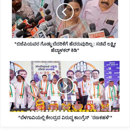
ಬೆದರಿಕೆಗೆ
ಹೆದರುವುದಿಲ್ಲ
:
ಸಚಿವೆ
ಲಕ್ಷ್ಮೀ
ಹೆಬ್ಬಾಳಕರ್
ಕಿಡಿ*
*ಬಿಜೆಪಿಯವರ ಗೊಡ್ಡು ಬೆದರಿಕೆಗೆ ಹೆದರುವುದಿಲ್ಲ : ಸಚಿವೆ ಲಕ್ಷ್ಮೀ
ಹೆಬ್ಬಾಳಕರ್ ಕಿಡಿ*
*ಬೆಳಗಾವಿಯಲ್ಲಿ
ಕೇಂದ್ರದ
ವಿರುದ್ಧ
ಕಾಂಗ್ರೆಸ್‌
'ರಣಕಹಳೆʼ*
*ಬೆಳಗಾವಿಯಲ್ಲಿ ಕೇಂದ್ರದ ವಿರುದ್ಧ ಕಾಂಗ್ರೆಸ್‌ 'ರಣಕಹಳೆʼ*