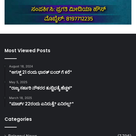
Most Viewed Posts
August 18, 2024
*ಆಗಸ್ಟ್ 21 ರಂದು ಭಾರತ್‌ ಬಂದ್‌ ಗೆ ಕರೆ*
May 5, 2025
*ರಾಜ್ಯ ಸರ್ಕಾರಿ ನೌಕರರ ತುಟ್ಟಿಭತ್ಯೆ ಹೆಚ್ಚಳ*
March 18, 2025
*ಮಾರ್ಚ್ 22ರಂದು ಏನಿರುತ್ತೆ? ಏನಿರಲ್ಲ?*
Categories