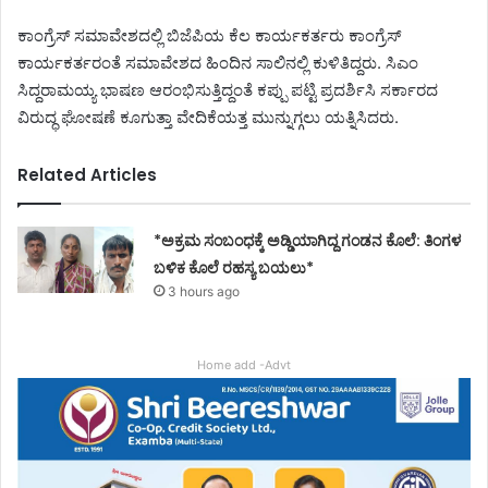
ಕಾಂಗ್ರೆಸ್ ಸಮಾವೇಶದಲ್ಲಿ ಬಿಜೆಪಿಯ ಕೆಲ ಕಾರ್ಯಕರ್ತರು ಕಾಂಗ್ರೆಸ್
ಕಾರ್ಯಕರ್ತರಂತೆ ಸಮಾವೇಶದ ಹಿಂದಿನ ಸಾಲಿನಲ್ಲಿ ಕುಳಿತಿದ್ದರು. ಸಿಎಂ
ಸಿದ್ದರಾಮಯ್ಯ ಭಾಷಣ ಆರಂಭಿಸುತ್ತಿದ್ದಂತೆ ಕಪ್ಪು ಪಟ್ಟಿ ಪ್ರದರ್ಶಿಸಿ ಸರ್ಕಾರದ
ವಿರುದ್ಧ ಘೋಷಣೆ ಕೂಗುತ್ತಾ ವೇದಿಕೆಯತ್ತ ಮುನ್ನುಗ್ಗಲು ಯತ್ನಿಸಿದರು.
Related Articles
*ಅಕ್ರಮ ಸಂಬಂಧಕ್ಕೆ ಅಡ್ಡಿಯಾಗಿದ್ದ ಗಂಡನ ಕೊಲೆ: ತಿಂಗಳ
ಬಳಿಕ ಕೊಲೆ ರಹಸ್ಯ ಬಯಲು*
3 hours ago
Home add -Advt