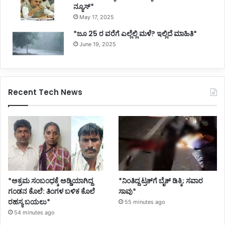
ನ್ಯೂಸ್*
May 17, 2025
*ಜೂ 25 ರ ವರೆಗೆ ಎಲ್ಲೆಲ್ಲಿ ಮಳೆ? ಇಲ್ಲಿದೆ ಮಾಹಿತಿ*
June 19, 2025
Recent Tech News
*ಅಕ್ರಮ ಸಂಬಂಧಕ್ಕೆ ಅಡ್ಡಿಯಾಗಿದ್ದ
*ನಿಂತಿದ್ದ ಟ್ರಕ್‌ಗೆ ಬೈಕ್ ಡಿಕ್ಕಿ; ಸವಾರ
ಗಂಡನ ಕೊಲೆ: ತಿಂಗಳ ಬಳಿಕ ಕೊಲೆ
ಸಾವು*
ರಹಸ್ಯ ಬಯಲು*
55 minutes ago
54 minutes ago