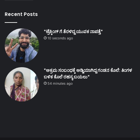
Recent Posts
*ಟ್ರೆಕ್ಕಿಂಗ್ ಗೆ ತೆರಳಿದ್ದ ಯುವಕ ನಾಪತ್ತೆ*
10 seconds ago
*ಅಕ್ರಮ ಸಂಬಂಧಕ್ಕೆ ಅಡ್ಡಿಯಾಗಿದ್ದ ಗಂಡನ ಕೊಲೆ: ತಿಂಗಳ
ಬಳಿಕ ಕೊಲೆ ರಹಸ್ಯ ಬಯಲು*
54 minutes ago