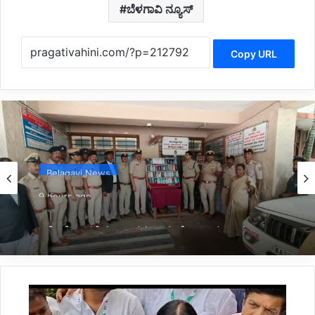
ಬೆಳಗಾವಿ ನ್ಯೂಸ್
Copy URL
Belagavi News
9 hours ago
*ಮೊಬೈಲ್ ಪತ್ತೆಹಚ್ಚಿ ವಾರಸುದಾರರಿಗೆ ಹಿಂದಿರುಗಿಸಿದ
ಬೆಳಗಾವಿ ಪೊಲೀಸರು*
*ಬಿಜೆಪಿಯವರ
ಗೊಡ್ಡು