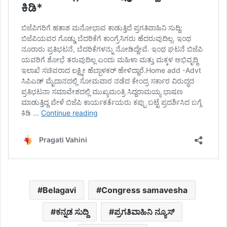
Belagavi
Congress samavesha
ಕನ್ನಡ ಸುದ್ದಿ
ಪ್ರಗತಿವಾಹಿನಿ ನ್ಯೂಸ್