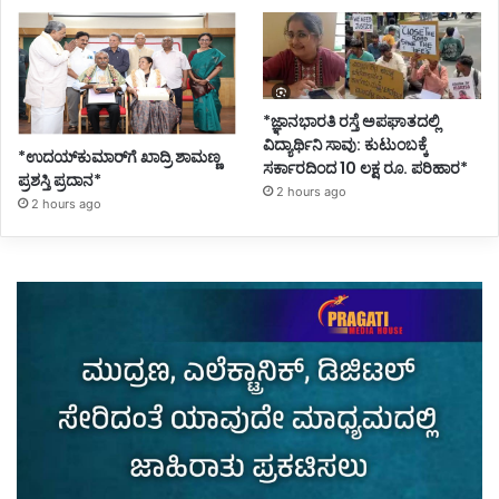
*ಜ್ಞಾನಭಾರತಿ ರಸ್ತೆ ಅಪಘಾತದಲ್ಲಿ
ವಿದ್ಯಾರ್ಥಿನಿ ಸಾವು: ಕುಟುಂಬಕ್ಕೆ
*ಉದಯ್‌ಕುಮಾರ್‌ಗೆ ಖಾದ್ರಿ ಶಾಮಣ್ಣ
ಸರ್ಕಾರದಿಂದ 10 ಲಕ್ಷ ರೂ. ಪರಿಹಾರ*
ಪ್ರಶಸ್ತಿ ಪ್ರದಾನ*
2 hours ago
2 hours ago