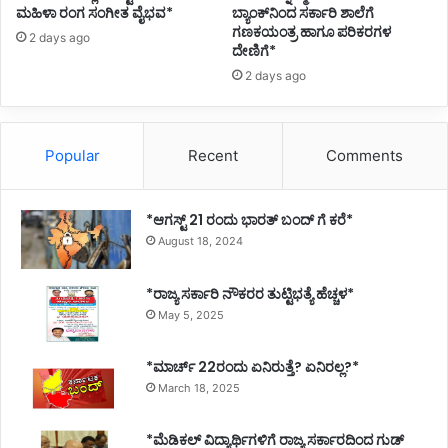
ಮಹಿಳಾ ರಂಗ ಸಂಗೀತ ವೈಭವ*
ಬ್ಯಾಂಕ್‌ನಿಂದ ಸರ್ಕಾರಿ ಶಾಲೆಗೆ
ಗಣಕಯಂತ್ರ ಹಾಗೂ ಪರಿಕರಗಳ
2 days ago
ದೇಣಿಗೆ*
2 days ago
Popular
Recent
Comments
*ಆಗಸ್ಟ್ 21 ರಂದು ಭಾರತ್‌ ಬಂದ್‌ ಗೆ ಕರೆ*
August 18, 2024
*ರಾಜ್ಯ ಸರ್ಕಾರಿ ನೌಕರರ ತುಟ್ಟಿಭತ್ಯೆ ಹೆಚ್ಚಳ*
May 5, 2025
*ಮಾರ್ಚ್ 22ರಂದು ಏನಿರುತ್ತೆ? ಏನಿರಲ್ಲ?*
March 18, 2025
*ಮೆಡಿಕಲ್ ವಿದ್ಯಾರ್ಥಿಗಳಿಗೆ ರಾಜ್ಯ ಸರ್ಕಾರದಿಂದ ಗುಡ್