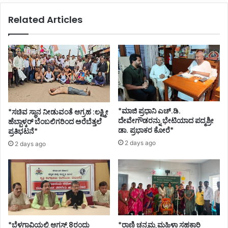
Related Articles
*ಮಾಜಿ ಪ್ರಧಾನಿ ಎಚ್.ಡಿ.
*ಸಚಿವ ಸ್ಥಾನ ನೀಡುವಂತೆ ಆಗ್ರಹ :ಲಕ್ಷ್ಮೀ
ದೇವೇಗೌಡರನ್ನು ಭೇಟಿಯಾದ ಪದ್ಮಶ್ರೀ
ಹೆಬ್ಬಾಳ್ಕರ್ ಬೆಂಬಲಿಗರಿಂದ ಅರೆಬೆತ್ತಲೆ
ಡಾ. ಪ್ರಭಾಕರ ಕೋರೆ*
ಪ್ರತಿಭಟನೆ*
2 days ago
2 days ago
*ಬೆಳಗಾವಿಯಲ್ಲಿ ಆಗಸ್ಟ್ 8ರಂದು
*ರಾಣಿ ಚನ್ನಮ್ಮ ಮಹಿಳಾ ಸಹಕಾರಿ