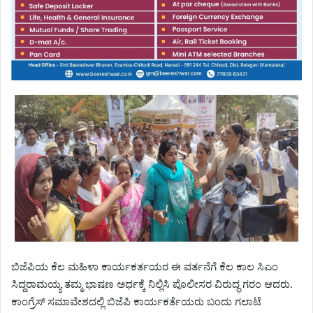
ಬಿಜೆಪಿಯ ಕೆಲ ಮಹಿಳಾ ಕಾರ್ಯಕರ್ತಯರ ಈ ವರ್ತನೆಗೆ ಕೆಲ ಕಾಲ ಸಿಎಂ
ಸಿದ್ದರಾಮಯ್ಯ ತಮ್ಮ ಭಾಷಣ ಅರ್ಧಕ್ಕೆ ನಿಲ್ಲಿಸಿ ಪೊಲೀಸರ ವಿರುದ್ಧ ಗರಂ ಆದರು.
ಕಾಂಗ್ರೆಸ್ ಸಮಾವೇಶದಲ್ಲಿ ಬಿಜೆಪಿ ಕಾರ್ಯಕರ್ತೆಯರು ಬಂದು ಗಲಾಟೆ