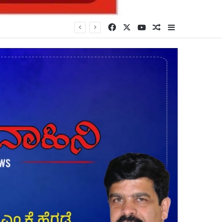
Facebook
X
YouTube
Random Article
Sidebar