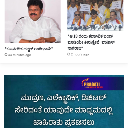
*ಆ.13 ರಂದು ಕರ್ನಾಟಕ ಬಂದ್
ಮಾಡಿಯೇ ತೀರುತ್ತೇವೆ: ವಾಟಾಳ್
ನಾಗರಾಜ*
*ಬಸನಗೌಡ ದದ್ದಲ್‌ ರಾಜೀನಾಮೆ*
2 hours ago
44 minutes ago