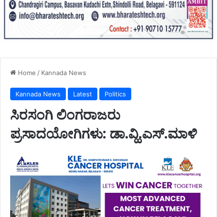
Home
/
Kannada News
Kannada News
Latest
Politics
ಸಿರಸಂಗಿ ಲಿಂಗರಾಜರು
ಪ್ರಸಾದಯೋಗಿಗಳು: ಡಾ.ವ್ಹಿ.ಎಸ್.ಮಾಳಿ