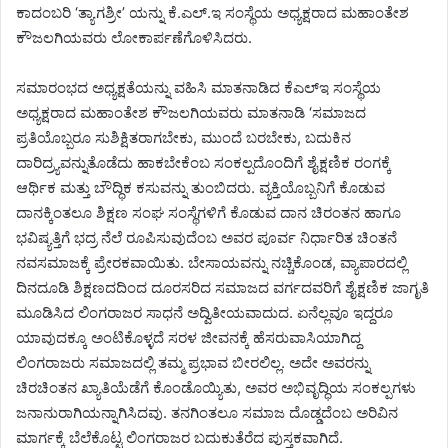
ಕಾದಂಬರಿ ‘ತ್ಯಾಗಶ್ರೀ’ ಯನ್ನು ಕೆ.ಎಲ್.ಇ ಸಂಸ್ಥೆಯ ಅಧ್ಯಕ್ಷರಾದ ಮಹಾಂತೇಶ
ಕೌಜಲಗಿಯವರು ಲೋಕಾರ್ಪಣೆಗೊಳಿಸಿದರು.
ಸಮಾರಂಭದ ಅಧ್ಯಕ್ಷತೆಯನ್ನು ವಹಿಸಿ ಮಾತನಾಡಿದ ಕೆಎಲ್‌ಇ ಸಂಸ್ಥೆಯ
ಅಧ್ಯಕ್ಷರಾದ ಮಹಾಂತೇಶ ಕೌಜಲಗಿಯವರು ಮಾತನಾಡಿ ‘ಸಮಾಜದ
ಪ್ರತಿಯೊಬ್ಬರೂ ಸುಶಿಕ್ಷಿತರಾಗಬೇಕು, ಮುಂದೆ ಬರಬೇಕು, ಬದುಕಿನ
ದಾರಿದ್ರ್ಯವನ್ನುತೊಡೆದು ಹಾಕಬೇಕೆಂಬ ಸಂಕಲ್ಪದೊಂದಿಗೆ ಶೈಕ್ಷಣಿಕ ರಂಗಕ್ಕೆ
ಆರ್ಥಿಕ ಮತ್ತು ಬೌದ್ಧಿಕ ಕಸುವನ್ನು ತುಂಬಿದರು. ವ್ಯಕ್ತಿಯೊಬ್ಬನಿಗೆ ಕೊಡುವ
ದಾನಕ್ಕಿಂತಲೂ ಶಿಕ್ಷಣ ಸಂಘ ಸಂಸ್ಥೆಗಳಿಗೆ ಕೊಡುವ ದಾನ ಚಿರಂತನ ಹಾಗೂ
ಭವಿಷ್ಯತ್ತಿಗೆ ಭದ್ರ ನೆಲೆ ರೂಪಿಸುವುದೆಂಬ ಅವರ ಪೂರ್ವ ನಿರ್ಧಾರಿತ ಚಿಂತನೆ
ನವಸಮಾಜಕ್ಕೆ ಪ್ರೇರಕವಾಯಿತು. ಬೇಸಾಯವನ್ನು ನಚ್ಚಿಕೊಂಡ, ವ್ಯಾಪಾರದಲ್ಲಿ
ದಿನದೂಡಿ ಶಿಕ್ಷಣದದಿಂದ ದೂರಸರಿದ ಸಮಾಜದ ವರ್ಗದವರಿಗೆ ಶೈಕ್ಷಣಿಕ ಜಾಗೃತಿ
ಮೂಡಿಸಿದ ಲಿಂಗರಾಜರ ಸಾಧನೆ ಅದ್ವಿತೀಯವಾದುದ. ಏನೆಲ್ಲವೂ ಇದ್ದರೂ
ಯಾವುದಕ್ಕೂ ಅಂಟಿಕೊಳ್ಳದೆ ಸರಳ ಜೀವನಕ್ಕೆ ಹೆಸರುವಾಸಿಯಾಗಿದ್ದ
ಲಿಂಗರಾಜರು ಸಮಾಜದಲ್ಲಿ ತಮ್ಮ ಪ್ರಭಾವ ಬೀರಲಿಲ್ಲ. ಅದೇ ಅವರನ್ನು
ಚಿರಚಿಂತನ ಖ್ಯಾತಿಯೆಡೆಗೆ ಕೊಂಡೊಯ್ಯಿತು, ಅವರ ಅಭಿವೃದ್ಧಿಯ ಸಂಕಲ್ಪಗಳು
ಜನಾನುರಾಗಿಯನ್ನಾಗಿಸಿದವು. ತನಗಿಂತಲೂ ಸಮಾಜ ದೊಡ್ಡದೆಂಬ ಅರಿವಿನ
ಮಾರ್ಗಕ್ಕೆ ಬೆಲೆಕೊಟ್ಟ ಲಿಂಗರಾಜರ ಬದುಕುತೆರೆದ ಪುಸ್ತಕವಾಗಿದೆ.