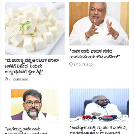
ಕ
ನ್
ನ
ಡ
ಸಾಂ
ಸ್
ಕೃ
ತಿ
ಕ
*ರಾಜೀನಾಮೆ ವಾಪಸ್ ಪಡೆದ
ಯಶವಂತರಾಯಗೌಡ ಪಾಟೀಲ್*
ಉ
*ಮಹಾರಾಷ್ಟ್ರದಲ್ಲಿ ಅನಲಾಗ್ ಪನೀರ್
ತ್
9 hours ago
ಬಳಕೆಗೆ ನಿಷೇಧ: ನಿಯಮ
ಸ
ಉಲ್ಲಂಘಿಸಿದರೆ ಜೈಲು ಶಿಕ್ಷೆ*
ವ
7 hours ago
ಕ್
ಕೆ
ಚಾ
ಲ
ನೆ
*ಉದ್ಯೋಗ ಖಾತ್ರಿ: ಗ್ರಾ.ಪಂ.ಗೆ ಎಸ್ಓಪಿ,
*ನಾಗೇಂದ್ರ ರಾಜೀನಾಮೆ
ಮಾರ್ಗಸೂಚಿ ಕಳಿಸಿ: ಗ್ರಾಮೀಣರಿಗೆ