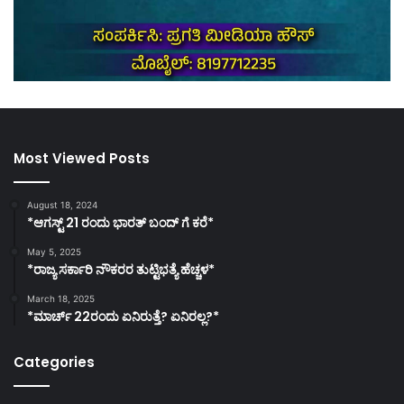
Most Viewed Posts
August 18, 2024
*ಆಗಸ್ಟ್ 21 ರಂದು ಭಾರತ್‌ ಬಂದ್‌ ಗೆ ಕರೆ*
May 5, 2025
*ರಾಜ್ಯ ಸರ್ಕಾರಿ ನೌಕರರ ತುಟ್ಟಿಭತ್ಯೆ ಹೆಚ್ಚಳ*
March 18, 2025
*ಮಾರ್ಚ್ 22ರಂದು ಏನಿರುತ್ತೆ? ಏನಿರಲ್ಲ?*
Categories