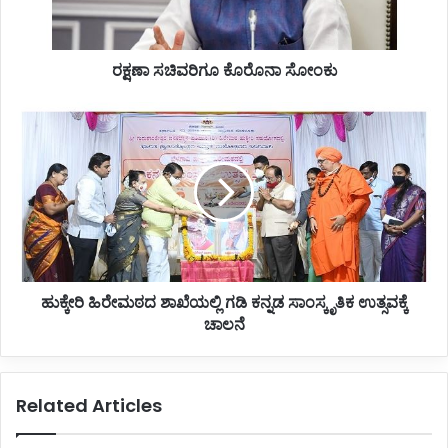
ವ
ರಿ
ಗೂ
ರಕ್ಷಣಾ ಸಚಿವರಿಗೂ ಕೊರೊನಾ ಸೋಂಕು
ಕೊ
ರೊ
ನಾ
ಹು
ಸೋಂ
ಕ್
ಕು
ಕೇ
ರಿ
ಹಿ
ರೇ
ಮ
ಠ
ದ
ಹುಕ್ಕೇರಿ ಹಿರೇಮಠದ ಶಾಖೆಯಲ್ಲಿ ಗಡಿ ಕನ್ನಡ ಸಾಂಸ್ಕೃತಿಕ ಉತ್ಸವಕ್ಕೆ
ಶಾ
ಚಾಲನೆ
ಖೆ
ಯ
ಲ್
ಲಿ
Related Articles
ಗ
ಡಿ