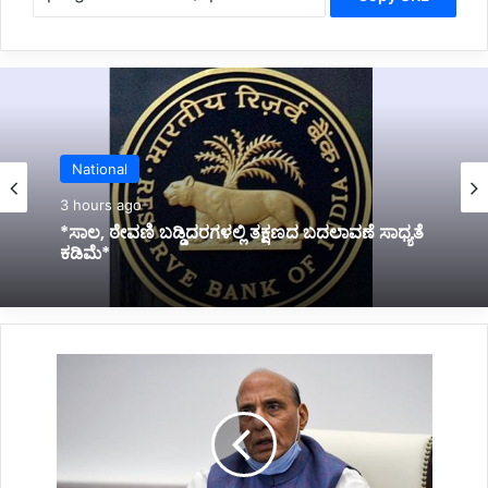
Politics
3 hours ago
*ಬಸನಗೌಡ ದದ್ದಲ್‌ ರಾಜೀನಾಮೆ*
ರ
ಕ್
ಷ
ಣಾ
ಸ
ಚಿ