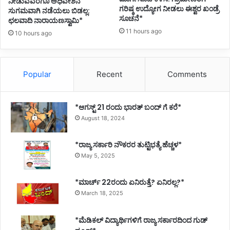
ನೀಡುವವರೆಗೂ ಅಧಿವೇಶನ
ಗರಿಷ್ಠ ಉದ್ಯೋಗ ನೀಡಲು ಈಶ್ವರ ಖಂಡ್ರೆ
ಸುಗಮವಾಗಿ ನಡೆಯಲು ಬಿಡಲ್ಲ:
ಸೂಚನೆ*
ಛಲವಾದಿ ನಾರಾಯಣಸ್ವಾಮಿ*
11 hours ago
10 hours ago
Popular
Recent
Comments
*ಆಗಸ್ಟ್ 21 ರಂದು ಭಾರತ್‌ ಬಂದ್‌ ಗೆ ಕರೆ*
August 18, 2024
*ರಾಜ್ಯ ಸರ್ಕಾರಿ ನೌಕರರ ತುಟ್ಟಿಭತ್ಯೆ ಹೆಚ್ಚಳ*
May 5, 2025
*ಮಾರ್ಚ್ 22ರಂದು ಏನಿರುತ್ತೆ? ಏನಿರಲ್ಲ?*
March 18, 2025
*ಮೆಡಿಕಲ್ ವಿದ್ಯಾರ್ಥಿಗಳಿಗೆ ರಾಜ್ಯ ಸರ್ಕಾರದಿಂದ ಗುಡ್