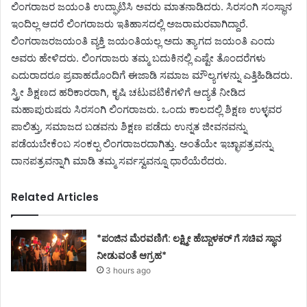
ಲಿಂಗರಾಜರ ಜಯಂತಿ ಉದ್ಘಾಟಿಸಿ ಅವರು ಮಾತನಾಡಿದರು. ಸಿರಸಂಗಿ ಸಂಸ್ಥಾನ
ಇಂದಿಲ್ಲ ಆದರೆ ಲಿಂಗರಾಜರು ಇತಿಹಾಸದಲ್ಲಿ ಅಜರಾಮರವಾಗಿದ್ದಾರೆ.
ಲಿಂಗರಾಜರಜಯಂತಿ ವ್ಯಕ್ತಿ ಜಯಂತಿಯಲ್ಲ ಅದು ತ್ಯಾಗದ ಜಯಂತಿ ಎಂದು
ಅವರು ಹೇಳಿದರು. ಲಿಂಗರಾಜರು ತಮ್ಮ ಬದುಕಿನಲ್ಲಿ ಎಷ್ಟೇ ತೊಂದರೆಗಳು
ಎದುರಾದರೂ ಪ್ರವಾಹದೊಂದಿಗೆ ಈಜಾಡಿ ಸಮಾಜ ಮೌಲ್ಯಗಳನ್ನು ಎತ್ತಿಹಿಡಿದರು.
ಸ್ತ್ರೀ ಶಿಕ್ಷಣದ ಹರಿಕಾರರಾಗಿ, ಕೃಷಿ ಚಟುವಟಿಕೆಗಳಿಗೆ ಆದ್ಯತೆ ನೀಡಿದ
ಮಹಾಪುರುಷರು ಸಿರಸಂಗಿ ಲಿಂಗರಾಜರು. ಒಂದು ಕಾಲದಲ್ಲಿ ಶಿಕ್ಷಣ ಉಳ್ಳವರ
ಪಾಲಿತ್ತು, ಸಮಾಜದ ಬಡವನು ಶಿಕ್ಷಣ ಪಡೆದು ಉನ್ನತ ಜೀವನವನ್ನು
ಪಡೆಯಬೇಕೆಂಬ ಸಂಕಲ್ಪ ಲಿಂಗರಾಜರದಾಗಿತ್ತು. ಅಂತೆಯೇ ಇಚ್ಛಾಪತ್ರವನ್ನು
ದಾನಪತ್ರವನ್ನಾಗಿ ಮಾಡಿ ತಮ್ಮ ಸರ್ವಸ್ವವನ್ನೂ ಧಾರೆಯೆರೆದರು.
Related Articles
*ಪಂಜಿನ ಮೆರವಣಿಗೆ: ಲಕ್ಷ್ಮೀ ಹೆಬ್ಬಾಳಕರ್ ಗೆ ಸಚಿವ ಸ್ಥಾನ
ನೀಡುವಂತೆ ಆಗ್ರಹ*
3 hours ago