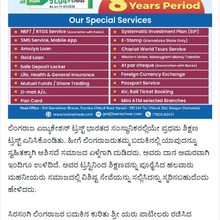
ಲಿಂಗರಾಜ ಏಜ್ಯುಕೇಶನ್‌ ಟ್ರಸ್ಟ್ ಭಾರತದ ಸಂಸ್ಥಾನಿಕರಲ್ಲಿಯೇ ಪ್ರಥಮ ಶಿಕ್ಷಣ
ಟ್ರಸ್ಟ್ ಎನಿಸಿಕೊಂಡಿತು. ಹೀಗೆ ಲಿಂಗರಾಜರುತಮ್ಮ ಬದುಕಿನಲ್ಲಿ ಯಾವುದನ್ನೂ
ಸ್ವಹಿತಕ್ಕಾಗಿ ಆಶಿಸದೆ ಸಮಾಜದ ಏಳ್ಗೆಗಾಗಿ ದುಡಿದರು. ಅವರು ದಾನ ಅಮರವಾಗಿ
ಇಂದಿಗೂ ಉಳಿದಿದೆ. ಅವರ ಟ್ರಸ್ಟಿನಿಂದ ಶಿಕ್ಷಣವನ್ನು ಪೂರೈಸಿದ ಹಲವಾರು
ಮಹನೀಯರು ಸಮಾಜದಲ್ಲಿ ವಿಶಿಷ್ಟ ಸೇವೆಯನ್ನು ಸಲ್ಲಿಸಿದನ್ನು ಸ್ಮರಿಸಬಹುದೆಂದು
ಹೇಳಿದರು.
ಸಿರಸಂಗಿ ಲಿಂಗರಾಜರ ಬದುಕಿನ ಕುರಿತು ಶ್ರೀ ಯರು ಪಾಟೀಲರು ರಚಿಸಿದ