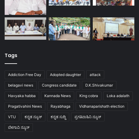
Tags
Addiction Free Day
Adopted daughter
attack
belagavi news
Congress candidate
D.K.Shivakumar
Havyaka habba
Kannada News
King cobra
Loka adalath
Pragativahini News
Rayabhaga
Vidhanaparishath election
VTU
ಕನ್ನಡ ನ್ಯೂಸ್
ಕನ್ನಡ ಸುದ್ದಿ
ಪ್ರಗತಿವಾಹಿನಿ ನ್ಯೂಸ್
ಬೆಳಗಾವಿ ನ್ಯೂಸ್