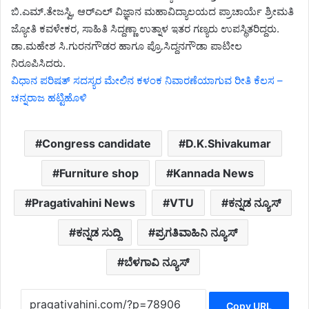
ಬಿ.ಎಮ್.ತೇಜಸ್ವಿ, ಆರ್‌ಎಲ್ ವಿಜ್ಞಾನ ಮಹಾವಿದ್ಯಾಲಯದ ಪ್ರಾಚಾರ್ಯೆ ಶ್ರೀಮತಿ
ಜ್ಯೋತಿ ಕವಳೇಕರ, ಸಾಹಿತಿ ಸಿದ್ದಣ್ಣಾ ಉತ್ನಾಳ ಇತರ ಗಣ್ಯರು ಉಪಸ್ಥಿತರಿದ್ದರು.
ಡಾ.ಮಹೇಶ ಸಿ.ಗುರನಗೌಡರ ಹಾಗೂ ಪ್ರೊ.ಸಿದ್ದನಗೌಡಾ ಪಾಟೀಲ
ನಿರೂಪಿಸಿದರು.
ವಿಧಾನ ಪರಿಷತ್ ಸದಸ್ಯರ ಮೇಲಿನ ಕಳಂಕ ನಿವಾರಣೆಯಾಗುವ ರೀತಿ ಕೆಲಸ –
ಚನ್ನರಾಜ ಹಟ್ಟಿಹೊಳಿ
Congress candidate
D.K.Shivakumar
Furniture shop
Kannada News
Pragativahini News
VTU
ಕನ್ನಡ ನ್ಯೂಸ್
ಕನ್ನಡ ಸುದ್ದಿ
ಪ್ರಗತಿವಾಹಿನಿ ನ್ಯೂಸ್
ಬೆಳಗಾವಿ ನ್ಯೂಸ್
Copy URL