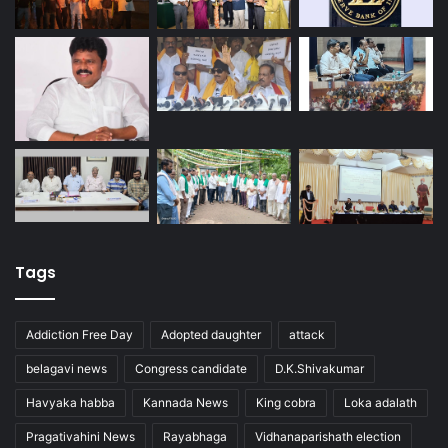
Tags
Addiction Free Day
Adopted daughter
attack
belagavi news
Congress candidate
D.K.Shivakumar
Havyaka habba
Kannada News
King cobra
Loka adalath
Pragativahini News
Rayabhaga
Vidhanaparishath election