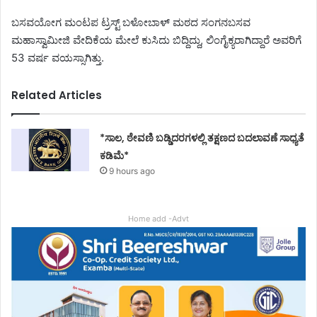
ಬಸವಯೋಗ ಮಂಟಪ ಟ್ರಸ್ಟ್ ಬಳೋಬಾಳ್ ಮಠದ ಸಂಗನಬಸವ
ಮಹಾಸ್ವಾಮೀಜಿ ವೇದಿಕೆಯ ಮೇಲೆ ಕುಸಿದು ಬಿದ್ದಿದ್ದು, ಲಿಂಗೈಕ್ಯರಾಗಿದ್ದಾರೆ ಅವರಿಗೆ
53 ವರ್ಷ ವಯಸ್ಸಾಗಿತ್ತು.
Related Articles
*ಸಾಲ, ಠೇವಣಿ ಬಡ್ಡಿದರಗಳಲ್ಲಿ ತಕ್ಷಣದ ಬದಲಾವಣೆ ಸಾಧ್ಯತೆ
ಕಡಿಮೆ*
9 hours ago
Home add -Advt