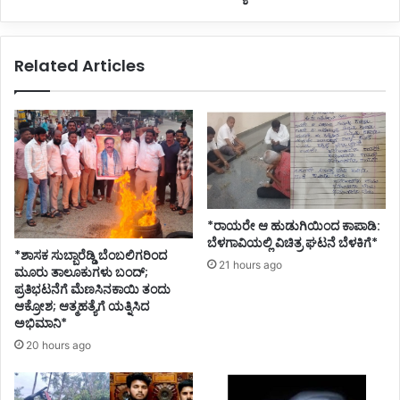
ಜ
ಗೆ
ನ
ಬಾ
ರ
ರಿ
Related Articles
ದು
ಸ
ರ್
ಲು
ಮ
ಮ
ರ
ಹಿ
ಣ
ಳಾ
ಉ
ದ್
ಯೋ
ಗಿ
*ರಾಯರೇ ಆ ಹುಡುಗಿಯಿಂದ ಕಾಪಾಡಿ:
ನೇ
ಬೆಳಗಾವಿಯಲ್ಲಿ ವಿಚಿತ್ರ ಘಟನೆ ಬೆಳಕಿಗೆ*
*ಶಾಸಕ ಸುಬ್ಬಾರೆಡ್ಡಿ ಬೆಂಬಲಿಗರಿಂದ
ಮಿ
21 hours ago
ಮೂರು ತಾಲೂಕುಗಳು ಬಂದ್;
ಸಿ
ಪ್ರತಿಭಟನೆಗೆ ಮೆಣಸಿನಕಾಯಿ ತಂದು
ಕೊಂ
ಆಕ್ರೋಶ; ಆತ್ಮಹತ್ಯೆಗೆ ಯತ್ನಿಸಿದ
ಡ
ಅಭಿಮಾನಿ*
ಉ
20 hours ago
ದ್
ಯ
ಮಿ