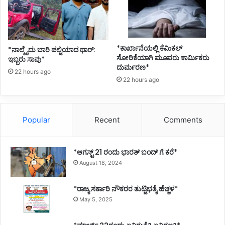
*ಕಾರ್ಖಾನೆಯಲ್ಲಿ ಕೆಮಿಕಲ್
*ನಾಲ್ಕೈದು ಬಾರಿ ಪಲ್ಟಿಯಾದ ಥಾರ್:
ಸೋರಿಕೆಯಾಗಿ ಮೂವರು ಕಾರ್ಮಿಕರು
ಇಬ್ಬರು ಸಾವು*
ದುರ್ಮರಣ*
22 hours ago
22 hours ago
Popular
Recent
Comments
*ಆಗಸ್ಟ್ 21 ರಂದು ಭಾರತ್‌ ಬಂದ್‌ ಗೆ ಕರೆ*
August 18, 2024
*ರಾಜ್ಯ ಸರ್ಕಾರಿ ನೌಕರರ ತುಟ್ಟಿಭತ್ಯೆ ಹೆಚ್ಚಳ*
May 5, 2025