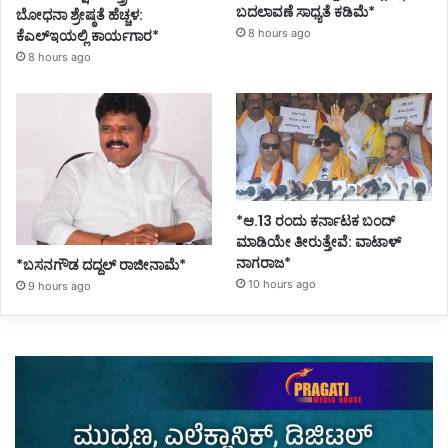
ಬದಲಾವಣೆ ಸಾಧ್ಯತೆ ಕಡಿಮೆ*
ಬೋಧನಾ ಶ್ರೇಷ್ಠತೆ ಹೆಚ್ಚಳ:
ಕೆಎಲ್ಇಯಲ್ಲಿ ಕಾರ್ಯಗಾರ*
8 hours ago
8 hours ago
*ಆ.13 ರಂದು ಕರ್ನಾಟಕ ಬಂದ್
ಮಾಡಿಯೇ ತೀರುತ್ತೇವೆ: ವಾಟಾಳ್
ನಾಗರಾಜ*
*ಬಸನಗೌಡ ದದ್ದಲ್‌ ರಾಜೀನಾಮೆ*
10 hours ago
9 hours ago