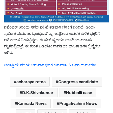
ನವೆಂಬರ್ 6ರಂದು ನಡೆದ ಘಟನೆ ತಡವಾಗಿ ಬೆಳಕಿಗೆ ಬಂದಿದೆ. ಅಂದು
ಸ್ವಾಮೀಜಿಯವರ ಹುಟ್ಟುಹಬ್ಬವಾಗಿದ್ದು, ಜನ್ಮದಿನದ ಆಚರಣೆ ಬಳಿಕ ಭಕ್ತರಿಗೆ
ಆಶಿರ್ವಚನ ನೀಡುತ್ತಿದ್ದರು. ಈ ವೇಳೆ ಹೃದಯಾಘಾತದಿಂದ ಏಕಾಏಕಿ
ಮೃತಪಟ್ಟಿದ್ದಾರೆ. ಈ ಕುರಿತ ವಿಡಿಯೋ ಸಾಮಾಜಿಕ ಜಾಲತಾಣಗಳಲ್ಲಿ ವೈರಲ್
ಆಗಿದೆ.
ಅಂತ್ಯಕ್ರಿಯೆ ಮುಗಿಸಿ ಬರುವಾಗ ಭಿಕರ ಅಪಘಾತ; 6 ಜನರ ದುರ್ಮರಣ
acharaya ratna
Congress candidate
D.K.Shivakumar
Hubballi case
Kannada News
Pragativahini News