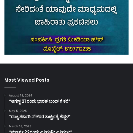
Most Viewed Posts
August 18, 2024
*ಆಗಸ್ಟ್ 21 ರಂದು ಭಾರತ್‌ ಬಂದ್‌ ಗೆ ಕರೆ*
May 5, 2025
*ರಾಜ್ಯ ಸರ್ಕಾರಿ ನೌಕರರ ತುಟ್ಟಿಭತ್ಯೆ ಹೆಚ್ಚಳ*
March 18, 2025
*ಮಾರ್ಚ್ 22ರಂದು ಏನಿರುತ್ತೆ? ಏನಿರಲ್ಲ?*