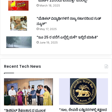
*ಮಾರ್ಚ್ 22ರಂದು ಏನಿರುತ್ತೆ? ಏನಿರಲ್ಲ?*
March 18, 2025
*ಮೆಡಿಕಲ್ ವಿದ್ಯಾರ್ಥಿಗಳಿಗೆ ರಾಜ್ಯ ಸರ್ಕಾರದಿಂದ ಗುಡ್
ನ್ಯೂಸ್*
May 17, 2025
*ಜೂ 25 ರ ವರೆಗೆ ಎಲ್ಲೆಲ್ಲಿ ಮಳೆ? ಇಲ್ಲಿದೆ ಮಾಹಿತಿ*
June 19, 2025
Recent Tech News
*ಸಾಲ, ಠೇವಣಿ ಬಡ್ಡಿದರಗಳಲ್ಲಿ ತಕ್ಷಣದ
*ಡಿಜಿಟಲ್ ಶಿಕ್ಷಣಶಾಸ್ತ್ರದ ಮೂಲಕ