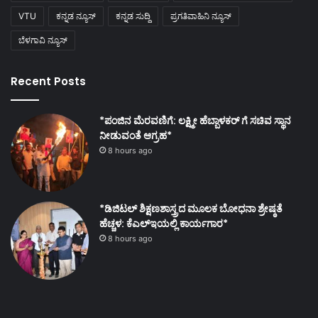
VTU
ಕನ್ನಡ ನ್ಯೂಸ್
ಕನ್ನಡ ಸುದ್ದಿ
ಪ್ರಗತಿವಾಹಿನಿ ನ್ಯೂಸ್
ಬೆಳಗಾವಿ ನ್ಯೂಸ್
Recent Posts
*ಪಂಜಿನ ಮೆರವಣಿಗೆ: ಲಕ್ಷ್ಮೀ ಹೆಬ್ಬಾಳಕರ್ ಗೆ ಸಚಿವ ಸ್ಥಾನ
ನೀಡುವಂತೆ ಆಗ್ರಹ*
8 hours ago
*ಡಿಜಿಟಲ್ ಶಿಕ್ಷಣಶಾಸ್ತ್ರದ ಮೂಲಕ ಬೋಧನಾ ಶ್ರೇಷ್ಠತೆ
ಹೆಚ್ಚಳ: ಕೆಎಲ್ಇಯಲ್ಲಿ ಕಾರ್ಯಗಾರ*
8 hours ago