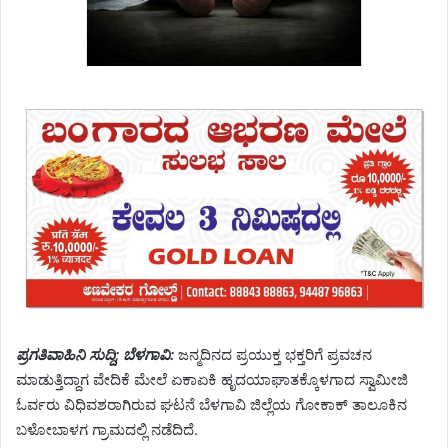
ಪ್ರಗತಿವಾಹಿನಿ ಸುದ್ದಿ; ಬೆಳಗಾವಿ:
ಜನ್ಮದಿನದ ಪ್ರಯುಕ್ತ ಭಕ್ತರಿಗೆ ಪ್ರವಚನ
ಮಾಡುತ್ತಿದ್ದಾಗ ವೇದಿಕೆ ಮೇಲೆ ಏಕಾಏಕಿ ಹೃದಯಾಘಾತಕ್ಕೊಳಗಾದ ಸ್ವಾಮೀಜಿ
ಓರ್ವರು ವಿಧಿವಶರಾಗಿರುವ ಘಟನೆ ಬೆಳಗಾವಿ ಜಿಲ್ಲೆಯ ಗೋಕಾಕ್ ತಾಲೂಕಿನ
ಬಳೋಬಾಳಗ ಗ್ರಾಮದಲ್ಲಿ ನಡೆದಿದೆ.