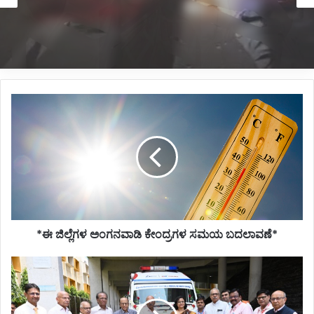
11 hours ago
*ನಿಂತಿದ್ದ ಟ್ರಕ್‌ಗೆ ಬೈಕ್ ಡಿಕ್ಕಿ; ಸವಾರ ಸಾವು*
*ಈ
ಜಿಲ್ಲೆಗಳ
ಅಂಗನವಾಡಿ
ಕೇಂದ್ರಗಳ
ಸಮಯ
ಬದಲಾವಣೆ*
*ಈ ಜಿಲ್ಲೆಗಳ ಅಂಗನವಾಡಿ ಕೇಂದ್ರಗಳ ಸಮಯ ಬದಲಾವಣೆ*
*ಯುನಿಯನ್
ಬ್ಯಾಂಕ್
ಆಫ್
ಇಂಡಿಯಾ