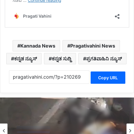
Kannada News
Pragativahini News
ಕನ್ನಡ ನ್ಯೂಸ್
ಕನ್ನಡ ಸುದ್ದಿ
ಪ್ರಗತಿವಾಹಿನಿ ನ್ಯೂಸ್
Copy URL
Belagavi News