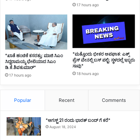
17 hours ago
*ಮತ್ತೊಂದು ಭೀಕರ ಅಪಘಾತ: ಎಕ್ಸ್
*ಖಾತೆ ಹಂಚಿಕೆ ಕಸರತ್ತು: ಮಾಜಿ ಸಿಎಂ
ಪ್ರೆಸ್ ವೇನಲ್ಲಿ ಬಸ್ ಪಲ್ಟಿ; ಸ್ಥಳದಲ್ಲೆ ಇಬ್ಬರು
ಸಿದ್ದರಾಮಯ್ಯ ಭೇಟಿಯಾದ ಸಿಎಂ
ಸಾವು*
ಡಿ.ಕೆ.ಶಿವಕುಮಾರ್*
18 hours ago
17 hours ago
Popular
Recent
Comments
*ಆಗಸ್ಟ್ 21 ರಂದು ಭಾರತ್‌ ಬಂದ್‌ ಗೆ ಕರೆ*
August 18, 2024