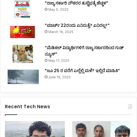
*ರಾಜ್ಯ ಸರ್ಕಾರಿ ನೌಕರರ ತುಟ್ಟಿಭತ್ಯೆ ಹೆಚ್ಚಳ*
May 5, 2025
*ಮಾರ್ಚ್ 22ರಂದು ಏನಿರುತ್ತೆ? ಏನಿರಲ್ಲ?*
March 18, 2025
*ಮೆಡಿಕಲ್ ವಿದ್ಯಾರ್ಥಿಗಳಿಗೆ ರಾಜ್ಯ ಸರ್ಕಾರದಿಂದ ಗುಡ್
ನ್ಯೂಸ್*
May 17, 2025
*ಜೂ 25 ರ ವರೆಗೆ ಎಲ್ಲೆಲ್ಲಿ ಮಳೆ? ಇಲ್ಲಿದೆ ಮಾಹಿತಿ*
June 19, 2025
Recent Tech News