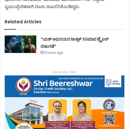
ಸ್ವಯಂಪ್ರೇರಿತವಾಗಿ ದೂರು ದಾಖಲಿಸಿಕೊಂಡಿದ್ದರು.
Related Articles
*ಯಶ್ ಅಭಿನಯದ ಟಾಕ್ಸಿಕ್ ಸಿನಿಮಾದ ಟ್ರೈಲರ್
ಬಿಡುಗಡೆ*
6 hours ago
Home add -Advt