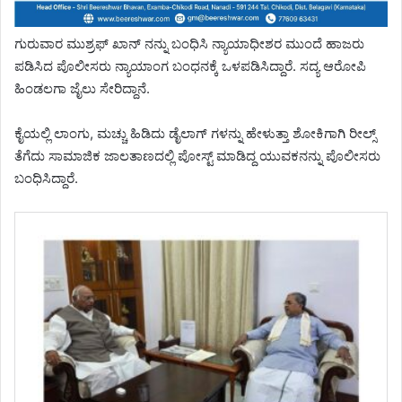
ಗುರುವಾರ ಮುಶ್ರಫ್ ಖಾನ್ ನನ್ನು ಬಂಧಿಸಿ ನ್ಯಾಯಾಧೀಶರ ಮುಂದೆ ಹಾಜರು
ಪಡಿಸಿದ ಪೊಲೀಸರು ನ್ಯಾಯಾಂಗ ಬಂಧನಕ್ಕೆ ಒಳಪಡಿಸಿದ್ದಾರೆ. ಸದ್ಯ ಆರೋಪಿ
ಹಿಂಡಲಗಾ ಜೈಲು ಸೇರಿದ್ದಾನೆ.
ಕೈಯಲ್ಲಿ ಲಾಂಗು, ಮಚ್ಚು ಹಿಡಿದು ಡೈಲಾಗ್ ಗಳನ್ನು ಹೇಳುತ್ತಾ ಶೋಕಿಗಾಗಿ ರೀಲ್ಸ್
ತೆಗೆದು ಸಾಮಾಜಿಕ ಜಾಲತಾಣದಲ್ಲಿ ಪೋಸ್ಟ್ ಮಾಡಿದ್ದ ಯುವಕನನ್ನು ಪೊಲೀಸರು
ಬಂಧಿಸಿದ್ದಾರೆ.