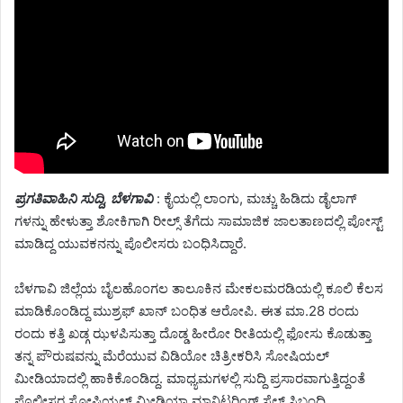
ಪ್ರಗತಿವಾಹಿನಿ ಸುದ್ದಿ, ಬೆಳಗಾವಿ
: ಕೈಯಲ್ಲಿ ಲಾಂಗು, ಮಚ್ಚು ಹಿಡಿದು ಡೈಲಾಗ್
ಗಳನ್ನು ಹೇಳುತ್ತಾ ಶೋಕಿಗಾಗಿ ರೀಲ್ಸ್ ತೆಗೆದು ಸಾಮಾಜಿಕ ಜಾಲತಾಣದಲ್ಲಿ ಪೋಸ್ಟ್
ಮಾಡಿದ್ದ ಯುವಕನನ್ನು ಪೊಲೀಸರು ಬಂಧಿಸಿದ್ದಾರೆ.
ಬೆಳಗಾವಿ ಜಿಲ್ಲೆಯ ಬೈಲಹೊಂಗಲ ತಾಲೂಕಿನ ಮೇಕಲಮರಡಿಯಲ್ಲಿ ಕೂಲಿ ಕೆಲಸ
ಮಾಡಿಕೊಂಡಿದ್ದ ಮುಶ್ರಫ್ ಖಾನ್ ಬಂಧಿತ ಆರೋಪಿ. ಈತ ಮಾ.28 ರಂದು
ರಂದು ಕತ್ತಿ ಖಡ್ಗ ಝಳಪಿಸುತ್ತಾ ದೊಡ್ಡ ಹೀರೋ ರೀತಿಯಲ್ಲಿ ಫೋಸು ಕೊಡುತ್ತಾ
ತನ್ನ ಪೌರುಷವನ್ನು ಮೆರೆಯುವ ವಿಡಿಯೋ ಚಿತ್ರೀಕರಿಸಿ ಸೋಷಿಯಲ್
ಮೀಡಿಯಾದಲ್ಲಿ ಹಾಕಿಕೊಂಡಿದ್ದ. ಮಾಧ್ಯಮಗಳಲ್ಲಿ ಸುದ್ದಿ ಪ್ರಸಾರವಾಗುತ್ತಿದ್ದಂತೆ
ಪೊಲೀಸರ ಸೋಷಿಯಲ್ ಮೀಡಿಯಾ ಮಾನಿಟರಿಂಗ್ ಸೆಲ್ ಸಿಬ್ಬಂದಿ