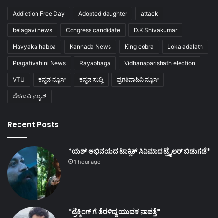
Addiction Free Day
Adopted daughter
attack
belagavi news
Congress candidate
D.K.Shivakumar
Havyaka habba
Kannada News
King cobra
Loka adalath
Pragativahini News
Rayabhaga
Vidhanaparishath election
VTU
ಕನ್ನಡ ನ್ಯೂಸ್
ಕನ್ನಡ ಸುದ್ದಿ
ಪ್ರಗತಿವಾಹಿನಿ ನ್ಯೂಸ್
ಬೆಳಗಾವಿ ನ್ಯೂಸ್
Recent Posts
*ಯಶ್ ಅಭಿನಯದ ಟಾಕ್ಸಿಕ್ ಸಿನಿಮಾದ ಟ್ರೈಲರ್ ಬಿಡುಗಡೆ*
1 hour ago
*ಟ್ರೆಕ್ಕಿಂಗ್ ಗೆ ತೆರಳಿದ್ದ ಯುವಕ ನಾಪತ್ತೆ*