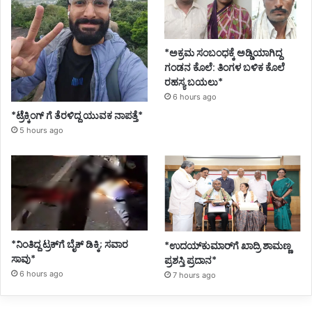
*ಅಕ್ರಮ ಸಂಬಂಧಕ್ಕೆ ಅಡ್ಡಿಯಾಗಿದ್ದ
ಗಂಡನ ಕೊಲೆ: ತಿಂಗಳ ಬಳಿಕ ಕೊಲೆ
ರಹಸ್ಯ ಬಯಲು*
6 hours ago
*ಟ್ರೆಕ್ಕಿಂಗ್ ಗೆ ತೆರಳಿದ್ದ ಯುವಕ ನಾಪತ್ತೆ*
5 hours ago
*ನಿಂತಿದ್ದ ಟ್ರಕ್‌ಗೆ ಬೈಕ್ ಡಿಕ್ಕಿ; ಸವಾರ
*ಉದಯ್‌ಕುಮಾರ್‌ಗೆ ಖಾದ್ರಿ ಶಾಮಣ್ಣ
ಸಾವು*
ಪ್ರಶಸ್ತಿ ಪ್ರದಾನ*
6 hours ago
7 hours ago