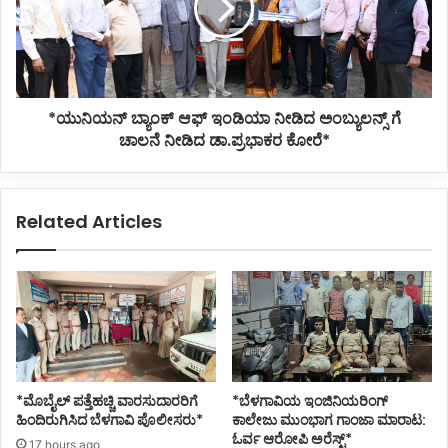
ನೀಡಿದ
ಅಂಬ್ಯುಲನ್ಸ್
ಗೆ
ಚಾಲನೆ
ನೀಡಿದ
*ಯುನಿಯನ್ ಬ್ಯಾಂಕ್ ಆಫ್ ಇಂಡಿಯಾ ನೀಡಿದ ಅಂಬ್ಯುಲನ್ಸ್ ಗೆ
ಡಾ.ಪ್ರಭಾಕರ
ಕೋರೆ*
ಚಾಲನೆ ನೀಡಿದ ಡಾ.ಪ್ರಭಾಕರ ಕೋರೆ*
Related Articles
*ಮೊಬೈಲ್ ಪತ್ತೆಹಚ್ಚಿ ವಾರಸುದಾರರಿಗೆ
*ಬೆಳಗಾವಿಯ ಇಂಜಿನಿಯರಿಂಗ್‌
ಹಿಂದಿರುಗಿಸಿದ ಬೆಳಗಾವಿ ಪೊಲೀಸರು*
ಕಾಲೇಜು ಮುಂಭಾಗ ಗಾಂಜಾ ಮಾರಾಟ:
ಓರ್ವ ಆರೋಪಿ ಅರೆಸ್ಟ್*
17 hours ago