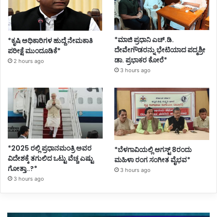
*ಮಾಜಿ ಪ್ರಧಾನಿ ಎಚ್.ಡಿ.
*ಕೃಷಿ ಅಧಿಕಾರಿಗಳ ಹುದ್ದೆ ನೇಮಕಾತಿ
ದೇವೇಗೌಡರನ್ನು ಭೇಟಿಯಾದ ಪದ್ಮಶ್ರೀ
ಪರೀಕ್ಷೆ ಮುಂದೂಡಿಕೆ*
ಡಾ. ಪ್ರಭಾಕರ ಕೋರೆ*
2 hours ago
3 hours ago
*2025 ರಲ್ಲಿ ಪ್ರಧಾನಮಂತ್ರಿ ಅವರ
*ಬೆಳಗಾವಿಯಲ್ಲಿ ಆಗಸ್ಟ್ 8ರಂದು
ವಿದೇಶಕ್ಕೆ ತಗುಲಿದ ಒಟ್ಟು ವೆಚ್ಚ ಎಷ್ಟು
ಮಹಿಳಾ ರಂಗ ಸಂಗೀತ ವೈಭವ*
ಗೋತ್ತಾ..?*
3 hours ago
3 hours ago