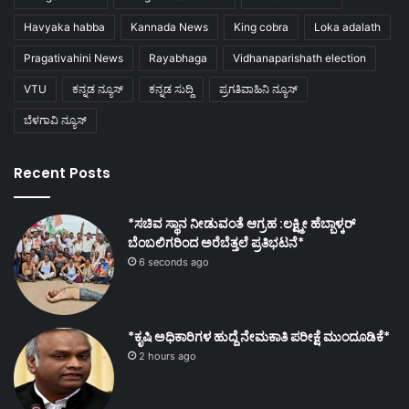
Havyaka habba
Kannada News
King cobra
Loka adalath
Pragativahini News
Rayabhaga
Vidhanaparishath election
VTU
ಕನ್ನಡ ನ್ಯೂಸ್
ಕನ್ನಡ ಸುದ್ದಿ
ಪ್ರಗತಿವಾಹಿನಿ ನ್ಯೂಸ್
ಬೆಳಗಾವಿ ನ್ಯೂಸ್
Recent Posts
*ಸಚಿವ ಸ್ಥಾನ ನೀಡುವಂತೆ ಆಗ್ರಹ :ಲಕ್ಷ್ಮೀ ಹೆಬ್ಬಾಳ್ಕರ್
ಬೆಂಬಲಿಗರಿಂದ ಅರೆಬೆತ್ತಲೆ ಪ್ರತಿಭಟನೆ*
6 seconds ago
*ಕೃಷಿ ಅಧಿಕಾರಿಗಳ ಹುದ್ದೆ ನೇಮಕಾತಿ ಪರೀಕ್ಷೆ ಮುಂದೂಡಿಕೆ*
2 hours ago