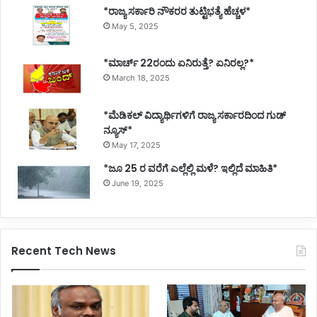
*ರಾಜ್ಯ ಸರ್ಕಾರಿ ನೌಕರರ ತುಟ್ಟಿಭತ್ಯೆ ಹೆಚ್ಚಳ*
May 5, 2025
*ಮಾರ್ಚ್ 22ರಂದು ಏನಿರುತ್ತೆ? ಏನಿರಲ್ಲ?*
March 18, 2025
*ಮೆಡಿಕಲ್ ವಿದ್ಯಾರ್ಥಿಗಳಿಗೆ ರಾಜ್ಯ ಸರ್ಕಾರದಿಂದ ಗುಡ್
ನ್ಯೂಸ್*
May 17, 2025
*ಜೂ 25 ರ ವರೆಗೆ ಎಲ್ಲೆಲ್ಲಿ ಮಳೆ? ಇಲ್ಲಿದೆ ಮಾಹಿತಿ*
June 19, 2025
Recent Tech News