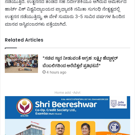
ನಡೆಯುತ್ತಿದೆ. ಉತ್ಖನನದ ತಂಡದ ಸಹ ನಿರ್ದೇಶಕಿಯೂ ಆಗಿರುವ ಅಮೆರ್ಕಾದ
ಹಾರ್ಟ್ ವಿಕ್ ವಿಶ್ವವಿದ್ಯಾಲಯದ ಪ್ರಾಧ್ಯಾಪಕಿ ನಮಿತಾ ಸುಗಂಧಿ ನೇತೃತ್ವದಲ್ಲಿ
ಉತ್ಖನನ ನಡೆಯುತ್ತಿದ್ದು, ಈ ವೇಳೆ ಸುಮಾರು 3-5 ಸಾವಿರ ವರ್ಷಗಳ ಹಿಂದಿನ
ಮಾನವ ಅಸ್ಥಿಪಂಜರಗಳು ಪತ್ತೆಯಾಗಿದೆ.
Related Articles
*ಸಚಿವ ಸ್ಥಾನ ನೀಡುವಂತೆ ಆಗ್ರಹ :ಲಕ್ಷ್ಮೀ ಹೆಬ್ಬಾಳ್ಕರ್
ಬೆಂಬಲಿಗರಿಂದ ಅರೆಬೆತ್ತಲೆ ಪ್ರತಿಭಟನೆ*
4 hours ago
Home add -Advt