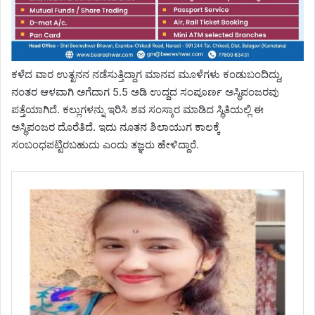
ಕಳೆದ ವಾರ ಉತ್ಖನನ ನಡೆಸುತ್ತಿದ್ದಾಗ ಮಾನವ ಮೂಳೆಗಳು ಕಂಡುಬಂದಿದ್ದು,
ನಂತರ ಆಳವಾಗಿ ಅಗೆದಾಗ 5.5 ಅಡಿ ಉದ್ದದ ಸಂಪೂರ್ಣ ಅಸ್ಥಿಪಂಜರವು
ಪತ್ತೆಯಾಗಿದೆ. ಕಲ್ಲುಗಳನ್ನು ಇರಿಸಿ ಶವ ಸಂಸ್ಕಾರ ಮಾಡಿದ ಸ್ಥಿತಿಯಲ್ಲಿ ಈ
ಅಸ್ಥಿಪಂಜರ ದೊರೆತಿದೆ. ಇದು ನೂತನ ಶಿಲಾಯುಗ ಕಾಲಕ್ಕೆ
ಸಂಬಂಧಪಟ್ಟಿರಬಹುದು ಎಂದು ತಜ್ಞರು ಹೇಳಿದ್ದಾರೆ.