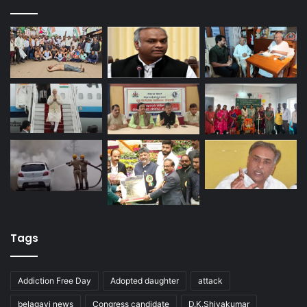
Tags
Addiction Free Day
Adopted daughter
attack
belagavi news
Congress candidate
D.K.Shivakumar