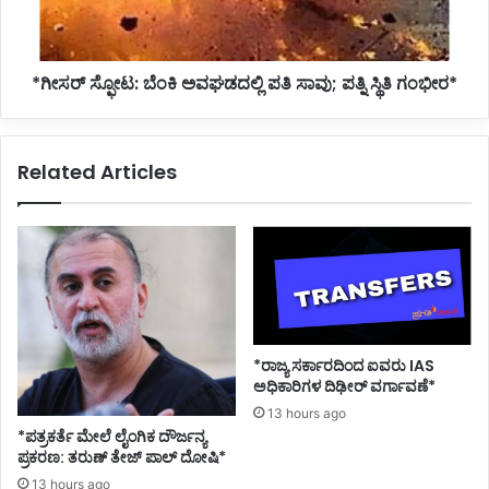
ಪತ್ನಿ
ಸ್ಥಿತಿ
ಗಂಭೀರ*
*ಗೀಸರ್ ಸ್ಫೋಟ: ಬೆಂಕಿ ಅವಘಡದಲ್ಲಿ ಪತಿ ಸಾವು; ಪತ್ನಿ ಸ್ಥಿತಿ ಗಂಭೀರ*
Related Articles
*ರಾಜ್ಯ ಸರ್ಕಾರದಿಂದ ಐವರು IAS
ಅಧಿಕಾರಿಗಳ ದಿಢೀರ್ ವರ್ಗಾವಣೆ*
13 hours ago
*ಪತ್ರಕರ್ತೆ ಮೇಲೆ ಲೈಂಗಿಕ ದೌರ್ಜನ್ಯ
ಪ್ರಕರಣ: ತರುಣ್ ತೇಜ್ ಪಾಲ್ ದೋಷಿ*
13 hours ago