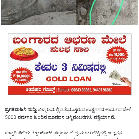
ಪ್ರಗತಿವಾಹಿನಿ ಸುದ್ದಿ:
ಬಳ್ಳಾರಿಯಲ್ಲಿ ನಡೆಯುತ್ತಿರುವ ಉತ್ಖನನದ ಕಾರ್ಯದ ವೇಳೆ
5000 ವರ್ಷಗಳ ಹಿಂದಿನ ಮಾನವನ ಅಸ್ಥಿಪಂಜರಗಳು ಪತ್ತೆಯಾಗಿವೆ.
ಬಳ್ಳಾರಿ ಜಿಲ್ಲೆಯ ತೆಕ್ಕಲಕೋಟೆ ಪಟ್ಟಣದ ಗೌಡ್ರ ಮೂಲೆ ಬೆಟ್ಟದಲ್ಲಿ ಉತ್ಖನನ