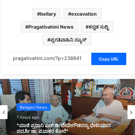
bellary
excavation
Pragativahini News
ಕನ್ನಡ ಸುದ್ದಿ
ಪ್ರಗತಿವಾಹಿನಿ ನ್ಯೂಸ್
Copy URL
Kannada News
8 hours ago
*2025 ರಲ್ಲಿ ಪ್ರಧಾನಮಂತ್ರಿ ಅವರ ವಿದೇಶಕ್ಕೆ ತಗುಲಿದ
ಒಟ್ಟು ವೆಚ್ಚ ಎಷ್ಟು ಗೋತ್ತಾ..?*