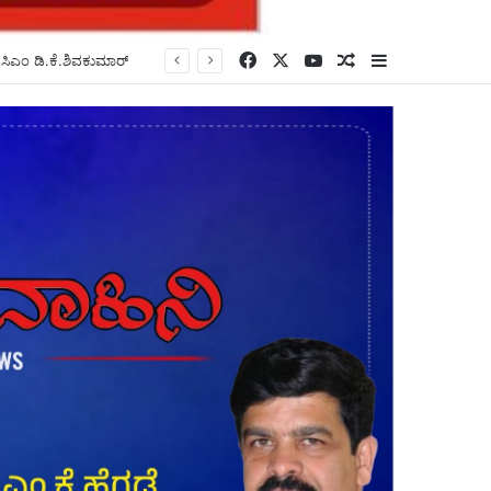
Facebook
X
YouTube
Random Article
Sidebar