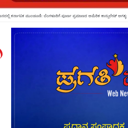
 ಸೀಟು ಕೊಡಲು ಸೂಚಿಸಿದರೂ ಒಪ್ಪದ ಪ್ರಾಂಶುಪಾಲರು!ಶಾಲಾದಿನಗಳನ್ನು ಸ್ಮರಿಸಿದ ಸಿಎಂ*