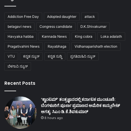
Addiction Free Day
Adopted daughter
attack
belagavi news
Congress candidate
D.K.Shivakumar
Havyaka habba
Kannada News
King cobra
Loka adalath
Pragativahini News
Rayabhaga
Vidhanaparishath election
VTU
ಕನ್ನಡ ನ್ಯೂಸ್
ಕನ್ನಡ ಸುದ್ದಿ
ಪ್ರಗತಿವಾಹಿನಿ ನ್ಯೂಸ್
ಬೆಳಗಾವಿ ನ್ಯೂಸ್
Recent Posts
‘ಕ್ವಾಂಟಮ್’ ತಂತ್ರಜ್ಞಾನದಲ್ಲಿ ಕರ್ನಾಟಕ ಮುಂಚೂಣಿ:
ಬೆಂಗಳೂರಿಗೆ ಪೂರ್ಣ ಪ್ರಮಾಣದ ಅಮೆರಿಕ ಕಾನ್ಸುಲೇಟ್
ಅಗತ್ಯ: ಸಿಎಂ ಡಿ.ಕೆ.ಶಿವಕುಮಾರ್
8 hours ago