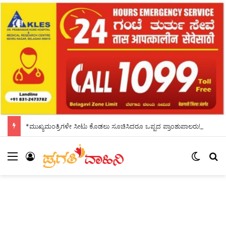
*ಮುಖ್ಯಮಂತ್ರಿಗಳೇ ಸೀಟು ಕೊಡಲು ಸೂಚಿಸಿದರೂ ಒಪ್ಪದ ಪ್ರಾಂಶುಪಾಲರು!ಶಾಲಾದಿನಗಳನ್ನು ಸ್ಮರಿಸಿದ ಸಿಎಂ*
Menu
Log In
Switch
Se