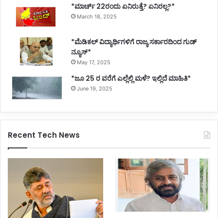
*ಮಾರ್ಚ್ 22ರಂದು ಏನಿರುತ್ತೆ? ಏನಿರಲ್ಲ?*
March 18, 2025
*ಮೆಡಿಕಲ್ ವಿದ್ಯಾರ್ಥಿಗಳಿಗೆ ರಾಜ್ಯ ಸರ್ಕಾರದಿಂದ ಗುಡ್
ನ್ಯೂಸ್*
May 17, 2025
*ಜೂ 25 ರ ವರೆಗೆ ಎಲ್ಲೆಲ್ಲಿ ಮಳೆ? ಇಲ್ಲಿದೆ ಮಾಹಿತಿ*
June 19, 2025
Recent Tech News