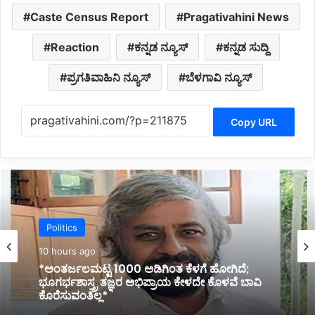
Caste Census Report
Pragativahini News
Reaction
ಕನ್ನಡ ನ್ಯೂಸ್
ಕನ್ನಡ ಸುದ್ದಿ
ಪ್ರಗತಿವಾಹಿನಿ ನ್ಯೂಸ್
ಬೆಳಗಾವಿ ನ್ಯೂಸ್
Copy URL
Politics
10 hours ago
*ಹೊರಟ್ಟಿಯವರಿಂದ ರಾಜೀನಾಮೆ ಪಡೆದ ಸರ್ಕಾರದ ನಡೆ
ಪರಿಷತ್ ಇಹಾಸದಲ್ಲಿ ಕಪ್ಪು ಚುಕ್ಕೆ:ಬಸವರಾಜ ಬೊಮ್ಮಾಯಿ*