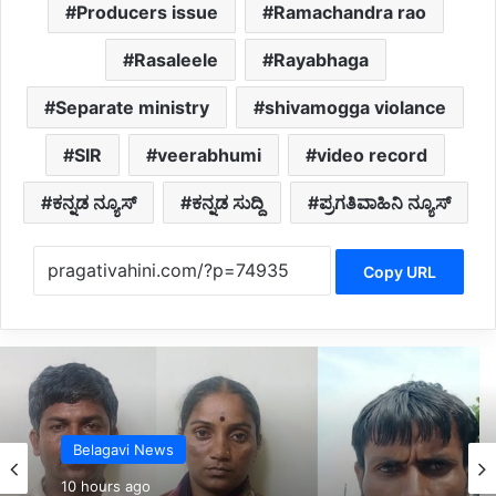
Producers issue
Ramachandra rao
Rasaleele
Rayabhaga
Separate ministry
shivamogga violance
SIR
veerabhumi
video record
ಕನ್ನಡ ನ್ಯೂಸ್
ಕನ್ನಡ ಸುದ್ದಿ
ಪ್ರಗತಿವಾಹಿನಿ ನ್ಯೂಸ್
Copy URL
Belagavi News