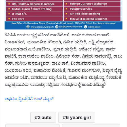
ಕೆಪಿಸಿಸಿ ಕಾರ್ಯಾಧ್ಯಕ್ಷ ಸತೀಶ್ ಜಾರಕಿಹೊಳಿ, ಶಾಸಕರುಗಳಾದ ಅಂಜಲಿ
ನಿಂಬಾಳಕರ್, ಮಹಾಂತೇಶ ಕೌಜಲಗಿ, ಗಣೇಶ ಹುಕ್ಕೇರಿ, ಲಕ್ಷ್ಮಿ ಹೆಬ್ಬಾಳಕರ್,
ಮುಖಂಡರಾದ ಎ.ಬಿ.ಪಾಟೀಲ, ಪ್ರಕಾಶ ಹುಕ್ಕೇರಿ, ಅಶೋಕ ಪಟ್ಟಣ, ಶಾಮ್
ಘಾಟಗೆ, ಕಾಕಾಸಾಹೇಬ ಪಾಟೀಲ, ಫಿರೋಜ್ ಸೇಠ್, ವಿನಯ ನಾವಲಗಟ್ಟಿ, ರಾಜು
ಸೇಠ್, ಸುನೀಲ ಹನಮಣ್ಣವರ್, ರಾಜು ಕಾಗೆ, ವೀರಕುಮಾರ ಪಾಟೀಲ,
ಯುವರಾಜ ಕದಂ, ಮಹಾವೀರ ಮೋಹಿತೆ, ಗಜಾನನ ಮಂಗಸೂಳಿ, ವಿಶ್ವಾಸ ವೈದ್ಯ,
ಅಡಿವೇಶ ಇಟಗಿ, ಬಸವರಾಜ ಮ್ಯಾಗೋಟಿ, ಮಹಾಂತೇಶ ಮತ್ತಿಕೊಪ್ಪ ಸೇರಿದಂತೆ
ಎಲ್ಲ ಪ್ರಮುಖರು ನಾಮಪತ್ರ ಸಲ್ಲಿಸುವ ಸಂದರ್ಭದಲ್ಲಿ ಹಾಜರಿರಲಿದ್ದಾರೆ.
ಆಭರಣ ಪ್ರಿಯರಿಗೆ ಗುಡ್ ನ್ಯೂಸ್
2 auto
6 years girl