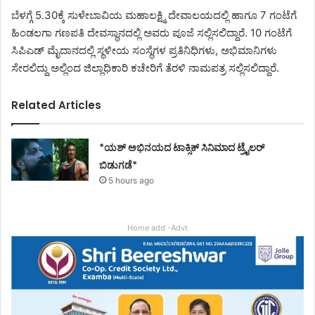
ಬೆಳಗ್ಗೆ 5.30ಕ್ಕೆ ಸುಳೇಬಾವಿಯ ಮಹಾಲಕ್ಷ್ಮಿ ದೇವಾಲಯದಲ್ಲಿ ಹಾಗೂ 7 ಗಂಟೆಗೆ
ಹಿಂಡಲಗಾ ಗಣಪತಿ ದೇವಸ್ಥಾನದಲ್ಲಿ ಅವರು ಪೂಜೆ ಸಲ್ಲಿಸಲಿದ್ದಾರೆ. 10 ಗಂಟೆಗೆ
ಸಿಪಿಎಡ್ ಮೈದಾನದಲ್ಲಿ ಸ್ಥಳೀಯ ಸಂಸ್ಥೆಗಳ ಪ್ರತಿನಿಧಿಗಳು, ಅಭಿಮಾನಿಗಳು
ಸೇರಲಿದ್ದು ಅಲ್ಲಿಂದ ಜಿಲ್ಲಾಧಿಕಾರಿ ಕಚೇರಿಗೆ ತೆರಳಿ ನಾಮಪತ್ರ ಸಲ್ಲಿಸಲಿದ್ದಾರೆ.
Related Articles
*ಯಶ್ ಅಭಿನಯದ ಟಾಕ್ಸಿಕ್ ಸಿನಿಮಾದ ಟ್ರೈಲರ್
ಬಿಡುಗಡೆ*
5 hours ago
Home add -Advt