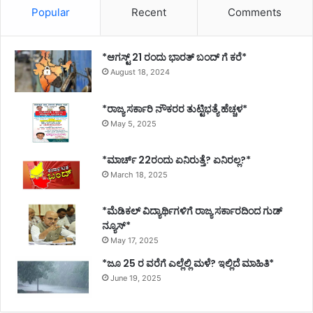
Popular
Recent
Comments
*ಆಗಸ್ಟ್ 21 ರಂದು ಭಾರತ್‌ ಬಂದ್‌ ಗೆ ಕರೆ*
August 18, 2024
*ರಾಜ್ಯ ಸರ್ಕಾರಿ ನೌಕರರ ತುಟ್ಟಿಭತ್ಯೆ ಹೆಚ್ಚಳ*
May 5, 2025
*ಮಾರ್ಚ್ 22ರಂದು ಏನಿರುತ್ತೆ? ಏನಿರಲ್ಲ?*
March 18, 2025
*ಮೆಡಿಕಲ್ ವಿದ್ಯಾರ್ಥಿಗಳಿಗೆ ರಾಜ್ಯ ಸರ್ಕಾರದಿಂದ ಗುಡ್
ನ್ಯೂಸ್*
May 17, 2025
*ಜೂ 25 ರ ವರೆಗೆ ಎಲ್ಲೆಲ್ಲಿ ಮಳೆ? ಇಲ್ಲಿದೆ ಮಾಹಿತಿ*
June 19, 2025