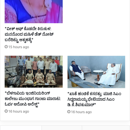
ಡೆ
*ವೀಕ್ ಆಫ್ ಕೊಡದೇ ಕಿರುಕುಳ:
ಮನನೊಂದ ಮಹಿಳೆ ಡೆತ್ ನೋಟ್
ಬರೆದಿಟ್ಟು ಆತ್ಮಹತ್ಯೆ*
15 hours ago
*ಬೆಳಗಾವಿಯ ಇಂಜಿನಿಯರಿಂಗ್‌
*ಖಾತೆ ಹಂಚಿಕೆ ಕಸರತ್ತು: ಮಾಜಿ ಸಿಎಂ
ಕಾಲೇಜು ಮುಂಭಾಗ ಗಾಂಜಾ ಮಾರಾಟ:
ಸಿದ್ದರಾಮಯ್ಯ ಭೇಟಿಯಾದ ಸಿಎಂ
ಓರ್ವ ಆರೋಪಿ ಅರೆಸ್ಟ್*
ಡಿ.ಕೆ.ಶಿವಕುಮಾರ್*
16 hours ago
16 hours ago