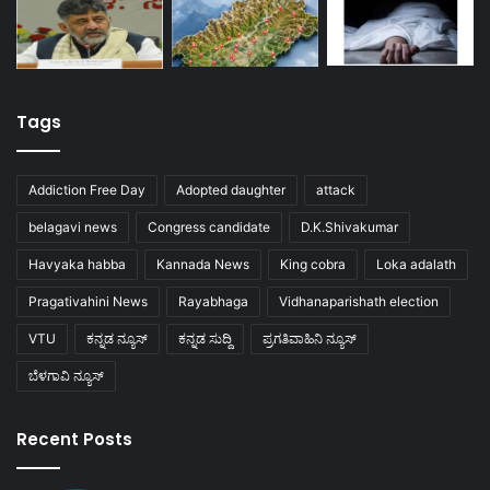
Tags
Addiction Free Day
Adopted daughter
attack
belagavi news
Congress candidate
D.K.Shivakumar
Havyaka habba
Kannada News
King cobra
Loka adalath
Pragativahini News
Rayabhaga
Vidhanaparishath election
VTU
ಕನ್ನಡ ನ್ಯೂಸ್
ಕನ್ನಡ ಸುದ್ದಿ
ಪ್ರಗತಿವಾಹಿನಿ ನ್ಯೂಸ್
ಬೆಳಗಾವಿ ನ್ಯೂಸ್
Recent Posts