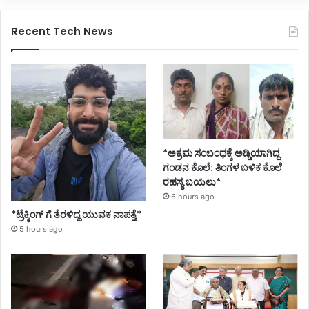
Recent Tech News
*ಅಕ್ರಮ ಸಂಬಂಧಕ್ಕೆ ಅಡ್ಡಿಯಾಗಿದ್ದ
ಗಂಡನ ಕೊಲೆ: ತಿಂಗಳ ಬಳಿಕ ಕೊಲೆ
ರಹಸ್ಯ ಬಯಲು*
6 hours ago
*ಟ್ರೆಕ್ಕಿಂಗ್ ಗೆ ತೆರಳಿದ್ದ ಯುವಕ ನಾಪತ್ತೆ*
5 hours ago