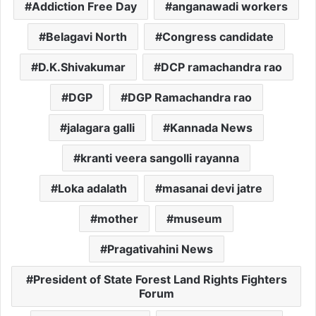
Addiction Free Day
anganawadi workers
Belagavi North
Congress candidate
D.K.Shivakumar
DCP ramachandra rao
DGP
DGP Ramachandra rao
jalagara galli
Kannada News
kranti veera sangolli rayanna
Loka adalath
masanai devi jatre
mother
museum
Pragativahini News
President of State Forest Land Rights Fighters
Forum