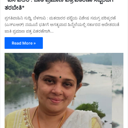
ತರಬೇತಿ*
ಪ್ರಗತಿವಾಹಿನಿ ಸುದ್ದಿ, ಬೆಳಗಾವಿ : ಮತದಾರರ ಪಟ್ಟಿಯ ವಿಶೇಷ ಸಮಗ್ರ ಪರಿಷ್ಕರಣೆ
(ಎಸ್ಐಆರ್) ನಮೂನೆ ಭರ್ತಿಗೆ ಅಗತ್ಯವಾದ ಹಿನ್ನೆಲೆಯಲ್ಲಿ ಸರ್ಕಾರದ ಆದೇಶದಂತೆ
ಜಾತಿ ಪ್ರಮಾಣ ಪತ್ರ ವಿತರಣೆಗಾಗಿ…
Read More »