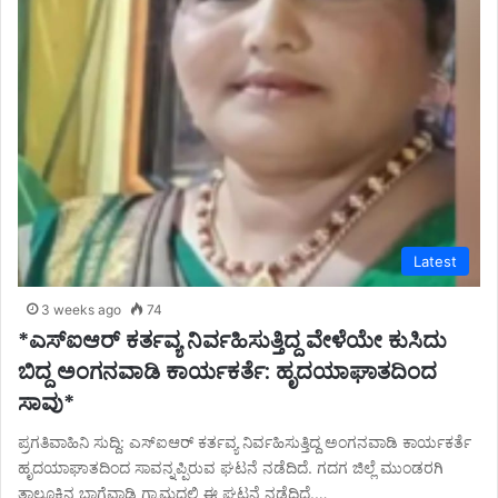
Latest
3 weeks ago
74
*ಎಸ್‌ಐಆರ್ ಕರ್ತವ್ಯ ನಿರ್ವಹಿಸುತ್ತಿದ್ದ ವೇಳೆಯೇ ಕುಸಿದು
ಬಿದ್ದ ಅಂಗನವಾಡಿ ಕಾರ್ಯಕರ್ತೆ: ಹೃದಯಾಘಾತದಿಂದ
ಸಾವು*
ಪ್ರಗತಿವಾಹಿನಿ ಸುದ್ದಿ: ಎಸ್‌ಐಆರ್ ಕರ್ತವ್ಯ ನಿರ್ವಹಿಸುತ್ತಿದ್ದ ಅಂಗನವಾಡಿ ಕಾರ್ಯಕರ್ತೆ
ಹೃದಯಾಘಾತದಿಂದ ಸಾವನ್ನಪ್ಪಿರುವ ಘಟನೆ ನಡೆದಿದೆ. ಗದಗ ಜಿಲ್ಲೆ ಮುಂಡರಗಿ
ತಾಲೂಕಿನ ಬಾಗೆವಾಡಿ ಗ್ರಾಮದಲ್ಲಿ ಈ ಘಟನೆ ನಡೆದಿದೆ.…