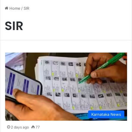
Home
/
SIR
SIR
Karnataka News
2 days ago
77