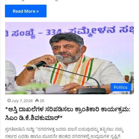
Read More »
Politics
July 7, 2026
26
*ಆಸ್ತಿ ದಾಖಲೆಗಳ ಸರಿಪಡಿಸಲು ಕ್ರಾಂತಿಕಾರಿ ಕಾರ್ಯಕ್ರಮ:
ಸಿಎಂ ಡಿ.ಕೆ.ಶಿವಕುಮಾರ್*
ಪ್ರಗತಿವಾಹಿನಿ ಸುದ್ದಿ: “ನಗರಗಳತ್ತ ಜನರು ವಲಸೆ ಬರುವುದನ್ನು ತಪ್ಪಿಸಲು ನಮ್ಮ
ಸರ್ಕಾರ ಎರಡು ಹಾಗೂ ಮೂರನೇ ಹಂತದ ನಗರಗಳಲ್ಲಿ ಉದ್ಯಮಗಳ ಸೃಷ್ಟಿಗೆ