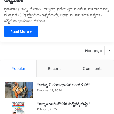
ಹಟ್ಟಿಹೊಳಿ*
ಪ್ರಗತಿವಾಹಿನಿ ಸುದ್ದಿ: ಬೆಳಗಾವಿ : ರಾಜ್ಯದಲ್ಲಿ ನಡೆಯುತ್ತಿರುವ ವಿಶೇಷ ಮತದಾರರ ಪಟ್ಟಿ
ಪರಿಷ್ಕರಣೆ (SIR) ಪ್ರಕ್ರಿಯೆಯ ಹಿನ್ನೆಲೆಯಲ್ಲಿ, ವಿಧಾನ ಪರಿಷತ್ ಸದಸ್ಯ ಚನ್ನರಾಜ
ಹಟ್ಟಿಹೊಳಿ ಭಾನುವಾರ ಬೆಳಗಾವಿ…
Read More »
Next page
Popular
Recent
Comments
*ಆಗಸ್ಟ್ 21 ರಂದು ಭಾರತ್‌ ಬಂದ್‌ ಗೆ ಕರೆ*
August 18, 2024
*ರಾಜ್ಯ ಸರ್ಕಾರಿ ನೌಕರರ ತುಟ್ಟಿಭತ್ಯೆ ಹೆಚ್ಚಳ*
May 5, 2025