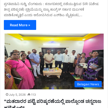
ಪ್ರಗತಿವಾಹಿನಿ ಸುದ್ದಿ, ಬೆಂಗಳೂರು : ಕರ್ನಾಟಕದಲ್ಲಿ ನಡೆಯುತ್ತಿರುವ SIR (ವಿಶೇಷ
ತೀವ್ರ ಪರಿಷ್ಕರಣೆ) ಪ್ರಕ್ರಿಯೆಯನ್ನು ರಾಜ್ಯ ಕಾಂಗ್ರೆಸ್ ಸರ್ಕಾರ ದುರ್ಬಳಕೆ
ಮಾಡಿಕೊಳ್ಳುತ್ತಿದೆ ಎಂದು ಆರೋಪಿಸಿರುವ ಎನ್‌ಡಿಎ ಮೈತ್ರಿಕೂಟ,…
Read More »
Belagavi News
July 5, 2026
113
*ಮತದಾರರ ಪಟ್ಟಿ ಪರಿಷ್ಕರಣೆಯಲ್ಲಿ ಪಾಲ್ಗೊಂಡ ಚನ್ನರಾಜ