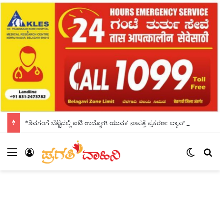
*ಶಿವಗಂಗೆ ಬೆಟ್ಟದಲ್ಲಿ ಐಟಿ ಉದ್ಯೋಗಿ ಯುವಕ ನಾಪತ್ತೆ ಪ್ರಕರಣ: ಲ್ಯಾಪ್ ಟಾಪ್ ನಲ್ಲಿ ಬಯಲಾಯ್ತು ಆತಂಕಕಾರಿ ಮಾಹಿತಿ*
Menu
Log In
Switch
S