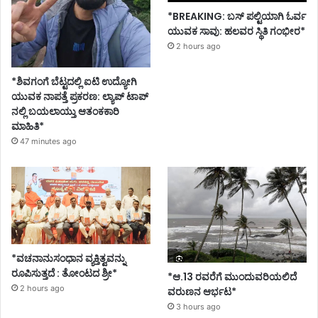
*BREAKING: ಬಸ್ ಪಲ್ಟಿಯಾಗಿ ಓರ್ವ
ಯುವಕ ಸಾವು: ಹಲವರ ಸ್ಥಿತಿ ಗಂಭೀರ*
2 hours ago
*ಶಿವಗಂಗೆ ಬೆಟ್ಟದಲ್ಲಿ ಐಟಿ ಉದ್ಯೋಗಿ
ಯುವಕ ನಾಪತ್ತೆ ಪ್ರಕರಣ: ಲ್ಯಾಪ್ ಟಾಪ್
ನಲ್ಲಿ ಬಯಲಾಯ್ತು ಆತಂಕಕಾರಿ
ಮಾಹಿತಿ*
47 minutes ago
*ವಚನಾನುಸಂಧಾನ ವ್ಯಕ್ತಿತ್ವವನ್ನು
ರೂಪಿಸುತ್ತದೆ : ತೋಂಟದ ಶ್ರೀ*
*ಆ.13 ರವರೆಗೆ ಮುಂದುವರಿಯಲಿದೆ
2 hours ago
ವರುಣನ ಆರ್ಭಟ*
3 hours ago