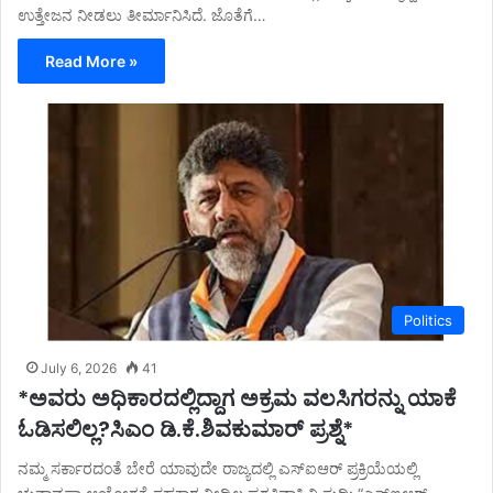
ಉತ್ತೇಜನ ನೀಡಲು ತೀರ್ಮಾನಿಸಿದೆ. ಜೊತೆಗೆ…
Read More »
Politics
July 6, 2026
41
*ಅವರು ಅಧಿಕಾರದಲ್ಲಿದ್ದಾಗ ಅಕ್ರಮ ವಲಸಿಗರನ್ನು ಯಾಕೆ
ಓಡಿಸಲಿಲ್ಲ?ಸಿಎಂ ಡಿ.ಕೆ.ಶಿವಕುಮಾರ್ ಪ್ರಶ್ನೆ*
ನಮ್ಮ ಸರ್ಕಾರದಂತೆ ಬೇರೆ ಯಾವುದೇ ರಾಜ್ಯದಲ್ಲಿ ಎಸ್ಐಆರ್ ಪ್ರಕ್ರಿಯೆಯಲ್ಲಿ