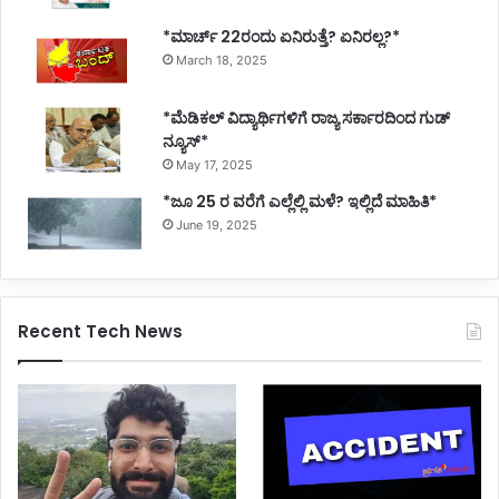
*ಮಾರ್ಚ್ 22ರಂದು ಏನಿರುತ್ತೆ? ಏನಿರಲ್ಲ?*
March 18, 2025
*ಮೆಡಿಕಲ್ ವಿದ್ಯಾರ್ಥಿಗಳಿಗೆ ರಾಜ್ಯ ಸರ್ಕಾರದಿಂದ ಗುಡ್
ನ್ಯೂಸ್*
May 17, 2025
*ಜೂ 25 ರ ವರೆಗೆ ಎಲ್ಲೆಲ್ಲಿ ಮಳೆ? ಇಲ್ಲಿದೆ ಮಾಹಿತಿ*
June 19, 2025
Recent Tech News