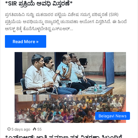
*SIR ಪ್ರಕ್ರಿಯೆ ಅವಧಿ ವಿಸ್ತರಣೆ*
ಪ್ರಗತಿವಾಹಿನಿ ಸುದ್ದಿ: ಮತದಾರರ ಪಟ್ಟಿಯ ವಿಶೇಷ ಸಮಗ್ರ ಪರಿಷ್ಕರಣೆ (SIR)
ಪ್ರಕ್ರಿಯೆಯ ಅವಧಿಯನ್ನು ರಾಜ್ಯದಲ್ಲಿ ಚುನಾವಣಾ ಆಯೋಗ ವಿಸ್ತರಿಸಿದೆ. ಈ ಹಿಂದೆ
ಆಗಸ್ಟ್ 8ಕ್ಕೆ ಕೊನೆಗೊಳ್ಳಬೇಕಿದ್ದ ಎಸ್ಐಆರ್…
Read More »
Belagavi News
5 days ago
55
*ಎಸ್ಐಆರ್: ಜಾತಿ ಪ್ರಮಾಣ ಪತ್ರ ವಿತರಣಾ ಸಿಬ್ಬಂದಿಗೆ