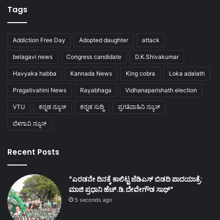
Tags
Addiction Free Day
Adopted daughter
attack
belagavi news
Congress candidate
D.K.Shivakumar
Havyaka habba
Kannada News
King cobra
Loka adalath
Pragativahini News
Rayabhaga
Vidhanaparishath election
VTU
ಕನ್ನಡ ನ್ಯೂಸ್
ಕನ್ನಡ ಸುದ್ದಿ
ಪ್ರಗತಿವಾಹಿನಿ ನ್ಯೂಸ್
ಬೆಳಗಾವಿ ನ್ಯೂಸ್
Recent Posts
*ಎರಡನೇ ದಿನಕ್ಕೆ ಕಾಲಿಟ್ಟ ಜೆಡಿಎಸ್ ಬಿಡದಿ ಪಾದಯಾತ್ರೆ:
ಮಾಜಿ ಪ್ರಧಾನಿ ಹೆಚ್.ಡಿ.ದೇವೇಗೌಡ ಸಾಥ್*
5 seconds ago