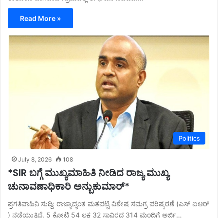
Read More »
Politics
July 8, 2026
108
*SIR ಬಗ್ಗೆ ಮುಖ್ಯಮಾಹಿತಿ ನೀಡಿದ ರಾಜ್ಯ ಮುಖ್ಯ
ಚುನಾವಣಾಧಿಕಾರಿ ಅನ್ಬುಕುಮಾರ್*
ಪ್ರಗತಿವಾಹಿನಿ ಸುದ್ದಿ: ರಾಜ್ಯಾದ್ಯಂತ ಮತಪಟ್ಟಿ ವಿಶೇಷ ಸಮಗ್ರ ಪರಿಷ್ಕರಣೆ (ಎಸ್ ಐಆರ್
) ನಡೆಯುತ್ತಿದೆ. 5 ಕೋಟಿ 54 ಲಕ್ಷ 32 ಸಾವಿರದ 314 ಮಂದಿಗೆ ಅರ್ಜಿ…