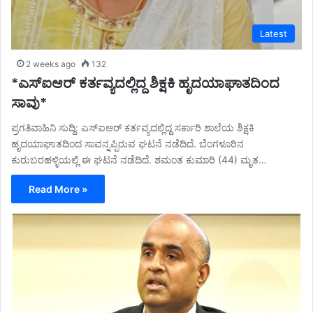
Latest
2 weeks ago
132
*ಎಸ್‌ಐಆರ್ ಕರ್ತವ್ಯದಲ್ಲಿದ್ದ ಶಿಕ್ಷಕಿ ಹೃದಯಾಘಾತದಿಂದ
ಸಾವು*
ಪ್ರಗತಿವಾಹಿನಿ ಸುದ್ದಿ: ಎಸ್‌ಐಆರ್ ಕರ್ತವ್ಯದಲ್ಲಿದ್ದ ಸರ್ಕಾರಿ ಶಾಲೆಯ ಶಿಕ್ಷಕಿ
ಹೃದಯಾಘಾತದಿಂದ ಸಾವನ್ನಪ್ಪಿರುವ ಘಟನೆ ನಡೆದಿದೆ. ಬೆಂಗಳೂರಿನ
ಕುರುಬರಹಳ್ಳಿಯಲ್ಲಿ ಈ ಘಟನೆ ನಡೆದಿದೆ. ಶಮಂತ ಕುಮಾರಿ (44) ಮೃತ…
Read More »