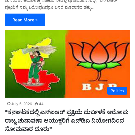
ಚುನಾವಣಾ ಆಯೋಗಕ್ಕೆ ಸಹಕಾರ ನೀಡಿಲ್ಲ ಪ್ರಗತಿವಾಹಿನಿ ಸುದ್ದಿ: “ಎಸ್ಐಆರ್
ಪ್ರಕ್ರಿಯೆಗೆ ನಮ್ಮ ವಿರೋಧವಿದ್ದರೂ ಜನರ ಮತದಾನದ ಹಕ್ಕು…
Read More »
Politics
July 5, 2026
44
*ಕರ್ನಾಟಕದಲ್ಲಿ ಎಸ್‌ಐಆರ್ ಪ್ರಕ್ರಿಯೆ ದುರ್ಬಳಕೆ ಆರೋಪ:
ರಾಜ್ಯ ಚುನಾವಣಾ ಆಯುಕ್ತರಿಗೆ ಎನ್‌ಡಿಎ ನಿಯೋಗದಿಂದ
ಸೋಮವಾರ ದೂರು*