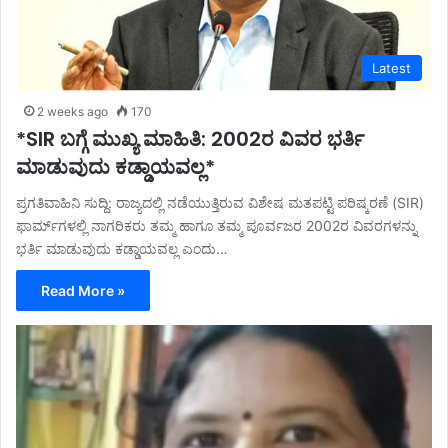
Latest
2 weeks ago
170
*SIR ಬಗ್ಗೆ ಮುಖ್ಯ ಮಾಹಿತಿ: 2002ರ ವಿವರ ಭರ್ತಿ
ಮಾಡುವುದು ಕಡ್ಡಾಯವಲ್ಲ*
ಪ್ರಗತಿವಾಹಿನಿ ಸುದ್ದಿ: ರಾಜ್ಯದಲ್ಲಿ ನಡೆಯುತ್ತಿರುವ ವಿಶೇಷ ಮತಪಟ್ಟಿ ಪರಿಷ್ಕರಣೆ (SIR)
ಫಾರ್ಮ್‌ಗಳಲ್ಲಿ ನಾಗರಿಕರು ತಮ್ಮ ಹಾಗೂ ತಮ್ಮ ಪೂರ್ವಜರ 2002ರ ವಿವರಗಳನ್ನು
ಭರ್ತಿ ಮಾಡುವುದು ಕಡ್ಡಾಯವಲ್ಲ ಎಂದು…
Read More »