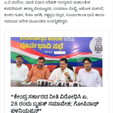
ಎ.ಬಿ.ಪಾಟೀಲ, ಮಾಜಿ ವಿಧಾನ ಪರಿಷತ್ ಸದಸ್ಯರಾದ ಮಹಾಂತೇಶ
ಕವಟಗಿಮಠ್, ಈರಣ್ಣ ದೇಯಣ್ಣವರ, ಬಸವರಾಜ ರೊಟ್ಟಿ, ಅಶೋಕ ಮಳಗಲಿ,
ಶಂಕರ ಗುಡಸ, ಕಿರಣ ಅಗಡಿ, ರತ್ನಪ್ರಭ ಬೆಲ್ಲದ, ಸೂರ್ಯಕಾಂತ ಭಾವಿ ಹಾಗೂ
ಸಮಾಜದ ಅನೇಕ ಮುಖಂಡರು ಉಪಸ್ಥಿತರಿದ್ದರು.