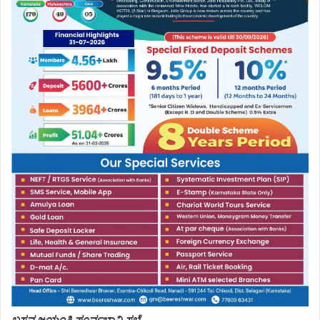
ಬಸವ ಜಯಂತಿ ಪೂರ್ವಭಾವಿ ಸಭೆ