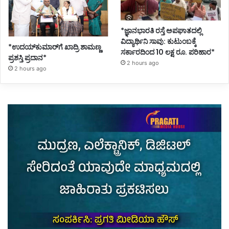
*ಜ್ಞಾನಭಾರತಿ ರಸ್ತೆ ಅಪಘಾತದಲ್ಲಿ
ವಿದ್ಯಾರ್ಥಿನಿ ಸಾವು: ಕುಟುಂಬಕ್ಕೆ
*ಉದಯ್‌ಕುಮಾರ್‌ಗೆ ಖಾದ್ರಿ ಶಾಮಣ್ಣ
ಸರ್ಕಾರದಿಂದ 10 ಲಕ್ಷ ರೂ. ಪರಿಹಾರ*
ಪ್ರಶಸ್ತಿ ಪ್ರದಾನ*
2 hours ago
2 hours ago