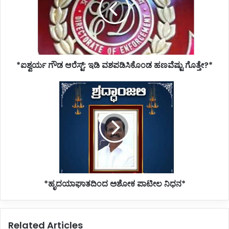
ವಶಪಡಿಸಿಕೊಂಡ
ಹಣವೆಷ್ಟು
ಗೊತ್ತೇ?
*
*ಐಶ್ವರ್ಯ ಗೌಡ ಆರೆಸ್ಟ್: ಇಡಿ ವಶಪಡಿಸಿಕೊಂಡ ಹಣವೆಷ್ಟು ಗೊತ್ತೇ?*
*ಹೃದಯಾಘಾತದಿಂದ
ಅಶೋಕ
ಪಾಟೀಲ
ನಿಧನ*
*ಹೃದಯಾಘಾತದಿಂದ ಅಶೋಕ ಪಾಟೀಲ ನಿಧನ*
Related Articles