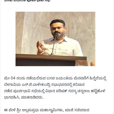
ಮೇ 04 ರಂದು ನಡೆಯಲಿರುವ ಬಸವ ಜಯಂತಿಯ ಮೆರವಣಿಗೆ ಹಿನ್ನೆಲೆಯಲ್ಲಿ
ಬೆಳಗಾವಿಯ ಎಸ್.ಜಿ.ಬಾಳೇಕುಂದ್ರಿ ಸಭಾಭವನದಲ್ಲಿ ಶನಿವಾರ
ನಡೆದ ಪೂರ್ವಭಾವಿ ಸಭೆಯಲ್ಲಿ ವಿಧಾನ ಪರಿಷತ್ ಸದಸ್ಯ ಚನ್ನರಾಜ ಹಟ್ಟಿಹೊಳಿ
ಭಾಗವಹಿಸಿ, ಮಾತನಾಡಿದರು.
ಈ ವೇಳೆ ಶ್ರೀ ಅಲ್ಲಮಪ್ರಭು ಮಹಾಸ್ವಾಮಿಗಳು,‌ ಮಾಜಿ ಸಚಿವರಾದ