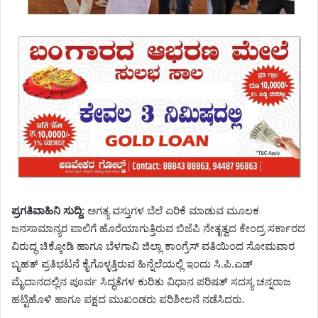
ಪ್ರಗತಿವಾಹಿನಿ ಸುದ್ದಿ:
ಅಗತ್ಯ ವಸ್ತುಗಳ ಬೆಲೆ ಏರಿಕೆ ಮಾಡುವ ಮೂಲಕ
ಜನಸಾಮಾನ್ಯರ ಪಾಲಿಗೆ ಹೊರೆಯಾಗುತ್ತಿರುವ ಬಿಜೆಪಿ ನೇತೃತ್ವದ ಕೇಂದ್ರ ಸರ್ಕಾರದ
ವಿರುದ್ಧ ಚಿಕ್ಕೋಡಿ ಹಾಗೂ ಬೆಳಗಾವಿ ಜಿಲ್ಲಾ ಕಾಂಗ್ರೆಸ್ ವತಿಯಿಂದ ಸೋಮವಾರ
ಬೃಹತ್ ಪ್ರತಿಭಟನೆ ಕೈಗೊಳ್ಳತ್ತಿರುವ ಹಿನ್ನೆಲೆಯಲ್ಲಿ ಇಂದು ಸಿ.ಪಿ.ಎಡ್
ಮೈದಾನದಲ್ಲಿನ ಪೂರ್ವ ಸಿದ್ಧತೆಗಳ ಕುರಿತು ವಿಧಾನ ಪರಿಷತ್ ಸದಸ್ಯ ಚನ್ನರಾಜ
ಹಟ್ಟಿಹೊಳಿ ಹಾಗೂ ಪಕ್ಷದ ಮುಖಂಡರು ಪರಿಶೀಲನೆ ನಡೆಸಿದರು.