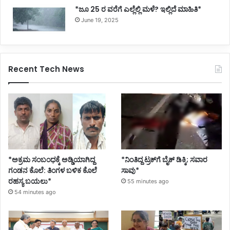
*ಜೂ 25 ರ ವರೆಗೆ ಎಲ್ಲೆಲ್ಲಿ ಮಳೆ? ಇಲ್ಲಿದೆ ಮಾಹಿತಿ*
June 19, 2025
Recent Tech News
*ಅಕ್ರಮ ಸಂಬಂಧಕ್ಕೆ ಅಡ್ಡಿಯಾಗಿದ್ದ
*ನಿಂತಿದ್ದ ಟ್ರಕ್‌ಗೆ ಬೈಕ್ ಡಿಕ್ಕಿ; ಸವಾರ
ಗಂಡನ ಕೊಲೆ: ತಿಂಗಳ ಬಳಿಕ ಕೊಲೆ
ಸಾವು*
ರಹಸ್ಯ ಬಯಲು*
55 minutes ago
54 minutes ago