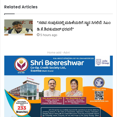
Related Articles
*ಸಚಿವ ಸಂಪುಟದಲ್ಲಿ ಮಹಿಳೆಯರಿಗೆ ಸ್ಥಾನ ಸಿಗಲಿದೆ: ಸಿಎಂ
ಡಿ.ಕೆ.ಶಿವಕುಮಾರ್ ಭರವಸೆ*
5 hours ago
Home add -Advt