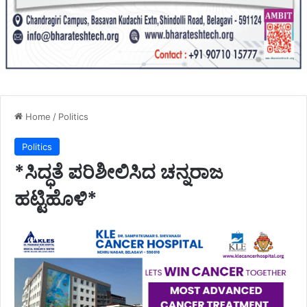
Home
/
Politics
Politics
*ಸಿದ್ಧತೆ ಪರಿಶೀಲಿಸಿದ ಚನ್ನರಾಜ
ಹಟ್ಟಿಹೊಳಿ*