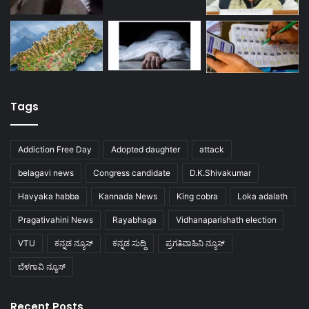
Tags
Addiction Free Day
Adopted daughter
attack
belagavi news
Congress candidate
D.K.Shivakumar
Havyaka habba
Kannada News
King cobra
Loka adalath
Pragativahini News
Rayabhaga
Vidhanaparishath election
VTU
ಕನ್ನಡ ನ್ಯೂಸ್
ಕನ್ನಡ ಸುದ್ದಿ
ಪ್ರಗತಿವಾಹಿನಿ ನ್ಯೂಸ್
ಬೆಳಗಾವಿ ನ್ಯೂಸ್
Recent Posts