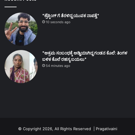
*ಟ್ರೆಕ್ಕಿಂಗ್ ಗೆ ತೆರಳಿದ್ದ ಯುವಕ ನಾಪತ್ತೆ*
10 seconds ago
*ಅಕ್ರಮ ಸಂಬಂಧಕ್ಕೆ ಅಡ್ಡಿಯಾಗಿದ್ದ ಗಂಡನ ಕೊಲೆ: ತಿಂಗಳ
ಬಳಿಕ ಕೊಲೆ ರಹಸ್ಯ ಬಯಲು*
54 minutes ago
© Copyright 2026, All Rights Reserved | Pragativaini