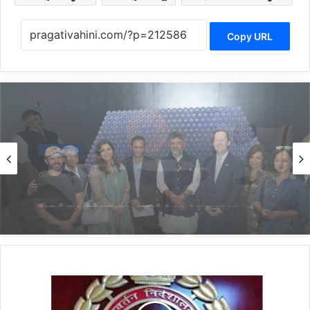
Copy URL
Tech
22 hours ago
‘ಕ್ವಾಂಟಮ್’ ತಂತ್ರಜ್ಞಾನದಲ್ಲಿ ಕರ್ನಾಟಕ ಮುಂಚೂಣಿ:
ಬೆಂಗಳೂರಿಗೆ ಪೂರ್ಣ ಪ್ರಮಾಣದ ಅಮೆರಿಕ ಕಾನ್ಸುಲೇಟ್
ಅಗತ್ಯ: ಸಿಎಂ ಡಿ.ಕೆ.ಶಿವಕುಮಾರ್
*ಐಶ್ವರ್ಯ
ಗೌಡ
ಆರೆಸ್ಟ್:
ಇಡಿ