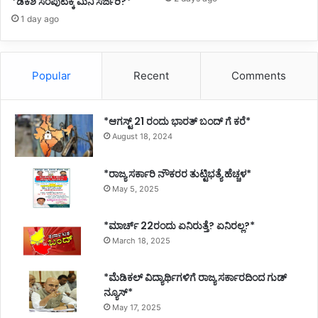
*ಡಿಕೆಶಿ ಸಂಪುಟಕ್ಕೆ ಮಿನಿ ಸರ್ಜರಿ?*
1 day ago
Popular
Recent
Comments
*ಆಗಸ್ಟ್ 21 ರಂದು ಭಾರತ್‌ ಬಂದ್‌ ಗೆ ಕರೆ*
August 18, 2024
*ರಾಜ್ಯ ಸರ್ಕಾರಿ ನೌಕರರ ತುಟ್ಟಿಭತ್ಯೆ ಹೆಚ್ಚಳ*
May 5, 2025
*ಮಾರ್ಚ್ 22ರಂದು ಏನಿರುತ್ತೆ? ಏನಿರಲ್ಲ?*
March 18, 2025
*ಮೆಡಿಕಲ್ ವಿದ್ಯಾರ್ಥಿಗಳಿಗೆ ರಾಜ್ಯ ಸರ್ಕಾರದಿಂದ ಗುಡ್
ನ್ಯೂಸ್*
May 17, 2025