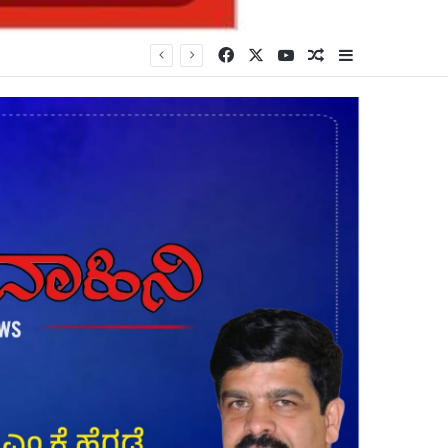
Facebook
X
YouTube
Random Article
Sidebar