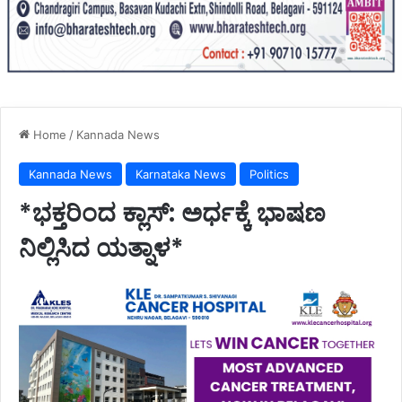
Home
/
Kannada News
Kannada News
Karnataka News
Politics
*ಭಕ್ತರಿಂದ ಕ್ಲಾಸ್: ಅರ್ಧಕ್ಕೆ ಭಾಷಣ
ನಿಲ್ಲಿಸಿದ ಯತ್ನಾಳ*