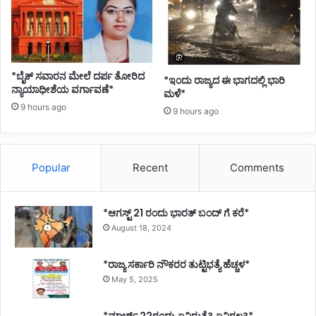
*ಬೈಕ್ ಸವಾರನ ಮೇಲೆ ದರ್ಪ ತೋರಿದ
*ಇಂದು ರಾಜ್ಯದ ಈ ಭಾಗದಲ್ಲಿ ಭಾರಿ
ನ್ಯಾಯಾಧೀಶೆಯ ವರ್ಗಾವಣೆ*
ಮಳೆ*
9 hours ago
9 hours ago
Popular
Recent
Comments
*ಆಗಸ್ಟ್ 21 ರಂದು ಭಾರತ್‌ ಬಂದ್‌ ಗೆ ಕರೆ*
August 18, 2024
*ರಾಜ್ಯ ಸರ್ಕಾರಿ ನೌಕರರ ತುಟ್ಟಿಭತ್ಯೆ ಹೆಚ್ಚಳ*
May 5, 2025