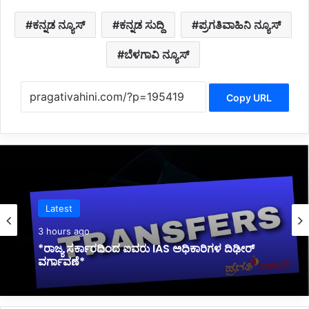
ಕನ್ನಡ ನ್ಯೂಸ್
ಕನ್ನಡ ಸುದ್ದಿ
ಪ್ರಗತಿವಾಹಿನಿ ನ್ಯೂಸ್
ಬೆಳಗಾವಿ ನ್ಯೂಸ್
Copy URL
Belagavi News
4 hours ago
*BREAKING: ಬೆಳಗಾವಿಯಲ್ಲಿ ಭೀಕರ ಅಪಘಾತ:
KSRTC ಬಸ್-ಬೈಕ್ ಡಿಕ್ಕಿ: ನಾಲ್ಕು ವರ್ಷದ ಮಗು ಸೇರಿ
ಮೂವರು ಸ್ಥಳದಲ್ಲೇ ಸಾವು*