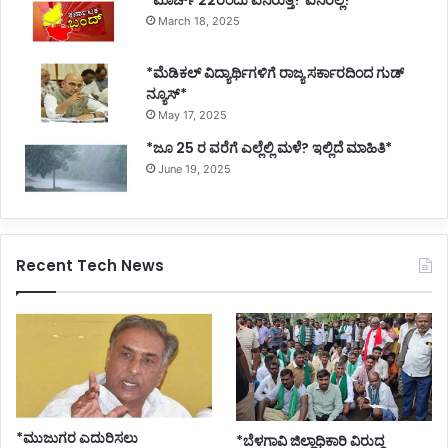
*ಮಾರ್ಚ್ 22ರಂದು ಏನಿರುತ್ತೆ? ಏನಿರಲ್ಲ?*
March 18, 2025
*ಮೆಡಿಕಲ್ ವಿದ್ಯಾರ್ಥಿಗಳಿಗೆ ರಾಜ್ಯ ಸರ್ಕಾರದಿಂದ ಗುಡ್
ನ್ಯೂಸ್*
May 17, 2025
*ಜೂ 25 ರ ವರೆಗೆ ಎಲ್ಲೆಲ್ಲಿ ಮಳೆ? ಇಲ್ಲಿದೆ ಮಾಹಿತಿ*
June 19, 2025
Recent Tech News
*ಮುಜುಗರ ಎದುರಿಸಲು
*ಬೆಳಗಾವಿ ಜಿಲ್ಲಾಧಿಕಾರಿ ವಿರುದ್ಧ