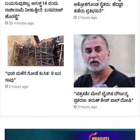
ಬಯಸುವುದಿಲ್ಲ; ಆಗಸ್ಟ್ 14 ರಂದು
ಆಕ್ರೋಶಗೊಂಡ ರೈತರು: ಹೆದ್ದಾರಿ
ರಾಜೀನಾಮೆ ನೀಡುತ್ತೇನೆ: ಬಸವರಾಜ್
ತಡೆದು ಪ್ರತಿಭಟನೆ*
ಹೊರಟ್ಟಿ*
2 hours ago
35 minutes ago
*ಭಾರಿ ಮಳೆಗೆ ಗೋಡೆ ಕುಸಿತ: 9 ಜನ
ಸಾವು*
2 hours ago
*ಪತ್ರಕರ್ತೆ ಮೇಲೆ ಲೈಂಗಿಕ ದೌರ್ಜನ್ಯ
ಪ್ರಕರಣ: ತರುಣ್ ತೇಜ್ ಪಾಲ್ ದೋಷಿ*
3 hours ago