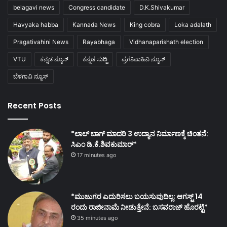
belagavi news
Congress candidate
D.K.Shivakumar
Havyaka habba
Kannada News
King cobra
Loka adalath
Pragativahini News
Rayabhaga
Vidhanaparishath election
VTU
ಕನ್ನಡ ನ್ಯೂಸ್
ಕನ್ನಡ ಸುದ್ದಿ
ಪ್ರಗತಿವಾಹಿನಿ ನ್ಯೂಸ್
ಬೆಳಗಾವಿ ನ್ಯೂಸ್
Recent Posts
*ಲಾಲ್ ಬಾಗ್ ಮಾದರಿ 3 ಉದ್ಯಾನ ನಿರ್ಮಾಣಕ್ಕೆ ಚಿಂತನೆ:
ಸಿಎಂ ಡಿ.ಕೆ.ಶಿವಕುಮಾರ್*
17 minutes ago
*ಮುಜುಗರ ಎದುರಿಸಲು ಬಯಸುವುದಿಲ್ಲ; ಆಗಸ್ಟ್ 14
ರಂದು ರಾಜೀನಾಮೆ ನೀಡುತ್ತೇನೆ: ಬಸವರಾಜ್ ಹೊರಟ್ಟಿ*
35 minutes ago