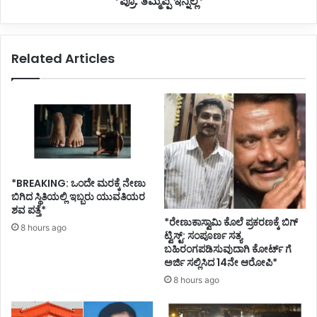
*ಪ್ರೊ. ತಿಮ್ಮಪ್ಪ ಇನ್ನಿಲ್ಲ*
Related Articles
*BREAKING: ಒಂದೇ ಮರಕ್ಕೆ ನೇಣು
ಬಿಗಿದ ಸ್ಥಿತಿಯಲ್ಲಿ ಇಬ್ಬರು ಯುವತಿಯರ
ಶವ ಪತ್ತೆ*
*ರೇಣುಕಾಸ್ವಾಮಿ ಕೊಲೆ ಪ್ರಕರಣಕ್ಕೆ ಬಿಗ್
8 hours ago
ಟ್ವಿಸ್ಟ್: ಸಂಪೂರ್ಣ ಸತ್ಯ
ಬಹಿರಂಗಪಡಿಸುವುದಾಗಿ ಕೋರ್ಟ್ ಗೆ
ಅರ್ಜಿ ಸಲ್ಲಿಸಿದ 14ನೇ ಆರೋಪಿ*
8 hours ago