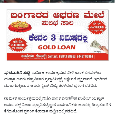
ಪ್ರಗತಿವಾಹಿನಿ ಸುದ್ದಿ
: ಧಾರ್ಮಿಕ ಕಾರ್ಯಕ್ರಮದ ವೇಳೆ ಶಾಸಕ ಬಸನಗೌಡಾ
ಯತ್ನಾಳ ಅವರು ವಕ್ಫ್ ವಿಚಾರ ಪ್ರಸ್ತಾಪಿಸಿದ್ದಕ್ಕೆ ಆಕ್ಷೇಪಣೆ ವ್ಯಕ್ತವಾಗಿದೆ. ಇದರಿಂದ
ಮುಜುಗರಕ್ಕೀಡಾದ ಅವರು ಸ್ಟೇಜ್ ಬಿಟ್ಟು ತೆರಳಿರುವ ಪ್ರಸಂಗ ನಡೆದಿದೆ.‌
ಧಾರ್ಮಿಕ ಕಾರ್ಯಕ್ರಮದಲ್ಲಿ ಬಿಜೆಪಿ ಶಾಸಕ ಬಸನಗೌಡ ಪಾಟೀಲ್‌ ಯತ್ನಾಳ್
ಅವರು ವಕ್ಫ್ ವಿಚಾರ ಪ್ರಸ್ತಾಪಿಸುತ್ತಿದ್ದಂತೆ ಸಾರ್ವಜನಿಕರು ಅವರನ್ನು ತೀವ್ರ ತರಾಟೆಗೆ
ತೆಗೆದುಕೊಂಡ ಪ್ರಸಂಗ ತೇರದಾಳ ಪಟ್ಟಣದಲ್ಲಿ ನಡೆದಿದೆ.