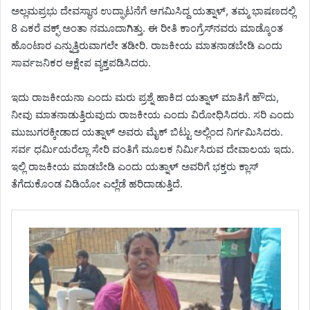
ಅಲ್ಲಮಪ್ರಭು ದೇವಸ್ಥಾನ ಉದ್ಘಾಟನೆಗೆ ಆಗಮಿಸಿದ್ದ ಯತ್ನಾಳ್, ತಮ್ಮ ಭಾಷಣದಲ್ಲಿ
8 ಎಕರೆ ವಕ್ಫ್ ಅಂತಾ ನಮೂದಾಗಿತ್ತು. ಈ ರೀತಿ ಕಾಂಗ್ರೆಸ್‌ನವರು ಮಾಡ್ಕೊಂತ
ಹೊಂಟಾರ ಎನ್ನುತ್ತಿರುವಾಗಲೇ ತಡೀರಿ. ರಾಜಕೀಯ ಮಾತನಾಡಬೇಡಿ ಎಂದು
ಸಾರ್ವಜನಿಕರ ಆಕ್ಷೇಪ ವ್ಯಕ್ತಪಡಿಸಿದರು.
ಇದು ರಾಜಕೀಯನಾ ಎಂದು ಮರು ಪ್ರಶ್ನೆ ಹಾಕಿದ ಯತ್ನಾಳ್ ಮಾತಿಗೆ ಹೌದು,
ನೀವು ಮಾತನಾಡುತ್ತಿರುವುದು ರಾಜಕೀಯ ಎಂದು ವಿರೋಧಿಸಿದರು. ಸರಿ ಎಂದು
ಮುಜುಗರಕ್ಕೀಡಾದ ಯತ್ನಾಳ್ ಅವರು ಮೈಕ್ ಬಿಟ್ಟು ಅಲ್ಲಿಂದ ನಿರ್ಗಮಿಸಿದರು.
ಸರ್ವ ಧರ್ಮಿಯರೆಲ್ಲಾ ಸೇರಿ ವಂತಿಗೆ ಮೂಲಕ ನಿರ್ಮಿಸಿರುವ ದೇವಾಲಯ ಇದು.
ಇಲ್ಲಿ ರಾಜಕೀಯ ಮಾಡಬೇಡಿ ಎಂದು ಯತ್ನಾಳ್ ಅವರಿಗೆ ಭಕ್ತರು ಕ್ಲಾಸ್
ತೆಗೆದುಕೊಂಡ ವಿಡಿಯೋ ಎಲ್ಲೆಡೆ ಹರಿದಾಡುತ್ತಿದೆ.