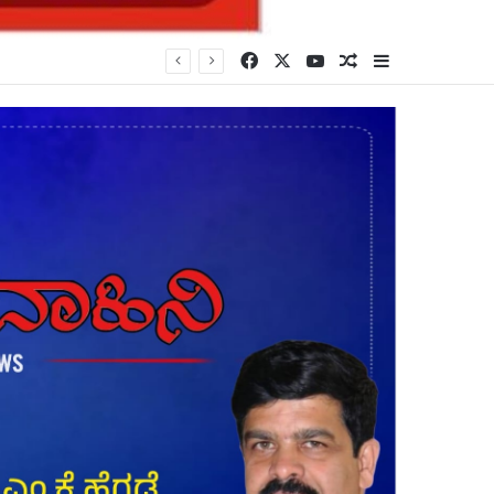
Facebook
X
YouTube
Random Article
Sidebar