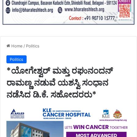
Home
/
Politics
Politics
*ಯೋಗೇಶ್ವರ್ ಮತ್ತು ರಘುನಂದನ್
ರಾಮಣ್ಣ ನಡುವೆ ಯಶಸ್ವಿ ಸಂಧಾನ
ನಡೆಸಿದ ಡಿ.ಕೆ. ಸಹೋದರರು*