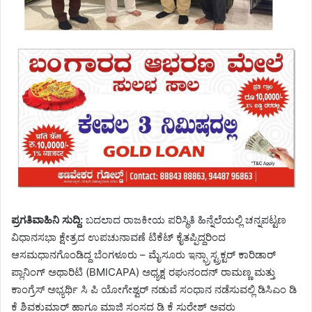
ಪ್ರಗತಿವಾಹಿನಿ ಸುದ್ದಿ:
ಬದಲಾದ ರಾಜಕೀಯ ಪರಿಸ್ಥಿತಿ ಹಿನ್ನೆಲೆಯಲ್ಲಿ ಚನ್ನಪಟ್ಟಣ
ವಿಧಾನಸಭಾ ಕ್ಷೇತ್ರದ ಉಪಚುನಾವಣೆ ಟಿಕೆಟ್ ಕೈತಪ್ಪಿದ್ದರಿಂದ
ಆಸಮಧಾನಗೊಂಡಿದ್ದ ಬೆಂಗಳೂರು – ಮೈಸೂರು ಇನ್ಫ್ರಾಸ್ಟ್ರಕ್ಟ‌ರ್ ಕಾರಿಡಾರ್
ಪ್ಲಾನಿಂಗ್ ಅಥಾರಿಟಿ (BMICAPA) ಅಧ್ಯಕ್ಷ ರಘುನಂದನ್ ರಾಮಣ್ಣ ಮತ್ತು
ಕಾಂಗ್ರೆಸ್ ಅಭ್ಯರ್ಥಿ ಸಿ ಪಿ ಯೋಗೇಶ್ವರ್ ನಡುವೆ ಸಂಧಾನ ನಡೆಸುವಲ್ಲಿ ಡಿಸಿಎಂ ಡಿ
ಕೆ ಶಿವಕುಮಾರ್ ಹಾಗೂ ಮಾಜಿ ಸಂಸದ ಡಿ ಕೆ ಸುರೇಶ್ ಅವರು