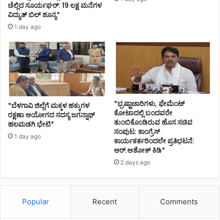
ಚೆಲ್ಲಿದ ಸೂರ್ಯಘರ್‌: 19 ಲಕ್ಷ ಮನೆಗಳ
ವಿದ್ಯುತ್‌ ಬಿಲ್‌ ಶೂನ್ಯ*
1 day ago
*ಭ್ರಷ್ಟಾಚಾರಿಗಳು, ಫೇಮೆಂಟ್
*ಬೆಳಗಾವಿ ಜಿಲ್ಲೆಗೆ ಮಕ್ಕಳ ಹಕ್ಕುಗಳ
ಕೋಟಾದಲ್ಲಿ ಬಂದವರೇ
ರಕ್ಷಣಾ ಆಯೋಗದ ಸದಸ್ಯ ಜಗನ್ನಾಥ್
ತುಂಬಿಕೊಂಡಿರುವ ಹೊಸ ಸಚಿವ
ಹಲಮಡಗಿ ಭೇಟಿ*
ಸಂಪುಟ: ಕಾಂಗ್ರೆಸ್‌
1 day ago
ಕಾರ್ಯಕರ್ತರಿಂದಲೇ ಪ್ರತಿಭಟನೆ:
ಆರ್.ಅಶೋಕ್ ಕಿಡಿ*
2 days ago
Popular
Recent
Comments