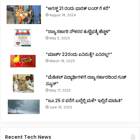
*ಆಗಸ್ಟ್ 21 ರಂದು ಭಾರತ್‌ ಬಂದ್‌ ಗೆ ಕರೆ*
August 18, 2024
*ರಾಜ್ಯ ಸರ್ಕಾರಿ ನೌಕರರ ತುಟ್ಟಿಭತ್ಯೆ ಹೆಚ್ಚಳ*
May 5, 2025
*ಮಾರ್ಚ್ 22ರಂದು ಏನಿರುತ್ತೆ? ಏನಿರಲ್ಲ?*
March 18, 2025
*ಮೆಡಿಕಲ್ ವಿದ್ಯಾರ್ಥಿಗಳಿಗೆ ರಾಜ್ಯ ಸರ್ಕಾರದಿಂದ ಗುಡ್
ನ್ಯೂಸ್*
May 17, 2025
*ಜೂ 25 ರ ವರೆಗೆ ಎಲ್ಲೆಲ್ಲಿ ಮಳೆ? ಇಲ್ಲಿದೆ ಮಾಹಿತಿ*
June 19, 2025
Recent Tech News