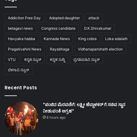
Addiction Free Day
Adopted daughter
attack
belagavi news
Congress candidate
D.K.Shivakumar
Havyaka habba
Kannada News
King cobra
Loka adalath
Pragativahini News
Rayabhaga
Vidhanaparishath election
VTU
ಕನ್ನಡ ನ್ಯೂಸ್
ಕನ್ನಡ ಸುದ್ದಿ
ಪ್ರಗತಿವಾಹಿನಿ ನ್ಯೂಸ್
ಬೆಳಗಾವಿ ನ್ಯೂಸ್
Recent Posts
*ಪಂಜಿನ ಮೆರವಣಿಗೆ: ಲಕ್ಷ್ಮೀ ಹೆಬ್ಬಾಳಕರ್ ಗೆ ಸಚಿವ ಸ್ಥಾನ
ನೀಡುವಂತೆ ಆಗ್ರಹ*
8 hours ago