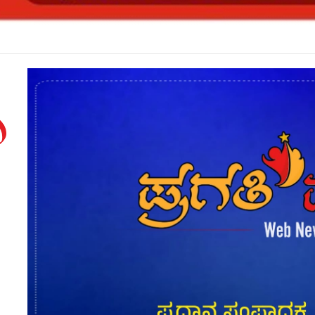
ೇಶದ 27 ಸ್ಥಳಗಳನ್ನು ಅಧಿಕೃತ ನಕ್ಷೆಯಲ್ಲಿ ಗುರುತಿಸಿದ ಭಾರತ: ಚೀನಾಗೆ ತಕ್ಕ ತಿರುಗೇಟು*