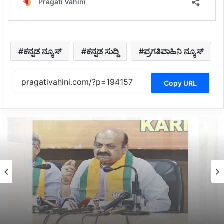
ಕನ್ನಡ ನ್ಯೂಸ್
ಕನ್ನಡ ಸುದ್ದಿ
ಪ್ರಗತಿವಾಹಿನಿ ನ್ಯೂಸ್
Copy URL
Politics
3 hours ago
*ಹೊರಟ್ಟಿಯವರಿಂದ ರಾಜೀನಾಮೆ ಪಡೆದ ಸರ್ಕಾರದ ನಡೆ
ಪರಿಷತ್ ಇಹಾಸದಲ್ಲಿ ಕಪ್ಪು ಚುಕ್ಕೆ:ಬಸವರಾಜ ಬೊಮ್ಮಾಯಿ*