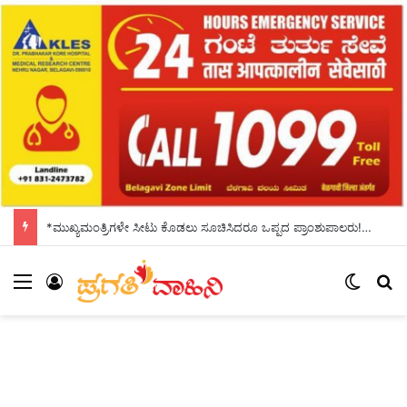
*ಮುಖ್ಯಮಂತ್ರಿಗಳೇ ಸೀಟು ಕೊಡಲು ಸೂಚಿಸಿದರೂ ಒಪ್ಪದ ಪ್ರಾಂಶುಪಾಲರು!ಶಾಲಾದಿನಗಳನ್ನು ಸ್ಮರಿಸಿದ ಸಿಎಂ*
Menu
Log In
Switch
Se