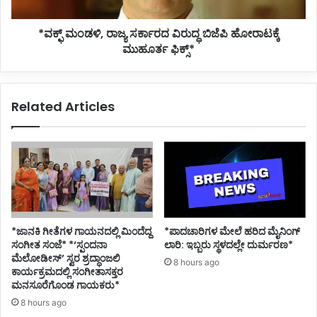
ಮುಹೂರ್ತ
ಫಿಕ್ಸ್*
*ವಕ್ಫ್ ಮಂಡಳಿ, ರಾಜ್ಯ ಸರ್ಕಾರದ ವಿರುದ್ಧ ಬಿಜೆಪಿ ಹೋರಾಟಕ್ಕೆ
ಮುಹೂರ್ತ ಫಿಕ್ಸ್*
Related Articles
*ಜಾನಕಿ ಗೀತೆಗಳ ಗಾಯನದಲ್ಲಿ ಮಿಂದೆದ್ದ
*ಪಾದಚಾರಿಗಳ ಮೇಲೆ ಹರಿದ ಮೈನಿಂಗ್
ಸಂಗೀತ ಸಂಜೆ* *‘ಸ್ಪಂದನಾ
ಲಾರಿ: ಇಬ್ಬರು ಸ್ಥಳದಲ್ಲೇ ದುರ್ಮರಣ*
ಮೆಲೋಡೀಸ್’ ಸ್ವರ ಶ್ರದ್ಧಾಂಜಲಿ
8 hours ago
ಕಾರ್ಯಕ್ರಮದಲ್ಲಿ ಸಂಗೀತಾಸಕ್ತರ
ಮನಸೂರೆಗೊಂಡ ಗಾಯಕರು*
8 hours ago