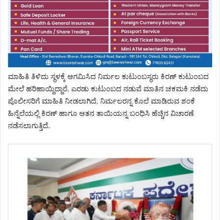
ಮಾಹಿತಿ ತಿಳಿದು ಸ್ಥಳಕ್ಕೆ ಆಗಮಿಸಿದ ನಿರ್ಮಲ ಕುಟುಂಬಸ್ಥರು ಕಿರಣ್ ಕುಟುಂಬದ
ಮೇಲೆ ಹರಿಹಾಯ್ದಿದ್ದಾರೆ. ಎರಡು ಕುಟುಂಬದ ನಡುವೆ ಮಾತಿನ ಚಕಮಕಿ ನಡೆದು
ಪೊಲೀಸರಿಗೆ ಮಾಹಿತಿ ನೀಡಲಾಗಿದೆ. ನಿರ್ಮಲರನ್ನ ಕೊಲೆ ಮಾಡಿರುವ ಶಂಕೆ
ಹಿನ್ನೆಲೆಯಲ್ಲಿ ಕಿರಣ್ ಹಾಗೂ ಆತನ ತಾಯಿಯನ್ನ ಬಂಧಿಸಿ ಹೆಚ್ಚಿನ ವಿಚಾರಣೆ
ನಡೆಸಲಾಗುತ್ತಿದೆ.