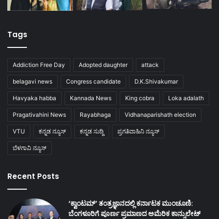
Tags
Addiction Free Day
Adopted daughter
attack
belagavi news
Congress candidate
D.K.Shivakumar
Havyaka habba
Kannada News
King cobra
Loka adalath
Pragativahini News
Rayabhaga
Vidhanaparishath election
VTU
ಕನ್ನಡ ನ್ಯೂಸ್
ಕನ್ನಡ ಸುದ್ದಿ
ಪ್ರಗತಿವಾಹಿನಿ ನ್ಯೂಸ್
ಬೆಳಗಾವಿ ನ್ಯೂಸ್
Recent Posts
‘ಕ್ವಾಂಟಮ್’ ತಂತ್ರಜ್ಞಾನದಲ್ಲಿ ಕರ್ನಾಟಕ ಮುಂಚೂಣಿ:
ಬೆಂಗಳೂರಿಗೆ ಪೂರ್ಣ ಪ್ರಮಾಣದ ಅಮೆರಿಕ ಕಾನ್ಸುಲೇಟ್