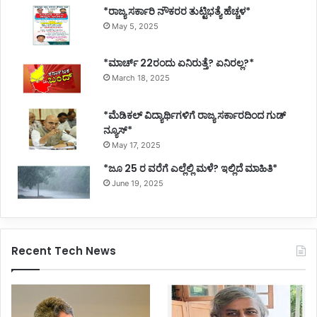
*ರಾಜ್ಯ ಸರ್ಕಾರಿ ನೌಕರರ ತುಟ್ಟಿಭತ್ಯೆ ಹೆಚ್ಚಳ*
May 5, 2025
*ಮಾರ್ಚ್ 22ರಂದು ಏನಿರುತ್ತೆ? ಏನಿರಲ್ಲ?*
March 18, 2025
*ಮೆಡಿಕಲ್ ವಿದ್ಯಾರ್ಥಿಗಳಿಗೆ ರಾಜ್ಯ ಸರ್ಕಾರದಿಂದ ಗುಡ್
ನ್ಯೂಸ್*
May 17, 2025
*ಜೂ 25 ರ ವರೆಗೆ ಎಲ್ಲೆಲ್ಲಿ ಮಳೆ? ಇಲ್ಲಿದೆ ಮಾಹಿತಿ*
June 19, 2025
Recent Tech News