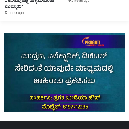
ಇಹಾಸದಲ್ಲಿ ಕಪ್ಪು ಚುಕ್ಕೆ:ಬಸವರಾಜ
2 hours ago
ಬೊಮ್ಮಾಯಿ*
1 hour ago