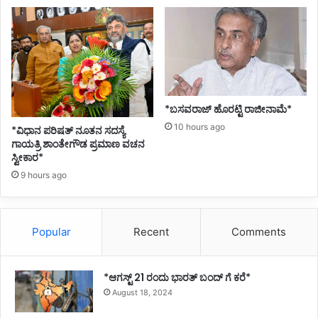
*ಬಸವರಾಜ್ ಹೊರಟ್ಟಿ ರಾಜೀನಾಮೆ*
10 hours ago
*ವಿಧಾನ ಪರಿಷತ್ ನೂತನ ಸದಸ್ಯೆ
ಗಾಯತ್ರಿ ಶಾಂತೇಗೌಡ ಪ್ರಮಾಣ ವಚನ
ಸ್ವೀಕಾರ*
9 hours ago
Popular
Recent
Comments
*ಆಗಸ್ಟ್ 21 ರಂದು ಭಾರತ್‌ ಬಂದ್‌ ಗೆ ಕರೆ*
August 18, 2024