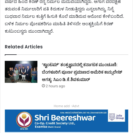
ವರ್ಷದ ಹಿಂದೆ ಕಿರಣ್ ರನ್ನ ನಿರ್ಮಲ ಮದುವೆಯಾಗಿದ್ದರು. ಆಗಾಗ ವರದಕ್ಷಿಣೆ
ತರುವಂತೆ ನಿರ್ಮಲಾರಿಗೆ ಪತಿ ಕಿರುಕುಳ ನೀಡುತ್ತಿದ್ದರು ಎನ್ನಲಾಗಿದ್ದು, ನಿನ್ನೆ
ಬುಧವಾರ ನಿರ್ಮಲ ಕುತ್ತಿಗೆ ಹಿಸುಕಿ ಕೊಲೆ ಮಾಡಿರುವ ಆರೋಪ ಕೇಳಿಬಂದಿದೆ.
ಬಳಿಕ ನಿರ್ಮಲ ಪೋಷಕರಿಗೂ ಮಾಹಿತಿ ತಿಳಿಸದೇ ಅಂತ್ಯಕ್ರಿಯೆಗೆ ಕಿರಣ್
ಕುಟುಂಬಸ್ಥರು ಮುಂದಾಗಿದ್ದಾರೆ.
Related Articles
‘ಕ್ವಾಂಟಮ್’ ತಂತ್ರಜ್ಞಾನದಲ್ಲಿ ಕರ್ನಾಟಕ ಮುಂಚೂಣಿ:
ಬೆಂಗಳೂರಿಗೆ ಪೂರ್ಣ ಪ್ರಮಾಣದ ಅಮೆರಿಕ ಕಾನ್ಸುಲೇಟ್
ಅಗತ್ಯ: ಸಿಎಂ ಡಿ.ಕೆ.ಶಿವಕುಮಾರ್
2 hours ago
Home add -Advt