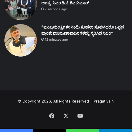
ಅಗತ್ಯ: ಸಿಎಂ ಡಿ.ಕೆ.ಶಿವಕುಮಾರ್
7 seconds ago
*ಮುಖ್ಯಮಂತ್ರಿಗಳೇ ಸೀಟು ಕೊಡಲು ಸೂಚಿಸಿದರೂ ಒಪ್ಪದ
ಪ್ರಾಂಶುಪಾಲರು!ಶಾಲಾದಿನಗಳನ್ನು ಸ್ಮರಿಸಿದ ಸಿಎಂ*
12 minutes ago
© Copyright 2026, All Rights Reserved | Pragativaini
Facebook
X
YouTube