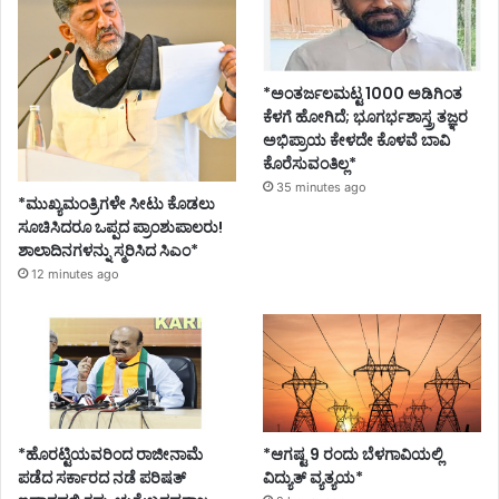
*ಅಂತರ್ಜಲಮಟ್ಟ 1000 ಅಡಿಗಿಂತ
ಕೆಳಗೆ ಹೋಗಿದೆ; ಭೂಗರ್ಭಶಾಸ್ತ್ರ ತಜ್ಞರ
ಅಭಿಪ್ರಾಯ ಕೇಳದೇ ಕೊಳವೆ ಬಾವಿ
ಕೊರೆಸುವಂತಿಲ್ಲ*
35 minutes ago
*ಮುಖ್ಯಮಂತ್ರಿಗಳೇ ಸೀಟು ಕೊಡಲು
ಸೂಚಿಸಿದರೂ ಒಪ್ಪದ ಪ್ರಾಂಶುಪಾಲರು!
ಶಾಲಾದಿನಗಳನ್ನು ಸ್ಮರಿಸಿದ ಸಿಎಂ*
12 minutes ago
*ಹೊರಟ್ಟಿಯವರಿಂದ ರಾಜೀನಾಮೆ
*ಆಗಷ್ಟ 9 ರಂದು ಬೆಳಗಾವಿಯಲ್ಲಿ
ಪಡೆದ ಸರ್ಕಾರದ ನಡೆ ಪರಿಷತ್
ವಿದ್ಯುತ್ ವ್ಯತ್ಯಯ*