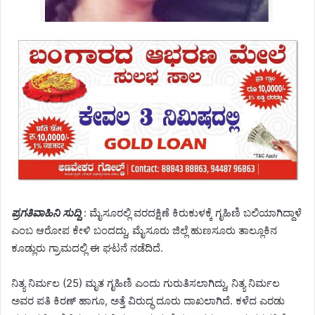
ಪ್ರಗತಿವಾಹಿನಿ ಸುದ್ದಿ
: ಮೈಸೂರಲ್ಲಿ ವರದಕ್ಷಿಣೆ ಕಿರುಕುಳಕ್ಕೆ ಗೃಹಿಣಿ ಬಲಿಯಾಗಿದ್ದಾಳೆ
ಎಂಬ ಆರೋಪ ಕೇಳಿ ಬಂದದ್ದು, ಮೈಸೂರು ಜಿಲ್ಲೆ ಹುಣಸೂರು ತಾಲ್ಲೂಕಿನ
ಕೂಡ್ಲುರು ಗ್ರಾಮದಲ್ಲಿ ಈ ಘಟನೆ ನಡೆದಿದೆ.
ನಿತ್ಯ ನಿರ್ಮಲ (25) ಮೃತ ಗೃಹಿಣಿ ಎಂದು ಗುರುತಿಸಲಾಗಿದ್ದು, ನಿತ್ಯ ನಿರ್ಮಲ
ಅವರ ಪತಿ ಕಿರಣ್ ಹಾಗೂ, ಅತ್ತೆ ವಿರುದ್ಧ ದೂರು ದಾಖಲಾಗಿದೆ. ಕಳೆದ ಎರಡು