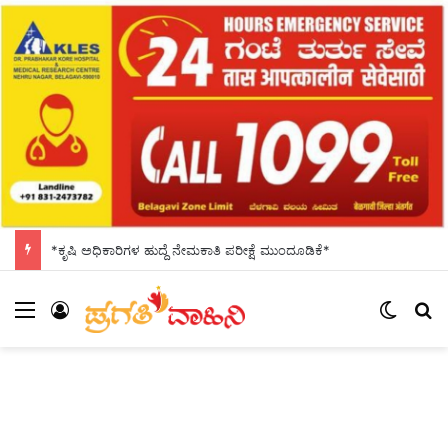
*ಕೃಷಿ ಅಧಿಕಾರಿಗಳ ಹುದ್ದೆ ನೇಮಕಾತಿ ಪರೀಕ್ಷೆ ಮುಂದೂಡಿಕೆ*
Menu
Log In
Switch
S