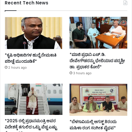
Recent Tech News
*ಮಾಜಿ ಪ್ರಧಾನಿ ಎಚ್.ಡಿ.
*ಕೃಷಿ ಅಧಿಕಾರಿಗಳ ಹುದ್ದೆ ನೇಮಕಾತಿ
ದೇವೇಗೌಡರನ್ನು ಭೇಟಿಯಾದ ಪದ್ಮಶ್ರೀ
ಪರೀಕ್ಷೆ ಮುಂದೂಡಿಕೆ*
ಡಾ. ಪ್ರಭಾಕರ ಕೋರೆ*
2 hours ago
3 hours ago
*2025 ರಲ್ಲಿ ಪ್ರಧಾನಮಂತ್ರಿ ಅವರ
*ಬೆಳಗಾವಿಯಲ್ಲಿ ಆಗಸ್ಟ್ 8ರಂದು
ವಿದೇಶಕ್ಕೆ ತಗುಲಿದ ಒಟ್ಟು ವೆಚ್ಚ ಎಷ್ಟು
ಮಹಿಳಾ ರಂಗ ಸಂಗೀತ ವೈಭವ*