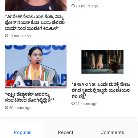
ತೆ
20 hours ago
ಒ
*ಸಿಗರೇಟ್ ಸೇದಲು ಜಾಗ ಕೊಡಿ, ನಿಮ್ಮ
ಕ್
ಫೋನ್ ನಂಬರ್ ಕೊಡಿ ಎಂದು ಡೆಲಿವರಿ
ಕ
ಬಾಯ್ ನಿಂದ ಯುವತಿಗೆ ಕಿರುಕುಳ*
ರಿ
19 hours ago
ಸಿ
ದ
ಮ
ಹಾ
ಮಾ
ರಿ
*BREAKING: ಒಂದೇ ಮರಕ್ಕೆ ನೇಣು
ಬಿಗಿದ ಸ್ಥಿತಿಯಲ್ಲಿ ಇಬ್ಬರು ಯುವತಿಯರ
*ಲಕ್ಷ್ಮೀ ಹೆಬ್ಬಾಳಕರ್ ಅವರನ್ನು
ಶವ ಪತ್ತೆ*
ಸಂಪುಟದಿಂದ ಹೊರಗಿಟ್ಟಿದ್ದೇಕೆ?*
21 hours ago
20 hours ago
Popular
Recent
Comments