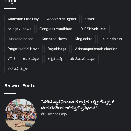
Tags
Addiction Free Day
Adopted daughter
attack
belagavi news
Congress candidate
D.K.Shivakumar
Havyaka habba
Kannada News
King cobra
Loka adalath
Pragativahini News
Rayabhaga
Vidhanaparishath election
VTU
ಕನ್ನಡ ನ್ಯೂಸ್
ಕನ್ನಡ ಸುದ್ದಿ
ಪ್ರಗತಿವಾಹಿನಿ ನ್ಯೂಸ್
ಬೆಳಗಾವಿ ನ್ಯೂಸ್
Recent Posts
*ಸಚಿವ ಸ್ಥಾನ ನೀಡುವಂತೆ ಆಗ್ರಹ :ಲಕ್ಷ್ಮೀ ಹೆಬ್ಬಾಳ್ಕರ್
ಬೆಂಬಲಿಗರಿಂದ ಅರೆಬೆತ್ತಲೆ ಪ್ರತಿಭಟನೆ*
6 seconds ago