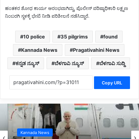
ಹಂತಕರ‌ ಶೋಧ ಕಾರ್ಯ ಆರಂಭವಾಗಿದ್ದು, ಪೊಲೀಸ್ ವರಿಷ್ಠಾಧಿಕಾರಿ ಲಕ್ಷ್ಮಣ
ನಿಂಬರಗಿ ಸ್ಥಳಕ್ಕೆ ಭೇಟಿ ನೀಡಿ ಪರಿಶೀಲನೆ ನಡೆಸಿದ್ದಾರೆ.
10 police
35 pilgrims
found
Kannada News
Pragativahini News
ಕನ್ನಡ ನ್ಯೂಸ್
ಬೆಳಗಾವಿ ನ್ಯೂಸ್
ಬೆಳಗಾವಿ ಸುದ್ದಿ
Copy URL
Belagavi News