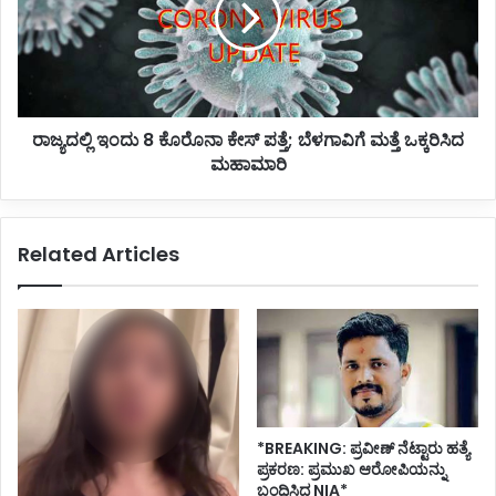
ಲ್
ಲಿ
ಇಂ
ದು
8
ರಾಜ್ಯದಲ್ಲಿ ಇಂದು 8 ಕೊರೊನಾ ಕೇಸ್ ಪತ್ತೆ; ಬೆಳಗಾವಿಗೆ ಮತ್ತೆ ಒಕ್ಕರಿಸಿದ
ಕೊ
ಮಹಾಮಾರಿ
ರೊ
ನಾ
ಕೇ
ಸ್
Related Articles
ಪ
ತ್
ತೆ
;
ಬೆ
ಳ
ಗಾ
ವಿ
ಗೆ
*BREAKING: ಪ್ರವೀಣ್ ನೆಟ್ಟಾರು ಹತ್ಯೆ
ಮ
ಪ್ರಕರಣ: ಪ್ರಮುಖ ಆರೋಪಿಯನ್ನು
ತ್
ಬಂಧಿಸಿದ NIA*