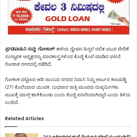
ಪ್ರಗತಿವಾಹಿನಿ ಸುದ್ದಿ; ಗೋಕಾಕ್:
ಹಳೆಯ ದ್ವೇಷದ ಹಿನ್ನಲೆ ದಲಿತ ಯುವ ವೇದಿಕೆ
ಸಂಸ್ಥಾಪಕ ಅಧ್ಯಕ್ಷನನ್ನು ಮಾರಕಾಸ್ತ್ರಗಳಿಂದ ಕೊಚ್ಚಿ ಕೊಲೆ ಮಾಡಿದ ಘಟನೆ
ಗೋಕಾಕ ನಗರದಲ್ಲಿ ನಡೆದಿದೆ.
ಗೋಕಾಕ ಪಟ್ಟಣದ ಆದಿ ಜಾಂಬವ ನಗರದ ನಿವಾಸಿ ಸಿದ್ದು ಅರ್ಜುನ ಕಣಮಡ್ಡಿ
(27) ಕೊಲೆಯಾದ ಯುವಕ. ಬುಧವಾರ ರಾತ್ರಿ ಮೂವರು ದುಷ್ಕರ್ಮಿಗಳು
ಮುಖಕ್ಕೆ ಮಾಸ್ಕ್ ಹಾಕಿಕೊಂಡು ಬಂದು ಕೊಚ್ಚಿ ಪರಾರಿಯಾಗಿದ್ದಾರೆ ಎಂದು ತಿಳಿದು
ಬಂದಿದೆ.
Related Articles
*ಕೃಷಿ ಅಧಿಕಾರಿಗಳ ಹುದ್ದೆ ನೇಮಕಾತಿ ಪರೀಕ್ಷೆ ಮುಂದೂಡಿಕೆ*