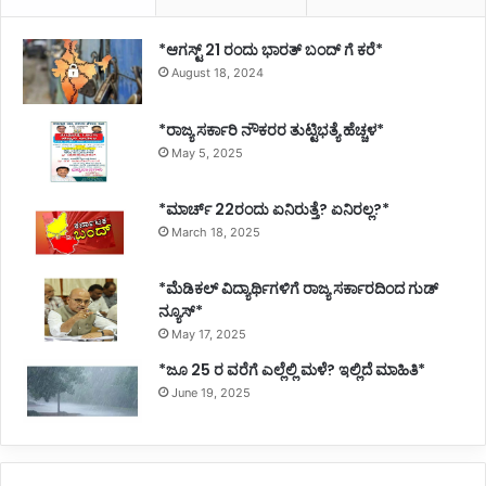
*ಆಗಸ್ಟ್ 21 ರಂದು ಭಾರತ್‌ ಬಂದ್‌ ಗೆ ಕರೆ*
August 18, 2024
*ರಾಜ್ಯ ಸರ್ಕಾರಿ ನೌಕರರ ತುಟ್ಟಿಭತ್ಯೆ ಹೆಚ್ಚಳ*
May 5, 2025
*ಮಾರ್ಚ್ 22ರಂದು ಏನಿರುತ್ತೆ? ಏನಿರಲ್ಲ?*
March 18, 2025
*ಮೆಡಿಕಲ್ ವಿದ್ಯಾರ್ಥಿಗಳಿಗೆ ರಾಜ್ಯ ಸರ್ಕಾರದಿಂದ ಗುಡ್
ನ್ಯೂಸ್*
May 17, 2025
*ಜೂ 25 ರ ವರೆಗೆ ಎಲ್ಲೆಲ್ಲಿ ಮಳೆ? ಇಲ್ಲಿದೆ ಮಾಹಿತಿ*
June 19, 2025