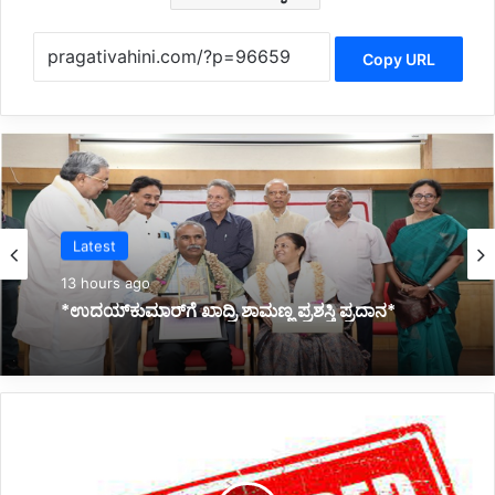
Copy URL
Latest
14 hours ago
*ಜ್ಞಾನಭಾರತಿ ರಸ್ತೆ ಅಪಘಾತದಲ್ಲಿ ವಿದ್ಯಾರ್ಥಿನಿ ಸಾವು:
ಕುಟುಂಬಕ್ಕೆ ಸರ್ಕಾರದಿಂದ 10 ಲಕ್ಷ ರೂ. ಪರಿಹಾರ*
ಧಾ
ರ
ವಾ