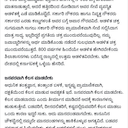
ಮಾತನಾಡುತ್ತಾರೆ, ಆದರೆ ಹತ್ತಿರದಿಂದ ನೋಡಿದಾಗ ಅವರ ಸೇವೆ ವ್ಯವಸ್ಥಿತ
ಆಡಳಿತಕ್ಕೆ ಎಡೆ ಮಾಡಿಕೊಟ್ಟಿದೆ. ಸರ್ಕಾರಿ ನೌಕರರು ಹಾಗೂ ನಿವೃತ್ತ ನೌಕರರು
ಸರ್ಕಾರದ ಎರಡು ಕಣ್ಣುಗಳಂತೆ ಅವರ ಬಗ್ಗೆ ಅಪಾರ ಗೌರವವಿದೆ. ಆಡಳಿತ ಚಕ್ರ
ಸುಗಮವಾಗಿ ಸಾಗಲು ಸರ್ಕಾರಿ ನೌಕರರು ಪ್ರಾಮಾಣಿಕವಾಗಿ ಸೇವೆ ಸಲ್ಲಿಸಿದಾಗ
ಮಾತ್ರ ಸಾಧ್ಯ. ಇಲ್ಲದಿದ್ದರೆ ಪ್ರಗತಿಯ ಚಕ್ರ ಮುಂದುವರೆಯುವುದಿಲ್ಲ. ನಮ್ಮ
ಜವಾಬ್ದಾರಿಗಳನ್ನು ಅರ್ಥ ಮಾಡಿಕೊಂಡು ನಡೆದರೆ ಸುಲಭವಾಗಿ ಆಡಳಿತ ಚಕ್ರ
ಮುಂದುವರೆಯುತ್ತದೆ. 800 ವರ್ಷಗಳ ಹಿಂದೆಯೇ ಆಡಳಿತ ಹೇಗಿರಬೇಕೆಂದು
ಶಿಲಾಶಾಸನಗಳು ಬರೆಸಿದ್ದ ರಾಜ್ಯದಲ್ಲಿ ಉತ್ತಮ ಆಡಳಿತವಿರಬೇಕು. ಇಡೀ
ದೇಶದಲ್ಲಿ ಕರ್ನಾಟಕಕ್ಕೆ ಒಳ್ಳೆಯ ಹೆಸರಿದೆ.
ಜನಪರವಾಗಿ ಕೆಲಸ ಮಾಡಬೇಕು
ಆಧುನಿಕ ತಂತ್ರಜ್ಞಾನ, ತಂತ್ರಾಂಶ ಬಳಕೆ, ಇನ್ನಷ್ಟು ಪ್ರಾಮಾಣಿಕವಾಗಿ,
ದಕ್ಷತೆಯಿಂದ ಕೆಲಸ ಮಾಡುವ ಅವಶ್ಯಕತೆ ಇದೆ. ಜನಪರವಾಗಿ ಕೆಲಸ ಮಾಡಬೇಕು.
ಕೆಲಸ ಮಾಡಬಾರದು ಎಂದು ತೀರ್ಮಾನ ಮಾಡಿದರೆ ಅದಕ್ಕೆ ಕಾರಣಗಳನ್ನು
ಹುಡುಕುತ್ತೇವೆ. ಬಡವರಿಗೆ, ದೀನದಲಿತರಿಗೆ, ಕಷ್ಟದಲ್ಲಿರುವವರಿಗೆ ಕೆಲಸ ಮಾಡಲು
ಒಂದು ಕಾರಣ ಇದ್ದರೆ ಸಾಕು. ಅದು ಮಾನದಂಡವಾಗಬೇಕು. ಕಾನೂನಿನ
ಚೌಕಟ್ಟಿನಲ್ಲಿ ನಮ್ಮದೇ ಮಾನದಂಡಗಳನ್ನು ಹಾಕಿಕೊಳ್ಳುವ ಅಗತ್ಯವಿದೆ. ಬಡವರ
ಪರವಾದ ದೃಷ್ಟಿಯಿರಬೇಕು. ಕರುಣೆ ಆಡಳಿತದಲ್ಲಿ ಮುಖ್ಯ. ಜಾಗತೀಕರಣದ,