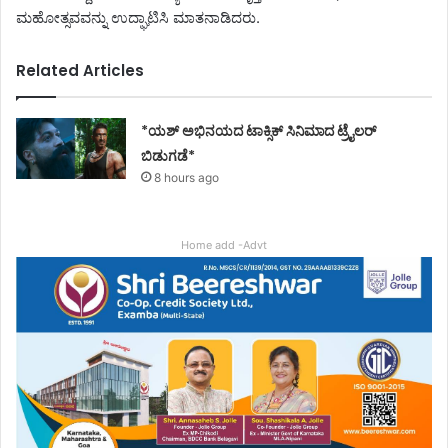
ಮಹೋತ್ಸವವನ್ನು ಉದ್ಘಾಟಿಸಿ ಮಾತನಾಡಿದರು.
Related Articles
*ಯಶ್ ಅಭಿನಯದ ಟಾಕ್ಸಿಕ್ ಸಿನಿಮಾದ ಟ್ರೈಲರ್
ಬಿಡುಗಡೆ*
8 hours ago
Home add -Advt