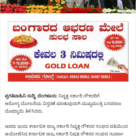
ಪ್ರಗತಿವಾಹಿನಿ ಸುದ್ದಿ, ಬೆಂಗಳೂರು:
ನಿವೃತ್ತ ಸರ್ಕಾರಿ ನೌಕರರಿಗೆ
ಆರೋಗ್ಯ ಯೋಜನೆಯ ವಿಸ್ತರಣೆ ಮಾಡುವುದಾಗಿ ಮುಖ್ಯಮಂತ್ರಿ ಬಸವರಾಜ
ಬೊಮ್ಮಾಯಿ ತಿಳಿಸಿದರು.
ಅವರು ಇಂದು ಕರ್ನಾಟಕ ರಾಜ್ಯ ಸರ್ಕಾರಿ ನಿವೃತ್ತ ನೌಕರರ ಸಂಘದ ವತಿಯಿಂದ
ಆಯೋಜಿಸಿದ್ದ ಕರ್ನಾಟಕ ರಾಜ್ಯ ಸರ್ಕಾರಿ ನಿವೃತ್ತ ನೌಕರರ ಸಂಘದ ಸುವರ್ಣ