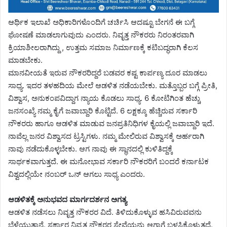
ಆರ್ಥಿಕ ಇಲಾಖೆ ಅಧಿಕಾರಿಗಳೊಂದಿಗೆ ಚರ್ಚಿಸಿ ಆದಷ್ಟೂ ಬೇಗನೆ ಈ ಬಗ್ಗೆ
ಘೋಷಣೆ ಮಾಡಲಾಗುವುದು ಎಂದರು. ನಿವೃತ್ತ ನೌಕರರು ನಿರಂತರವಾಗಿ
ಕ್ರಿಯಾಶೀಲರಾಗಿದ್ದು , ಉತ್ತಮ ಸಮಾಜ ನಿರ್ಮಾಣಕ್ಕೆ ಕಟಿಬದ್ಧರಾಗಿ ಕೆಲಸ
ಮಾಡಬೇಕು.
ಮಾನವೀಯತೆ ಇರುವ ನೌಕರರಿದ್ದರೆ ಬಡವರ ಕಷ್ಟ ಕಾರ್ಪಣ್ಯ ದೂರ ಮಾಡಲು
ಸಾಧ್ಯ. ಇದರ ತಳಹದಿಯ ಮೇಲೆ ಆಡಳಿತ ನಡೆಯಬೇಕು. ಮತ್ತೊಬ್ಬರ ಬಗ್ಗೆ ಪ್ರೀತಿ,
ವಿಶ್ವಾಸ, ಅನುಕಂಪವಿದ್ದಾಗ ನ್ಯಾಯ ಕೊಡಲು ಸಾಧ್ಯ. 6 ಕೋಟಿಗಿಂತ ಹೆಚ್ಚು
ಜನಸಂಖ್ಯೆ ನಮ್ಮ ಕೈಗೆ ಜವಾಬ್ದಾರಿ ಕೊಟ್ಟಿದೆ. 6 ಲಕ್ಷಕ್ಕೂ ಹೆಚ್ಚಿರುವ ಸರ್ಕಾರಿ
ನೌಕರರು ಹಾಗೂ ಆಡಳಿತ ಮಾಡುವ ಜನಪ್ರತಿನಿಧಿಗಳ ಕೈಯಲ್ಲಿ ಜವಾಬ್ದಾರಿ ಇದೆ.
ನಾವೆಲ್ಲ ಜನರ ವಿಶ್ವಾಸದ ಟ್ರಸ್ಟಿಗಳು. ನಮ್ಮ ಮೇಲಿರುವ ವಿಶ್ವಾಸಕ್ಕೆ ಅರ್ಹರಾಗಿ
ನಾವು ನಡೆದುಕೊಳ್ಳಬೇಕು. ಆಗ ನಾವು ಈ ಸ್ಥಾನದಲ್ಲಿ ಕುಳಿತಿದ್ದಕ್ಕೆ
ಸಾರ್ಥಕವಾಗುತ್ತದೆ. ಈ ಮನೋಭಾವ ಸರ್ಕಾರಿ ನೌಕರರಿಗೆ ಬಂದರೆ ಕರ್ನಾಟಕ
ವಿಶ್ವದಲ್ಲಿಯೇ ನಂಬರ್ ಒನ್ ಆಗಲು ಸಾಧ್ಯ ಎಂದರು.
ಆಡಳಿತಕ್ಕೆ ಅನುಭವದ ಮಾರ್ಗದರ್ಶನ ಅಗತ್ಯ
ಆಡಳಿತ ನಡೆಸಲು ನಿವೃತ್ತ ನೌಕರರ ವಿದೆ. ತಿಳಿದುಕೊಳ್ಳುವ ಹಸಿವಿರುವವನು
ಬೆಳೆಯುತ್ತಾನೆ. ಸರ್ಕಾರ ನಿವೃತ್ತ ನೌಕರರ ಸೇವೆಯನ್ನು ಆಗಾಗ್ಗೆ ಬಳಸಿಕೊಳ್ಳುತ್ತದೆ.