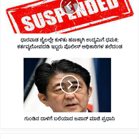
ಡ
ಜೈ
ಲ
ಲ್
ಲೇ
ಕು
ಧಾರವಾಡ ಜೈಲಲ್ಲೇ ಕುಳಿತು ಹಣಕ್ಕಾಗಿ ಉದ್ಯಮಿಗೆ ಧಮಕಿ;
ಳಿ
ಕರ್ತವ್ಯಲೋಪದಡಿ ಇಬ್ಬರು ಪೊಲೀಸ್ ಅಧಿಕಾರಿಗಳ ತಲೆದಂಡ
ತು
ಹ
ಣ
ಗುಂ
ಕ್
ಡಿ
ಕಾ
ನ
ಗಿ
ದಾ
ಉ
ಳಿ
ದ್
ಗೆ
ಯ
ಬ
ಮಿ
ಲಿ
ಗೆ
ಯಾ
ಧ
ಗುಂಡಿನ ದಾಳಿಗೆ ಬಲಿಯಾದ ಜಪಾನ್ ಮಾಜಿ ಪ್ರಧಾನಿ
ದ
ಮ
ಜ
ಕಿ
ಪಾ
;
ನ್