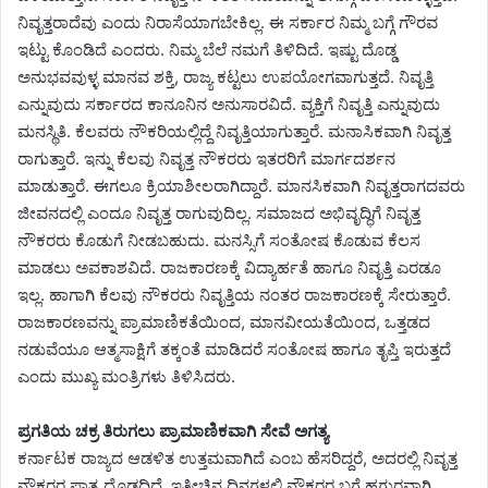
ನಿವೃತ್ತರಾದೆವು ಎಂದು ನಿರಾಸೆಯಾಗಬೇಕಿಲ್ಲ. ಈ ಸರ್ಕಾರ ನಿಮ್ಮ ಬಗ್ಗೆ ಗೌರವ
ಇಟ್ಟು ಕೊಂಡಿದೆ ಎಂದರು. ನಿಮ್ಮ ಬೆಲೆ ನಮಗೆ ತಿಳಿದಿದೆ. ಇಷ್ಟು ದೊಡ್ಡ
ಅನುಭವವುಳ್ಳ ಮಾನವ ಶಕ್ತಿ, ರಾಜ್ಯ ಕಟ್ಟಲು ಉಪಯೋಗವಾಗುತ್ತದೆ. ನಿವೃತ್ತಿ
ಎನ್ನುವುದು ಸರ್ಕಾರದ ಕಾನೂನಿನ ಅನುಸಾರವಿದೆ. ವ್ಯಕ್ತಿಗೆ ನಿವೃತ್ತಿ ಎನ್ನುವುದು
ಮನಸ್ಥಿತಿ. ಕೆಲವರು ನೌಕರಿಯಲ್ಲಿದ್ದೆ ನಿವೃತ್ತಿಯಾಗುತ್ತಾರೆ. ಮನಾಸಿಕವಾಗಿ ನಿವೃತ್ತ
ರಾಗುತ್ತಾರೆ. ಇನ್ನು ಕೆಲವು ನಿವೃತ್ತ ನೌಕರರು ಇತರರಿಗೆ ಮಾರ್ಗದರ್ಶನ
ಮಾಡುತ್ತಾರೆ. ಈಗಲೂ ಕ್ರಿಯಾಶೀಲರಾಗಿದ್ದಾರೆ. ಮಾನಸಿಕವಾಗಿ ನಿವೃತ್ತರಾಗದವರು
ಜೀವನದಲ್ಲಿ ಎಂದೂ ನಿವೃತ್ತ ರಾಗುವುದಿಲ್ಲ. ಸಮಾಜದ ಅಭಿವೃದ್ಧಿಗೆ ನಿವೃತ್ತ
ನೌಕರರು ಕೊಡುಗೆ ನೀಡಬಹುದು. ಮನಸ್ಸಿಗೆ ಸಂತೋಷ ಕೊಡುವ ಕೆಲಸ
ಮಾಡಲು ಅವಕಾಶವಿದೆ. ರಾಜಕಾರಣಕ್ಕೆ ವಿದ್ಯಾರ್ಹತೆ ಹಾಗೂ ನಿವೃತ್ತಿ ಎರಡೂ
ಇಲ್ಲ. ಹಾಗಾಗಿ ಕೆಲವು ನೌಕರರು ನಿವೃತ್ತಿಯ ನಂತರ ರಾಜಕಾರಣಕ್ಕೆ ಸೇರುತ್ತಾರೆ.
ರಾಜಕಾರಣವನ್ನು ಪ್ರಾಮಾಣಿಕತೆಯಿಂದ, ಮಾನವೀಯತೆಯಿಂದ, ಒತ್ತಡದ
ನಡುವೆಯೂ ಆತ್ಮಸಾಕ್ಷಿಗೆ ತಕ್ಕಂತೆ ಮಾಡಿದರೆ ಸಂತೋಷ ಹಾಗೂ ತೃಪ್ತಿ ಇರುತ್ತದೆ
ಎಂದು ಮುಖ್ಯ ಮಂತ್ರಿಗಳು ತಿಳಿಸಿದರು.
ಪ್ರಗತಿಯ ಚಕ್ರ ತಿರುಗಲು ಪ್ರಾಮಾಣಿಕವಾಗಿ ಸೇವೆ ಅಗತ್ಯ
ಕರ್ನಾಟಕ ರಾಜ್ಯದ ಆಡಳಿತ ಉತ್ತಮವಾಗಿದೆ ಎಂಬ ಹೆಸರಿದ್ದರೆ, ಅದರಲ್ಲಿ ನಿವೃತ್ತ
ನೌಕರರ ಪಾತ್ರ ದೊಡ್ಡದಿದೆ. ಇತ್ತೀಚಿನ ದಿನಗಳಲ್ಲಿ ನೌಕರರ ಬಗ್ಗೆ ಹಗುರವಾಗಿ