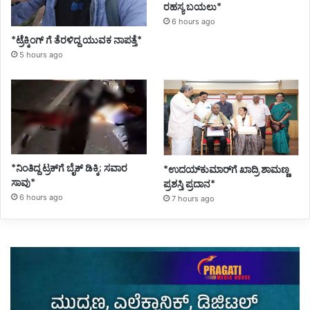
ರಹಸ್ಯ ಬಯಲು*
6 hours ago
*ಟ್ರೆಕ್ಕಿಂಗ್ ಗೆ ತೆರಳಿದ್ದ ಯುವಕ ನಾಪತ್ತೆ*
5 hours ago
*ನಿಂತಿದ್ದ ಟ್ರಕ್‌ಗೆ ಬೈಕ್ ಡಿಕ್ಕಿ; ಸವಾರ
*ಉದಯ್‌ಕುಮಾರ್‌ಗೆ ಖಾದ್ರಿ ಶಾಮಣ್ಣ
ಸಾವು*
ಪ್ರಶಸ್ತಿ ಪ್ರದಾನ*
6 hours ago
7 hours ago