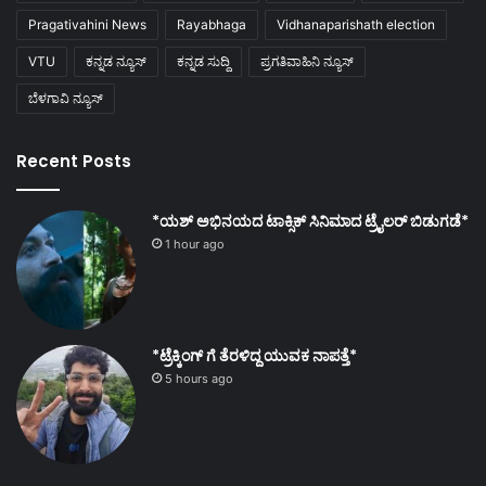
Pragativahini News
Rayabhaga
Vidhanaparishath election
VTU
ಕನ್ನಡ ನ್ಯೂಸ್
ಕನ್ನಡ ಸುದ್ದಿ
ಪ್ರಗತಿವಾಹಿನಿ ನ್ಯೂಸ್
ಬೆಳಗಾವಿ ನ್ಯೂಸ್
Recent Posts
*ಯಶ್ ಅಭಿನಯದ ಟಾಕ್ಸಿಕ್ ಸಿನಿಮಾದ ಟ್ರೈಲರ್ ಬಿಡುಗಡೆ*
1 hour ago
*ಟ್ರೆಕ್ಕಿಂಗ್ ಗೆ ತೆರಳಿದ್ದ ಯುವಕ ನಾಪತ್ತೆ*
5 hours ago