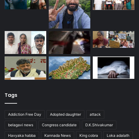
Tags
Addiction Free Day
Adopted daughter
attack
belagavi news
Congress candidate
D.K.Shivakumar
Havyaka habba
Kannada News
King cobra
Loka adalath