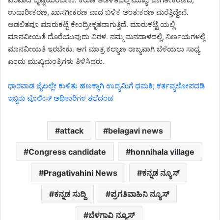
ಉದಾರೀಕರಣ, ಖಾಸಗೀಕರಣ ವಾದ ಬಳಿಕ ಅಂತ:ಕರಣ ಮರೆತ್ತಿದ್ದೇವೆ.
ಆಡಲಿತವೂ ಮಾರುಕಟ್ಟೆ ಕೇಂದ್ರೀಕೃತವಾಗುತ್ತಿದೆ. ಮಾರುಕಟ್ಟೆ ಯಲ್ಲಿ
ಮಾನವೀಯತೆ ದೊರೆಯುವುದು ವಿರಳ. ನಮ್ಮ ಮನದಾಳದಲ್ಲಿ, ನಿರ್ಣಯಗಳಲ್ಲಿ
ಮಾನವೀಯತೆ ಇರಬೇಕು. ಆಗ ಮಾತ್ರ ಕಲ್ಯಾಣ ರಾಜ್ಯವಾಗಿ ಬೆಳೆಯಲು ಸಾಧ್ಯ
ಎಂದು ಮುಖ್ಯಮಂತ್ರಿಗಳು ತಿಳಿಸಿದರು.
ಧಾರವಾಡ ಜೈಲಲ್ಲೇ ಕುಳಿತು ಹಣಕ್ಕಾಗಿ ಉದ್ಯಮಿಗೆ ಧಮಕಿ; ಕರ್ತವ್ಯಲೋಪದಡಿ
ಇಬ್ಬರು ಪೊಲೀಸ್ ಅಧಿಕಾರಿಗಳ ತಲೆದಂಡ
attack
belagavi news
Congress candidate
honnihala village
Pragativahini News
ಕನ್ನಡ ನ್ಯೂಸ್
ಕನ್ನಡ ಸುದ್ದಿ
ಪ್ರಗತಿವಾಹಿನಿ ನ್ಯೂಸ್
ಬೆಳಗಾವಿ ನ್ಯೂಸ್