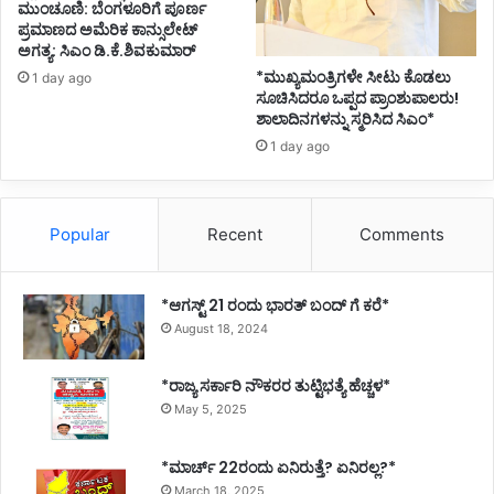
ಮುಂಚೂಣಿ: ಬೆಂಗಳೂರಿಗೆ ಪೂರ್ಣ
ಳ
ಪ್ರಮಾಣದ ಅಮೆರಿಕ ಕಾನ್ಸುಲೇಟ್
ತ
ಅಗತ್ಯ: ಸಿಎಂ ಡಿ.ಕೆ.ಶಿವಕುಮಾರ್
ಲೆ
*ಮುಖ್ಯಮಂತ್ರಿಗಳೇ ಸೀಟು ಕೊಡಲು
ದಂ
1 day ago
ಸೂಚಿಸಿದರೂ ಒಪ್ಪದ ಪ್ರಾಂಶುಪಾಲರು!
ಡ
ಶಾಲಾದಿನಗಳನ್ನು ಸ್ಮರಿಸಿದ ಸಿಎಂ*
1 day ago
Popular
Recent
Comments
*ಆಗಸ್ಟ್ 21 ರಂದು ಭಾರತ್‌ ಬಂದ್‌ ಗೆ ಕರೆ*
August 18, 2024
*ರಾಜ್ಯ ಸರ್ಕಾರಿ ನೌಕರರ ತುಟ್ಟಿಭತ್ಯೆ ಹೆಚ್ಚಳ*
May 5, 2025
*ಮಾರ್ಚ್ 22ರಂದು ಏನಿರುತ್ತೆ? ಏನಿರಲ್ಲ?*
March 18, 2025