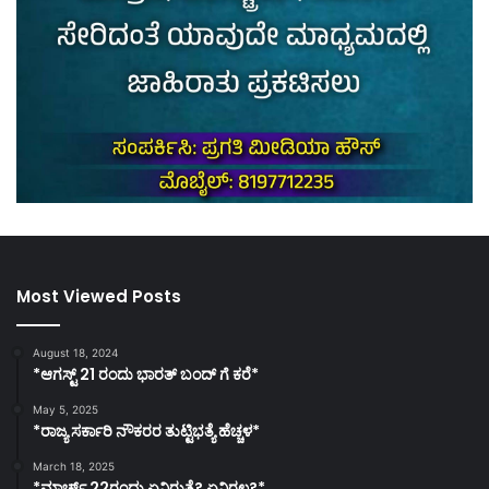
Most Viewed Posts
August 18, 2024
*ಆಗಸ್ಟ್ 21 ರಂದು ಭಾರತ್‌ ಬಂದ್‌ ಗೆ ಕರೆ*
May 5, 2025
*ರಾಜ್ಯ ಸರ್ಕಾರಿ ನೌಕರರ ತುಟ್ಟಿಭತ್ಯೆ ಹೆಚ್ಚಳ*
March 18, 2025
*ಮಾರ್ಚ್ 22ರಂದು ಏನಿರುತ್ತೆ? ಏನಿರಲ್ಲ?*