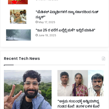
*ಮೆಡಿಕಲ್ ವಿದ್ಯಾರ್ಥಿಗಳಿಗೆ ರಾಜ್ಯ ಸರ್ಕಾರದಿಂದ ಗುಡ್
ನ್ಯೂಸ್*
May 17, 2025
*ಜೂ 25 ರ ವರೆಗೆ ಎಲ್ಲೆಲ್ಲಿ ಮಳೆ? ಇಲ್ಲಿದೆ ಮಾಹಿತಿ*
June 19, 2025
Recent Tech News
*ಅಕ್ರಮ ಸಂಬಂಧಕ್ಕೆ ಅಡ್ಡಿಯಾಗಿದ್ದ
ಗಂಡನ ಕೊಲೆ: ತಿಂಗಳ ಬಳಿಕ ಕೊಲೆ