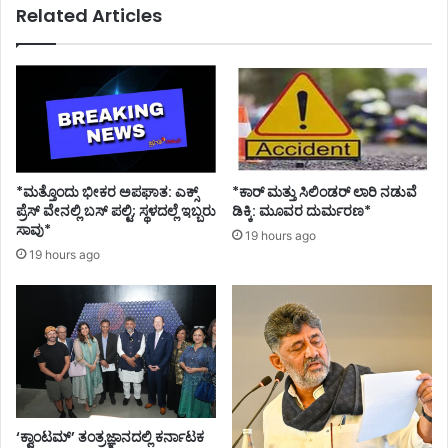
Related Articles
ಕ
ಮಾ
ರ್
ಜಿ
ತ
ಪ್
ವ್
ರ
ಯ
ಧಾ
ಲೋ
ನಿ
ಪ
ದ
ಡಿ
*ಮತ್ತೊಂದು ಭೀಕರ ಅಪಘಾತ: ಎಕ್ಸ್
*ಕಾರ್ ಮತ್ತು ಸಿಲಿಂಡ‌ರ್ ಲಾರಿ ನಡುವೆ
ಇ
ಪ್ರೆಸ್ ವೇನಲ್ಲಿ ಬಸ್ ಪಲ್ಟಿ; ಸ್ಥಳದಲ್ಲೆ ಇಬ್ಬರು
ಡಿಕ್ಕಿ: ಮೂವರ ದುರ್ಮರಣ*
ಬ್
ಸಾವು*
19 hours ago
ಬ
19 hours ago
ರು
ಪೊ
ಲೀ
ಸ್
ಅ
ಧಿ
ಕಾ
ರಿ
ಗ
‘ಕ್ವಾಂಟಮ್’ ತಂತ್ರಜ್ಞಾನದಲ್ಲಿ ಕರ್ನಾಟಕ