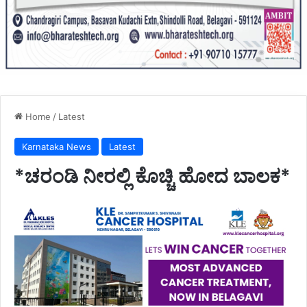
Home
/
Latest
Karnataka News
Latest
*ಚರಂಡಿ ನೀರಲ್ಲಿ ಕೊಚ್ಚಿ ಹೋದ ಬಾಲಕ*