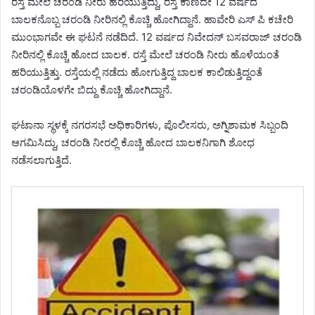
ರಸ್ತೆ ಮೇಲೆ ಚರಂಡಿ ನೀರು ಹರಿಯುತ್ತಿದ್ದು, ರಸ್ತೆ ಕಾಣದೇ 12 ವರ್ಷದ
ಬಾಲಕನೊಬ್ಬ ಚರಂಡಿ ನೀರಿನಲ್ಲಿ ಕೊಚ್ಚಿ ಹೋಗಿದ್ದಾನೆ. ಹಾವೇರಿ ಎಸ್ ಪಿ ಕಚೇರಿ
ಮುಂಭಾಗವೇ ಈ ಘಟನೆ ನಡೆದಿದೆ. 12 ವರ್ಷದ ನಿವೇದನ್ ಬಸವರಾಜ್ ಚರಂಡಿ
ನೀರಿನಲ್ಲಿ ಕೊಚ್ಚಿ ಹೋದ ಬಾಲಕ. ರಸ್ತೆ ಮೇಲೆ ಚರಂಡಿ ನೀರು ಹೊಳೆಯಂತೆ
ಹರಿಯುತ್ತಿತ್ತು. ರಸ್ತೆಯಲ್ಲಿ ನಡೆದು ಹೋಗುತ್ತಿದ್ದ ಬಾಲಕ ಕಾಲಿಡುತ್ತಿದ್ದಂತೆ
ಚರಂಡಿಯೊಳಗೇ ಬಿದ್ದು ಕೊಚ್ಚಿ ಹೋಗಿದ್ದಾನೆ.
ಘಟಾನಾ ಸ್ಥಳಕ್ಕೆ ನಗರಸಭೆ ಅಧಿಕಾರಿಗಳು, ಪೊಲೀಸರು, ಅಗ್ನಿಶಾಮಕ ಸಿಬ್ಬಂದಿ
ಆಗಮಿಸಿದ್ದು, ಚರಂಡಿ ನೀರಲ್ಲಿ ಕೊಚ್ಚಿ ಹೋದ ಬಾಲಕನಿಗಾಗಿ ಶೋಧ
ನಡೆಸಲಾಗುತ್ತಿದೆ.