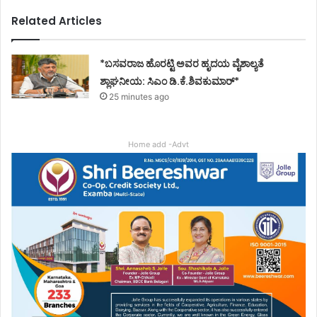
Related Articles
*ಬಸವರಾಜ ಹೊರಟ್ಟಿ ಅವರ ಹೃದಯ ವೈಶಾಲ್ಯತೆ
ಶ್ಲಾಘನೀಯ: ಸಿಎಂ ಡಿ.ಕೆ.ಶಿವಕುಮಾರ್*
25 minutes ago
Home add -Advt