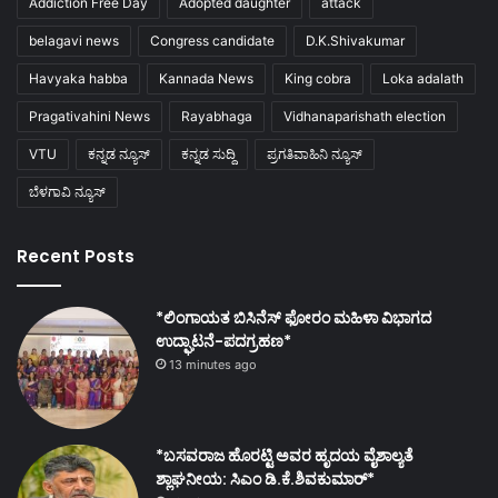
Addiction Free Day
Adopted daughter
attack
belagavi news
Congress candidate
D.K.Shivakumar
Havyaka habba
Kannada News
King cobra
Loka adalath
Pragativahini News
Rayabhaga
Vidhanaparishath election
VTU
ಕನ್ನಡ ನ್ಯೂಸ್
ಕನ್ನಡ ಸುದ್ದಿ
ಪ್ರಗತಿವಾಹಿನಿ ನ್ಯೂಸ್
ಬೆಳಗಾವಿ ನ್ಯೂಸ್
Recent Posts
*ಲಿಂಗಾಯತ ಬಿಸಿನೆಸ್ ಫೋರಂ ಮಹಿಳಾ ವಿಭಾಗದ
ಉದ್ಘಾಟನೆ-ಪದಗ್ರಹಣ*
13 minutes ago
*ಬಸವರಾಜ ಹೊರಟ್ಟಿ ಅವರ ಹೃದಯ ವೈಶಾಲ್ಯತೆ
ಶ್ಲಾಘನೀಯ: ಸಿಎಂ ಡಿ.ಕೆ.ಶಿವಕುಮಾರ್*