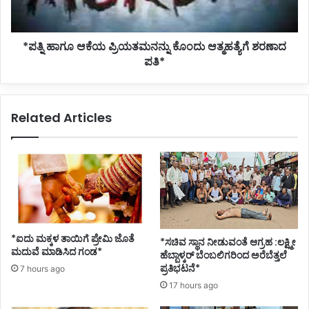
ಶರಣಾದ
ಪತಿ*
*ಪತ್ನಿ ಹಾಗೂ ಆಕೆಯ ಪ್ರಿಯತಮನನ್ನು ಕೊಂದು ಆತ್ಮಹತ್ಯೆಗೆ ಶರಣಾದ
ಪತಿ*
Related Articles
*ಐದು ಮಕ್ಕಳ ತಾಯಿಗೆ ಪ್ರೇಮಿ ಜೊತೆ
*ಸಚಿವ ಸ್ಥಾನ ನೀಡುವಂತೆ ಆಗ್ರಹ :ಲಕ್ಷ್ಮೀ
ಮದುವೆ ಮಾಡಿಸಿದ ಗಂಡ*
ಹೆಬ್ಬಾಳ್ಕರ್ ಬೆಂಬಲಿಗರಿಂದ ಅರೆಬೆತ್ತಲೆ
ಪ್ರತಿಭಟನೆ*
7 hours ago
17 hours ago