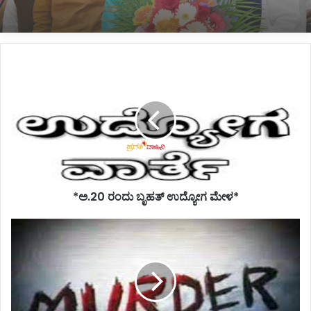
*ಅ.20
ರಂದು
ಬೃಹತ್
ಉದ್ಯೋಗ
ಮೇಳ*
*ಅ.20 ರಂದು ಬೃಹತ್ ಉದ್ಯೋಗ ಮೇಳ*
*ಪತ್ನಿ
ಹಾಗೂ
ಆಕೆಯ
ಪ್ರಿಯತಮನನ್ನು
ಕೊಂದು
ಆತ್ಮಹತ್ಯೆಗೆ