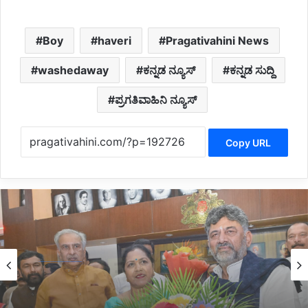
Boy
haveri
Pragativahini News
washedaway
ಕನ್ನಡ ನ್ಯೂಸ್
ಕನ್ನಡ ಸುದ್ದಿ
ಪ್ರಗತಿವಾಹಿನಿ ನ್ಯೂಸ್
Copy URL
Politics
2 hours ago
*ವಿಧಾನ ಪರಿಷತ್ ನೂತನ ಸದಸ್ಯೆ ಗಾಯತ್ರಿ ಶಾಂತೇಗೌಡ
ಪ್ರಮಾಣ ವಚನ ಸ್ವೀಕಾರ*