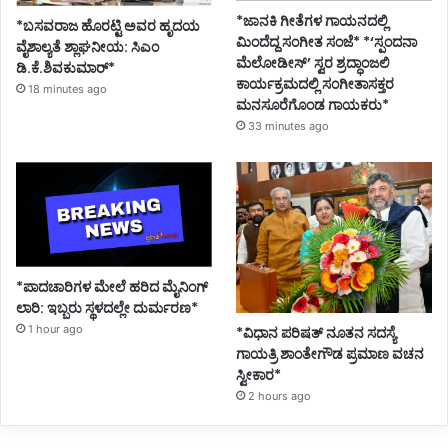
*ಜಾನಕಿ ಗೀತೆಗಳ ಗಾಯನದಲ್ಲಿ
*ಬಸವರಾಜ ಹೊರಟ್ಟಿ ಅವರ ಹೃದಯ
ಮಿಂದೆದ್ದ ಸಂಗೀತ ಸಂಜೆ* *‘ಸ್ಪಂದನಾ
ವೈಶಾಲ್ಯತೆ ಶ್ಲಾಘನೀಯ: ಸಿಎಂ
ಮೆಲೋಡೀಸ್’ ಸ್ವರ ಶ್ರದ್ಧಾಂಜಲಿ
ಡಿ.ಕೆ.ಶಿವಕುಮಾರ್*
ಕಾರ್ಯಕ್ರಮದಲ್ಲಿ ಸಂಗೀತಾಸಕ್ತರ
18 minutes ago
ಮನಸೂರೆಗೊಂಡ ಗಾಯಕರು*
33 minutes ago
*ಪಾದಚಾರಿಗಳ ಮೇಲೆ ಹರಿದ ಮೈನಿಂಗ್
ಲಾರಿ: ಇಬ್ಬರು ಸ್ಥಳದಲ್ಲೇ ದುರ್ಮರಣ*
1 hour ago
*ವಿಧಾನ ಪರಿಷತ್ ನೂತನ ಸದಸ್ಯೆ
ಗಾಯತ್ರಿ ಶಾಂತೇಗೌಡ ಪ್ರಮಾಣ ವಚನ
ಸ್ವೀಕಾರ*
2 hours ago