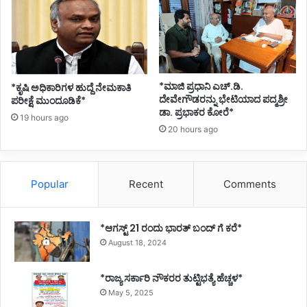
*ಮಾಜಿ ಪ್ರಧಾನಿ ಎಚ್.ಡಿ.
*ಕೃಷಿ ಅಧಿಕಾರಿಗಳ ಹುದ್ದೆ ನೇಮಕಾತಿ
ದೇವೇಗೌಡರನ್ನು ಭೇಟಿಯಾದ ಪದ್ಮಶ್ರೀ
ಪರೀಕ್ಷೆ ಮುಂದೂಡಿಕೆ*
ಡಾ. ಪ್ರಭಾಕರ ಕೋರೆ*
19 hours ago
20 hours ago
Popular
Recent
Comments
*ಆಗಸ್ಟ್ 21 ರಂದು ಭಾರತ್‌ ಬಂದ್‌ ಗೆ ಕರೆ*
August 18, 2024
*ರಾಜ್ಯ ಸರ್ಕಾರಿ ನೌಕರರ ತುಟ್ಟಿಭತ್ಯೆ ಹೆಚ್ಚಳ*
May 5, 2025