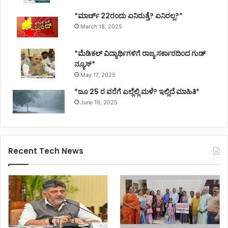
*ಮಾರ್ಚ್ 22ರಂದು ಏನಿರುತ್ತೆ? ಏನಿರಲ್ಲ?*
March 18, 2025
*ಮೆಡಿಕಲ್ ವಿದ್ಯಾರ್ಥಿಗಳಿಗೆ ರಾಜ್ಯ ಸರ್ಕಾರದಿಂದ ಗುಡ್
ನ್ಯೂಸ್*
May 17, 2025
*ಜೂ 25 ರ ವರೆಗೆ ಎಲ್ಲೆಲ್ಲಿ ಮಳೆ? ಇಲ್ಲಿದೆ ಮಾಹಿತಿ*
June 19, 2025
Recent Tech News