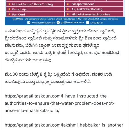
ಸಮಾರಂಭದ ಸಾನ್ನಿಧ್ಯವನ್ನು ಪಟ್ಟಣದ ಶ್ರೀ ದತ್ತಾತ್ರೇಯ ಬೋಧ ಸ್ವಾಮೀಜಿ,
ಶ್ರೀಧರಭೋಧ ಸ್ವಾಮೀಜಿ ಮತ್ತು ಸುಣಧೋಳಿಯ ಶ್ರೀ ಶಿವಾನಂದ ಸ್ವಾಮೀಜಿ
ವಹಿಸುವರು, ಬಿಡಿಸಿಸಿ ಬ್ಯಾಂಕ್ ಉಪಾಧ್ಯಕ್ಷ ಸುಭಾಷ ಢವಳೇಶ್ವರ
ಉದ್ಘಾಟಿಸುವರು. ಅಂದು ರಾತ್ರಿ 9 ಘಂಟೆಗೆ ಹಳ್ಳೂರ, ರಾಜಾಪುರ ತಂಡದಿಂದ
ಡೊಳ್ಳಿನ ಪದಗಳು ಜರುಗುವವು.
ಮೇ.30 ರಂದು ಬೆಳಗ್ಗೆ 8 ಕ್ಕೆ ಶ್ರೀ ಲಕ್ಷ್ಮೀದೇವಿ ಗೆ ಅಭಿಷೇಕ, ನಂತರ ಉಡಿ
ತುಂಬುವುದು ಮತ್ತು ಮಧ್ಯಾಹ್ನ ಮಹಾಪ್ರಸಾದ ಜರುಗಲಿದೆ.
https://pragati.taskdun.com/i-have-instructed-the-
authorities-to-ensure-that-water-problem-does-not-
arise-mla-shashikala-jolla/
https://pragati.taskdun.com/lakshmi-hebbalkar-is-another-