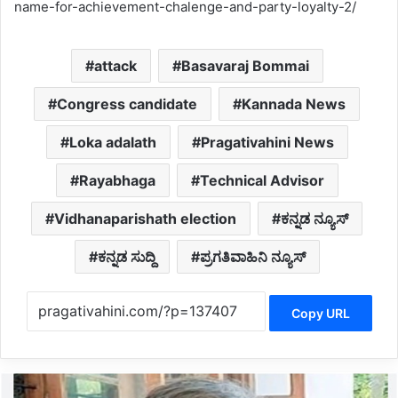
name-for-achievement-chalenge-and-party-loyalty-2/
attack
Basavaraj Bommai
Congress candidate
Kannada News
Loka adalath
Pragativahini News
Rayabhaga
Technical Advisor
Vidhanaparishath election
ಕನ್ನಡ ನ್ಯೂಸ್
ಕನ್ನಡ ಸುದ್ದಿ
ಪ್ರಗತಿವಾಹಿನಿ ನ್ಯೂಸ್
Copy URL