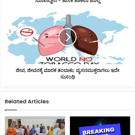
ಸೂಚಿಸಿದ್ದೇನೆ - ಶಾಸಕಿ ಶಶಿಕಲಾ ಜೊಲ್ಲೆ
ಜೀವ,
ಜೀವನಕ್ಕೆ
ಮಾರಕ
ತಂಬಾಕು;
ವ್ಯಸನಮುಕ್ತರಾಗಲು
ಇದೇ
ಸುಸಂಧಿ
ಜೀವ, ಜೀವನಕ್ಕೆ ಮಾರಕ ತಂಬಾಕು; ವ್ಯಸನಮುಕ್ತರಾಗಲು ಇದೇ
ಸುಸಂಧಿ
Related Articles