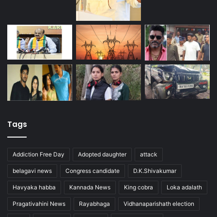
Tags
Addiction Free Day
Adopted daughter
attack
belagavi news
Congress candidate
D.K.Shivakumar
Havyaka habba
Kannada News
King cobra
Loka adalath
Pragativahini News
Rayabhaga
Vidhanaparishath election