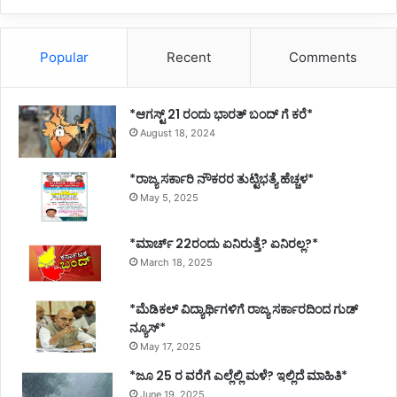
Popular
Recent
Comments
*ಆಗಸ್ಟ್ 21 ರಂದು ಭಾರತ್‌ ಬಂದ್‌ ಗೆ ಕರೆ*
August 18, 2024
*ರಾಜ್ಯ ಸರ್ಕಾರಿ ನೌಕರರ ತುಟ್ಟಿಭತ್ಯೆ ಹೆಚ್ಚಳ*
May 5, 2025
*ಮಾರ್ಚ್ 22ರಂದು ಏನಿರುತ್ತೆ? ಏನಿರಲ್ಲ?*
March 18, 2025
*ಮೆಡಿಕಲ್ ವಿದ್ಯಾರ್ಥಿಗಳಿಗೆ ರಾಜ್ಯ ಸರ್ಕಾರದಿಂದ ಗುಡ್
ನ್ಯೂಸ್*
May 17, 2025
*ಜೂ 25 ರ ವರೆಗೆ ಎಲ್ಲೆಲ್ಲಿ ಮಳೆ? ಇಲ್ಲಿದೆ ಮಾಹಿತಿ*
June 19, 2025