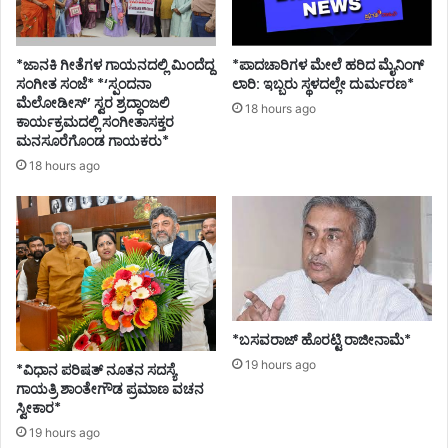
*ಜಾನಕಿ ಗೀತೆಗಳ ಗಾಯನದಲ್ಲಿ ಮಿಂದೆದ್ದ
*ಪಾದಚಾರಿಗಳ ಮೇಲೆ ಹರಿದ ಮೈನಿಂಗ್
ಸಂಗೀತ ಸಂಜೆ* *‘ಸ್ಪಂದನಾ
ಲಾರಿ: ಇಬ್ಬರು ಸ್ಥಳದಲ್ಲೇ ದುರ್ಮರಣ*
ಮೆಲೋಡೀಸ್’ ಸ್ವರ ಶ್ರದ್ಧಾಂಜಲಿ
18 hours ago
ಕಾರ್ಯಕ್ರಮದಲ್ಲಿ ಸಂಗೀತಾಸಕ್ತರ
ಮನಸೂರೆಗೊಂಡ ಗಾಯಕರು*
18 hours ago
*ಬಸವರಾಜ್ ಹೊರಟ್ಟಿ ರಾಜೀನಾಮೆ*
19 hours ago
*ವಿಧಾನ ಪರಿಷತ್ ನೂತನ ಸದಸ್ಯೆ
ಗಾಯತ್ರಿ ಶಾಂತೇಗೌಡ ಪ್ರಮಾಣ ವಚನ
ಸ್ವೀಕಾರ*
19 hours ago