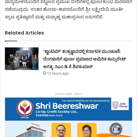
ವಾದ್ಯಮೇಳದೊಂದಿಗೆ ಪಟ್ಟಣದ ಪ್ರಮುಖ ಬೀದಿಗಳಲ್ಲಿ ಪೂರ್ಣಕುಂಭ ಮೆರವಣಿಗೆ
ನಡೆಯುವುದು. ನಂತರ ಹೋಮ-ಹವನದೊಂದಿಗೆ ಶ್ರೀ ಲಕ್ಷ್ಮೀದೇವಿ ಮೂರ್ತಿ
ಪ್ರಾಣ ಪ್ರತಿಷ್ಠಾಪನೆ ಮತ್ತು ಮಧ್ಯಾಹ್ನ ಮಹಾಪ್ರಸಾದ ಜರುಗಲಿದೆ.
Related Articles
‘ಕ್ವಾಂಟಮ್’ ತಂತ್ರಜ್ಞಾನದಲ್ಲಿ ಕರ್ನಾಟಕ ಮುಂಚೂಣಿ:
ಬೆಂಗಳೂರಿಗೆ ಪೂರ್ಣ ಪ್ರಮಾಣದ ಅಮೆರಿಕ ಕಾನ್ಸುಲೇಟ್
ಅಗತ್ಯ: ಸಿಎಂ ಡಿ.ಕೆ.ಶಿವಕುಮಾರ್
12 hours ago
Home add -Advt