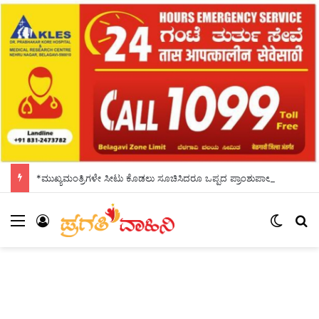
*ಮುಖ್ಯಮಂತ್ರಿಗಳೇ ಸೀಟು ಕೊಡಲು ಸೂಚಿಸಿದರೂ ಒಪ್ಪದ ಪ್ರಾಂಶುಪಾಲರು!ಶಾಲಾದಿನಗಳನ್ನು ಸ್ಮರಿಸಿದ ಸಿಎಂ*
Menu
Log In
Switch
Se