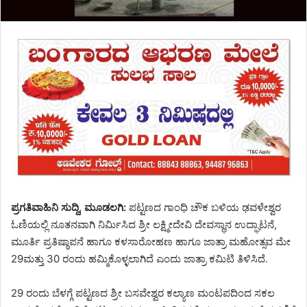
ಪ್ರಗತಿವಾಹಿನಿ ಸುದ್ದಿ, ಮೂಡಲಗಿ:
ಪಟ್ಟಣದ ಗಾಂಧಿ ಚೌಕ ಬಳಿಯ ಢವಳೇಶ್ವರ
ಓಣಿಯಲ್ಲಿ ನೂತನವಾಗಿ ನಿರ್ಮಿಸಿದ ಶ್ರೀ ಲಕ್ಷ್ಮೀದೇವಿ ದೇವಸ್ಥಾನ ಉದ್ಘಾಟನೆ,
ಮೂರ್ತಿ ಪ್ರತಿಷ್ಠಾಪನೆ ಹಾಗೂ ಕಳಸಾರೋಹಣ ಹಾಗೂ ಜಾತ್ರಾ ಮಹೋತ್ಸವ ಮೇ
29ಮತ್ತು 30 ರಂದು ಹಮ್ಮಿಕೊಳ್ಳಲಾಗಿದೆ ಎಂದು ಜಾತ್ರಾ ಕಮಿಟಿ ತಿಳಿಸಿದೆ.
29 ರಂದು ಬೆಳಗ್ಗೆ ಪಟ್ಟಣದ ಶ್ರೀ ಬಸವೇಶ್ವರ ಕಲ್ಯಾಣ ಮಂಟಪದಿಂದ ಸಕಲ