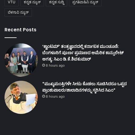
VTU
ಕನ್ನಡ ನ್ಯೂಸ್
ಕನ್ನಡ ಸುದ್ದಿ
ಪ್ರಗತಿವಾಹಿನಿ ನ್ಯೂಸ್
ಬೆಳಗಾವಿ ನ್ಯೂಸ್
Recent Posts
‘ಕ್ವಾಂಟಮ್’ ತಂತ್ರಜ್ಞಾನದಲ್ಲಿ ಕರ್ನಾಟಕ ಮುಂಚೂಣಿ:
ಬೆಂಗಳೂರಿಗೆ ಪೂರ್ಣ ಪ್ರಮಾಣದ ಅಮೆರಿಕ ಕಾನ್ಸುಲೇಟ್
ಅಗತ್ಯ: ಸಿಎಂ ಡಿ.ಕೆ.ಶಿವಕುಮಾರ್
8 hours ago
*ಮುಖ್ಯಮಂತ್ರಿಗಳೇ ಸೀಟು ಕೊಡಲು ಸೂಚಿಸಿದರೂ ಒಪ್ಪದ
ಪ್ರಾಂಶುಪಾಲರು!ಶಾಲಾದಿನಗಳನ್ನು ಸ್ಮರಿಸಿದ ಸಿಎಂ*
8 hours ago