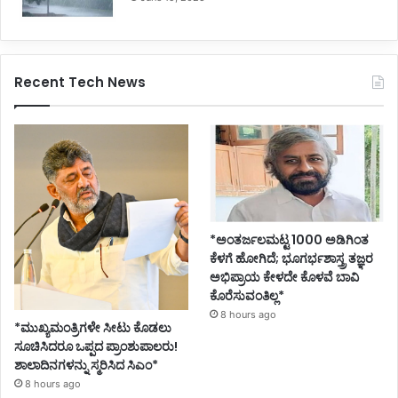
Recent Tech News
*ಅಂತರ್ಜಲಮಟ್ಟ 1000 ಅಡಿಗಿಂತ
ಕೆಳಗೆ ಹೋಗಿದೆ; ಭೂಗರ್ಭಶಾಸ್ತ್ರ ತಜ್ಞರ
ಅಭಿಪ್ರಾಯ ಕೇಳದೇ ಕೊಳವೆ ಬಾವಿ
ಕೊರೆಸುವಂತಿಲ್ಲ*
8 hours ago
*ಮುಖ್ಯಮಂತ್ರಿಗಳೇ ಸೀಟು ಕೊಡಲು
ಸೂಚಿಸಿದರೂ ಒಪ್ಪದ ಪ್ರಾಂಶುಪಾಲರು!
ಶಾಲಾದಿನಗಳನ್ನು ಸ್ಮರಿಸಿದ ಸಿಎಂ*
8 hours ago