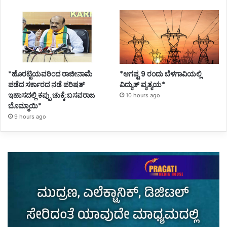
*ಹೊರಟ್ಟಿಯವರಿಂದ ರಾಜೀನಾಮೆ
*ಆಗಷ್ಟ 9 ರಂದು ಬೆಳಗಾವಿಯಲ್ಲಿ
ಪಡೆದ ಸರ್ಕಾರದ ನಡೆ ಪರಿಷತ್
ವಿದ್ಯುತ್ ವ್ಯತ್ಯಯ*
ಇಹಾಸದಲ್ಲಿ ಕಪ್ಪು ಚುಕ್ಕೆ:ಬಸವರಾಜ
10 hours ago
ಬೊಮ್ಮಾಯಿ*
9 hours ago