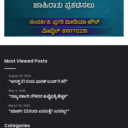
Most Viewed Posts
August 18, 2024
*ಆಗಸ್ಟ್ 21 ರಂದು ಭಾರತ್‌ ಬಂದ್‌ ಗೆ ಕರೆ*
May 5, 2025
*ರಾಜ್ಯ ಸರ್ಕಾರಿ ನೌಕರರ ತುಟ್ಟಿಭತ್ಯೆ ಹೆಚ್ಚಳ*
March 18, 2025
*ಮಾರ್ಚ್ 22ರಂದು ಏನಿರುತ್ತೆ? ಏನಿರಲ್ಲ?*
Categories