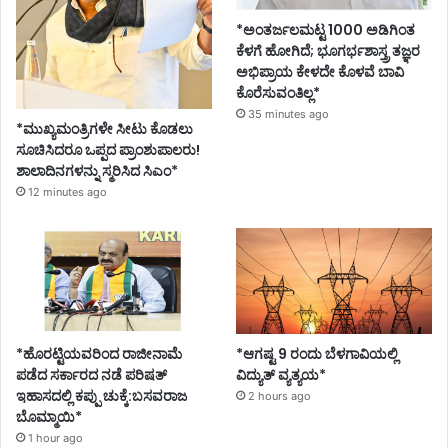
*ಅಂತರ್ಜಲಮಟ್ಟ 1000 ಅಡಿಗಿಂತ
ಕೆಳಗೆ ಹೋಗಿದೆ; ಭೂಗರ್ಭಶಾಸ್ತ್ರ ತಜ್ಞರ
ಅಭಿಪ್ರಾಯ ಕೇಳದೇ ಕೊಳವೆ ಬಾವಿ
ಕೊರೆಸುವಂತಿಲ್ಲ*
35 minutes ago
*ಮುಖ್ಯಮಂತ್ರಿಗಳೇ ಸೀಟು ಕೊಡಲು
ಸೂಚಿಸಿದರೂ ಒಪ್ಪದ ಪ್ರಾಂಶುಪಾಲರು!
ಶಾಲಾದಿನಗಳನ್ನು ಸ್ಮರಿಸಿದ ಸಿಎಂ*
12 minutes ago
*ಹೊರಟ್ಟಿಯವರಿಂದ ರಾಜೀನಾಮೆ
*ಆಗಷ್ಟ 9 ರಂದು ಬೆಳಗಾವಿಯಲ್ಲಿ
ಪಡೆದ ಸರ್ಕಾರದ ನಡೆ ಪರಿಷತ್
ವಿದ್ಯುತ್ ವ್ಯತ್ಯಯ*
ಇಹಾಸದಲ್ಲಿ ಕಪ್ಪು ಚುಕ್ಕೆ:ಬಸವರಾಜ
2 hours ago
ಬೊಮ್ಮಾಯಿ*
1 hour ago