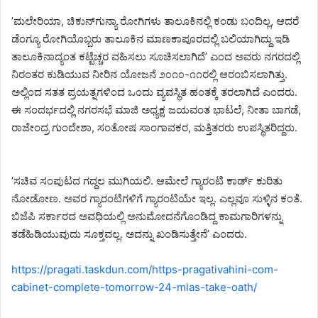
’ಮಲೇರಿಯಾ, ಚಿಕುನ್‌ಗುನ್ಯಾ ರೋಗಿಗಳು ತಾಲೂಕಿನಲ್ಲಿ ಕಂಡು ಬಂದಿಲ್ಲ, ಆದರೆ
ಡೆಂಗ್ಯೂ ರೋಗಿಯೊಬ್ಬರು ತಾಲೂಕಿನ ಮಾಣಕಾಪೂರದಲ್ಲಿ ಬಲಿಯಾಗಿದ್ದು ಇಡಿ
ತಾಲೂಕಿನಾದ್ಯಂತ ಕಟ್ಟೆಚ್ಚರ ವಹಿಸಲು ಸೂಚಿಸಲಾಗಿದೆ’ ಎಂದ ಅವರು ನಗರದಲ್ಲಿ
ನಿರಂತರ ಕುಡಿಯುವ ನೀರಿನ ಯೋಜನೆ ೨೦೧೦-೧೧ರಲ್ಲಿ ಆರಂಬಿಸಲಾಗಿತ್ತು.
ಅಲ್ಲಿಂದ ಸತತ ಪ್ರಯತ್ನಗಳಿಂದ ಒಂದು ವ್ಯವಸ್ಥಿತ ಹಂತಕ್ಕೆ ತರಲಾಗಿದೆ ಎಂದರು.
ಈ ಸಂದರ್ಭದಲ್ಲಿ ನಗರಸಭೆ ಮಾಜಿ ಅಧ್ಯಕ್ಷ ಜಯವಂತ ಭಾಟಲೆ, ನೀತಾ ಬಾಗಡೆ,
ರಾಜೇಂದ್ರ ಗುಂದೇಶಾ, ಸಂತೋಷ ಸಾಂಗಾವಕರ, ಮತ್ತಿತರರು ಉಪಸ್ಥಿತರಿದ್ದರು.
’ಸಚಿವ ಸಂಪುಟದ ಗದ್ದಲ ಮುಗಿಯಲಿ. ಆಮೇಲೆ ಗ್ಯಾರಂಟಿ ಕಾರ್ಡ್ ಕುರಿತು
ನೋಡೋಣ. ಅವರ ಗ್ಯಾರಂಟಿಗಳಿಗೆ ಗ್ಯಾರಂಟಿಯೇ ಇಲ್ಲ. ಎಲ್ಲವೂ ಸುಳ್ಳಿನ ಕಂತೆ.
ಬಿಜೆಪಿ ಸರ್ಕಾರದ ಅವಧಿಯಲ್ಲಿ ಅನುಮೋದನೆಗೊಂಡಿದ್ದ ಕಾಮಗಾರಿಗಳನ್ನು
ತಡೆಹಿಡಿಯುವುದು ಸೂಕ್ತವಲ್ಲ. ಅದನ್ನು ಖಂಡಿಸುತ್ತೇನೆ’ ಎಂದರು.
https://pragati.taskdun.com/https-pragativahini-com-
cabinet-complete-tomorrow-24-mlas-take-oath/