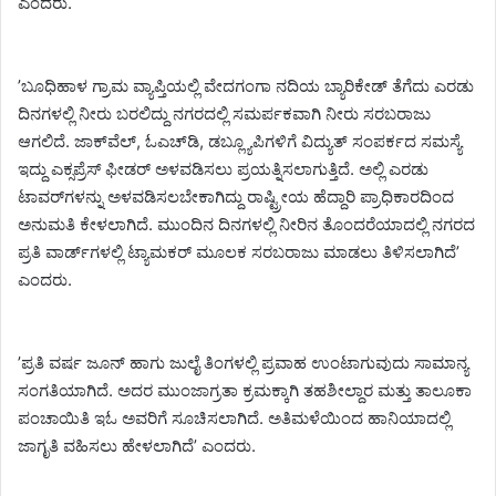
ಎಂದರು.
’ಬೂಧಿಹಾಳ ಗ್ರಾಮ ವ್ಯಾಪ್ತಿಯಲ್ಲಿ ವೇದಗಂಗಾ ನದಿಯ ಬ್ಯಾರಿಕೇಡ್ ತೆಗೆದು ಎರಡು
ದಿನಗಳಲ್ಲಿ ನೀರು ಬರಲಿದ್ದು ನಗರದಲ್ಲಿ ಸಮರ್ಪಕವಾಗಿ ನೀರು ಸರಬರಾಜು
ಆಗಲಿದೆ. ಜಾಕ್‌ವೆಲ್, ಓಎಚ್‌ಡಿ, ಡಬ್ಲ್ಯೂಪಿಗಳಿಗೆ ವಿದ್ಯುತ್ ಸಂಪರ್ಕದ ಸಮಸ್ಯೆ
ಇದ್ದು ಎಕ್ಸಪ್ರೆಸ್ ಫೀಡರ್ ಅಳವಡಿಸಲು ಪ್ರಯತ್ನಿಸಲಾಗುತ್ತಿದೆ. ಅಲ್ಲಿ ಎರಡು
ಟಾವರ್‌ಗಳನ್ನು ಅಳವಡಿಸಲಬೇಕಾಗಿದ್ದು ರಾಷ್ಟ್ರೀಯ ಹೆದ್ದಾರಿ ಪ್ರಾಧಿಕಾರದಿಂದ
ಅನುಮತಿ ಕೇಳಲಾಗಿದೆ. ಮುಂದಿನ ದಿನಗಳಲ್ಲಿ ನೀರಿನ ತೊಂದರೆಯಾದಲ್ಲಿ ನಗರದ
ಪ್ರತಿ ವಾರ್ಡ್‌ಗಳಲ್ಲಿ ಟ್ಯಾಮಕರ್ ಮೂಲಕ ಸರಬರಾಜು ಮಾಡಲು ತಿಳಿಸಲಾಗಿದೆ’
ಎಂದರು.
’ಪ್ರತಿ ವರ್ಷ ಜೂನ್ ಹಾಗು ಜುಲೈ ತಿಂಗಳಲ್ಲಿ ಪ್ರವಾಹ ಉಂಟಾಗುವುದು ಸಾಮಾನ್ಯ
ಸಂಗತಿಯಾಗಿದೆ. ಅದರ ಮುಂಜಾಗ್ರತಾ ಕ್ರಮಕ್ಕಾಗಿ ತಹಶೀಲ್ದಾರ ಮತ್ತು ತಾಲೂಕಾ
ಪಂಚಾಯಿತಿ ಇಓ ಅವರಿಗೆ ಸೂಚಿಸಲಾಗಿದೆ. ಅತಿಮಳೆಯಿಂದ ಹಾನಿಯಾದಲ್ಲಿ
ಜಾಗೃತಿ ವಹಿಸಲು ಹೇಳಲಾಗಿದೆ’ ಎಂದರು.