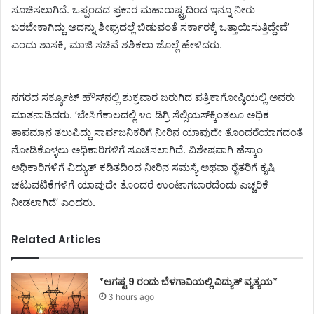
ಸೂಚಿಸಲಾಗಿದೆ. ಒಪ್ಪಂದದ ಪ್ರಕಾರ ಮಹಾರಾಷ್ಟ್ರದಿಂದ ಇನ್ನೂ ನೀರು
ಬರಬೇಕಾಗಿದ್ದು ಅದನ್ನು ಶೀಘ್ರದಲ್ಲೆ ಬಿಡುವಂತೆ ಸರ್ಕಾರಕ್ಕೆ ಒತ್ತಾಯಿಸುತ್ತಿದ್ದೇವೆ’
ಎಂದು ಶಾಸಕಿ, ಮಾಜಿ ಸಚಿವೆ ಶಶಿಕಲಾ ಜೊಲ್ಲೆ ಹೇಳಿದರು.
ನಗರದ ಸರ್ಕ್ಯೂಟ್ ಹೌಸ್‌ನಲ್ಲಿ ಶುಕ್ರವಾರ ಜರುಗಿದ ಪತ್ರಿಕಾಗೋಷ್ಠಿಯಲ್ಲಿ ಅವರು
ಮಾತನಾಡಿದರು. ’ಬೇಸಿಗೆಕಾಲದಲ್ಲಿ ೪೦ ಡಿಗ್ರಿ ಸೆಲ್ಸಿಯಸ್‌ಕ್ಕಿಂತಲೂ ಅಧಿಕ
ತಾಪಮಾನ ತಲುಪಿದ್ದು ಸಾರ್ವಜನಿಕರಿಗೆ ನೀರಿನ ಯಾವುದೇ ತೊಂದರೆಯಾಗದಂತೆ
ನೋಡಿಕೊಳ್ಳಲು ಅಧಿಕಾರಿಗಳಿಗೆ ಸೂಚಿಸಲಾಗಿದೆ. ವಿಶೇಷವಾಗಿ ಹೆಸ್ಕಾಂ
ಅಧಿಕಾರಿಗಳಿಗೆ ವಿದ್ಯುತ್ ಕಡಿತದಿಂದ ನೀರಿನ ಸಮಸ್ಯೆ ಅಥವಾ ರೈತರಿಗೆ ಕೃಷಿ
ಚಟುವಟಿಕೆಗಳಿಗೆ ಯಾವುದೇ ತೊಂದರೆ ಉಂಟಾಗಬಾರದೆಂದು ಎಚ್ಚರಿಕೆ
ನೀಡಲಾಗಿದೆ’ ಎಂದರು.
Related Articles
*ಆಗಷ್ಟ 9 ರಂದು ಬೆಳಗಾವಿಯಲ್ಲಿ ವಿದ್ಯುತ್ ವ್ಯತ್ಯಯ*
3 hours ago