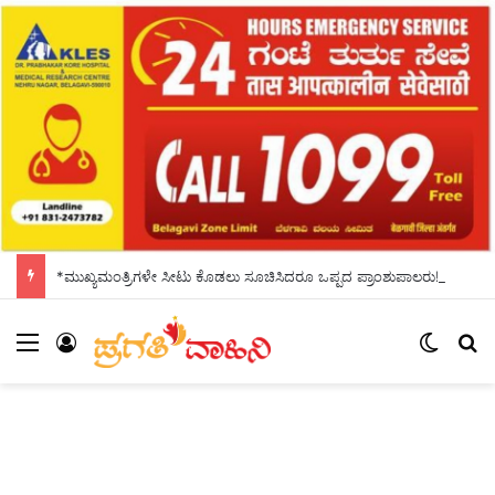
*ಮುಖ್ಯಮಂತ್ರಿಗಳೇ ಸೀಟು ಕೊಡಲು ಸೂಚಿಸಿದರೂ ಒಪ್ಪದ ಪ್ರಾಂಶುಪಾಲರು!ಶಾಲಾದಿನಗಳನ್ನು ಸ್ಮರಿಸಿದ ಸಿಎಂ*
Menu
Log In
Switch
Se