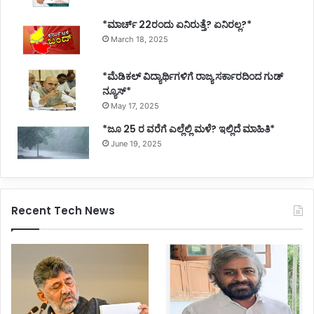
*ಮಾರ್ಚ್ 22ರಂದು ಏನಿರುತ್ತೆ? ಏನಿರಲ್ಲ?*
March 18, 2025
*ಮೆಡಿಕಲ್ ವಿದ್ಯಾರ್ಥಿಗಳಿಗೆ ರಾಜ್ಯ ಸರ್ಕಾರದಿಂದ ಗುಡ್
ನ್ಯೂಸ್*
May 17, 2025
*ಜೂ 25 ರ ವರೆಗೆ ಎಲ್ಲೆಲ್ಲಿ ಮಳೆ? ಇಲ್ಲಿದೆ ಮಾಹಿತಿ*
June 19, 2025
Recent Tech News