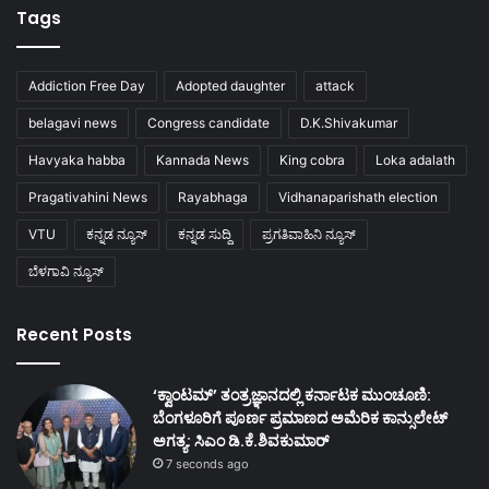
Tags
Addiction Free Day
Adopted daughter
attack
belagavi news
Congress candidate
D.K.Shivakumar
Havyaka habba
Kannada News
King cobra
Loka adalath
Pragativahini News
Rayabhaga
Vidhanaparishath election
VTU
ಕನ್ನಡ ನ್ಯೂಸ್
ಕನ್ನಡ ಸುದ್ದಿ
ಪ್ರಗತಿವಾಹಿನಿ ನ್ಯೂಸ್
ಬೆಳಗಾವಿ ನ್ಯೂಸ್
Recent Posts
‘ಕ್ವಾಂಟಮ್’ ತಂತ್ರಜ್ಞಾನದಲ್ಲಿ ಕರ್ನಾಟಕ ಮುಂಚೂಣಿ:
ಬೆಂಗಳೂರಿಗೆ ಪೂರ್ಣ ಪ್ರಮಾಣದ ಅಮೆರಿಕ ಕಾನ್ಸುಲೇಟ್
ಅಗತ್ಯ: ಸಿಎಂ ಡಿ.ಕೆ.ಶಿವಕುಮಾರ್
7 seconds ago