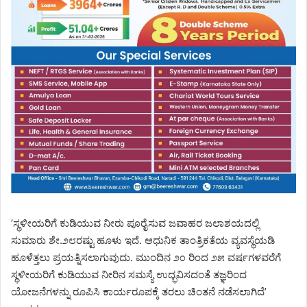
’ಸ್ಥಳೀಯರಿಗೆ ಕುಡಿಯುವ ನೀರು ಪೂರೈಸುವ ಜವಾಹರ ಜಲಾಶಯದಲ್ಲಿ
ಸುಮಾರು ಶೇ.೨೮ರಷ್ಟು ಹೂಳು ಇದೆ. ಆಧುನಿಕ ತಾಂತ್ರಿಕತೆಯ ವ್ಯವಸ್ಥೆಯಡಿ
ಹೂಳೆತ್ತಲು ಪ್ರಯತ್ನಿಸಲಾಗುವುದು. ಮುಂದಿನ ೨೦ ರಿಂದ ೨೫ ವರ್ಷಗಳವರೆಗೆ
ಸ್ಥಳೀಯರಿಗೆ ಕುಡಿಯುವ ನೀರಿನ ಸಮಸ್ಯೆ ಉದ್ಭವಿಸದಂತೆ ತಜ್ಞರಿಂದ
ಯೋಜನೆಗಳನ್ನು ರೂಪಿಸಿ ಕಾರ್ಯರೂಪಕ್ಕೆ ತರಲು ಚಿಂತನೆ ನಡೆಸಲಾಗಿದೆ’