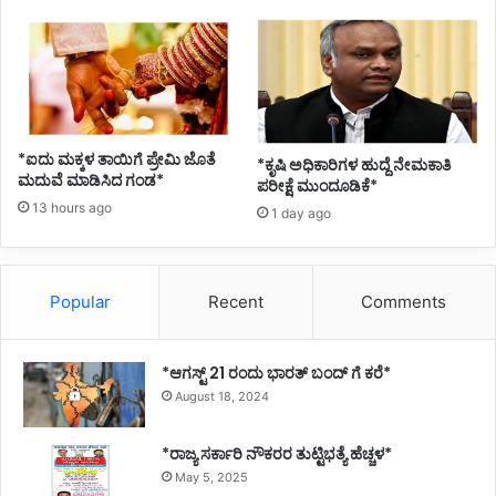
*ಐದು ಮಕ್ಕಳ ತಾಯಿಗೆ ಪ್ರೇಮಿ ಜೊತೆ
*ಕೃಷಿ ಅಧಿಕಾರಿಗಳ ಹುದ್ದೆ ನೇಮಕಾತಿ
ಮದುವೆ ಮಾಡಿಸಿದ ಗಂಡ*
ಪರೀಕ್ಷೆ ಮುಂದೂಡಿಕೆ*
13 hours ago
1 day ago
Popular
Recent
Comments
*ಆಗಸ್ಟ್ 21 ರಂದು ಭಾರತ್‌ ಬಂದ್‌ ಗೆ ಕರೆ*
August 18, 2024
*ರಾಜ್ಯ ಸರ್ಕಾರಿ ನೌಕರರ ತುಟ್ಟಿಭತ್ಯೆ ಹೆಚ್ಚಳ*
May 5, 2025