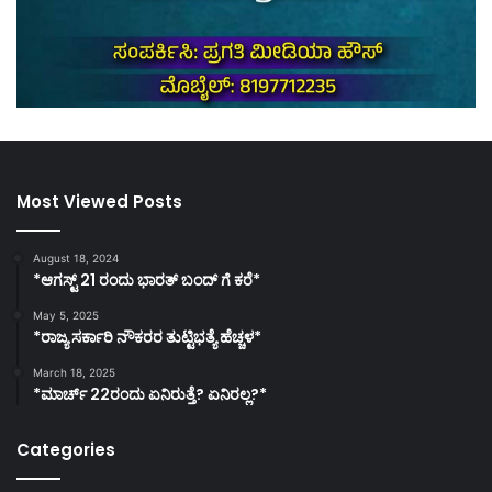
Most Viewed Posts
August 18, 2024
*ಆಗಸ್ಟ್ 21 ರಂದು ಭಾರತ್‌ ಬಂದ್‌ ಗೆ ಕರೆ*
May 5, 2025
*ರಾಜ್ಯ ಸರ್ಕಾರಿ ನೌಕರರ ತುಟ್ಟಿಭತ್ಯೆ ಹೆಚ್ಚಳ*
March 18, 2025
*ಮಾರ್ಚ್ 22ರಂದು ಏನಿರುತ್ತೆ? ಏನಿರಲ್ಲ?*
Categories