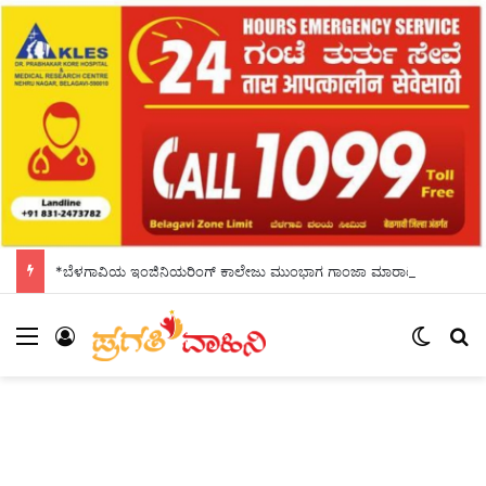
*ಬೆಳಗಾವಿಯ ಇಂಜಿನಿಯರಿಂಗ್‌ ಕಾಲೇಜು ಮುಂಭಾಗ ಗಾಂಜಾ ಮಾರಾಟ: ಓರ್ವ ಆರೋಪಿ ಅರೆಸ್ಟ್*
Menu
Log In
Switch
S