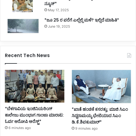
ನ್ಯೂಸ್*
May 17, 2025
*ಜೂ 25 ರ ವರೆಗೆ ಎಲ್ಲೆಲ್ಲಿ ಮಳೆ? ಇಲ್ಲಿದೆ ಮಾಹಿತಿ*
June 19, 2025
Recent Tech News
*ಬೆಳಗಾವಿಯ ಇಂಜಿನಿಯರಿಂಗ್‌
*ಖಾತೆ ಹಂಚಿಕೆ ಕಸರತ್ತು: ಮಾಜಿ ಸಿಎಂ
ಕಾಲೇಜು ಮುಂಭಾಗ ಗಾಂಜಾ ಮಾರಾಟ:
ಸಿದ್ದರಾಮಯ್ಯ ಭೇಟಿಯಾದ ಸಿಎಂ
ಓರ್ವ ಆರೋಪಿ ಅರೆಸ್ಟ್*
ಡಿ.ಕೆ.ಶಿವಕುಮಾರ್*
6 minutes ago
9 minutes ago