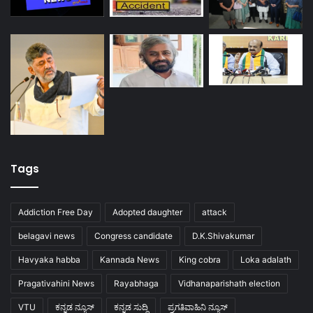
Tags
Addiction Free Day
Adopted daughter
attack
belagavi news
Congress candidate
D.K.Shivakumar
Havyaka habba
Kannada News
King cobra
Loka adalath
Pragativahini News
Rayabhaga
Vidhanaparishath election
VTU
ಕನ್ನಡ ನ್ಯೂಸ್
ಕನ್ನಡ ಸುದ್ದಿ
ಪ್ರಗತಿವಾಹಿನಿ ನ್ಯೂಸ್