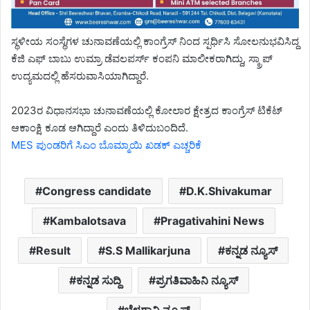
ಸ್ಥಳೀಯ ಸಂಸ್ಥೆಗಳ ಚುನಾವಣೆಯಲ್ಲಿ ಕಾಂಗ್ರೆಸ್ ನಿಂದ ಸ್ಪರ್ಧಿಸಿ ಸೋಲನುಭವಿಸಿದ್ದ
ಕೆಜಿ ಎಫ್ ಬಾಬು ಉಮ್ರಾ ಡೆವಲಪರ್ಸ್ ಕಂಪನಿ ಮಾಲೀಕರಾಗಿದ್ದು, ಸ್ಕ್ರಾಪ್
ಉದ್ಯಮದಲ್ಲಿ ಹೆಸರುವಾಸಿಯಾಗಿದ್ದಾರೆ.
2023ರ ವಿಧಾನಸಭಾ ಚುನಾವಣೆಯಲ್ಲಿ ಕೋಲಾರ ಕ್ಷೇತ್ರದ ಕಾಂಗ್ರೆಸ್ ಟಿಕೆಟ್
ಆಕಾಂಕ್ಷಿ ಕೂಡ ಆಗಿದ್ದಾರೆ ಎಂದು ತಿಳಿದುಬಂದಿದೆ.
MES ಪುಂಡರಿಗೆ ಸಿಎಂ ಬೊಮ್ಮಾಯಿ ಖಡಕ್ ಎಚ್ಚರಿಕೆ
Congress candidate
D.K.Shivakumar
Kambalotsava
Pragativahini News
Result
S.S Mallikarjuna
ಕನ್ನಡ ನ್ಯೂಸ್
ಕನ್ನಡ ಸುದ್ದಿ
ಪ್ರಗತಿವಾಹಿನಿ ನ್ಯೂಸ್
ಬೆಳಗಾವಿ ನ್ಯೂಸ್