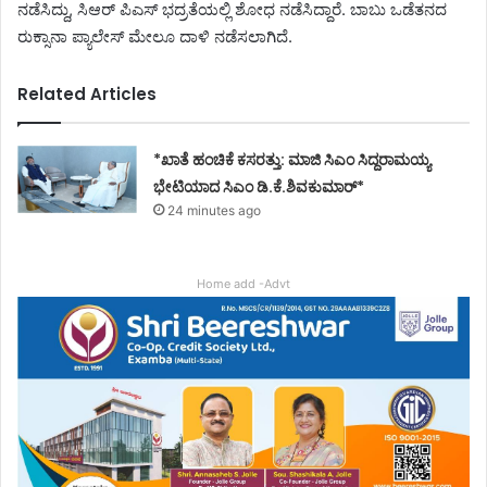
ನಡೆಸಿದ್ದು, ಸಿಆರ್ ಪಿಎಸ್ ಭದ್ರತೆಯಲ್ಲಿ ಶೋಧ ನಡೆಸಿದ್ದಾರೆ. ಬಾಬು ಒಡೆತನದ
ರುಕ್ಸಾನಾ ಪ್ಯಾಲೇಸ್ ಮೇಲೂ ದಾಳಿ ನಡೆಸಲಾಗಿದೆ.
Related Articles
*ಖಾತೆ ಹಂಚಿಕೆ ಕಸರತ್ತು: ಮಾಜಿ ಸಿಎಂ ಸಿದ್ದರಾಮಯ್ಯ
ಭೇಟಿಯಾದ ಸಿಎಂ ಡಿ.ಕೆ.ಶಿವಕುಮಾರ್*
24 minutes ago
Home add -Advt