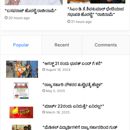
*ಸಿಎಂ ಡಿ.ಕೆ.ಶಿವಕುಮಾರ್ ಭೇಟಿಯಾದ
*ಬಸವರಾಜ್ ಹೊರಟ್ಟಿ ರಾಜೀನಾಮೆ*
ಸಭಾಪತಿ ಹೊರಟ್ಟಿ* *ರಾಜಿನಾಮೆ*
20 hours ago
21 hours ago
Popular
Recent
Comments
*ಆಗಸ್ಟ್ 21 ರಂದು ಭಾರತ್‌ ಬಂದ್‌ ಗೆ ಕರೆ*
August 18, 2024
*ರಾಜ್ಯ ಸರ್ಕಾರಿ ನೌಕರರ ತುಟ್ಟಿಭತ್ಯೆ ಹೆಚ್ಚಳ*
May 5, 2025
*ಮಾರ್ಚ್ 22ರಂದು ಏನಿರುತ್ತೆ? ಏನಿರಲ್ಲ?*
March 18, 2025
*ಮೆಡಿಕಲ್ ವಿದ್ಯಾರ್ಥಿಗಳಿಗೆ ರಾಜ್ಯ ಸರ್ಕಾರದಿಂದ ಗುಡ್