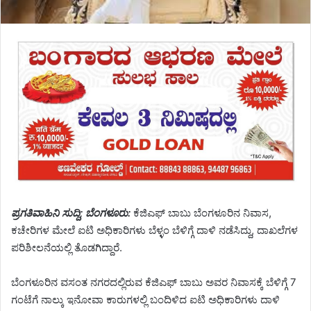
ಪ್ರಗತಿವಾಹಿನಿ ಸುದ್ದಿ; ಬೆಂಗಳೂರು:
ಕೆಜಿಎಫ್ ಬಾಬು ಬೆಂಗಳೂರಿನ ನಿವಾಸ,
ಕಚೇರಿಗಳ ಮೇಲೆ ಐಟಿ ಅಧಿಕಾರಿಗಳು ಬೆಳ್ಳಂ ಬೆಳಿಗ್ಗೆ ದಾಳಿ ನಡೆಸಿದ್ದು, ದಾಖಲೆಗಳ
ಪರಿಶೀಲನೆಯಲ್ಲಿ ತೊಡಗಿದ್ದಾರೆ.
ಬೆಂಗಳೂರಿನ ವಸಂತ ನಗರದಲ್ಲಿರುವ ಕೆಜಿಎಫ್ ಬಾಬು ಅವರ ನಿವಾಸಕ್ಕೆ ಬೆಳಿಗ್ಗೆ 7
ಗಂಟೆಗೆ ನಾಲ್ಕು ಇನೋವಾ ಕಾರುಗಳಲ್ಲಿ ಬಂದಿಳಿದ ಐಟಿ ಅಧಿಕಾರಿಗಳು ದಾಳಿ