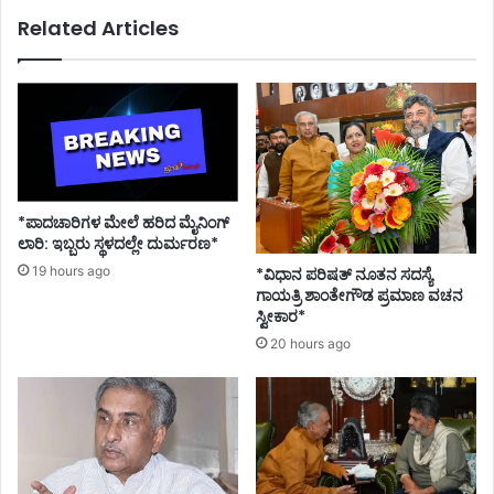
ನೂ
Related Articles
ಬಿ
ಟ್
ಟು
ಕೊ
ಡ
ಲ್
ಲ
;
ಅ
*ಪಾದಚಾರಿಗಳ ಮೇಲೆ ಹರಿದ ಮೈನಿಂಗ್
ಬ್
ಲಾರಿ: ಇಬ್ಬರು ಸ್ಥಳದಲ್ಲೇ ದುರ್ಮರಣ*
ದು
19 hours ago
*ವಿಧಾನ ಪರಿಷತ್ ನೂತನ ಸದಸ್ಯೆ
ಲ್
ಗಾಯತ್ರಿ ಶಾಂತೇಗೌಡ ಪ್ರಮಾಣ ವಚನ
ಮ
ಸ್ವೀಕಾರ*
ಜೀ
20 hours ago
ದ್
ಹೇ
ಳಿ
ಕೆ