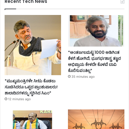
Recent Tech News
*ಅಂತರ್ಜಲಮಟ್ಟ 1000 ಅಡಿಗಿಂತ
ಕೆಳಗೆ ಹೋಗಿದೆ; ಭೂಗರ್ಭಶಾಸ್ತ್ರ ತಜ್ಞರ
ಅಭಿಪ್ರಾಯ ಕೇಳದೇ ಕೊಳವೆ ಬಾವಿ
ಕೊರೆಸುವಂತಿಲ್ಲ*
35 minutes ago
*ಮುಖ್ಯಮಂತ್ರಿಗಳೇ ಸೀಟು ಕೊಡಲು
ಸೂಚಿಸಿದರೂ ಒಪ್ಪದ ಪ್ರಾಂಶುಪಾಲರು!
ಶಾಲಾದಿನಗಳನ್ನು ಸ್ಮರಿಸಿದ ಸಿಎಂ*
12 minutes ago