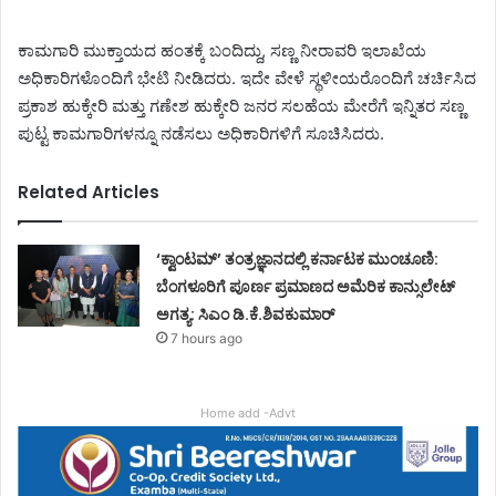
ಕಾಮಗಾರಿ ಮುಕ್ತಾಯದ ಹಂತಕ್ಕೆ ಬಂದಿದ್ದು, ಸಣ್ಣ ನೀರಾವರಿ ಇಲಾಖೆಯ
ಅಧಿಕಾರಿಗಳೊಂದಿಗೆ ಭೇಟಿ ನೀಡಿದರು. ಇದೇ ವೇಳೆ ಸ್ಥಳೀಯರೊಂದಿಗೆ ಚರ್ಚಿಸಿದ
ಪ್ರಕಾಶ ಹುಕ್ಕೇರಿ ಮತ್ತು ಗಣೇಶ ಹುಕ್ಕೇರಿ ಜನರ ಸಲಹೆಯ ಮೇರೆಗೆ ಇನ್ನಿತರ ಸಣ್ಣ
ಪುಟ್ಟ ಕಾಮಗಾರಿಗಳನ್ನೂ ನಡೆಸಲು ಅಧಿಕಾರಿಗಳಿಗೆ ಸೂಚಿಸಿದರು.
Related Articles
‘ಕ್ವಾಂಟಮ್’ ತಂತ್ರಜ್ಞಾನದಲ್ಲಿ ಕರ್ನಾಟಕ ಮುಂಚೂಣಿ:
ಬೆಂಗಳೂರಿಗೆ ಪೂರ್ಣ ಪ್ರಮಾಣದ ಅಮೆರಿಕ ಕಾನ್ಸುಲೇಟ್
ಅಗತ್ಯ: ಸಿಎಂ ಡಿ.ಕೆ.ಶಿವಕುಮಾರ್
7 hours ago
Home add -Advt