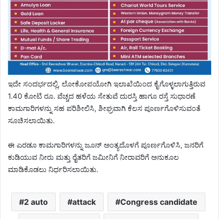
ಇದೇ ಸಂದರ್ಭದಲ್ಲಿ, ಲೋಕೋಪಯೋಗಿ ಇಲಾಖೆಯಿಂದ ಕೈಗೊಳ್ಳಲಾಗುತ್ತಿರುವ
1.40 ಕೋಟಿ ರೂ. ವೆಚ್ಚದ ಹಳೆಯ ಸೇತುವೆ ದುರಸ್ತಿ ಹಾಗೂ ರಸ್ತೆ ಸುಧಾರಣೆ
ಕಾಮಗಾರಿಗಳನ್ನು ಸಹ ಪರಿಶೀಲಿಸಿ, ಶೀಘ್ರವಾಗಿ ಕೆಲಸ ಪೂರ್ಣಗೊಳಿಸುವಂತೆ
ಸೂಚಿಸಲಾಯಿತು.
ಈ ಎರಡೂ ಕಾಮಗಾರಿಗಳನ್ನು ಜೂನ್ ಅಂತ್ಯದೊಳಗೆ ಪೂರ್ಣಗೊಳಿಸಿ, ಜನರಿಗೆ
ಕುಡಿಯುವ ನೀರು ಮತ್ತು ರೈತರಿಗೆ ಜಮೀನಿಗೆ ನೀರಾವರಿಗೆ ಅನುಕೂಲ
ಮಾಡಿಕೊಡಲು ನಿರ್ಧರಿಸಲಾಯಿತು.
2 auto
attack
Congress candidate