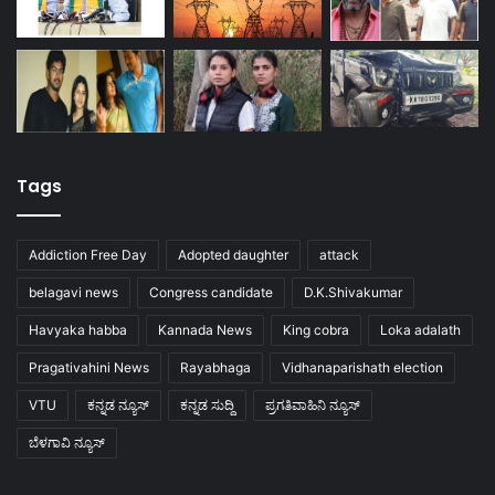
Tags
Addiction Free Day
Adopted daughter
attack
belagavi news
Congress candidate
D.K.Shivakumar
Havyaka habba
Kannada News
King cobra
Loka adalath
Pragativahini News
Rayabhaga
Vidhanaparishath election
VTU
ಕನ್ನಡ ನ್ಯೂಸ್
ಕನ್ನಡ ಸುದ್ದಿ
ಪ್ರಗತಿವಾಹಿನಿ ನ್ಯೂಸ್
ಬೆಳಗಾವಿ ನ್ಯೂಸ್