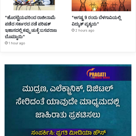
*ಹೊರಟ್ಟಿಯವರಿಂದ ರಾಜೀನಾಮೆ
*ಆಗಷ್ಟ 9 ರಂದು ಬೆಳಗಾವಿಯಲ್ಲಿ
ಪಡೆದ ಸರ್ಕಾರದ ನಡೆ ಪರಿಷತ್
ವಿದ್ಯುತ್ ವ್ಯತ್ಯಯ*
ಇಹಾಸದಲ್ಲಿ ಕಪ್ಪು ಚುಕ್ಕೆ:ಬಸವರಾಜ
2 hours ago
ಬೊಮ್ಮಾಯಿ*
1 hour ago