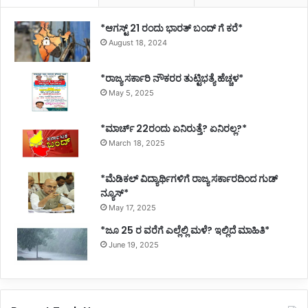
*ಆಗಸ್ಟ್ 21 ರಂದು ಭಾರತ್‌ ಬಂದ್‌ ಗೆ ಕರೆ*
August 18, 2024
*ರಾಜ್ಯ ಸರ್ಕಾರಿ ನೌಕರರ ತುಟ್ಟಿಭತ್ಯೆ ಹೆಚ್ಚಳ*
May 5, 2025
*ಮಾರ್ಚ್ 22ರಂದು ಏನಿರುತ್ತೆ? ಏನಿರಲ್ಲ?*
March 18, 2025
*ಮೆಡಿಕಲ್ ವಿದ್ಯಾರ್ಥಿಗಳಿಗೆ ರಾಜ್ಯ ಸರ್ಕಾರದಿಂದ ಗುಡ್
ನ್ಯೂಸ್*
May 17, 2025
*ಜೂ 25 ರ ವರೆಗೆ ಎಲ್ಲೆಲ್ಲಿ ಮಳೆ? ಇಲ್ಲಿದೆ ಮಾಹಿತಿ*
June 19, 2025