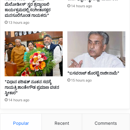
ಟ
ಮೆಲೋಡೀಸ್’ ಸ್ವರ ಶ್ರದ್ಧಾಂಜಲಿ
14 hours ago
ಕಾರ್ಯಕ್ರಮದಲ್ಲಿ ಸಂಗೀತಾಸಕ್ತರ
ಗಿ
ಮನಸೂರೆಗೊಂಡ ಗಾಯಕರು*
ಮ
ಠ
13 hours ago
ಸೂ
ಚ
ನೆ
*ಬಸವರಾಜ್ ಹೊರಟ್ಟಿ ರಾಜೀನಾಮೆ*
15 hours ago
*ವಿಧಾನ ಪರಿಷತ್ ನೂತನ ಸದಸ್ಯೆ
ಗಾಯತ್ರಿ ಶಾಂತೇಗೌಡ ಪ್ರಮಾಣ ವಚನ
ಸ್ವೀಕಾರ*
14 hours ago
Popular
Recent
Comments