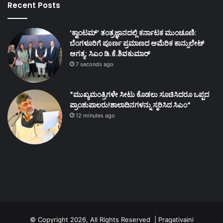
Recent Posts
‘ಕ್ವಾಂಟಮ್’ ತಂತ್ರಜ್ಞಾನದಲ್ಲಿ ಕರ್ನಾಟಕ ಮುಂಚೂಣಿ:
ಬೆಂಗಳೂರಿಗೆ ಪೂರ್ಣ ಪ್ರಮಾಣದ ಅಮೆರಿಕ ಕಾನ್ಸುಲೇಟ್
ಅಗತ್ಯ: ಸಿಎಂ ಡಿ.ಕೆ.ಶಿವಕುಮಾರ್
7 seconds ago
*ಮುಖ್ಯಮಂತ್ರಿಗಳೇ ಸೀಟು ಕೊಡಲು ಸೂಚಿಸಿದರೂ ಒಪ್ಪದ
ಪ್ರಾಂಶುಪಾಲರು!ಶಾಲಾದಿನಗಳನ್ನು ಸ್ಮರಿಸಿದ ಸಿಎಂ*
12 minutes ago
© Copyright 2026, All Rights Reserved | Pragativaini