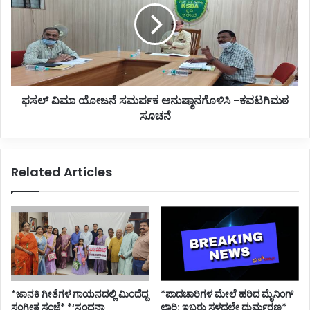
ರಾ
ವಿ
ಷ್ಟ್
ಮಾ
ರ
ಯೋ
ದಿಂ
ಜ
ದ
ನೆ
ಬಂ
ಸ
ಫಸಲ್ ವಿಮಾ ಯೋಜನೆ ಸಮರ್ಪಕ ಅನುಷ್ಠಾನಗೊಳಿಸಿ -ಕವಟಗಿಮಠ
ದ
ಮ
ವ
ಸೂಚನೆ
ರ್
ರು
ಪ
ಕ
ಅ
Related Articles
ನು
ಷ್
ಠಾ
ನ
ಗೊ
ಳಿ
ಸಿ
-
ಕ
*ಜಾನಕಿ ಗೀತೆಗಳ ಗಾಯನದಲ್ಲಿ ಮಿಂದೆದ್ದ
*ಪಾದಚಾರಿಗಳ ಮೇಲೆ ಹರಿದ ಮೈನಿಂಗ್
ವ
ಸಂಗೀತ ಸಂಜೆ* *‘ಸ್ಪಂದನಾ
ಲಾರಿ: ಇಬ್ಬರು ಸ್ಥಳದಲ್ಲೇ ದುರ್ಮರಣ*