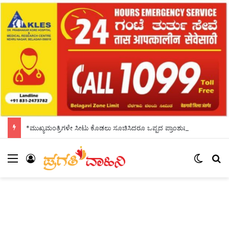
*ಮುಖ್ಯಮಂತ್ರಿಗಳೇ ಸೀಟು ಕೊಡಲು ಸೂಚಿಸಿದರೂ ಒಪ್ಪದ ಪ್ರಾಂಶುಪಾಲರು!ಶಾಲಾದಿನಗಳನ್ನು ಸ್ಮರಿಸಿದ ಸಿಎಂ*
Menu
Log In
Switch
S