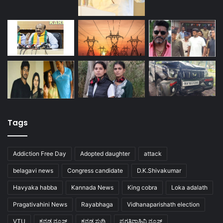
Tags
Addiction Free Day
Adopted daughter
attack
belagavi news
Congress candidate
D.K.Shivakumar
Havyaka habba
Kannada News
King cobra
Loka adalath
Pragativahini News
Rayabhaga
Vidhanaparishath election
VTU
ಕನ್ನಡ ನ್ಯೂಸ್
ಕನ್ನಡ ಸುದ್ದಿ
ಪ್ರಗತಿವಾಹಿನಿ ನ್ಯೂಸ್