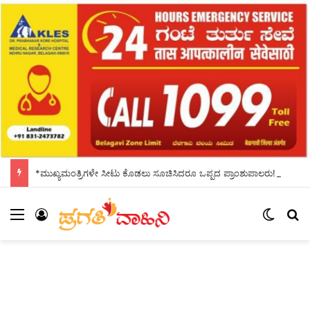
*ಮುಖ್ಯಮಂತ್ರಿಗಳೇ ಸೀಟು ಕೊಡಲು ಸೂಚಿಸಿದರೂ ಒಪ್ಪದ ಪ್ರಾಂಶುಪಾಲರು!ಶಾಲಾದಿನಗಳನ್ನು ಸ್ಮರಿಸಿದ ಸಿಎಂ*
Menu
Log In
Switch
S