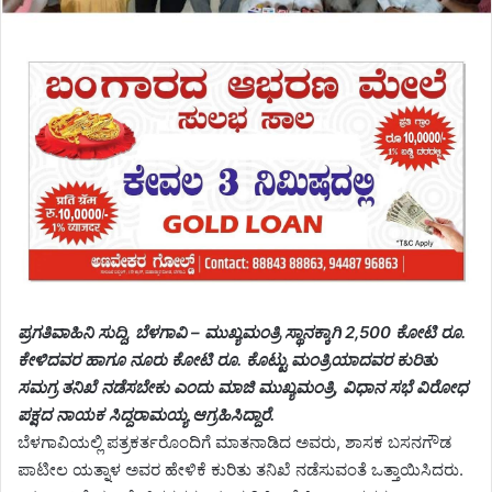
ಪ್ರಗತಿವಾಹಿನಿ ಸುದ್ದಿ, ಬೆಳಗಾವಿ – ಮುಖ್ಯಮಂತ್ರಿ ಸ್ಥಾನಕ್ಕಾಗಿ 2,500 ಕೋಟಿ ರೂ.
ಕೇಳಿದವರ ಹಾಗೂ ನೂರು ಕೋಟಿ ರೂ. ಕೊಟ್ಟು ಮಂತ್ರಿಯಾದವರ ಕುರಿತು
ಸಮಗ್ರ ತನಿಖೆ ನಡೆಸಬೇಕು ಎಂದು ಮಾಜಿ ಮುಖ್ಯಮಂತ್ರಿ, ವಿಧಾನ ಸಭೆ ವಿರೋಧ
ಪಕ್ಷದ ನಾಯಕ ಸಿದ್ದರಾಮಯ್ಯ ಆಗ್ರಹಿಸಿದ್ದಾರೆ.
ಬೆಳಗಾವಿಯಲ್ಲಿ ಪತ್ರಕರ್ತರೊಂದಿಗೆ ಮಾತನಾಡಿದ ಅವರು, ಶಾಸಕ ಬಸನಗೌಡ
ಪಾಟೀಲ ಯತ್ನಾಳ ಅವರ ಹೇಳಿಕೆ ಕುರಿತು ತನಿಖೆ ನಡೆಸುವಂತೆ ಒತ್ತಾಯಿಸಿದರು.