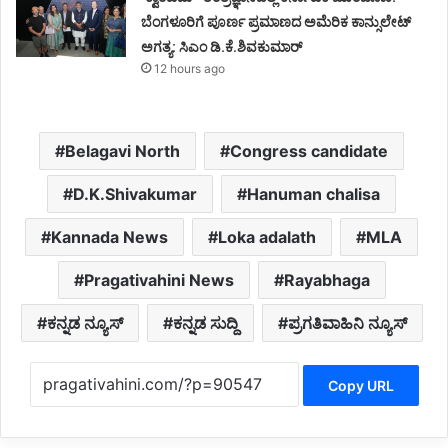
ಬೆಂಗಳೂರಿಗೆ ಪೂರ್ಣ ಪ್ರಮಾಣದ ಅಮೆರಿಕ ಕಾನ್ಸುಲೇಟ್
ಅಗತ್ಯ: ಸಿಎಂ ಡಿ.ಕೆ.ಶಿವಕುಮಾರ್
12 hours ago
Belagavi North
Congress candidate
D.K.Shivakumar
Hanuman chalisa
Kannada News
Loka adalath
MLA
Pragativahini News
Rayabhaga
ಕನ್ನಡ ನ್ಯೂಸ್
ಕನ್ನಡ ಸುದ್ದಿ
ಪ್ರಗತಿವಾಹಿನಿ ನ್ಯೂಸ್
Copy URL