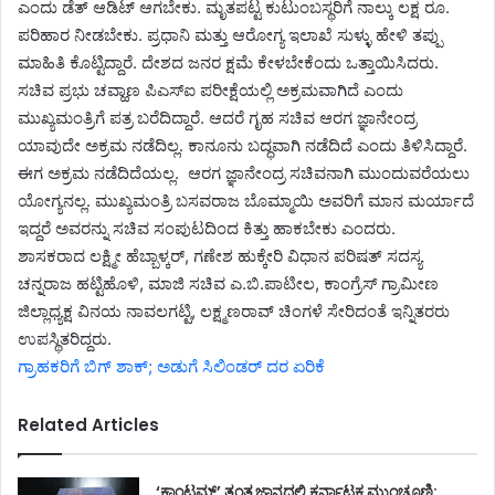
ಎಂದು ಡೆತ್ ಆಡಿಟ್ ಆಗಬೇಕು.‌ ಮೃತಪಟ್ಟ ಕುಟುಂಬಸ್ಥರಿಗೆ ನಾಲ್ಕು ಲಕ್ಷ ರೂ.
ಪರಿಹಾರ ನೀಡಬೇಕು. ಪ್ರಧಾನಿ ಮತ್ತು ಆರೋಗ್ಯ ಇಲಾಖೆ ಸುಳ್ಳು ಹೇಳಿ ತಪ್ಪು
ಮಾಹಿತಿ ಕೊಟ್ಟಿದ್ದಾರೆ. ದೇಶದ ಜನರ ಕ್ಷಮೆ ಕೇಳಬೇಕೆಂದು ಒತ್ತಾಯಿಸಿದರು.
ಸಚಿವ ಪ್ರಭು ಚವ್ಹಾಣ ಪಿಎಸ್ಐ ಪರೀಕ್ಷೆಯಲ್ಲಿ ಅಕ್ರಮವಾಗಿದೆ ಎಂದು
ಮುಖ್ಯಮಂತ್ರಿಗೆ ಪತ್ರ ಬರೆದಿದ್ದಾರೆ. ಆದರೆ ಗೃಹ ಸಚಿವ ಆರಗ ಜ್ಞಾನೇಂದ್ರ
ಯಾವುದೇ ಅಕ್ರಮ ನಡೆದಿಲ್ಲ. ಕಾನೂನು ಬದ್ಧವಾಗಿ ನಡೆದಿದೆ ಎಂದು ತಿಳಿಸಿದ್ದಾರೆ.
ಈಗ ಅಕ್ರಮ ನಡೆದಿದೆಯಲ್ಲ. ಆರಗ ಜ್ಞಾನೇಂದ್ರ ಸಚಿವನಾಗಿ ಮುಂದುವರೆಯಲು
ಯೋಗ್ಯನಲ್ಲ. ಮುಖ್ಯಮಂತ್ರಿ ಬಸವರಾಜ ಬೊಮ್ಮಾಯಿ‌ ಅವರಿಗೆ ಮಾನ ಮರ್ಯಾದೆ
ಇದ್ದರೆ ಅವರನ್ನು ಸಚಿವ ಸಂಪುಟದಿಂದ ಕಿತ್ತು ಹಾಕಬೇಕು ಎಂದರು.
ಶಾಸಕರಾದ ಲಕ್ಷ್ಮೀ ಹೆಬ್ಬಾಳ್ಕರ್, ಗಣೇಶ ಹುಕ್ಕೇರಿ ವಿಧಾನ ಪರಿಷತ್ ಸದಸ್ಯ
ಚನ್ನರಾಜ ಹಟ್ಟಿಹೊಳಿ, ಮಾಜಿ ಸಚಿವ ಎ.ಬಿ.ಪಾಟೀಲ, ಕಾಂಗ್ರೆಸ್ ಗ್ರಾಮೀಣ
ಜಿಲ್ಲಾಧ್ಯಕ್ಷ ವಿನಯ ನಾವಲಗಟ್ಟಿ, ಲಕ್ಷ್ಮಣರಾವ್ ಚಿಂಗಳೆ ಸೇರಿದಂತೆ ಇನ್ನಿತರರು
ಉಪಸ್ಥಿತರಿದ್ದರು.
ಗ್ರಾಹಕರಿಗೆ ಬಿಗ್ ಶಾಕ್; ಅಡುಗೆ ಸಿಲಿಂಡರ್ ದರ ಏರಿಕೆ
Related Articles
‘ಕ್ವಾಂಟಮ್’ ತಂತ್ರಜ್ಞಾನದಲ್ಲಿ ಕರ್ನಾಟಕ ಮುಂಚೂಣಿ: