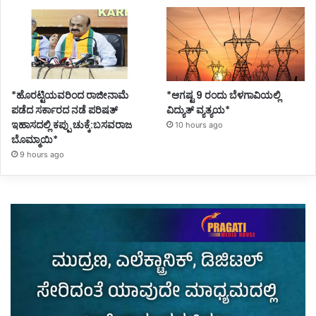
*ಹೊರಟ್ಟಿಯವರಿಂದ ರಾಜೀನಾಮೆ
*ಆಗಷ್ಟ 9 ರಂದು ಬೆಳಗಾವಿಯಲ್ಲಿ
ಪಡೆದ ಸರ್ಕಾರದ ನಡೆ ಪರಿಷತ್
ವಿದ್ಯುತ್ ವ್ಯತ್ಯಯ*
ಇಹಾಸದಲ್ಲಿ ಕಪ್ಪು ಚುಕ್ಕೆ:ಬಸವರಾಜ
10 hours ago
ಬೊಮ್ಮಾಯಿ*
9 hours ago