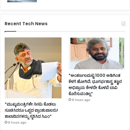
Recent Tech News
*ಅಂತರ್ಜಲಮಟ್ಟ 1000 ಅಡಿಗಿಂತ
ಕೆಳಗೆ ಹೋಗಿದೆ; ಭೂಗರ್ಭಶಾಸ್ತ್ರ ತಜ್ಞರ
ಅಭಿಪ್ರಾಯ ಕೇಳದೇ ಕೊಳವೆ ಬಾವಿ
ಕೊರೆಸುವಂತಿಲ್ಲ*
8 hours ago
*ಮುಖ್ಯಮಂತ್ರಿಗಳೇ ಸೀಟು ಕೊಡಲು
ಸೂಚಿಸಿದರೂ ಒಪ್ಪದ ಪ್ರಾಂಶುಪಾಲರು!
ಶಾಲಾದಿನಗಳನ್ನು ಸ್ಮರಿಸಿದ ಸಿಎಂ*
8 hours ago