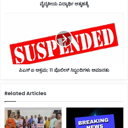
ವೈದ್ಯಕೀಯ ವಿದ್ಯಾರ್ಥಿ ಆತ್ಮಹತ್ಯೆ
ಥಿ
ಆ
ತ್
ಪಿ
ಮ
ಎ
ಹ
ಸ್
ತ್
ಐ
ಯೆ
ಅ
ಕ್
ರ
ಮ
;
ಪಿಎಸ್ ಐ ಅಕ್ರಮ; 11 ಪೊಲೀಸ್ ಸಿಬ್ಬಂದಿಗಳು ಅಮಾನತು
1
1
ಪೊ
ಲೀ
Related Articles
ಸ್
ಸಿ
ಬ್
ಬಂ
ದಿ
ಗ