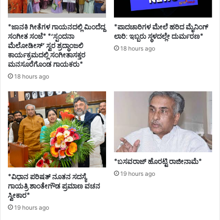
ಳು
ಅ
ಮಾ
*ಜಾನಕಿ ಗೀತೆಗಳ ಗಾಯನದಲ್ಲಿ ಮಿಂದೆದ್ದ
*ಪಾದಚಾರಿಗಳ ಮೇಲೆ ಹರಿದ ಮೈನಿಂಗ್
ನ
ಸಂಗೀತ ಸಂಜೆ* *‘ಸ್ಪಂದನಾ
ಲಾರಿ: ಇಬ್ಬರು ಸ್ಥಳದಲ್ಲೇ ದುರ್ಮರಣ*
ತು
ಮೆಲೋಡೀಸ್’ ಸ್ವರ ಶ್ರದ್ಧಾಂಜಲಿ
18 hours ago
ಕಾರ್ಯಕ್ರಮದಲ್ಲಿ ಸಂಗೀತಾಸಕ್ತರ
ಮನಸೂರೆಗೊಂಡ ಗಾಯಕರು*
18 hours ago
*ಬಸವರಾಜ್ ಹೊರಟ್ಟಿ ರಾಜೀನಾಮೆ*
19 hours ago
*ವಿಧಾನ ಪರಿಷತ್ ನೂತನ ಸದಸ್ಯೆ
ಗಾಯತ್ರಿ ಶಾಂತೇಗೌಡ ಪ್ರಮಾಣ ವಚನ
ಸ್ವೀಕಾರ*
19 hours ago