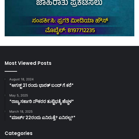
Most Viewed Posts
August 18, 2024
*ಆಗಸ್ಟ್ 21 ರಂದು ಭಾರತ್‌ ಬಂದ್‌ ಗೆ ಕರೆ*
May 5, 2025
*ರಾಜ್ಯ ಸರ್ಕಾರಿ ನೌಕರರ ತುಟ್ಟಿಭತ್ಯೆ ಹೆಚ್ಚಳ*
March 18, 2025
*ಮಾರ್ಚ್ 22ರಂದು ಏನಿರುತ್ತೆ? ಏನಿರಲ್ಲ?*
Categories