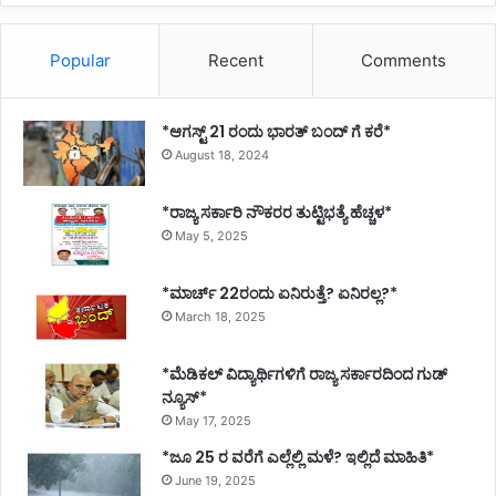
Popular
Recent
Comments
*ಆಗಸ್ಟ್ 21 ರಂದು ಭಾರತ್‌ ಬಂದ್‌ ಗೆ ಕರೆ*
August 18, 2024
*ರಾಜ್ಯ ಸರ್ಕಾರಿ ನೌಕರರ ತುಟ್ಟಿಭತ್ಯೆ ಹೆಚ್ಚಳ*
May 5, 2025
*ಮಾರ್ಚ್ 22ರಂದು ಏನಿರುತ್ತೆ? ಏನಿರಲ್ಲ?*
March 18, 2025
*ಮೆಡಿಕಲ್ ವಿದ್ಯಾರ್ಥಿಗಳಿಗೆ ರಾಜ್ಯ ಸರ್ಕಾರದಿಂದ ಗುಡ್
ನ್ಯೂಸ್*
May 17, 2025
*ಜೂ 25 ರ ವರೆಗೆ ಎಲ್ಲೆಲ್ಲಿ ಮಳೆ? ಇಲ್ಲಿದೆ ಮಾಹಿತಿ*
June 19, 2025