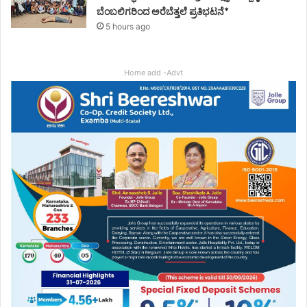
ಬೆಂಬಲಿಗರಿಂದ ಅರೆಬೆತ್ತಲೆ ಪ್ರತಿಭಟನೆ*
5 hours ago
Home add -Advt