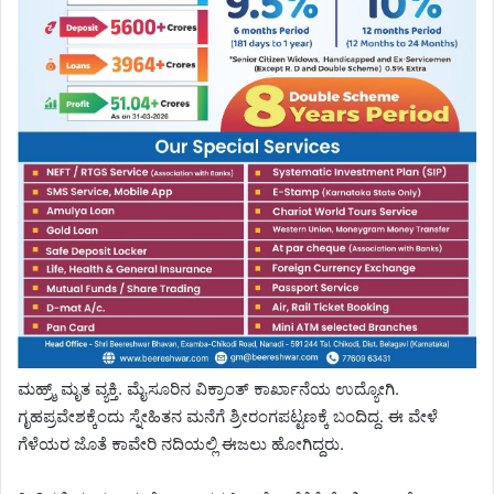
ಮಹ್ರ‍್ಶ್ ಮೃತ ವ್ಯಕ್ತಿ. ಮೈಸೂರಿನ ವಿಕ್ರಾಂತ್ ಕಾರ್ಖಾನೆಯ ಉದ್ಯೋಗಿ.
ಗೃಹಪ್ರವೇಶಕ್ಕೆಂದು ಸ್ನೇಹಿತನ ಮನೆಗೆ ಶ್ರೀರಂಗಪಟ್ಟಣಕ್ಕೆ ಬಂದಿದ್ದ. ಈ ವೇಳೆ
ಗೆಳೆಯರ ಜೊತೆ ಕಾವೇರಿ ನದಿಯಲ್ಲಿ ಈಜಲು ಹೋಗಿದ್ದರು.