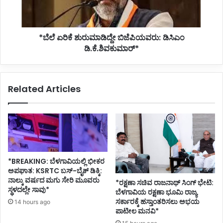
*ಬೆಲೆ ಏರಿಕೆ ಶುರುಮಾಡಿದ್ದೇ ಬಿಜೆಪಿಯವರು: ಡಿಸಿಎಂ
ಡಿ.ಕೆ.ಶಿವಕುಮಾರ್*
Related Articles
*BREAKING: ಬೆಳಗಾವಿಯಲ್ಲಿ ಭೀಕರ
ಅಪಘಾತ: KSRTC ಬಸ್-ಬೈಕ್ ಡಿಕ್ಕಿ:
ನಾಲ್ಕು ವರ್ಷದ ಮಗು ಸೇರಿ ಮೂವರು
*ರಕ್ಷಣಾ ಸಚಿವ ರಾಜನಾಥ್ ಸಿಂಗ್ ಭೇಟಿ:
ಸ್ಥಳದಲ್ಲೇ ಸಾವು*
ಬೆಳಗಾವಿಯ ರಕ್ಷಣಾ ಭೂಮಿ ರಾಜ್ಯ
ಸರ್ಕಾರಕ್ಕೆ ಹಸ್ತಾಂತರಿಸಲು ಅಭಯ
14 hours ago
ಪಾಟೀಲ ಮನವಿ*