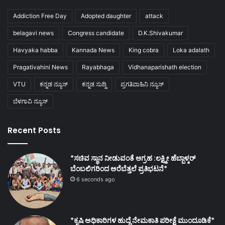
Addiction Free Day
Adopted daughter
attack
belagavi news
Congress candidate
D.K.Shivakumar
Havyaka habba
Kannada News
King cobra
Loka adalath
Pragativahini News
Rayabhaga
Vidhanaparishath election
VTU
ಕನ್ನಡ ನ್ಯೂಸ್
ಕನ್ನಡ ಸುದ್ದಿ
ಪ್ರಗತಿವಾಹಿನಿ ನ್ಯೂಸ್
ಬೆಳಗಾವಿ ನ್ಯೂಸ್
Recent Posts
*ಸಚಿವ ಸ್ಥಾನ ನೀಡುವಂತೆ ಆಗ್ರಹ :ಲಕ್ಷ್ಮೀ ಹೆಬ್ಬಾಳ್ಕರ್
ಬೆಂಬಲಿಗರಿಂದ ಅರೆಬೆತ್ತಲೆ ಪ್ರತಿಭಟನೆ*
6 seconds ago
*ಕೃಷಿ ಅಧಿಕಾರಿಗಳ ಹುದ್ದೆ ನೇಮಕಾತಿ ಪರೀಕ್ಷೆ ಮುಂದೂಡಿಕೆ*