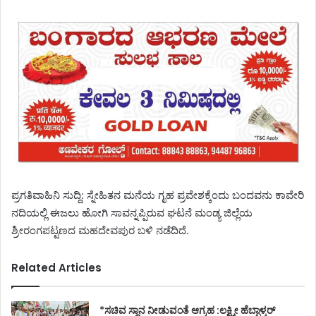
ಪ್ರಗತಿವಾಹಿನಿ ಸುದ್ದಿ: ಸ್ನೇಹಿತನ ಮನೆಯ ಗೃಹ ಪ್ರವೇಶಕ್ಕೆಂದು ಬಂದವನು ಕಾವೇರಿ
ನದಿಯಲ್ಲಿ ಈಜಲು ಹೋಗಿ ಸಾವನ್ನಪ್ಪಿರುವ ಘಟನೆ ಮಂಡ್ಯ ಜಿಲ್ಲೆಯ
ಶ್ರೀರಂಗಪಟ್ಟಣದ ಮಹದೇವಪುರ ಬಳಿ ನಡೆದಿದೆ.
Related Articles
*ಸಚಿವ ಸ್ಥಾನ ನೀಡುವಂತೆ ಆಗ್ರಹ :ಲಕ್ಷ್ಮೀ ಹೆಬ್ಬಾಳ್ಕರ್