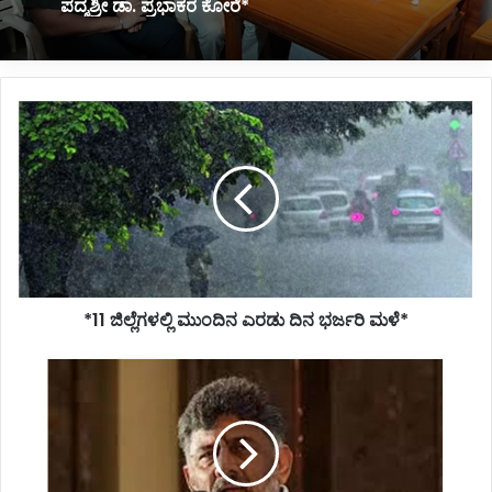
ಒಟ್ಟು ವೆಚ್ಚ ಎಷ್ಟು ಗೋತ್ತಾ..?*
*11
ಜಿಲ್ಲೆಗಳಲ್ಲಿ
ಮುಂದಿನ
ಎರಡು
ದಿನ
ಭರ್ಜರಿ
ಮಳೆ*
*11 ಜಿಲ್ಲೆಗಳಲ್ಲಿ ಮುಂದಿನ ಎರಡು ದಿನ ಭರ್ಜರಿ ಮಳೆ*
*ಬೆಲೆ
ಏರಿಕೆ
ಶುರುಮಾಡಿದ್ದೇ
ಬಿಜೆಪಿಯವರು:
ಡಿಸಿಎಂ
ಡಿ.ಕೆ.ಶಿವಕುಮಾರ್*