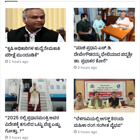
*ಮಾಜಿ ಪ್ರಧಾನಿ ಎಚ್.ಡಿ.
*ಕೃಷಿ ಅಧಿಕಾರಿಗಳ ಹುದ್ದೆ ನೇಮಕಾತಿ
ದೇವೇಗೌಡರನ್ನು ಭೇಟಿಯಾದ ಪದ್ಮಶ್ರೀ
ಪರೀಕ್ಷೆ ಮುಂದೂಡಿಕೆ*
ಡಾ. ಪ್ರಭಾಕರ ಕೋರೆ*
2 hours ago
3 hours ago
*2025 ರಲ್ಲಿ ಪ್ರಧಾನಮಂತ್ರಿ ಅವರ
*ಬೆಳಗಾವಿಯಲ್ಲಿ ಆಗಸ್ಟ್ 8ರಂದು
ವಿದೇಶಕ್ಕೆ ತಗುಲಿದ ಒಟ್ಟು ವೆಚ್ಚ ಎಷ್ಟು
ಮಹಿಳಾ ರಂಗ ಸಂಗೀತ ವೈಭವ*
ಗೋತ್ತಾ..?*
3 hours ago
3 hours ago