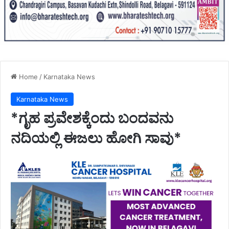
Home
/
Karnataka News
Karnataka News
*ಗೃಹ ಪ್ರವೇಶಕ್ಕೆಂದು ಬಂದವನು
ನದಿಯಲ್ಲಿ ಈಜಲು ಹೋಗಿ ಸಾವು*