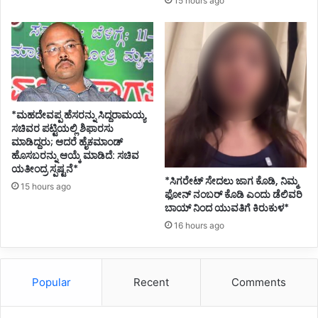
15 hours ago
*ಮಹದೇವಪ್ಪ ಹೆಸರನ್ನು ಸಿದ್ದರಾಮಯ್ಯ
ಸಚಿವರ ಪಟ್ಟಿಯಲ್ಲಿ ಶಿಫಾರಸು
ಮಾಡಿದ್ದರು; ಆದರೆ ಹೈಕಮಾಂಡ್
ಹೊಸಬರನ್ನು ಆಯ್ಕೆ ಮಾಡಿದೆ: ಸಚಿವ
ಯತೀಂದ್ರ ಸ್ಪಷ್ಟನೆ*
*ಸಿಗರೇಟ್ ಸೇದಲು ಜಾಗ ಕೊಡಿ, ನಿಮ್ಮ
15 hours ago
ಫೋನ್ ನಂಬರ್ ಕೊಡಿ ಎಂದು ಡೆಲಿವರಿ
ಬಾಯ್ ನಿಂದ ಯುವತಿಗೆ ಕಿರುಕುಳ*
16 hours ago
Popular
Recent
Comments