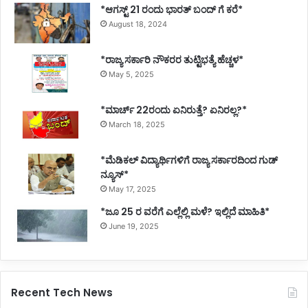
*ಆಗಸ್ಟ್ 21 ರಂದು ಭಾರತ್‌ ಬಂದ್‌ ಗೆ ಕರೆ*
August 18, 2024
*ರಾಜ್ಯ ಸರ್ಕಾರಿ ನೌಕರರ ತುಟ್ಟಿಭತ್ಯೆ ಹೆಚ್ಚಳ*
May 5, 2025
*ಮಾರ್ಚ್ 22ರಂದು ಏನಿರುತ್ತೆ? ಏನಿರಲ್ಲ?*
March 18, 2025
*ಮೆಡಿಕಲ್ ವಿದ್ಯಾರ್ಥಿಗಳಿಗೆ ರಾಜ್ಯ ಸರ್ಕಾರದಿಂದ ಗುಡ್
ನ್ಯೂಸ್*
May 17, 2025
*ಜೂ 25 ರ ವರೆಗೆ ಎಲ್ಲೆಲ್ಲಿ ಮಳೆ? ಇಲ್ಲಿದೆ ಮಾಹಿತಿ*
June 19, 2025
Recent Tech News