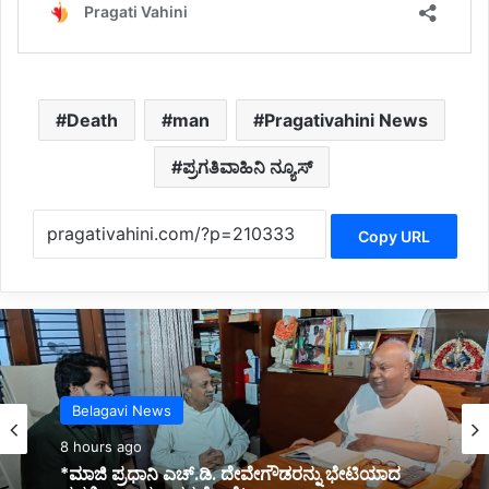
Death
man
Pragativahini News
ಪ್ರಗತಿವಾಹಿನಿ ನ್ಯೂಸ್
Copy URL
Kannada News
8 hours ago
*2025 ರಲ್ಲಿ ಪ್ರಧಾನಮಂತ್ರಿ ಅವರ ವಿದೇಶಕ್ಕೆ ತಗುಲಿದ