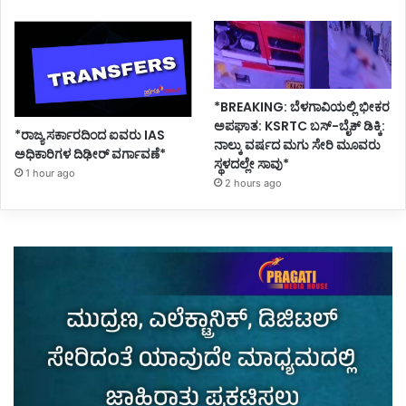
*BREAKING: ಬೆಳಗಾವಿಯಲ್ಲಿ ಭೀಕರ
ಅಪಘಾತ: KSRTC ಬಸ್-ಬೈಕ್ ಡಿಕ್ಕಿ:
*ರಾಜ್ಯ ಸರ್ಕಾರದಿಂದ ಐವರು IAS
ನಾಲ್ಕು ವರ್ಷದ ಮಗು ಸೇರಿ ಮೂವರು
ಅಧಿಕಾರಿಗಳ ದಿಢೀರ್ ವರ್ಗಾವಣೆ*
ಸ್ಥಳದಲ್ಲೇ ಸಾವು*
1 hour ago
2 hours ago