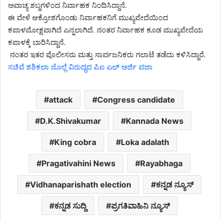
ಅವಾಚ್ಯ ಶಬ್ದಗಳಿಂದ ನಿರ್ವಾಹಕ ನಿಂದಿಸಿದ್ದಾನೆ.
ಈ ವೇಳೆ ಆಕ್ರೋಶಗೊಂಡು ನಿರ್ವಾಹಕನಿಗೆ ಮುಖ್ಯಪೇದೆಯಿಂದ
ಕಪಾಳಮೋಕ್ಷವಾಗಿದೆ ಎನ್ನಲಾಗಿದೆ. ನಂತರ ನಿರ್ವಾಹಕ ಕೂಡ ಮುಖ್ಯಪೇದೆಯ
ಕಪಾಳಕ್ಕೆ ಬಾರಿಸಿದ್ದಾನೆ.
ನಂತರ ಇತರ ಪೊಲೀಸರು ಮತ್ತು ಸಾರ್ವಜನಿಕರು ಗಲಾಟೆ ತಡೆದು ಕಳಿಸಿದ್ದಾರೆ.
ಸಚಿವೆ ಶಶಿಕಲಾ ಜೊಲ್ಲೆ ವಿರುದ್ಧದ ಪಿಐ ಎಲ್ ಅರ್ಜಿ ವಜಾ
attack
Congress candidate
D.K.Shivakumar
Kannada News
King cobra
Loka adalath
Pragativahini News
Rayabhaga
Vidhanaparishath election
ಕನ್ನಡ ನ್ಯೂಸ್
ಕನ್ನಡ ಸುದ್ದಿ
ಪ್ರಗತಿವಾಹಿನಿ ನ್ಯೂಸ್