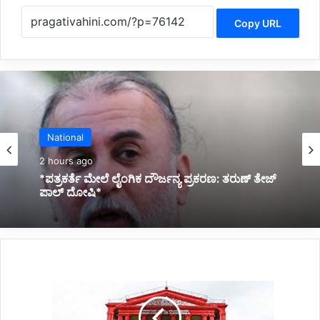
Copy URL
Latest
2 hours ago
*ರಾಜ್ಯ ಸರ್ಕಾರದಿಂದ ಐವರು IAS ಅಧಿಕಾರಿಗಳ ದಿಢೀರ್
ವರ್ಗಾವಣೆ*
ಸ
ಚಿ
ವೆ
ಶ