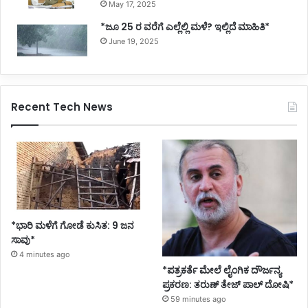
May 17, 2025
*ಜೂ 25 ರ ವರೆಗೆ ಎಲ್ಲೆಲ್ಲಿ ಮಳೆ? ಇಲ್ಲಿದೆ ಮಾಹಿತಿ*
June 19, 2025
Recent Tech News
*ಭಾರಿ ಮಳೆಗೆ ಗೋಡೆ ಕುಸಿತ: 9 ಜನ
ಸಾವು*
4 minutes ago
*ಪತ್ರಕರ್ತೆ ಮೇಲೆ ಲೈಂಗಿಕ ದೌರ್ಜನ್ಯ
ಪ್ರಕರಣ: ತರುಣ್ ತೇಜ್ ಪಾಲ್ ದೋಷಿ*
59 minutes ago