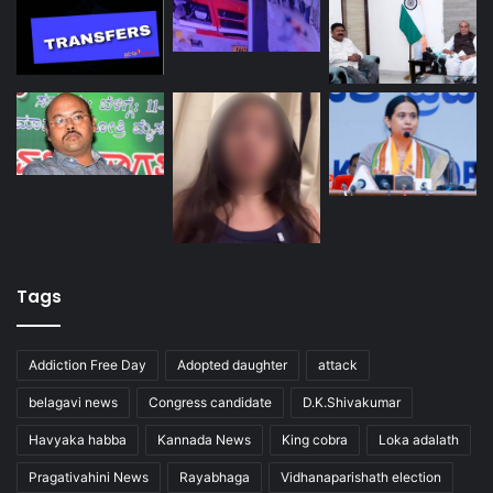
Tags
Addiction Free Day
Adopted daughter
attack
belagavi news
Congress candidate
D.K.Shivakumar
Havyaka habba
Kannada News
King cobra
Loka adalath
Pragativahini News
Rayabhaga
Vidhanaparishath election