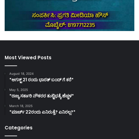
Most Viewed Posts
August 18, 2024
*ಆಗಸ್ಟ್ 21 ರಂದು ಭಾರತ್‌ ಬಂದ್‌ ಗೆ ಕರೆ*
May 5, 2025
*ರಾಜ್ಯ ಸರ್ಕಾರಿ ನೌಕರರ ತುಟ್ಟಿಭತ್ಯೆ ಹೆಚ್ಚಳ*
March 18, 2025
*ಮಾರ್ಚ್ 22ರಂದು ಏನಿರುತ್ತೆ? ಏನಿರಲ್ಲ?*
Categories