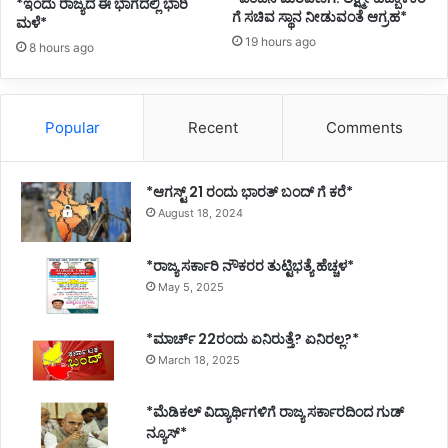
*ಇಂದು ರಾಜ್ಯದ ಈ ಭಾಗದಲ್ಲಿ ಭಾರಿ
ಗೆ ಸಚಿವ ಸ್ಥಾನ ನೀಡುವಂತೆ ಆಗ್ರಹ*
ಮಳೆ*
19 hours ago
8 hours ago
Popular
Recent
Comments
*ಆಗಸ್ಟ್ 21 ರಂದು ಭಾರತ್‌ ಬಂದ್‌ ಗೆ ಕರೆ*
August 18, 2024
*ರಾಜ್ಯ ಸರ್ಕಾರಿ ನೌಕರರ ತುಟ್ಟಿಭತ್ಯೆ ಹೆಚ್ಚಳ*
May 5, 2025
*ಮಾರ್ಚ್ 22ರಂದು ಏನಿರುತ್ತೆ? ಏನಿರಲ್ಲ?*
March 18, 2025
*ಮೆಡಿಕಲ್ ವಿದ್ಯಾರ್ಥಿಗಳಿಗೆ ರಾಜ್ಯ ಸರ್ಕಾರದಿಂದ ಗುಡ್
ನ್ಯೂಸ್*