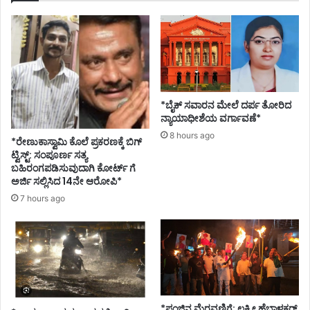
ಣಾ
ದ
ದಂ
ಪ
ತಿ
*ಬೈಕ್ ಸವಾರನ ಮೇಲೆ ದರ್ಪ ತೋರಿದ
ನ್ಯಾಯಾಧೀಶೆಯ ವರ್ಗಾವಣೆ*
8 hours ago
*ರೇಣುಕಾಸ್ವಾಮಿ ಕೊಲೆ ಪ್ರಕರಣಕ್ಕೆ ಬಿಗ್
ಟ್ವಿಸ್ಟ್: ಸಂಪೂರ್ಣ ಸತ್ಯ
ಬಹಿರಂಗಪಡಿಸುವುದಾಗಿ ಕೋರ್ಟ್ ಗೆ
ಅರ್ಜಿ ಸಲ್ಲಿಸಿದ 14ನೇ ಆರೋಪಿ*
7 hours ago
*ಪಂಜಿನ ಮೆರವಣಿಗೆ: ಲಕ್ಷ್ಮೀ ಹೆಬ್ಬಾಳಕರ್