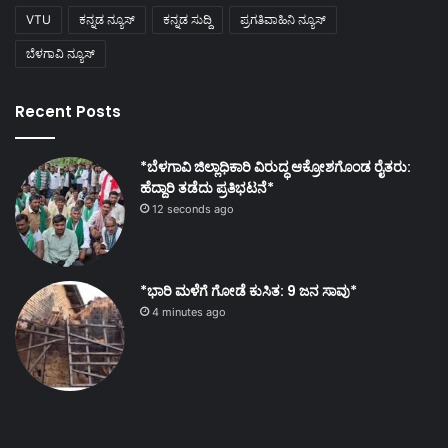
VTU
ಕನ್ನಡ ನ್ಯೂಸ್
ಕನ್ನಡ ಸುದ್ದಿ
ಪ್ರಗತಿವಾಹಿನಿ ನ್ಯೂಸ್
ಬೆಳಗಾವಿ ನ್ಯೂಸ್
Recent Posts
*ಬೆಳಗಾವಿ ಜಿಲ್ಲಾಧಿಕಾರಿ ವಿರುದ್ಧ ಆಕ್ರೋಶಗೊಂಡ ರೈತರು:
ಹೆದ್ದಾರಿ ತಡೆದು ಪ್ರತಿಭಟನೆ*
12 seconds ago
*ಭಾರಿ ಮಳೆಗೆ ಗೋಡೆ ಕುಸಿತ: 9 ಜನ ಸಾವು*
4 minutes ago