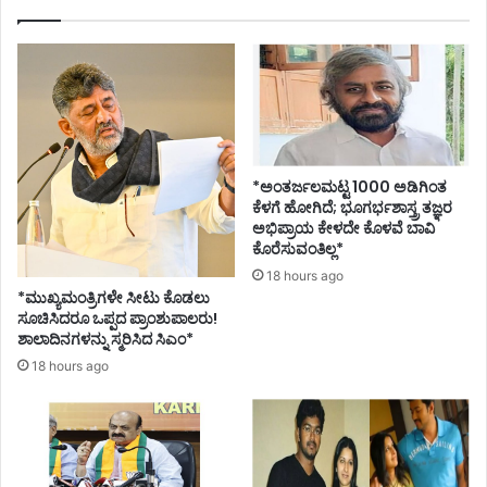
ಪ
ಠ್
ಯ
ಪ
ರಿ
ಷ್
ಕ
ರ
*ಅಂತರ್ಜಲಮಟ್ಟ 1000 ಅಡಿಗಿಂತ
ಣೆ
ಕೆಳಗೆ ಹೋಗಿದೆ; ಭೂಗರ್ಭಶಾಸ್ತ್ರ ತಜ್ಞರ
ಗೆ
ಅಭಿಪ್ರಾಯ ಕೇಳದೇ ಕೊಳವೆ ಬಾವಿ
ಚಾ
ಕೊರೆಸುವಂತಿಲ್ಲ*
ಲ
18 hours ago
ನೆ
*ಮುಖ್ಯಮಂತ್ರಿಗಳೇ ಸೀಟು ಕೊಡಲು
ನೀ
ಸೂಚಿಸಿದರೂ ಒಪ್ಪದ ಪ್ರಾಂಶುಪಾಲರು!
ಡಿ
ಶಾಲಾದಿನಗಳನ್ನು ಸ್ಮರಿಸಿದ ಸಿಎಂ*
ದ
18 hours ago
ಶಿ
ಕ್
ಷ
ಣ
ಇ