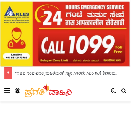
*ಸಚಿವ ಸಂಪುಟದಲ್ಲಿ ಮಹಿಳೆಯರಿಗೆ ಸ್ಥಾನ ಸಿಗಲಿದೆ: ಸಿಎಂ ಡಿ.ಕೆ.ಶಿವಕುಮಾರ್ ಭರವಸೆ*
Menu
Log In
Switch
S