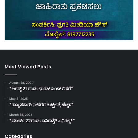
Most Viewed Posts
August 18, 2024
*ಆಗಸ್ಟ್ 21 ರಂದು ಭಾರತ್‌ ಬಂದ್‌ ಗೆ ಕರೆ*
May 5, 2025
*ರಾಜ್ಯ ಸರ್ಕಾರಿ ನೌಕರರ ತುಟ್ಟಿಭತ್ಯೆ ಹೆಚ್ಚಳ*
March 18, 2025
*ಮಾರ್ಚ್ 22ರಂದು ಏನಿರುತ್ತೆ? ಏನಿರಲ್ಲ?*
Categories