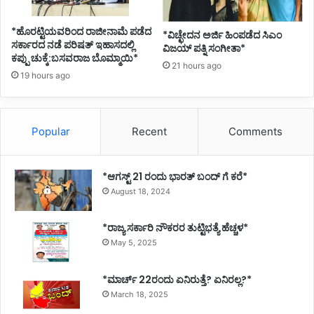
ಲಾ
ಖೆ
*ಹೊರಟ್ಟಿಯವರಿಂದ ರಾಜೀನಾಮೆ ಪಡೆದ
*ವಿಚ್ಛೇದನ ಅರ್ಜಿ ಹಿಂಪಡೆದ ಸಿಎಂ
ಸರ್ಕಾರದ ನಡೆ ಪರಿಷತ್ ಇಹಾಸದಲ್ಲಿ
ವಿಜಯ್ ಪತ್ನಿ ಸಂಗೀತಾ*
ಕಪ್ಪು ಚುಕ್ಕೆ:ಬಸವರಾಜ ಬೊಮ್ಮಾಯಿ*
21 hours ago
19 hours ago
Popular
Recent
Comments
*ಆಗಸ್ಟ್ 21 ರಂದು ಭಾರತ್‌ ಬಂದ್‌ ಗೆ ಕರೆ*
August 18, 2024
*ರಾಜ್ಯ ಸರ್ಕಾರಿ ನೌಕರರ ತುಟ್ಟಿಭತ್ಯೆ ಹೆಚ್ಚಳ*
May 5, 2025
*ಮಾರ್ಚ್ 22ರಂದು ಏನಿರುತ್ತೆ? ಏನಿರಲ್ಲ?*
March 18, 2025