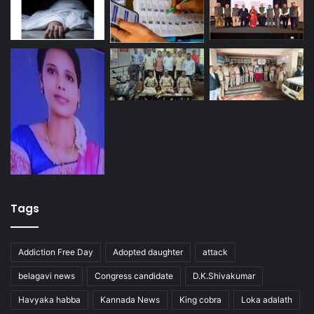
Tags
Addiction Free Day
Adopted daughter
attack
belagavi news
Congress candidate
D.K.Shivakumar
Havyaka habba
Kannada News
King cobra
Loka adalath