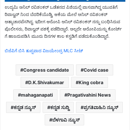
ಉದ್ಯಮಿ ಅನಿಲ್ ರವಿಶಂಕರ್ ಒಡೆತನದ ಪಿಜಿಯಲ್ಲಿ ವಾಸವಾಗಿದ್ದ ಯುವತಿಗೆ
ರಿವಾಲ್ವರ್ ನಿಂದ ಬೆದರಿಕೆಯೊಡ್ದಿ, ಆಕೆಯ ಮೇಲೆ ಅನಿಲ್ ರವಿಶಂಕರ್
ಅತ್ಯಾಚಾರವೆಸಗಿದ್ದ. ಇದೀಗ ಆರೋಪಿ ಅನಿಲ್ ರವಿಶಂಕರ್ ನನ್ನು ಬಂಧಿಸಿರುವ
ಪೊಲೀಸರು, ರಿವಾಲ್ವರ್ ವಶಕ್ಕೆ ಪಡೆದಿದ್ದಾರೆ. ಅಲ್ಲದೇ ಆರೋಪಿಯನ್ನು ಕೋರ್ಟ್
ಗೆ ಹಾಜರುಪಡಿಸಿ ಮೂರು ದಿನಗಳ ಕಾಲ ಕಸ್ಟಡಿಗೆ ಪಡೆದುಕೊಂಡಿದ್ದಾರೆ.
ಬಿಜೆಪಿಗೆ ಬಿಸಿ ತುಪ್ಪವಾದ ವಿಜಯೇಂದ್ರ MLC ಸೀಟ್
Congress candidate
Covid case
D.K.Shivakumar
King cobra
mahaganapati
Pragativahini News
ಕನ್ನಡ ನ್ಯೂಸ್
ಕನ್ನಡ ಸುದ್ದಿ
ಪ್ರಗತಿವಾಹಿನಿ ನ್ಯೂಸ್
ಬೆಳಗಾವಿ ನ್ಯೂಸ್