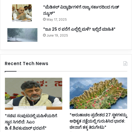
*ಮೆಡಿಕಲ್ ವಿದ್ಯಾರ್ಥಿಗಳಿಗೆ ರಾಜ್ಯ ಸರ್ಕಾರದಿಂದ ಗುಡ್
ನ್ಯೂಸ್*
May 17, 2025
*ಜೂ 25 ರ ವರೆಗೆ ಎಲ್ಲೆಲ್ಲಿ ಮಳೆ? ಇಲ್ಲಿದೆ ಮಾಹಿತಿ*
June 19, 2025
Recent Tech News
*ಅರುಣಾಚಲ ಪ್ರದೇಶದ 27 ಸ್ಥಳಗಳನ್ನು
*ಸಚಿವ ಸಂಪುಟದಲ್ಲಿ ಮಹಿಳೆಯರಿಗೆ
ಅಧಿಕೃತ ನಕ್ಷೆಯಲ್ಲಿ ಗುರುತಿಸಿದ ಭಾರತ:
ಸ್ಥಾನ ಸಿಗಲಿದೆ: ಸಿಎಂ
ಚೀನಾಗೆ ತಕ್ಕ ತಿರುಗೇಟು*
ಡಿ.ಕೆ.ಶಿವಕುಮಾರ್ ಭರವಸೆ*