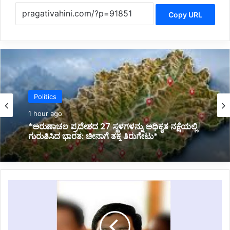
Copy URL
Latest
2 hours ago
*ಅಡಿಕೆ ಕೊಯ್ಯುವಾಗ ದುರಂತ: ವಿದ್ಯುತ್ ತಂತಿ ಸ್ಪರ್ಶಿಸಿ
ಯುವಕ ದಾರುಣ ಸಾವು*
ಬಿ
ಜೆ
ಪಿ
ಗೆ
ಬಿ